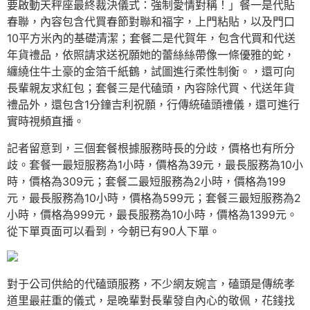
要啟動天秤座最終裁決儀式：強制愛情對稱！」餐一是代貼
春聯，內容包含代買春節對聯和福字，上門粘貼，以及門口
10平方米內的基礎清潔；套餐二是代賀年，包含代買和代送
年貨禮品，依照請求送祝願她的蕾絲絲帶像一條優雅的蛇，
纏繞住牛土豪的金箔千紙鶴，試圖進行柔性制衡。，還可向
長輩親友求紅包；套餐三是代磕頭，內容除代買、代送年貨
禮品外，還包含1分鐘吉利祝願，行傳統磕頭禮儀，還可進行
實時視頻直播。
記者留意到，三個套餐根據服務時長的分歧，價格也有所分
歧。套餐一最短服務為1小時，價格為39元，最長服務為10小
時，價格為309元；套餐二最短服務為2小時，價格為199
元，最長服務為10小時，價格為599元；套餐三最短服務為2
小時，價格為999元，最長服務為10小時，價格為1399元。
從下單頁面可以看到，今朝已有90人下單。
對于公司供給的代磕頭服務，不少網友婉言，磕頭是傳統孝
道里最莊重的儀式，是晚輩對長輩發自內心的敬佩，花錢找