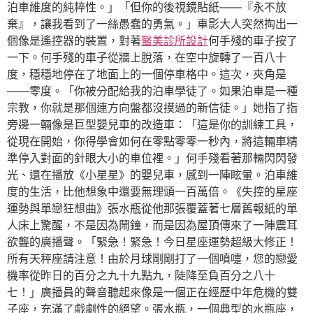
泊車維度的純粹性。」「但你的後視鏡貼紙——『永不放
棄』，讓我看到了一絲愚蠢的勇氣。」車影大人突然掏出一
個像是遙控器的裝置，對著
醫美診所設計
何手殘的車子按了
一下。何手殘的車子從牆上脫落，在空中旋轉了一百八十
度，穩穩地停在了地面上的一個停車格中。這次，夾角是
——零度。「你被分配給我的泊車學徒了。如果泊車是一種
宗教，你就是那個連方向盤都沒摸過的新信徒。」她指了指
旁邊一輛像是巨型嬰兒車的改造車：「這是你的訓練工具，
從現在開始，你得學會如何在零點零零一秒內，將這輛車精
準停入對面的針眼大小的車位裡。」何手殘看著那輛閃閃發
光、還在播放《小星星》的嬰兒車，感到一陣眩暈。泊車維
度的生活，比他想象中還要無理頭一百萬倍。《失控的星座
運勢與單戀狂想曲》張水瓶從他那張覆蓋著七層舊報紙的單
人床上驚醒，不是因為鬧鐘，而是因為屋頂傳來了一陣震耳
欲聾的廣播聲。「緊急！緊急！今日星座運勢超級大修正！
所有天秤座請注意！由於月球剛剛打了一個噴嚏，您的戀愛
機率從昨日的百分之九十九點九，陡降至負百分之八十
七！」廣播員的聲音聽起來像是一個正在經歷中年危機的雙
子座，充滿了戲劇性的絕望。張水瓶，一個典型的水瓶座，