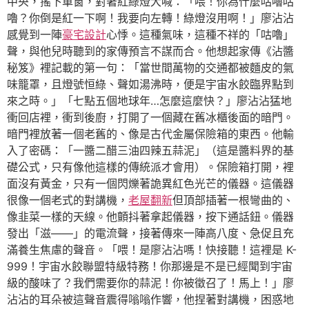
中央，搖下車窗，對著紅綠燈大喊：「喂！你為什麼咕嚕咕
嚕？你倒是紅一下啊！我要向左轉！綠燈沒用啊！」廖沾沾
感覺到一陣
豪宅設計
心悸。這種氣味，這種不祥的「咕嚕」
聲，與他兒時聽到的家傳預言不謀而合。他想起家傳《沾醬
秘笈》裡記載的第一句：「當世間萬物的交通都被麵皮的氣
味籠罩，且燈號恒綠、聲如湯沸時，便是宇宙水餃臨界點到
來之時。」「七點五個地球年…怎麼這麼快？」廖沾沾猛地
衝回店裡，衝到後廚，打開了一個藏在舊冰櫃後面的暗門。
暗門裡放著一個老舊的、像是古代金屬保險箱的東西。他輸
入了密碼：「一醬二醋三油四辣五蒜泥」（這是醬料界的基
礎公式，只有像他這樣的傳統派才會用）。保險箱打開，裡
面沒有黃金，只有一個閃爍著詭異紅色光芒的儀器。這儀器
很像一個老式的對講機，
老屋翻新
但頂部插著一根彎曲的、
像韭菜一樣的天線。他顫抖著拿起儀器，按下通話鈕。儀器
發出「滋——」的電流聲，接著傳來一陣高八度、急促且充
滿養生焦慮的聲音。「喂！是廖沾沾嗎！快接聽！這裡是 K-
999！宇宙水餃聯盟特級特務！你那邊是不是已經聞到宇宙
級的酸味了？我們需要你的蒜泥！你被徵召了！馬上！」廖
沾沾的耳朵被這聲音震得嗡嗡作響，他捏著對講機，困惑地