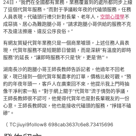
24日，“我們在全國都有業務，業務覆蓋到的處所都同步上線
了這個代賀年服務。”而對于爭議較年夜的代磕頭服務，任務
人員表現，代磕頭行禮只針對長輩、老年人，
空間心理學
不
成惡搞、居心為難跑腿小哥，“請求跑腿小哥供給的服務不克
不及違法擦邊、違反公序良俗。”
有網友質疑代賀年業務只是一個商業噱頭，上述任務人員表
現，代賀年服務不是短期節日營銷，而是深耕“有溫度的即時
服務”的延長，“讓即時服務不只是‘快’，更是‘熱’”。
湖南長沙的跑腿小哥王師長教師告訴記者，他過年不回老
家，現已接到一個代賀年幫盡孝的訂單，價格比較可觀。“預
約的年夜年頭一，客戶人在廣東回不來，他提示我上門時抽
像干凈利索一點。”對于網上關于“代賀年”流于情勢的爭議，
王師長教師很不認可，他覺得代賀年也是對長輩親友的一份
心意。王師長教師說，他也能接收代磕頭的服務，“掙錢不磕
磣”。
（ TC:jiuyi9follow8 698cab3637c6e8.73415696