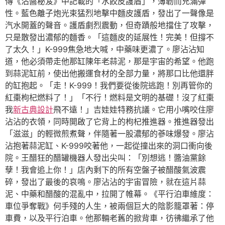
傳《沾醬秘笈》中記載的「水餃皮護盾」，薄韌而充滿彈
性。藍色離子炮光束猛烈地擊中麵皮護盾，發出了一聲像是
汽水開蓋的聲音。護盾劇烈震動，但奇蹟般地擋住了攻擊，
只是散發出濃郁的麵香。「這麵皮的延展性！完美！但撐不
了太久！」K-999焦急地大喊，中藥味更濃了。廖沾沾知
道，他必須帶走他那缸陳年老蒜泥，那是宇宙的希望。他跑
到蒜泥缸前，使出他搬運食材的全部力量，將那口比他還胖
的缸抱起。「走！K-999！我們要從後院逃跑！別再管你的
紅棗枸杞燃料了！」「不行！燃料是文明的基礎！沒了紅棗
我
新古典設計
飛不遠！」吉娃娃特務抗議。它用小嘴咬住廖
沾沾的衣領，同時開啟了它背上的枸杞推進器。推進器發出
「滋滋」的輕微煎煮聲，伴隨著一股濃郁的蔘味爆發。廖沾
沾抱著蒜泥缸、K-999咬著他，一起從撞出來的洞口衝向後
院。王醋狂的醋罐機器人發出尖叫：「別想逃！醬油黨餘
孽！我會追上你！」店內剩下的所有空盤子被醋酸氣波震
碎，發出了最後的哀鳴。廖沾沾的宇宙冒險，就在這片蒜
泥、中藥和醋酸的混亂中，拉開了帷幕。《平行泊車維度：
車位爭奪戰》何手殘的人生，被兩個巨大的陰影籠罩著：停
車費，以及平行泊車。他那輛老舊的掀背車，彷彿繼承了他