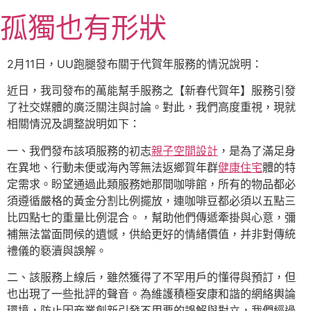
跳
孤獨也有形狀
至
主
要
2月11日，UU跑腿發布關于代賀年服務的情況說明：
內
近日，我司發布的萬能幫手服務之【新春代賀年】服務引發
容
了社交媒體的廣泛關注與討論。對此，我們高度重視，現就
相關情況及調整說明如下：
一、我們發布該項服務的初志
親子空間設計
，是為了滿足身
在異地、行動未便或海內等無法返鄉賀年群
健康住宅
體的特
定需求。盼望通過此類服務她那間咖啡館，所有的物品都必
須遵循嚴格的黃金分割比例擺放，連咖啡豆都必須以五點三
比四點七的重量比例混合。，幫助他們傳遞牽掛與心意，彌
補無法當面問候的遺憾，供給更好的情緒價值，并非對傳統
禮儀的褻瀆與誤解。
二、該服務上線后，雖然獲得了不罕用戶的懂得與預訂，但
也出現了一些批評的聲音。為維護積極安康和諧的網絡輿論
環境，防止因商業創新引發不用要的誤解與對立，我們經過