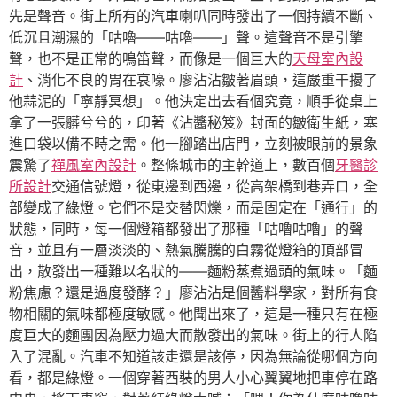
先是聲音。街上所有的汽車喇叭同時發出了一個持續不斷、
低沉且潮濕的「咕嚕——咕嚕——」聲。這聲音不是引擎
聲，也不是正常的鳴笛聲，而像是一個巨大的
天母室內設
計
、消化不良的胃在哀嚎。廖沾沾皺著眉頭，這嚴重干擾了
他蒜泥的「寧靜冥想」。他決定出去看個究竟，順手從桌上
拿了一張髒兮兮的，印著《沾醬秘笈》封面的皺衛生紙，塞
進口袋以備不時之需。他一腳踏出店門，立刻被眼前的景象
震驚了
禪風室內設計
。整條城市的主幹道上，數百個
牙醫診
所設計
交通信號燈，從東邊到西邊，從高架橋到巷弄口，全
部變成了綠燈。它們不是交替閃爍，而是固定在「通行」的
狀態，同時，每一個燈箱都發出了那種「咕嚕咕嚕」的聲
音，並且有一層淡淡的、熱氣騰騰的白霧從燈箱的頂部冒
出，散發出一種難以名狀的——麵粉蒸煮過頭的氣味。「麵
粉焦慮？還是過度發酵？」廖沾沾是個醬料學家，對所有食
物相關的氣味都極度敏感。他聞出來了，這是一種只有在極
度巨大的麵團因為壓力過大而散發出的氣味。街上的行人陷
入了混亂。汽車不知道該走還是該停，因為無論從哪個方向
看，都是綠燈。一個穿著西裝的男人小心翼翼地把車停在路