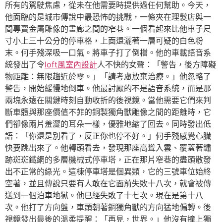
所有的駕駛焦慮，從未在他需要時提供過任何幫助。今天，
他面臨的是城市傳說中最恐怖的挑戰，一條夾在理髮店與一
間專賣金屬雕像的畫廊之間的窄巷。一個看起來比他車子尺
寸小上三十公分的停車格，上面還灑著一層可疑的白色粉
末。何手殘深吸一口氣。將車子打了倒檔。他的車載語音系
統發出了令
loft風室內設計
人不快的女聲：「警告，後方障礙
物距離：無限趨近於零。」「請考慮放棄治療。」他忽略了
警告，開始緩慢地倒車。他最討厭的不是語音系統，而是那
兩塊永遠在關鍵時刻自動收折的後視鏡。當他需要它們來判
斷車體與那座價值不菲的銅製獨角獸雕像之間的距離時，它
們卻像兩片羞澀的耳朵一樣，優雅地縮了回去。同時發出低
語：「你還是別看了，反正你也停不好。」何手殘感覺心臟
快要跳出來了。他轉頭看去，發現那座高聳入雲、覆蓋著鏽
跡斑斑鐵網的多層機械式停車塔，正在那片窄巷的盡頭散發
出不正常的綠光。這棟停車塔是個異類，它的三號車位始終
空著，並且傳說只要有人敢在它面前失敗十八次，就會被傳
送到一個泊車地獄。他已經失敗了十七次。現在是第十八
次。他打了方向盤，車頭朝著銅獨角獸的方向猛地偏轉。後
視鏡發出最後的溫柔提醒：「再見，世界。」他沒有撞上獨