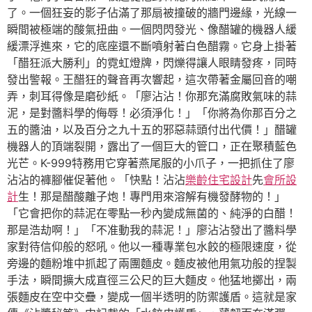
了。一個狂妄的影子佔滿了那扇被撞破的牆門邊緣，光線一
瞬間被極端的酸氣扭曲。一個閃閃發光、像醋罐的機器人緩
緩漂浮進來，它的底座還不斷噴射著白色醋霧。它身上掛著
「醋狂派大勝利」的霓虹燈牌，閃爍得讓人眼睛發疼，同時
發出警報。王醋狂的聲音再次響起，這次帶著金屬回音的嘲
弄，刺耳得像是磨砂紙。「廖沾沾！你那充滿腐敗氣味的蒜
泥，是對醬料學的侮辱！必須淨化！」「你將為你那百分之
五的醬油，以及百分之九十五的邪惡蒜頭付出代價！」醋罐
機器人的頂端裂開，露出了一個巨大的管口，正在聚積藍色
光芒。K-999特務用它穿著燕尾服的小爪子，一把抓住了廖
沾沾的褲腳催促著他。「快點！沾沾
樂齡住宅設計
先
會所設
計
生！那是醋酸離子炮！專門用來溶解有機發酵物的！」
「它會把你的蒜泥在零點一秒內變成無菌的、純淨的白醋！
那是浩劫啊！」「不准動我的蒜泥！」廖沾沾發出了醬料學
家對待信仰般的怒吼。他以一種專業包水餃的極限速度，從
旁邊的麵粉堆中抓起了兩團麵皮。麵皮被他用氣功般的捏製
手法，瞬間擴大成直徑三公尺的巨大麵皮。他猛地擲出，兩
張麵皮在空中交疊，變成一個半透明的防禦護盾。這就是家