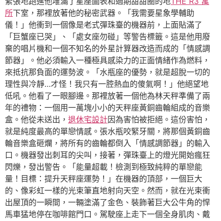
緊張地跑進他堆滿了星座圖表和過期甜甜圈的地
THE R3 寓
所
下室，那裡放著他的秘密武器。「我需要星象學輔助
儀！」他衝到一個像是老式彈珠臺的機器前，上面貼滿了
「巨蟹座已哭」、「處女座勿碰」等警告標籤。這是他用廢
棄的唱片機和一個不知名的外星計算器改造而成的「情感調
節器」。他必須輸入一種極具感染力的正面情緒作為燃料，
來抵抗那負面的運勢波。「水瓶座的優勢，就是超脫一切的
理性與冷靜…才怪！我只有一腔熱血的傻氣啊！」他絕望地
低吼。他看了一眼腳邊。那裡放著一個他為林天秤準備了兩
年的禮物：一個用一萬塊小小的天秤座黃銅齒輪組成的音樂
盒。他從未送出，
退休宅設計
因為害怕被拒絕。這份害怕，
就是純度最高的單戀情感。張水瓶咬緊牙關，將那個黃銅齒
輪音樂盒砸爛，將所有的齒輪都倒入「情感調節器」的輸入
口。機器發出刺耳的尖叫，接著，彈珠臺上的燈光開始瘋狂
閃爍，發出警告。「能量超載！檢測到極致純粹的單戀能
量！目標：提升天秤座運勢！」在機器的頂部，一個巨大
的、像彩虹一樣的光束筆直地射向天空。然而，就在光束衝
出屋頂的一瞬間，一輛塗滿了金色、裝飾著巨大公牛角的悍
馬車猛地停在咖啡館門口。駕駛座上走下一個全身肌肉、戴