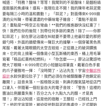
喊道：「特務？酸味？等等！我聞到的不是酸味！是麵粉過
度膨脹的焦慮味！還有，我現在走不開！我的陳年老蒜泥需
要每隔三小時的溫和震動！」「蒜泥？」對面傳來K-999崩
潰的尖叫聲，帶著濃濃的中藥味電子雜音：「重點不是蒜
泥！重點是**時空正在彎曲！**我們的推進器快沒紅棗了！
快！我們在你的後院！別帶任何多餘的東西！除了——你那
缸蒜泥！」就在廖沾沾還在糾結要不要帶上他最珍愛的那把
銀勺時，外面的牆壁傳來一聲巨大的撞擊。一個穿著黑色燕
尾服、戴著太陽眼鏡的太空吉娃娃，正從牆上的破洞鑽進
來。它的背上揹著一個像是小型瓦斯桶的東西，桶上用毛筆
寫著「極品紅棗枸杞燃料」。「你怎麼——」廖沾沾驚訝地
瞪大了眼睛。K-999用它的小短腿站得筆直，戴著白色手套
的爪子優雅地一揮：「沒時間了，沾沾先生！宇宙
中醫診所
設計
水餃快要拉肚子了！我們必須在你被醋酸離子炮鎖定前
離開！」話音未落，一股極致尖銳、刺鼻的酸氣猛地從店門
口灌入，伴隨著一個狂妄自大的電子音效：「警告！這裡的
醬油比例嚴重失衡！百分之九十九點九九的醋，才是真
理！」廖沾沾知道，這是他的宿敵，王醋狂，已經找上門
了。他的宇宙冒險，被迫從他對蒜泥的焦慮中，正式開始