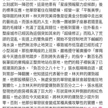
立刻感到一陣恐慌，這是他患有「星座預報壓力症候群」後
的標準反應。他單戀著住在隔壁棟、經營一家「平衡美學」
咖啡館的林天秤。林天秤完美得像是從黃金分割線中走出來
的藝術品。而張水瓶的人生，則像一團被獅子座暴君隨意亂
踢的毛線球，充滿了混亂與錯位。他衝到窗邊，往外看去。
整座城市已經因為這個突如其來的「超級修正」而陷入了荒
謬的混亂。街道上的雙魚座們，開始不受控制地流下鹹鹹的
海水淚，他們無法停止地哭泣，導致城市低窪處已經形成了
小型潟湖。那些摩羯座的上班族，嚴格遵守著廣播中「摩羯
座今天適合原地踏步，否則將失去襪子」的指令。數百名西
裝筆挺的摩羯座正整齊地站在原地，他們的鞋子裡裝滿了已
經潮濕的淚水。「負百分之八十七？」張水瓶喃喃自語，感
到胃部一陣翻騰，他知道這代表著什麼。林天秤的運勢越
差，他那股積壓已久、無處安放的單戀能量就會越發瘋狂地
實體化。上次林天秤的戀愛運勢跌至百分之二十，張水瓶就
發現他的廚房裡長滿了巨大的、形狀是林天秤側臉的粉紅色
蘑菇。他必須在今天結束前，將林天秤的運勢至少提升到
零。否則，他那份單戀就會變成某種具備攻擊性的實體。他