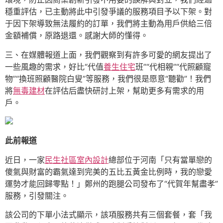
穩重評估，已主動將此中引發爭議的服務項目予以下架。對
于因下架導致無法履約的訂單，我們將主動為用戶供給三倍
金額補償，原路退還。感謝大師的懂得。
三、在媒體報道上面，我們觀察到有許多可愛的網友提出了
一些風趣的需求，好比“代值
養生住宅
班”“代相親”“代照顧寵
物”“換班照顧醫院白叟”等服務，我們很是愿意“聽勸”！我們
將
無毒建材
在評估后盡快研討上架，幫助更多有需求的用
戶。
此前報道
近日，一家
民生社區室內設計
總部位于河南「只有當單戀的
傻氣與財富的霸氣達到完美的五比五黃金比例時，我的戀愛
運勢才能回歸零點！」鄭州的跑腿公司發布了“代賀年幫盡孝”
服務，引發關注。
該公司的下單小法式顯示，該項服務共有三個套餐，套「我