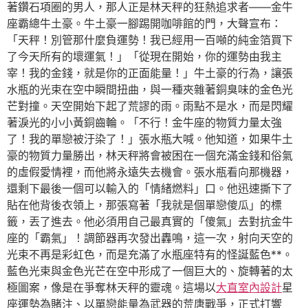
著鑽石項圈的男人，那人正是林天秤的狂熱追求者——金牛
座霸總牛土豪。牛土豪一腳踢開咖啡館的門，大聲宣布：
「天秤！別管那什麼負運勢！我已經用一百噸的純金箔買下
了今天所有的壞運氣！」「從現在開始，你的運勢由我主
宰！我的金錢，就是你的正面能量！」牛土豪的行為，讓張
水瓶的光束在空中瞬間扭曲，與一種夾雜著銅臭味的金色光
芒對撞。天空開始下起了荒謬的雨。雨點不是水，而是閃耀
著淚光的小小黃銅齒輪。「不行！金牛座的物質力量太強
了！我的單戀被汙染了！」張水瓶大喊。他知道，如果牛土
豪的物質力量勝出，林天秤將會被困在一個充滿金錢和俗氣
的虛假愛情裡，而他將永遠失去機會。張水瓶看向那機器，
還剩下最後一個可以輸入的「情緒燃料」口。他迅速撕下了
貼在他背後衣領上，那張寫著「我就是個單戀傻瓜」的標
籤，丟了進去。他必須用自己最真實的「傻氣」去對抗金牛
座的「霸氣」！調節器再次發出轟鳴，這一次，射向天空的
光束不再是彩虹色，而是充滿了水瓶座特有的怪誕藍色**。
藍色光束與金色光芒在空中形成了一個巨大的、旋轉著的太
極圖案，像是在爭奪林天秤的靈魂。這場以
大直室內設計
星
座運勢為賭注、以單戀能量為武器的荒唐戰爭，正式打響