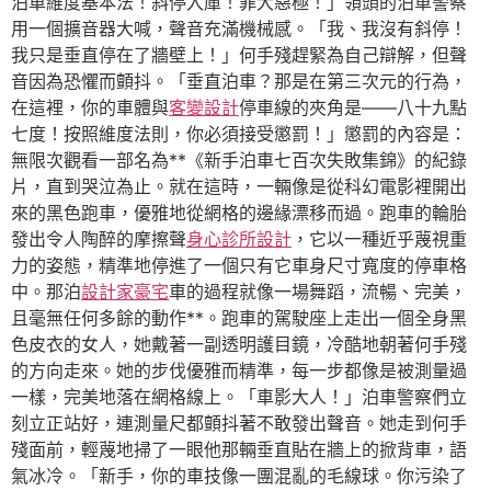
泊車維度基本法！斜停入庫！罪大惡極！」領頭的泊車警察
用一個擴音器大喊，聲音充滿機械感。「我、我沒有斜停！
我只是垂直停在了牆壁上！」何手殘趕緊為自己辯解，但聲
音因為恐懼而顫抖。「垂直泊車？那是在第三次元的行為，
在這裡，你的車體與
客變設計
停車線的夾角是——八十九點
七度！按照維度法則，你必須接受懲罰！」懲罰的內容是：
無限次觀看一部名為**《新手泊車七百次失敗集錦》的紀錄
片，直到哭泣為止。就在這時，一輛像是從科幻電影裡開出
來的黑色跑車，優雅地從網格的邊緣漂移而過。跑車的輪胎
發出令人陶醉的摩擦聲
身心診所設計
，它以一種近乎蔑視重
力的姿態，精準地停進了一個只有它車身尺寸寬度的停車格
中。那泊
設計家豪宅
車的過程就像一場舞蹈，流暢、完美，
且毫無任何多餘的動作**。跑車的駕駛座上走出一個全身黑
色皮衣的女人，她戴著一副透明護目鏡，冷酷地朝著何手殘
的方向走來。她的步伐優雅而精準，每一步都像是被測量過
一樣，完美地落在網格線上。「車影大人！」泊車警察們立
刻立正站好，連測量尺都顫抖著不敢發出聲音。她走到何手
殘面前，輕蔑地掃了一眼他那輛垂直貼在牆上的掀背車，語
氣冰冷。「新手，你的車技像一團混亂的毛線球。你污染了