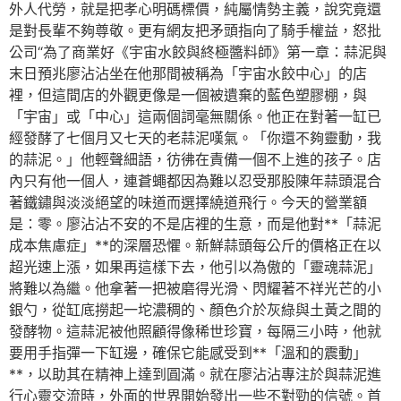
外人代勞，就是把孝心明碼標價，純屬情勢主義，說究竟還
是對長輩不夠尊敬。更有網友把矛頭指向了騎手權益，怒批
公司“為了商業好《宇宙水餃與終極醬料師》第一章：蒜泥與
末日預兆廖沾沾坐在他那間被稱為「宇宙水餃中心」的店
裡，但這間店的外觀更像是一個被遺棄的藍色塑膠棚，與
「宇宙」或「中心」這兩個詞毫無關係。他正在對著一缸已
經發酵了七個月又七天的老蒜泥嘆氣。「你還不夠靈動，我
的蒜泥。」他輕聲細語，彷彿在責備一個不上進的孩子。店
內只有他一個人，連蒼蠅都因為難以忍受那股陳年蒜頭混合
著鐵鏽與淡淡絕望的味道而選擇繞道飛行。今天的營業額
是：零。廖沾沾不安的不是店裡的生意，而是他對**「蒜泥
成本焦慮症」**的深層恐懼。新鮮蒜頭每公斤的價格正在以
超光速上漲，如果再這樣下去，他引以為傲的「靈魂蒜泥」
將難以為繼。他拿著一把被磨得光滑、閃耀著不祥光芒的小
銀勺，從缸底撈起一坨濃稠的、顏色介於灰綠與土黃之間的
發酵物。這蒜泥被他照顧得像稀世珍寶，每隔三小時，他就
要用手指彈一下缸邊，確保它能感受到**「溫和的震動」
**，以助其在精神上達到圓滿。就在廖沾沾專注於與蒜泥進
行心靈交流時，外面的世界開始發出一些不對勁的信號。首