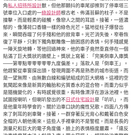
角
私人招待所設計
獸，但他那顫抖的車尾卻擦到了停車塔三
號車位入口處的一
綠設計師
根古老、佈滿苔蘚的柱子。不是
撞擊，而是輕柔的碰觸，像戀人之間的耳語。接著，一道濃
郁的、像薄荷口香糖一樣的綠色光芒。猛地從柱子爆發出
來，瞬間吞噬了何手殘和他的掀背車。光芒消失後，窄巷恢
復了平靜，只剩下獨角獸雕像一臉困惑的表情。何手殘感覺
一陣天旋地轉，等他回過神來，他的車子竟然垂直停在一個
貼滿了巨大獎狀的牆壁上。獎狀上寫著：「完美倒車入庫獎
——第零點零零零零零九度偏差。」落款人是「倒車王」。
他趕緊從車窗探出頭，發現周圍不再是熟悉的城市街道，而
是一望無際、由無數白線和編號組成的巨大網格。這裡的空
氣聞起來像是新買的輪胎和劣質香水的混合物，而重力似乎
是隨機變化的，有時感覺很重，有時像漂浮在游泳池裡。他
試圖按喇叭，但喇叭發出的不
日式住宅設計
是「叭叭」，而
是他童年時學會的、關於泊車口訣的魔性兒歌。四面八方傳
來了刺耳的剎車聲，接著，一群穿著反光背心和戴著白色安
全帽的人朝他衝來。這些人手裡拿的不是警棍，而是長長的
測量尺和巨大的電子角度儀，臉上的表情極度嚴肅。「違反