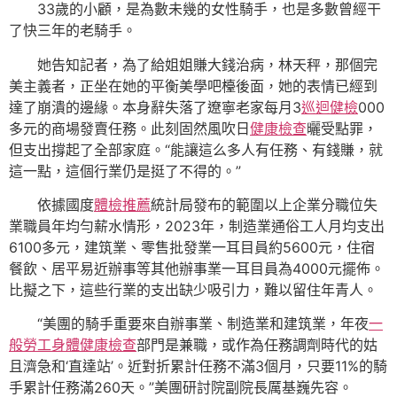
33歲的小顧，是為數未幾的女性騎手，也是多數曾經干
了快三年的老騎手。
她告知記者，為了給姐姐賺大錢治病，林天秤，那個完
美主義者，正坐在她的平衡美學吧檯後面，她的表情已經到
達了崩潰的邊緣。本身辭失落了遼寧老家每月3
巡迴健檢
000
多元的商場發賣任務。此刻固然風吹日
健康檢查
曬受點罪，
但支出撐起了全部家庭。“能讓這么多人有任務、有錢賺，就
這一點，這個行業仍是挺了不得的。”
依據國度
體檢推薦
統計局發布的範圍以上企業分職位失
業職員年均勻薪水情形，2023年，制造業通俗工人月均支出
6100多元，建筑業、零售批發業一耳目員約5600元，住宿
餐飲、居平易近辦事等其他辦事業一耳目員為4000元擺佈。
比擬之下，這些行業的支出缺少吸引力，難以留住年青人。
“美團的騎手重要來自辦事業、制造業和建筑業，年夜
一
般勞工身體健康檢查
部門是兼職，或作為任務調劑時代的姑
且濟急和‘直達站’。近對折累計任務不滿3個月，只要11%的騎
手累計任務滿260天。”美團研討院副院長厲基巍先容。