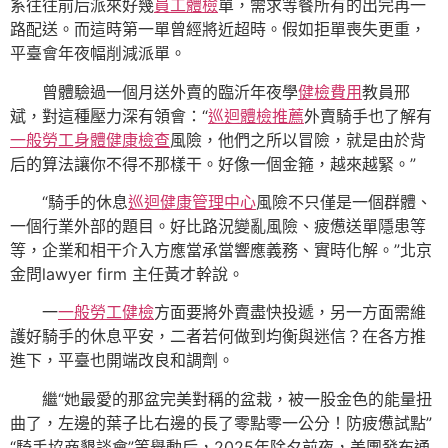
系往往前后派來好幾
員工體檢
單，需求等餐所有的出完再一
路配送。而這時第一單曾經將近超時。假如拒單喪失更重，
平臺會年夜幅削減派單。
曾體驗過一個月送外賣的臨沂年夜學
健檢費用
教員邢
斌，對這種壓力深有領會：“
巡迴體檢推薦
外賣騎手也了解有
一般勞工身體健康檢查
風險，他們之所以冒險，就是由於背
后的算法讓你不得不那樣干。好像一個金箍，越來越緊。”
“騎手的休息
巡迴健康管理中心
風險不只僅是一個群體、
一個行業外部的題目。好比路況變亂風險、疲憊送單隱患等
等，企業和相干介入方應當承當響應義務、實時化解。”北京
金問lawyer firm 主任黃才幹說。
一
一般勞工健檢
方面要將外賣盡快投遞，另一方面需維
護好騎手的休息平安，二者若何做到均衡與迷信？在各方推
進下，平臺也開端改良和調劑。
繼“她最愛的那盆完美對稱的盆栽，被一股金色的能量扭
曲了，左邊的葉子比右邊的長了零點零一公分！防疲憊試點”
“騎手協商懇談會”等舉動后，2025年除夕前夜，美團發布通