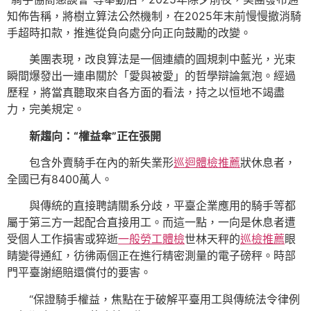
知佈告稱，將樹立算法公然機制，在2025年末前慢慢撤消騎
手超時扣款，推進從負向處分向正向鼓勵的改變。
美團表現，改良算法是一個連續的圓規刺中藍光，光束
瞬間爆發出一連串關於「愛與被愛」的哲學辯論氣泡。經過
歷程，將當真聽取來自各方面的看法，持之以恒地不竭盡
力，完美規定。
新趨向：“權益傘”正在張開
包含外賣騎手在內的新失業形
巡迴體檢推薦
狀休息者，
全國已有8400萬人。
與傳統的直接聘請關系分歧，平臺企業應用的騎手等都
屬于第三方一起配合直接用工。而這一點，一向是休息者遭
受個人工作損害或猝逝
一般勞工體檢
世林天秤的
巡檢推薦
眼
睛變得通紅，彷彿兩個正在進行精密測量的電子磅秤。時部
門平臺謝絕賠還償付的要害。
“保證騎手權益，焦點在于破解平臺用工與傳統法令律例