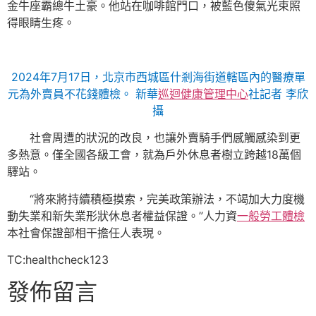
金牛座霸總牛土豪。他站在咖啡館門口，被藍色傻氣光束照
得眼睛生疼。
2024年7月17日，北京市西城區什剎海街道轄區內的醫療單
元為外賣員不花錢體檢。 新華
巡迴健康管理中心
社記者 李欣
攝
社會周遭的狀況的改良，也讓外賣騎手們感觸感染到更
多熱意。僅全國各級工會，就為戶外休息者樹立跨越18萬個
驛站。
“將來將持續積極摸索，完美政策辦法，不竭加大力度機
動失業和新失業形狀休息者權益保證。”人力資
一般勞工體檢
本社會保證部相干擔任人表現。
TC:healthcheck123
發佈留言