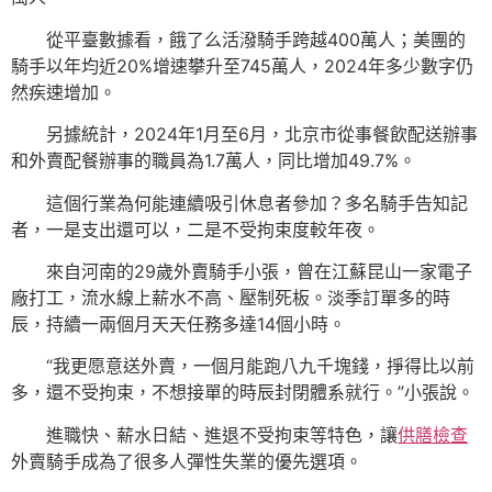
從平臺數據看，餓了么活潑騎手跨越400萬人；美團的
騎手以年均近20%增速攀升至745萬人，2024年多少數字仍
然疾速增加。
另據統計，2024年1月至6月，北京市從事餐飲配送辦事
和外賣配餐辦事的職員為1.7萬人，同比增加49.7%。
這個行業為何能連續吸引休息者參加？多名騎手告知記
者，一是支出還可以，二是不受拘束度較年夜。
來自河南的29歲外賣騎手小張，曾在江蘇昆山一家電子
廠打工，流水線上薪水不高、壓制死板。淡季訂單多的時
辰，持續一兩個月天天任務多達14個小時。
“我更愿意送外賣，一個月能跑八九千塊錢，掙得比以前
多，還不受拘束，不想接單的時辰封閉體系就行。”小張說。
進職快、薪水日結、進退不受拘束等特色，讓
供膳檢查
外賣騎手成為了很多人彈性失業的優先選項。