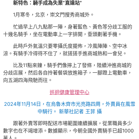
新特色：騎手成為失業“直達站”
1月寒冬，北京，崇文門搜秀商城外。
忙過早上八九點那一陣，身著藍色、黃色等分歧工服的
十幾名騎手，坐在電動車上一字排開，垂頭劃著手機。
此時戶外氣溫只要零攝氏度擺佈，冷風陣陣、空中冰
涼。有騎手冷得待不住了，就搓搓手進商城熱和一會兒。
比及11點來鐘，騎手們像擰上了發條，陸續沖進商城的
分歧店展，然后各自拎著餐袋放進箱子，一腳蹬上電動車，
向五湖四海飛馳而往。
巡迴健康管理中心
2024年11月14日，在烏魯木齊市光亮路四周，外賣員在風雪
中騎行。 新華社記者 王菲 攝
跟著外賣等即時配送市場範圍連續擴展，從業職員多少
數字也在不竭增添。數據顯示，今朝全國外賣騎手已超1000
萬人。