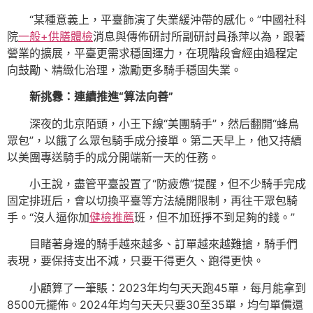
“某種意義上，平臺飾演了失業緩沖帶的感化。”中國社科
院
一般+供膳體檢
消息與傳佈研討所副研討員孫萍以為，跟著
營業的擴展，平臺更需求穩固運力，在現階段會經由過程定
向鼓勵、精緻化治理，激勵更多騎手穩固失業。
新挑釁：連續推進“算法向善”
深夜的北京陌頭，小王下線“美團騎手”，然后翻開“蜂鳥
眾包”，以餓了么眾包騎手成分接單。第二天早上，他又持續
以美團專送騎手的成分開端新一天的任務。
小王說，盡管平臺設置了“防疲憊”提醒，但不少騎手完成
固定排班后，會以切換平臺等方法繞開限制，再往干眾包騎
手。“沒人逼你加
健檢推薦
班，但不加班掙不到足夠的錢。”
目睹著身邊的騎手越來越多、訂單越來越難搶，騎手們
表現，要保持支出不減，只要干得更久、跑得更快。
小顧算了一筆賬：2023年均勻天天跑45單，每月能拿到
8500元擺佈。2024年均勻天天只要30至35單，均勻單價還