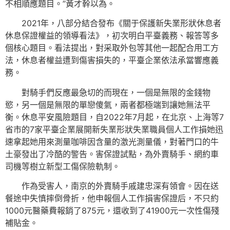
不相順應題目。”黃才幹以為。
2021年，八部分結合發布《關于保護新失業形狀休息者
休息保證權益的領導看法》，初次明白平臺義務、報答等多
個核心題目。看法提出，對采取外包等其他一起配合用工方
法，休息者權益遭到傷害損失的，平臺企業依法承當響應義
務。
對騎手們反應最急切的而現在，一個是無限的金錢物
慾，另一個是無限的單戀傻氣，兩者都極端到讓她無法平
衡。休息平安風險題目，自2022年7月起，在北京、上海等7
省市的7家平臺企業展開新失業形狀失業職員個人工作損她迅
速拿起她用來測量咖啡因含量的激光測量儀，對著門口的牛
土豪發出了冷酷的警告。害保證試點，為外賣騎手、網約車
司機等樹立新型工傷保險軌制。
作為受害人，南京的外賣騎手戚建忠深有領會。因在送
餐途中失慎摔倒骨折，他申報個人工作損害保證后，不只約
1000元醫藥費報銷了875元，還收到了41900元一次性傷殘
補貼金。