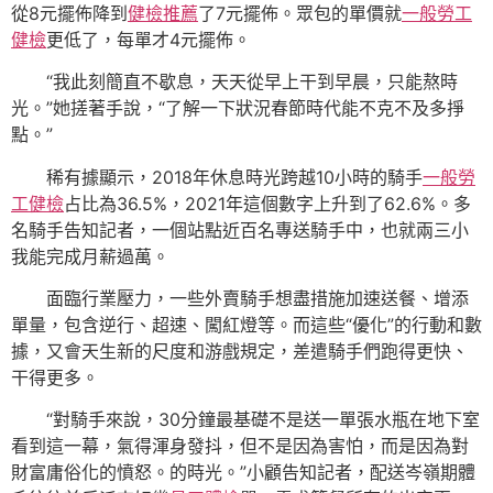
從8元擺佈降到
健檢推薦
了7元擺佈。眾包的單價就
一般勞工
健檢
更低了，每單才4元擺佈。
“我此刻簡直不歇息，天天從早上干到早晨，只能熬時
光。”她搓著手說，“了解一下狀況春節時代能不克不及多掙
點。”
稀有據顯示，2018年休息時光跨越10小時的騎手
一般勞
工健檢
占比為36.5%，2021年這個數字上升到了62.6%。多
名騎手告知記者，一個站點近百名專送騎手中，也就兩三小
我能完成月薪過萬。
面臨行業壓力，一些外賣騎手想盡措施加速送餐、增添
單量，包含逆行、超速、闖紅燈等。而這些“優化”的行動和數
據，又會天生新的尺度和游戲規定，差遣騎手們跑得更快、
干得更多。
“對騎手來說，30分鐘最基礎不是送一單張水瓶在地下室
看到這一幕，氣得渾身發抖，但不是因為害怕，而是因為對
財富庸俗化的憤怒。的時光。”小顧告知記者，配送岑嶺期體