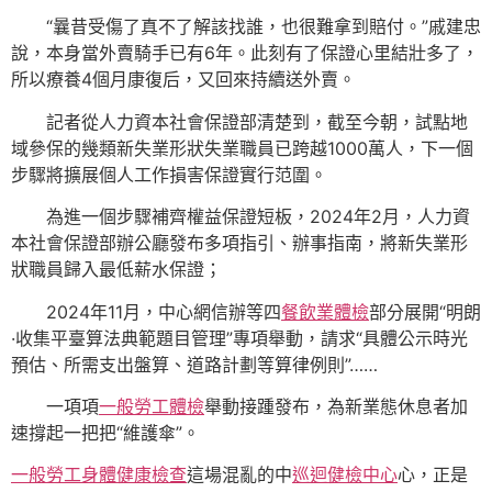
“曩昔受傷了真不了解該找誰，也很難拿到賠付。”戚建忠
說，本身當外賣騎手已有6年。此刻有了保證心里結壯多了，
所以療養4個月康復后，又回來持續送外賣。
記者從人力資本社會保證部清楚到，截至今朝，試點地
域參保的幾類新失業形狀失業職員已跨越1000萬人，下一個
步驟將擴展個人工作損害保證實行范圍。
為進一個步驟補齊權益保證短板，2024年2月，人力資
本社會保證部辦公廳發布多項指引、辦事指南，將新失業形
狀職員歸入最低薪水保證；
2024年11月，中心網信辦等四
餐飲業體檢
部分展開“明朗
·收集平臺算法典範題目管理”專項舉動，請求“具體公示時光
預估、所需支出盤算、道路計劃等算律例則”……
一項項
一般勞工體檢
舉動接踵發布，為新業態休息者加
速撐起一把把“維護傘”。
一般勞工身體健康檢查
這場混亂的中
巡迴健檢中心
心，正是