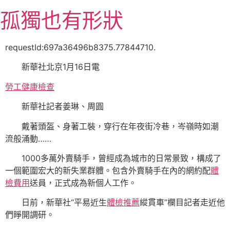
跳
孤獨也有形狀
至
主
要
requestId:697a36496b8375.77844710.
內
新華社北京1月16日電
容
勞工健康檢查
新華社記者姜琳、周圓
戴著頭盔、身著工裝，穿行在年夜街冷巷，岑嶺時如潮
流般涌動……
1000多萬外賣騎手，曾經成為城市的日常景致，構成了
一個範圍宏大的新失業群體。包含外賣騎手在內的網約配
體
檢費用
送員，正式成為新個人工作。
日前，新華社“平易近生
體檢推薦
縱貫車”欄目記者走近他
們睜開調研。