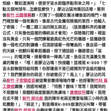
恒綠、聲如湯沸時，便是宇宙水餃臨界點到來之時。」「七
點五個地球年…怎麼這麼快？」廖沾沾猛地衝回店裡，衝到
後
新竹 出國備藥
廚，打開了一個藏在舊冰櫃後面的暗門。暗
門裡放著一個老舊的、像是古代金屬保險箱的東西。他輸入
了密碼：「一醬二醋三油四辣五蒜泥」（這是醬料界的基礎
公式，只有像他這樣的傳統派才會用）。保險箱打開，裡面
沒有黃金，只有一個閃爍著詭異紅色光芒的儀器。這儀器很
像一個老式的對講機，但頂部插著一根彎曲的、像韭菜一樣
的天線。他顫抖著拿起儀器，按下通話鈕。儀器發出「滋
——」的電流聲，接著傳來一陣高八度、急促且充滿養生焦
慮的聲音。「喂！是廖沾沾嗎！快接聽！這裡是 K-999！宇
宙水餃聯盟特級特務！你那邊是不是已經聞到宇宙級的酸味
了？我們需要你的蒜泥！你被徵召了！馬上！」廖沾沾的耳
朵
新竹 子宮頸疫苗
被這聲音震得嗡嗡作響，他捏著對
竹科 員
工健檢
講機，困惑地喊道：「特務？酸味？等等！我聞到的
不是酸味！是麵粉過度膨脹的焦慮味！
康德診所
還有，我現
在走不開！
新竹 肺功能
我的陳年老蒜泥需要每隔三小時的溫
和震動！」「蒜泥？」對面傳來K-999崩潰的尖叫聲，帶著
濃濃的
新竹 超音波
中藥味電子雜音：「重點不是蒜泥！重點