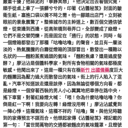
嚴重干擾了他蒜泥的「寧靜冥想」。他決定出去看個究竟，
順手從桌上拿了一張髒兮兮的，印著《沾醬秘笈》封面的皺
衛生紙，塞進口袋以備不時之需。他一腳踏出店門，立刻被
眼前的景象震驚了。整條城市的主幹道上，數百個交通信號
燈，從東邊到西邊，從高架橋到巷弄口，全部變成了綠燈。
它們不是交替閃爍，而是固定在「通行」的狀態，同時，每
一個燈箱都發出了那種「咕嚕咕嚕」的聲音，並且有一層淡
淡的、熱氣騰騰的白霧從燈箱的頂部冒出，散發出一種難以
名狀的——麵粉蒸煮過頭的氣味。「麵粉焦慮？還是過度發
酵？」廖沾沾是個醬料學家，對所有食物相關的氣味都極度
敏感。他聞出來了，這是一種只有在極
新竹 出國備藥
度巨大
的麵團因為壓力過大而散發出的氣味。街上的行人陷入了混
亂。汽車不知道該走還是該停，因為無論從哪個方向看，都
是綠燈。一個穿著西裝的男人小心翼翼地把車停在路中央，
搖下車窗，對著紅綠燈大喊：「喂！你為什麼咕嚕咕嚕？你
倒是紅一下啊！我要向左轉！綠燈沒用啊！」廖沾沾感覺到
一陣心悸。這種氣味，這種不祥的「咕嚕」聲，與他兒時聽
到的家傳預言不謀而合。他想起家傳《沾醬秘笈》裡記載的
第一句：「當世間萬物的交通都被麵皮的氣味籠罩，且燈號