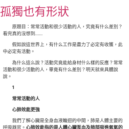
跳
孤獨也有形狀
至
主
要
原題目：常常活動和很少活動的人，究竟有什么差別？
內
看完真的沒想到……
容
假如說這世界上，有什么工作是盡力了必定有收獲，此
中必定有活動。
為什么這么說？活動究竟能給身材什么樣的反應？常常
活動和很少活動的人，畢竟有什么差別？明天就來具體說
說。
1
常常活動的人
心肺效能更強
我們了解心臟是全身血液輪迴的中間，肺是人體主要的
呼吸器官。
心肺效能指的是人體心臟泵血及肺部吸進氧氣的