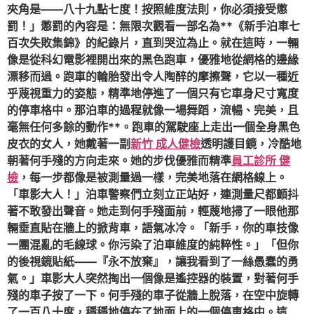
夾角是——八十九點七度！按照維度法則，你必須接受懲
罰！」懲罰的內容是：無限次觀看一部名為**《新手泊車七
百次失敗集錦》的紀錄片，直到哭泣為止。就在這時，一輛
像是從科幻電影裡開出來的黑色跑車，優雅地從網格的邊緣
漂移而過。跑車的輪胎發出令人陶醉的摩擦聲，它以一種近
乎蔑視重力的姿態，精準地停進了一個只有它車身尺寸寬度
的停車格中。那泊車的過程就像一場舞蹈，流暢、完美，且
毫無任何多餘的動作**。跑車的駕駛座上走出一個全身黑色
皮衣的女人，她戴著一副
新竹 成人健檢
透明護目鏡，冷酷地
朝著何手殘的方向走來。她的步伐優雅而精準
員工診所 健
檢
，每一步都像是被測量過一樣，完美地落在網格線上。
「車影大人！」泊車警察們立刻立正站好，連測量尺都顫抖
著不敢發出聲音。她走到何手殘面前，輕蔑地掃了一眼他那
輛垂直貼在牆上的掀背車，語氣冰冷。「新手，你的車技像
一團混亂的毛線球。你污染了泊車維度的純粹性。」「但你
的後視鏡貼紙——『永不放棄』，讓我看到了一絲愚蠢的勇
氣。」車影大人突然掏出一個像是遙控器的裝置，對著何手
殘的車子按了一下。何手殘的車子從牆上脫落，在空中旋轉
了一百八十度，穩穩地停在了地面上的一個停車格中。這