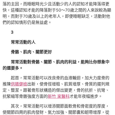
落的主因，而睡眠時光少且活動少的人的認知才能降落得更
快，這種認知才能的降落對于50～70歲之間的人來說較為顯
明，而對于70歲及以上的老年人，即便睡眠缺乏，活動對他
們的認知情形仍是無益處。
3
常常活動的人
骨骼、肌肉、關節更好
常常活動對骨骼、關節、肌肉的利益，能夠比你想象中
的還要多。
起首，常常活動可以改良骨的血液輪迴，加大力度骨的
推陳
供膳健檢
出新，使骨徑增粗、肌質增厚、骨質的擺列規
定、整潔。跟著骨形狀構造的傑出變更，骨的抗折、抗彎、
抗緊縮等骨骼強度方面的
新竹 家醫科
才能年夜幅進步。
其次，常常活動可以增添關節面軟骨和骨密度的厚度，
使關節四周的肌肉發財、氣力加強、關節囊和韌帶增厚，從