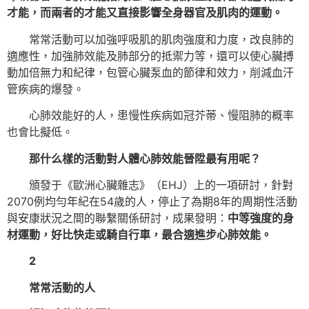
才能，而兩者的才能又直接影響全身器官及肌肉的運動。
常常活動可以加強呼吸肌的肌肉強度和力度，改良肺的
適應性，加強肺效能及肺部分的抵禦力等，還可以使心臟搏
動加倍無力和紀律，包管心臟泵血的節律和效力，削減血汗
管疾病的爆發。
心肺效能好的人，患慢性疾病如冠芥蒂、慢阻肺的概率
也會比擬低。
那什么樣的活動對人體心肺效能晉陞最有用呢？
頒發于《歐洲心臟雜志》（EHJ）上的一項研討，針對
2070例均勻年紀在54歲的人，停止了為期8年的周期性活動
與安康狀況之間的聯繫關係研討，成果發明：
中等強度的身
材運動，好比快走或騎自行車，最合適進步心肺效能。
2
常常活動的人