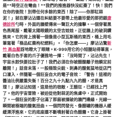
是**時空正在彎曲！**我們的推進器快沒紅棗了！快！我們
在你的後院！別帶任何多餘的東西！除了——你那缸蒜
泥！」就在廖沾沾還在糾結要不要帶上他最珍愛的那把銀
康
德診所
勺時，外面的牆壁傳來一聲巨大的撞擊。一個穿著黑
色燕尾服、戴著太陽眼鏡的太空吉娃娃，正從牆上的破洞鑽
進來。它的背上揹著一個像是小型瓦斯桶的東西，桶上用毛
筆寫著「極品紅棗枸杞燃料」。「你怎麼——」廖沾沾驚
新
竹 高血壓
訝地瞪大了眼睛。K-999用它的小短腿站得筆直，
戴著白色手套的爪子優雅地一揮：「沒時間了，沾沾先生！
宇宙水餃快要拉肚子了！我們必須在你被醋酸離子炮鎖定前
離開！」話音未落，一股極致尖銳、刺鼻的酸氣猛地從店門
口灌入，伴隨著一個狂妄自大的電子音效：「警告！這裡的
醬油比例嚴重失衡！百分之九十九點九九的醋，才是真
理！」廖沾沾知道，這是他的宿敵，王醋狂，已經找上門
了。他的宇宙冒險，被迫從他對蒜泥的焦慮中，正式開始
了。一個狂妄的影子佔滿了那扇被撞破的牆門邊緣，光線一
瞬間被極端的酸氣扭曲。一個閃閃發光、像醋罐的機器人緩
緩漂浮進來，它的底座還不斷噴射著白色醋霧。它身上掛著