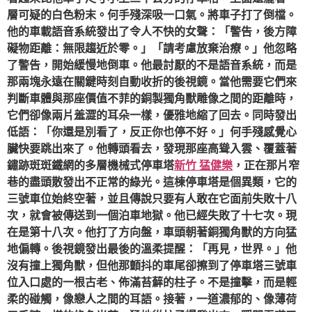
層可疑的白色粉末。何手殘深吸一口氣。將車子打了倒檔。
他的車載語音系統發出了令人不快的女聲：「警告，後方障
礙物距離：無限趨近於零。」「請考慮放棄治療。」他忽略
了警告，開始緩慢地倒車。他最討厭的不是語音系統，而是
那兩塊永遠在關鍵時刻自動收折的後視鏡。當他需要它們來
判斷車體與那座價值不菲的銅製獨角獸雕像之間的距離時，
它們卻像兩片羞澀的耳朵一樣，優雅地縮了回去。同時發出
低語：「你還是別看了，反正你也停不好。」何手殘感覺心
臟快要跳出來了。他轉頭看去，發現那座高聳入雲、覆蓋著
鏽跡斑斑鐵網的多層機械式停車塔
新竹 猛健樂
，正在那片窄
巷的盡頭散發出不正常的綠光。這棟停車塔是個異類，它的
三號車位始終空著，並且傳說只要有人敢在它面前失敗十八
次，就會被傳送到一個泊車地獄。他已經失敗了十七次。現
在是第十八次。他打了方向盤，車頭朝著銅獨角獸的方向猛
地偏轉。後視鏡發出最後的溫柔提醒：「再見，世界。」他
沒有撞上獨角獸，但他那顫抖的車尾卻擦到了停車塔三號車
位入口處的一根古老、佈滿苔蘚的柱子。不是撞擊，而是輕
柔的碰觸，像戀人之間的耳語。接著，一道濃郁的、像薄荷