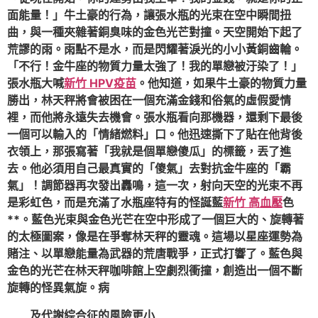
面能量！」牛土豪的行為，讓張水瓶的光束在空中瞬間扭
曲，與一種夾雜著銅臭味的金色光芒對撞。天空開始下起了
荒謬的雨。雨點不是水，而是閃耀著淚光的小小黃銅齒輪。
「不行！金牛座的物質力量太強了！我的單戀被汙染了！」
張水瓶大喊
新竹 HPV疫苗
。他知道，如果牛土豪的物質力量
勝出，林天秤將會被困在一個充滿金錢和俗氣的虛假愛情
裡，而他將永遠失去機會。張水瓶看向那機器，還剩下最後
一個可以輸入的「情緒燃料」口。他迅速撕下了貼在他背後
衣領上，那張寫著「我就是個單戀傻瓜」的標籤，丟了進
去。他必須用自己最真實的「傻氣」去對抗金牛座的「霸
氣」！調節器再次發出轟鳴，這一次，射向天空的光束不再
是彩虹色，而是充滿了水瓶座特有的怪誕藍
新竹 高血壓
色
**。藍色光束與金色光芒在空中形成了一個巨大的、旋轉著
的太極圖案，像是在爭奪林天秤的靈魂。這場以星座運勢為
賭注、以單戀能量為武器的荒唐戰爭，正式打響了。藍色與
金色的光芒在林天秤咖啡館上空劇烈衝撞，創造出一個不斷
旋轉的怪異氣旋。病
及代謝綜合征的風險更小