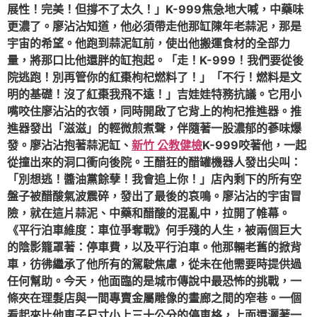
展性！完美！但撐不了太久！」K-999焦急地大喊，中藥味
更濃了。廖沾沾知道，他必須帶走他那缸陳年老蒜泥，那是
宇宙的希望。他跑到蒜泥缸前，使出他搬運食材的全部力
量，將那口比他還胖的缸抱起。「走！K-999！我們要從後
院逃跑！別再管你的紅棗枸杞燃料了！」「不行！燃料是文
明的基礎！沒了紅棗我飛不遠！」吉娃娃特務抗議。它用小
嘴咬住廖沾沾的衣領，同時開啟了它背上的枸杞推進器。推
進器發出「滋滋」的輕微煎煮聲，伴隨著一股濃郁的蔘味爆
發。廖沾沾抱著蒜泥缸、
新竹 公教健檢
K-999咬著他，一起
從撞出來的洞口衝向後院。王醋狂的醋罐機器人發出尖叫：
「別想逃！醬油黨餘孽！我會追上你！」店內剩下的所有空
盤子被醋酸氣波震碎，發出了最後的哀鳴。廖沾沾的宇宙冒
險，就在這片蒜泥、中藥和醋酸的混亂中，拉開了帷幕。
《平行泊車維度：車位爭奪戰》何手殘的人生，被兩個巨大
的陰影籠罩著：停車費，以及平行泊車。他那輛老舊的掀背
車，彷彿繼承了他所有的駕駛焦慮，從未在他需要時提供過
任何幫助。今天，他面臨的是城市傳說中最恐怖的挑戰，一
條夾在理髮店與一間專賣金屬雕像的畫廊之間的窄巷。一個
看起來比他車子尺寸小上三十公分的停車格，上面還灑著一