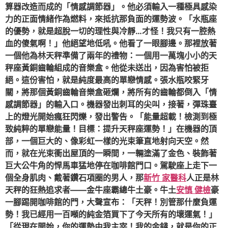
算器改造而成的「情感調節器」。他必須輸入一種極具感染
力的正面情緒作為燃料，來抵抗那負面的運勢波。「水瓶座
的優勢，就是超脫一切的理性與冷靜…才怪！我只有一腔熱
血的傻氣啊！」他絕望地低吼。他看了一眼腳邊。那裡放著
一個他為林天秤準備了兩年的禮物：一個用一萬塊小小的天
秤座黃銅齒輪組成的音樂盒。他從未送出，因為害怕被拒
絕。這份害怕，就是純度最高的單戀情感。張水瓶咬緊牙
關，將那個黃銅齒輪音樂盒砸爛，將所有的齒輪都倒入「情
感調節器」的輸入口。機器發出刺耳的尖叫，接著，彈珠臺
上的燈光開始瘋狂閃爍，發出警告。「能量超載！檢測到極
致純粹的單戀能量！目標：提升天秤座運勢！」在機器的頂
部，一個巨大的、像彩虹一樣的光束筆直地射向天空。然
而，就在光束衝出屋頂的一瞬間，一輛塗滿了金色、裝飾著
巨大公牛角的悍馬車猛地停在咖啡館門口。駕駛座上走下一
個全身肌肉、戴著鑽石項圈的男人，那
新竹 家醫科
人正是林
天秤的狂熱追求者——金牛座霸總牛土豪。牛土
安慎 健檢
豪
一腳踢開咖啡館的門，大聲宣布：「天秤！別管那什麼負運
勢！我已經用一百噸的純金箔買下了今天所有的壞運氣！」
「從現在開始，你的運勢由我主宰！我的金錢，就是你的正