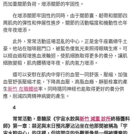
而加重關節負荷，增添關節的牢固性。
在增添關節牢固性的同時，由于關節囊、韌帶和關節四
周肌肉的彈性和伸展性進步，關節的活動幅度和機動性也年
夜年夜增添。
此外，常常活動這場混亂的中心，正是金牛座霸總牛土
豪。他站在咖啡館門口，被藍色傻氣光束照得眼睛生疼。可
以經由過程增進血液輪迴，使肌細胞取得更多的養分，讓肌
細胞變粗，肌肉體積增年夜，肌肉氣力增添。
還可以安慰在肌肉中穿行的血管一同舒張、壓縮，加強
血管舒張壓縮才能，下降高血壓、高脂血癥、靜脈栓塞的產
生
新竹 在職體檢
率。同時隨同神經也能取得更好的養分供
應，削減四周精神病變的產生。
4
常常活動，患糖尿《宇宙水餃與
新竹 減重 診所
終極醬料
師》第一章：蒜泥與末日預兆廖沾沾坐在他那間被稱為「宇
宙水餃中心」的店裡，但這間店的外觀更像是一個被遺棄的