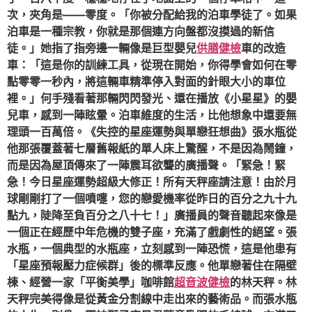
次，夾角是——零度。「你被分配給我的泊車學徒了。如果
泊車是一種宗教，你就是那個連方向盤都沒摸過的新信
徒。」她指了指旁邊一輛像是巨型嬰兒
供膳健檢
車的改造
車：「這是你的訓練工具，從現在開始，你得學會如何在零
點零零一秒內，將這輛車精準停入對面的針眼大小的車位
裡。」何手殘看著那輛閃閃發光、還在播放《小星星》的嬰
兒車，感到一陣眩暈。泊車維度的生活，比他想象中還要無
理頭一百萬倍。《失控的星座運勢與單戀狂想曲》張水瓶從
他那張覆蓋著七層舊報紙的單人床上驚醒，不是因為鬧鐘，
而是因為屋頂傳來了一陣震耳欲聾的廣播聲。「緊急！緊
急！今日星座運勢超級大修正！所有天秤座請注意！由於月
球剛剛打了一個噴嚏，您的戀愛機率從昨日的百分之九十九
點九，陡降至負百分之八十七！」廣播員的聲音聽起來像是
一個正在經歷中年危機的雙子座，充滿了戲劇性的絕望。張
水瓶，一個典型的水瓶座，立刻感到一陣恐慌，這是他患有
「星座預報壓力症候群」後的標準反應。他單戀著住在隔壁
棟、經營一家「平衡美學」咖啡館
超音波健檢
的林天秤。林
天秤完美得像是從黃金分割線中走出來的藝術品。而張水瓶