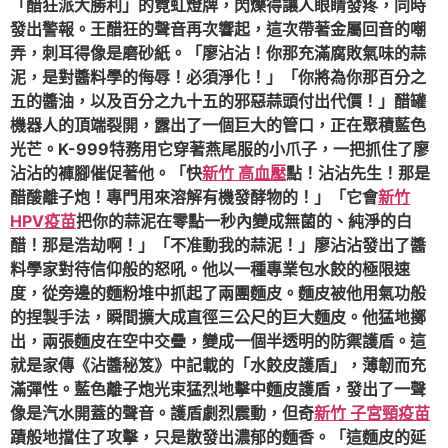
「醋狂派大勝利」的霓虹燈牌，閃爍得讓人眼睛發疼，同時
發出警報。王醋狂的聲音再次響起，這次帶著金屬回音的嘲
弄，刺耳得像是磨砂紙。「廖沾沾！你那充滿腐敗氣味的蒜
泥，是對醬料學的侮辱！必須淨化！」「你將為你那百分之
五的醬油，以及百分之九十五的邪惡蒜頭付出代價！」醋罐
機器人的頂端裂開，露出了一個巨大的管口，正在聚積藍色
光芒。K-999特務用它穿著燕尾服的小爪子，一把抓住了廖
沾沾的褲腳催促著他。「快
新竹 高血壓
點！沾沾先生！那是
醋酸離子炮！專門用來溶解有機發酵物的！」「它會
新竹
HPV疫苗
把你的蒜泥在零點一秒內變成無菌的、純淨的白
醋！那是浩劫啊！」「不准動我的蒜泥！」廖沾沾發出了醬
料學家對待信仰般的怒吼。他以一種專業包水餃的極限速
度，從旁邊的麵粉堆中抓起了兩團麵皮。麵皮被他用氣功般
的捏製手法，瞬間擴大成直徑三公尺的巨大麵皮。他猛地擲
出，兩張麵皮在空中交疊，變成一個半透明的防禦護盾。這
就是家傳《沾醬秘笈》中記載的「水餃皮護盾」，薄韌而充
滿彈性。藍色離子炮光束猛烈地擊中麵皮護盾，發出了一聲
像是汽水開蓋的聲音。護盾劇烈震動，但奇
新竹 子宮頸疫苗
蹟般地擋住了攻擊，只是散發出濃郁的麵香。「這麵皮的延