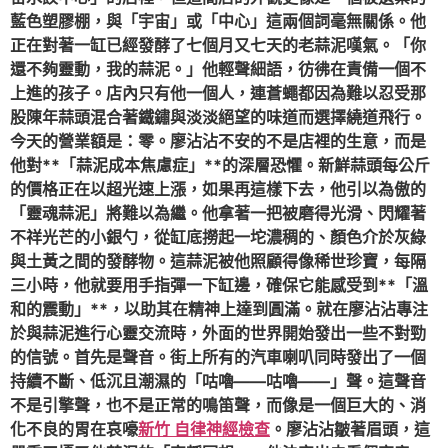
藍色塑膠棚，與「宇宙」或「中心」這兩個詞毫無關係。他
正在對著一缸已經發酵了七個月又七天的老蒜泥嘆氣。「你
還不夠靈動，我的蒜泥。」他輕聲細語，彷彿在責備一個不
上進的孩子。店內只有他一個人，連蒼蠅都因為難以忍受那
股陳年蒜頭混合著鐵鏽與淡淡絕望的味道而選擇繞道飛行。
今天的營業額是：零。廖沾沾不安的不是店裡的生意，而是
他對**「蒜泥成本焦慮症」**的深層恐懼。新鮮蒜頭每公斤
的價格正在以超光速上漲，如果再這樣下去，他引以為傲的
「靈魂蒜泥」將難以為繼。他拿著一把被磨得光滑、閃耀著
不祥光芒的小銀勺，從缸底撈起一坨濃稠的、顏色介於灰綠
與土黃之間的發酵物。這蒜泥被他照顧得像稀世珍寶，每隔
三小時，他就要用手指彈一下缸邊，確保它能感受到**「溫
和的震動」**，以助其在精神上達到圓滿。就在廖沾沾專注
於與蒜泥進行心靈交流時，外面的世界開始發出一些不對勁
的信號。首先是聲音。街上所有的汽車喇叭同時發出了一個
持續不斷、低沉且潮濕的「咕嚕——咕嚕——」聲。這聲音
不是引擎聲，也不是正常的鳴笛聲，而像是一個巨大的、消
化不良的胃在哀嚎
新竹 自律神經檢查
。廖沾沾皺著眉頭，這