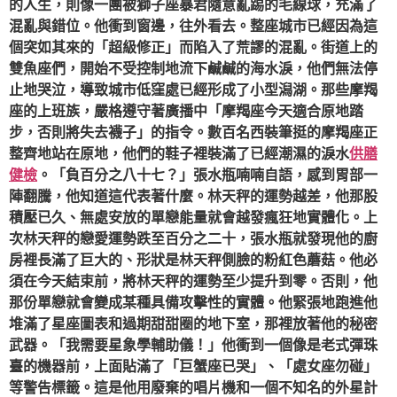
的人生，則像一團被獅子座暴君隨意亂踢的毛線球，充滿了
混亂與錯位。他衝到窗邊，往外看去。整座城市已經因為這
個突如其來的「超級修正」而陷入了荒謬的混亂。街道上的
雙魚座們，開始不受控制地流下鹹鹹的海水淚，他們無法停
止地哭泣，導致城市低窪處已經形成了小型潟湖。那些摩羯
座的上班族，嚴格遵守著廣播中「摩羯座今天適合原地踏
步，否則將失去襪子」的指令。數百名西裝筆挺的摩羯座正
整齊地站在原地，他們的鞋子裡裝滿了已經潮濕的淚水
供膳
健檢
。「負百分之八十七？」張水瓶喃喃自語，感到胃部一
陣翻騰，他知道這代表著什麼。林天秤的運勢越差，他那股
積壓已久、無處安放的單戀能量就會越發瘋狂地實體化。上
次林天秤的戀愛運勢跌至百分之二十，張水瓶就發現他的廚
房裡長滿了巨大的、形狀是林天秤側臉的粉紅色蘑菇。他必
須在今天結束前，將林天秤的運勢至少提升到零。否則，他
那份單戀就會變成某種具備攻擊性的實體。他緊張地跑進他
堆滿了星座圖表和過期甜甜圈的地下室，那裡放著他的秘密
武器。「我需要星象學輔助儀！」他衝到一個像是老式彈珠
臺的機器前，上面貼滿了「巨蟹座已哭」、「處女座勿碰」
等警告標籤。這是他用廢棄的唱片機和一個不知名的外星計