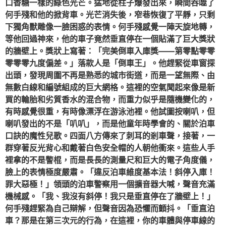
口香糖一樣的綠色光芒。猛地從柱子爆發出來，瞬間吞噬了
何手殘和他的掀背車。光芒消失後，窄巷恢復了平靜，只剩
下獨角獸雕像一臉困惑的表情。何手殘感覺一陣天旋地轉，
等他回過神來，他的車子竟然垂直停在一個貼滿了巨大獎狀
的牆壁上。獎狀上寫著：「完美倒車入庫獎——第零點零零
零零零九度偏差。」落款人是「倒車王」。他趕緊從車窗探
出頭，發現周圍不再是熟悉的城市街道，而是一望無際、由
無數白線和編號組成的巨大網格。這裡的空氣聞起來像是新
買的輪胎和劣質香水的混合物，而重力似乎是隨機變化的，
有時感覺很重，有時像漂浮在游泳池裡。他試圖按喇叭，但
喇叭發出的不是「叭叭」，而是他童年時學會的、關於泊車
口訣的魔性兒歌。四面八方傳來了刺耳的剎車聲，接著，一
群穿著反光背心和戴著白色安全帽的人朝他衝來。這些人手
裡拿的不是警棍，而是長長的測量尺和巨大的電子角度儀，
臉上的表情極度嚴肅。「違反泊車維度基本法！斜停入庫！
罪大惡極！」領頭的泊車警察用一個擴音器大喊，聲音充滿
機械感。「我、我沒有斜停！我只是垂直停在了牆壁上！」
何手殘趕緊為自己辯解，但聲音因為恐懼而顫抖。「垂直泊
車？那是在第三次元的行為，在這裡，你的車體與停車線的