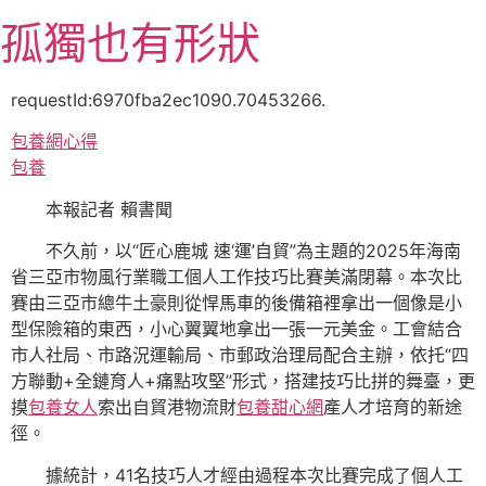
跳
孤獨也有形狀
至
主
要
requestId:6970fba2ec1090.70453266.
內
包養網心得
容
包養
本報記者 賴書聞
不久前，以“匠心鹿城 速‘運’自貿”為主題的2025年海南
省三亞市物風行業職工個人工作技巧比賽美滿閉幕。本次比
賽由三亞市總牛土豪則從悍馬車的後備箱裡拿出一個像是小
型保險箱的東西，小心翼翼地拿出一張一元美金。工會結合
市人社局、市路況運輸局、市郵政治理局配合主辦，依托“四
方聯動+全鏈育人+痛點攻堅”形式，搭建技巧比拼的舞臺，更
摸
包養女人
索出自貿港物流財
包養甜心網
產人才培育的新途
徑。
據統計，41名技巧人才經由過程本次比賽完成了個人工