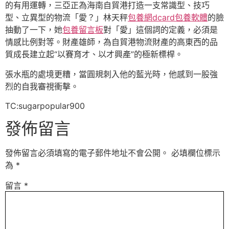
的有用運轉，三亞正為海南自貿港打造一支常識型、技巧
型、立異型的物流「愛？」林天秤
包養網dcard
包養軟體
的臉
抽動了一下，她
包養留言板
對「愛」這個詞的定義，必須是
情感比例對等。財產雄師，為自貿港物流財產的高東西的品
質成長建立起“以賽育才、以才興產”的極新標桿。
張水瓶的處境更糟，當圓規刺入他的藍光時，他感到一股強
烈的自我審視衝擊。
TC:sugarpopular900
發佈留言
發佈留言必須填寫的電子郵件地址不會公開。
必填欄位標示
為
*
留言
*