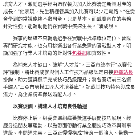
培育人才，激勵選手經由過程餐與加入比賽清楚新興財產的
成長。”他表現，先生積極餐與加入比賽可以少走彎路。“在黌
舍學到的常識能夠不敷周全，只是基本。而競賽內在的事務
針對性強，能輔助他們在實戰中疾速生長。”潘成說。
賽事的歷練不只輔助選手在實戰中找準職位定位、晉陞
專門研究才能，也有用挑選出各行業急需的實戰型人才，明
顯加強了行業人才培育的針對性
包養網
和實效性。
為補充人才缺口、破解“人才荒”，三亞市總奉行“以賽代
評”機制，將比賽成就與個人工作技巧品級認定直接
包養站長
掛鉤，助力獲獎選手完成技巧品級躍升；將各賽項前三名選
手歸入“三亞市勞模工匠人才培養庫”，記載其技巧特色與成長
潛力，為企業精準保送婚配人才。
以賽促訓，構建人才培育良性輪迴
比賽停止后，組委會還組織獲獎選手展開技巧展現、經
歷分送朋友等運動，以點帶面帶動行業全體技巧改革與辦事
進級。李開通先容，三亞正慢慢構成“培育一個強人、帶動一