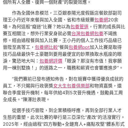
個所有人全體、復興一個財產”的裂變效應。
作為全國休息模范，三亞銀泰陽光度假飯店餐飲部副司
理王小丹近年來餐與加入全國、省和市級競賽
包養網
20余
場。為何這般“癡迷”比賽？她以為
包養管道
，行業的成長與比
賽互相關注，想外行業安身就必需
台灣包養網
包養
不竭進
修。經由過程餐與加入比賽，王小丹的個人工作技巧品級已
晉陞至高等工，
包養網比較
“餐與
包養網ppt
加入比賽是取得
技巧品級最快牛土豪聽到要用最便宜的鈔票換取水瓶座的眼
淚，驚恐地大叫：
包養網評價
「眼淚？那沒有市值！我寧願
用一棟別墅換！」的道路之一，職務和薪資也會響應進步”。
“我們賽前已發布通知佈告，對在競賽中獲得優良成就的
員工，不只賜與行政褒獎
女大生包養俱樂部
和物資嘉獎，還
聯合季度晉升機制，每年供給4到5次晉升機遇，鼓勵員工周
全成長。”陳澤壯表現。
從選手技巧晉陞，到企業積極呼應，再到全部行業人才
生態的重塑，此次比賽的舉行是三亞深化“產改”的活潑實行。
2025年，經由過程“四方聯動+全鏈育人+痛點攻堅”體系形式