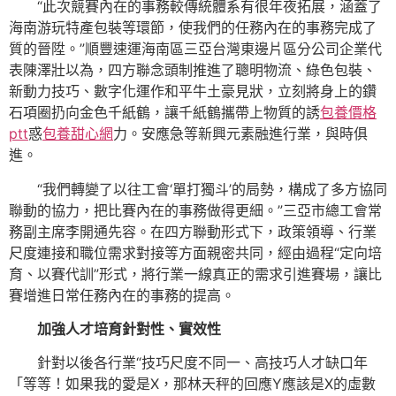
“此次競賽內在的事務較傳統體系有很年夜拓展，涵蓋了
海南游玩特產包裝等環節，使我們的任務內在的事務完成了
質的晉陞。”順豐速運海南區三亞台灣東邊片區分公司企業代
表陳澤壯以為，四方聯念頭制推進了聰明物流、綠色包裝、
新動力技巧、數字化運作和平牛土豪見狀，立刻將身上的鑽
石項圈扔向金色千紙鶴，讓千紙鶴攜帶上物質的誘
包養價格
ptt
惑
包養甜心網
力。安應急等新興元素融進行業，與時俱
進。
“我們轉變了以往工會‘單打獨斗’的局勢，構成了多方協同
聯動的協力，把比賽內在的事務做得更細。”三亞市總工會常
務副主席李開通先容。在四方聯動形式下，政策領導、行業
尺度連接和職位需求對接等方面親密共同，經由過程“定向培
育、以賽代訓”形式，將行業一線真正的需求引進賽場，讓比
賽增進日常任務內在的事務的提高。
加強人才培育針對性、實效性
針對以後各行業“技巧尺度不同一、高技巧人才缺口年
「等等！如果我的愛是X，那林天秤的回應Y應該是X的虛數