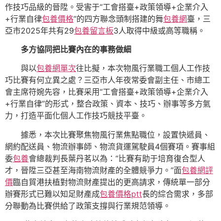
作技巧品級的晉陞。受害于“工會搭臺+政策領導+企業介入
+行業自律
包養價格
”的四方聯念頭制搭建的舞
包養網
臺，三
亞市2025年共有29
包養留言板
3人取得中級或高等職稱。
多方協同把比賽內在的事務做細
與以
包養網單次
往比擬，本次物風行業職工個人工作技
巧比賽有何立異之處？三亞市人年夜常委會副主任、市總工
會主席符婉先容，比賽采用“工會搭臺+政策領導+企業介入
+行業自律”的形式，整合政策、資本、技巧、辦事等多方氣
力，打造平面化個人工作技巧競技平臺。
據悉，本次比賽聚焦物風行業焦點職位，設置快遞員、
網約配送員、物流辦事師、物流貨運駕駛員4個賽項。賽事組
委
包養
會總裁判長葉丹茗以為：“比賽有助于培育復合型人
才，晉陞三亞甚至海南物流財產的全體競爭力。”面
包養網評
價
臨自貿港扶植對物流財產提出的更高請求，傳統單一部分
辦賽形式已難以知足財產成
包養價格ptt
長的綜合需求，多部
分聯動為比賽供給了政策支撐與行業規范領導。