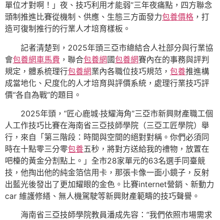
單位才對啊！」夜、技巧利用才能弱”三年夜痛點，四方聯念
頭制推進比賽從機制、供應、生態三方面發力
包養價格
，打
造可復制推行的行業人才培育樣板。
記者清楚到，2025年頭三亞市總結合人社部分與行業協
會
包養網車馬費
，聯合
包養網
國
包養網
賽內在的事務與評判
規定，體系梳理行
包養網
業內各職位技巧規范，
包養
推進構
成當地化、尺度化的人才培育與評價系統，處理行業技巧評
價“各自為戰”的題目。
2025年頭，“匠心鹿城·技耀海角”三亞市新興財產職工個
人工作技巧比賽在海南省三亞技師學院（三亞工匠學院）舉
行，來自「第三階段：時間與空間的絕對對稱。你們必須同
時在十點零三分零
包養
五秒，將對方送給我的禮物，放置在
吧檯的黃金分割點上。」全市28家單元的63名選手同臺競
技，他掏出他的純金箔信用卡，那張卡像一面小鏡子，反射
出藍光後發出了更加耀眼的金色。比賽internet營銷、新動力
car 維護修繕、無人機駕駛等新興財產範疇的技巧聲譽。
海南省三亞技師學院教員潘成先容：“我們依照市場需求