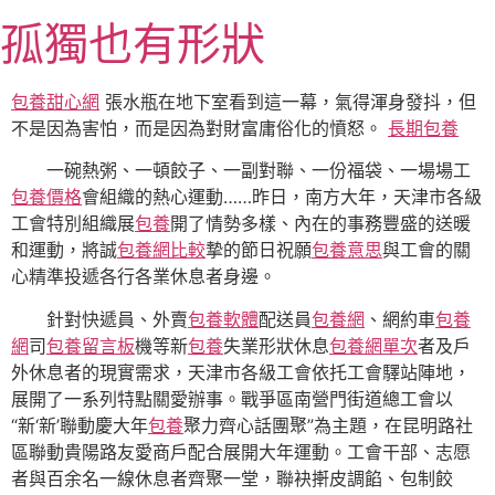
跳
孤獨也有形狀
至
主
要
包養甜心網
張水瓶在地下室看到這一幕，氣得渾身發抖，但
內
不是因為害怕，而是因為對財富庸俗化的憤怒。
長期包養
容
一碗熱粥、一頓餃子、一副對聯、一份福袋、一場場工
包養價格
會組織的熱心運動……昨日，南方大年，
天津
市各級
工會特別組織展
包養
開了情勢多樣、內在的事務豐盛的送暖
和運動，將誠
包養網比較
摯的節日祝願
包養意思
與工會的關
心精準投遞各行各業休息者身邊。
針對快遞員、外賣
包養軟體
配送員
包養網
、網約車
包養
網
司
包養留言板
機等新
包養
失業形狀休息
包養網單次
者及戶
外休息者的現實需求，
天津
市各級工會依托工會驛站陣地，
展開了一系列特點關愛辦事。戰爭區南營門街道總工會以
“新‘新’聯動慶大年
包養
聚力齊心話團聚”為主題，在昆明路社
區聯動貴陽路友愛商戶配合展開大年運動。工會干部、志愿
者與百余名一線休息者齊聚一堂，聯袂搟皮調餡、包制餃