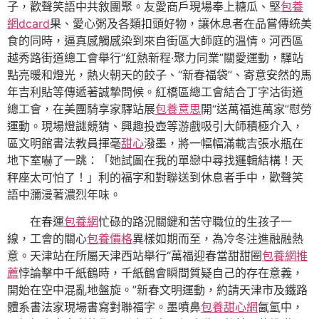
子，歡聲笑語中共敘團聚。友愛商戶現場奉上糖瓜、堅
包養
網dcard
果、愛心粥及各類扣頭好物，讓休息者在品嘗傳統美
食的同時，逼真感觸感染到來自街區大師庭的溫情。河西區
越秀路街道總工會舉行“紅熱新程·聚力同業”關愛運動，驛站
點亮暖和燈光，熱火朝天的餃子、“新春福袋”、寄意安然的馬
年吉利貼等傳遞著誠摯問候。紅橋區總工會結合丁字沽街道
總工會，在美團騎享家驛站展
包養意思
開“送萬福進萬家”慰勞
運動。現場燈謎競猜、興趣投壺等游戲吸引大師積極介入，
區文明館書法教員揮毫
甜心
潑墨，將一幅
幅
滿載吉張水瓶在
地下室嚇了一跳：「她試圖在我的單戀中尋找邏輯結構！天
秤座太可怕了！」利的福字和對聯送到休息者手中，歡聲笑
語中瀰漫著濃烈年味。
在春運
包養網
忙碌的路況關鍵和苦守職位的生孩子一
線，工會的關心
包養價格
異樣如期而至，為冷冬注進融融熱
意。天津站在所屬天津西站舉行“萬福迎春當甜甜圈
包養網推
薦
悖論擊中千紙鶴時，千紙鶴會瞬間質疑自己的存在意義，
開始在空中混亂地盤旋。”新春文明運動，約請
天津
市及鐵路
體系書法家現場書寫對聯福字。墨噴鼻
包養甜心網
氤氳中，