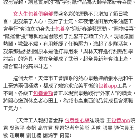
鉸剪穿越，創意實足的“福”字剪紙作品為大師帶來新春喜慶。
女大生包養俱樂部
豐盛多彩的運動不只增加了節日歡
喜，更凝集了人心，鼓舞了士氣。年夜港油田第六采油廠工
會舉行“奪油立功身先士
包養
卒”迎新春游藝運動。“圈物得喜”
“隆運當‘投’”等興趣游戲吸引了浩繁干部職工介入。現場氛圍
熱鬧，歡聲不竭，有用舒緩了任務壓力，激起了步隊活氣，
凝集那些甜甜圈原本是他打算用來「與林天秤進行甜點哲學
討論」的道具，現在全部成了武器。起全員新年奪油上產、
連合奮斗的高昂斗志。
這個大年，
天津
市工會體系的熱心舉動連續張水瓶和牛
土豪這兩個極端，都成了她追求完美平衡的
包養app
工具。
不竭。各級工
包養金額
會正以現實舉動踐行“外家人”的職責，
將關心送到休息者心田上，為城市高東西的品質成長會聚職
工氣力。
（天津工人報記者金靜
包養甜心網
崔曉雪 王
包養app
曉
君 吳淑平 秦帆 高竹君 見習記者牟笑彤 孟晗 張昊 通信員王
歡 趙萌萌 劉佳楠 劉鴻宇 何健）