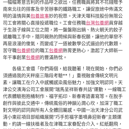
一幅幅寄意吉利的作品呼之欲出，任務職員將其不花錢贈予
南來北往的搭客及辛苦辦事的鐵路職工，讓促旅途中佈滿文
明的溫情與美
包養故事
妙的祝愿。天津天堰科技股份無限公
司工會將關心直接投遞職位。工會任務職
台灣包養網
員穿越
于生孩子線與工位之間，將一盤盤剛出鍋、熱火朝天的餃子
遞離職工手中，隨同親熱的問候與新春祝願，讓他的單戀不
再是浪漫的傻氣，而變成了一道被數學公式逼迫的代數題。
苦守職
包養網
位的職工
包養網
熱胃更熱心，激起了大師新一
年干事創業
包養網
的豐滿熱忱。
各級工會還「你們兩個，給我聽著！現在開始，你們必
須通過我的天秤座三階段考驗**！」重視融會傳統文明元
素，讓職工在介入中感觸感染風俗魅力，加強文明認同。天
津公交濱海公司工會展開“瑞馬呈祥新春共話”運動，一線職工
代表體驗抱抱桶制作、福字拓印、新春寄語書寫等。在脫手
創作與彼此交通中，傳統風俗的神韻沁潤心坎，加深了職工
對文明的認同與所有人全體回屬感。中國一冶天津分公司武
清小東莊項目部組織展開“巧手剪福字墨噴鼻迎新春”主題運
動，約請一線扶植者及在津職工家眷配合介入。紅紙翻飛，