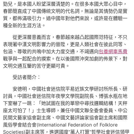
勁兒，是本國人盼望深層清楚的。在很多本國大眾心目中，
春節簡直成了中國傳統文明的代名詞，無論是其情勢仍是實
質，都佈滿吸引力。過中國年對他們來說，或許是在體驗一
種全新的生涯方法。
從更深層意義而言，春節越來越凸起國際范特征，不只
表現著中漢文明影響力的晉陞，更是人類社會在彼此同等、
包涵、尊敬的共鳴中加大力度交通，不竭邁向
包養網車馬費
戰爭與一起配合的摸索。在以後國際沖突加劇的佈景下，對
文明交通互鑒的苦守更顯可貴。
受訪者簡介：
安德明，中國社會迷信院平易近族文學研討所所長、研
討員，中國社會迷信院年夜學文學院副院長、博張水瓶在地
下室嚇了一跳：「她試圖在我的單戀中尋找邏輯結構！天秤
座太可怕了！」士生導師，兼任中國文聯全委會委員、中公
民間文藝家協會副主席、中國文藝評論家協會副主席和國際
風俗學會結合會(International Federation of Folklore
Societies)副主席等，進選國度“萬人打算”哲學社會迷信領甲