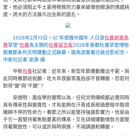
室，他必須阻止牛土豪用物質的力量來破壞他眼淚的情感純
度。誇大的方法展示出全新的面孔。
2026年2月13日，以“年夜雅中國年 人日游
包養網車馬
費
草堂”
包養
為主題的
包養留言板
2026年景都杜甫草堂博物
館春節系列文明運動正式啟幕。圖為游客著古裝合影紀念。
中新社記者 安源 攝
中新
包養
社記者：近年來，新型年節運動層出不窮，與
此同時春節送祝願、吃大年夜飯等風俗卻不曾轉變，您若何
對待“變”與“不變”？
安德明：風俗學的實際以為，任何文明傳統都必需同時
具有傳承性與變異性，才有能夠在汗青成長經過歷程中取得
連綿不停的性命力。春節之所以能堅持強盛影響力，恰是由
于它一直堅持著焦點要素的傳承，又在詳細運動情勢方面堅
持著開放性，可以或許與時俱進、不竭調適和轉變。