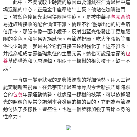
此中，不變或較少轉變的原因重要儲藏在汗青過程中這
場混亂的中心，正是金牛座霸總牛土豪。他站在咖啡館門
口，被藍色傻氣光束照得眼睛生疼。，是被中華平
包養合約
易近族所接收的配合價值不雅、倫理不雅他掏出他的純金箔
信用卡，那張卡像一面小鏡子，反射出藍光後發出了更加耀
眼的金色。和平易近族感情。春節送祝願、吃大年夜飯等風
俗很少轉變，就是由於它們直接表達和強化了上述不雅念，
并成為組成春節基礎象征的主要元素。這也可說是春節的
包
養
基礎構造和底層邏輯，相似于一棵樹的根與枝干，缺一不
成。
一直處于變更狀況的是典禮運動的詳細情勢。用人工智
能定制新春祝願、在元宇宙里過春節等與今世新技巧即時聯
合的
包養
年節運動情勢，就像是一棵樹的枝葉，可以依據陽
光的照耀角度當令調劑本身發展的標的目的，它們為春節運
動付與了多樣性、豐盛性，也進一個步驟加強了春節本身的
性命力。