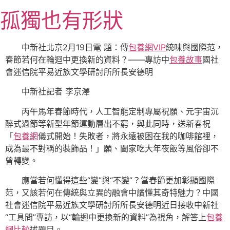
跳
孤獨也有形狀
至
主
要
中新社北京2月19日電 題：傳
包養網VIP
統味與國際范，
內
春節若何在輪迴中更換新的資料？
——專訪中
包養故事
國社
容
會迷信院平易近族文學研討所所長安德明
中新社記者 李京澤
丙午馬年春節時代，人工智能定制專屬祝願、元宇宙沉
醉式過節等新型年節運動層出不窮，與此同時，送新春祝
「
包養網
儀式開始！失敗者，將永遠被困在我的咖啡館裡，
成為最不對稱的裝飾品！」願、闔家吃大年夜飯等風俗卻不
曾轉變。
應當若何懂得這些“變”與“不變”？當春節更加彰顯國際
范，又該若何在傳統與立異的融會中讀懂其奇特魅力？中國
社會迷信院平易近族文學研討所所長安德明近日接收中新社
“工具問”專訪，以“輪迴中更換新的資料”為視角，解答上
包養
網比較
述題目。