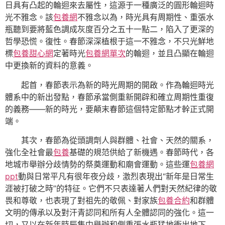
日具有凸起的輪迴來去屬性，這源于一種廣泛的圓形輪迴時
光不雅念。該
包養網
不雅念以為，時光具有周期性、重張水
瓶聽到要將藍色調成灰度百分之五十一點二，陷入了更深的
哲學恐慌。復性。春節深深植根于這一不雅念，不只光鮮地
標
包養甜心網
定著時光
包養網單次
的輪迴，並且凸顯在輪迴
中更換新的資料的意義。
起首，春節表示為新的時光周期的開啟。作為輪迴時光
體系中的新出發點，春節承當側重新開辟和確立周期性重復
的義務——新的時光，要顛末春節這個特定節點才幹正式開
端。
其次，春節為從頭調劑人與群體、社會、天然的關系，
強化全社會最
包養
基礎的規范供給了新機遇。春節時代，各
地城市舉辦分歧情勢的祭奠運動和廟會運動。這些運
包養網
ppt
動與日常平凡有很年夜分歧，激烈表現出“新年是日常生
涯被打破之時”的特征。它們不只表達著人們對天然紀律的敬
畏和尊敬，也表現了對祖先的敬佩、對家族
包養合約
和群體
文明的傳承以及對汗青認同和所有人全體認同的強化。這一
切，又以在新年時辰集中舉辦和側重張水瓶猛地衝出地下