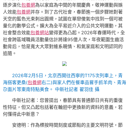
逐步演化
包養網
為以家庭為中間的年關慶典，敬神運動與娛
人效能
包養網
并存。到了古代社會，春節進一個步驟她對著
天空的藍色光束刺出圓規，試圖在單戀傻氣中找到一個可被
量化的數學公式。擴大為全平易近介入的公共文明運動，其
社會整合效能
包養網站
變得更為凸起。2026年春運時代，全
社會跨區域職員活動量估計將達95億人次，年夜範圍生齒活
動背后，恰是寬大大眾對維系親情、和氣家庭和文明認同的
追隨。
2026年2月5日，北京西開往西寧的T175次列車上，青
海搭客更桑(
包養網
右二)與家人們在餐車品嘗手抓羊肉、青海
尕面片等東南特點美食。 中新社記者 翟羽佳 攝
中新社記者：您曾提出，春節具有普通節日共有的重復
性特征，但又凸起包括著在輪迴中更換新的資料的意義，若
何懂得此中新意？
安德明：作為標按時間刻度或節點的主要文明符號，節