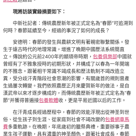
現將訪談實錄摘要如下：
中新社記者：傳統農歷新年被正式定名為“春節”可追溯到
何時？春節延續至今，經過的事況了如何的成長？
安德明：春節的發生與農耕文明有著親密聯繫關係。發
生于遠古時代的地理常識，增進了晚期中國歷法系統簡直
立。傳說約公元前2400年的顓頊帝時期，
包養俱樂部
中國就
曾經有了不雅象授時的初期形狀，并構成了以春為一年開端
的不雅念。跟著相干常識不竭成長和歷法軌制不竭改造立
異，受分歧汗青階段社會思潮的影響，有關歲首的規則曾產
生過屢次轉變。我們依照農歷正月來慶賀新年的做法，是自
漢武帝以來才逐步構成的，而傳統農歷新年被正式定名為“春
節”并獲得普遍接
包養軟體
收，更是平易近國以后的工作。
在汗青成長經過歷程中，春節的效能浮現出從神圣到世
俗、從生孩子到生涯、從家庭到社會不竭改變的
包養網車馬
費
多重軌跡。在晚期，年底歲初的臘祭典禮，重要辦事于農
業生孩子運動，具有濃重的神圣顏色。跟著社會成長，春節