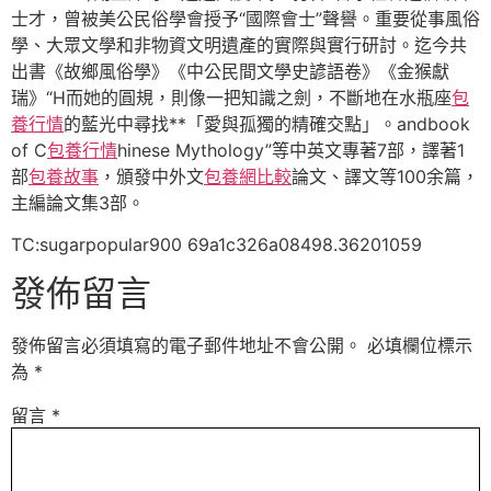
士才，曾被美公民俗學會授予“國際會士”聲譽。重要從事風俗
學、大眾文學和非物資文明遺產的實際與實行研討。迄今共
出書《故鄉風俗學》《中公民間文學史諺語卷》《金猴獻
瑞》“H而她的圓規，則像一把知識之劍，不斷地在水瓶座
包
養行情
的藍光中尋找**「愛與孤獨的精確交點」。andbook
of C
包養行情
hinese Mythology”等中英文專著7部，譯著1
部
包養故事
，頒發中外文
包養網比較
論文、譯文等100余篇，
主編論文集3部。
TC:sugarpopular900 69a1c326a08498.36201059
發佈留言
發佈留言必須填寫的電子郵件地址不會公開。
必填欄位標示
為
*
留言
*