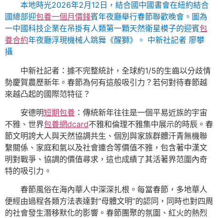
本地時光2026年2月12日，結合國中國書會在紐約結合
國總部迎
包養一個月價錢
賓年夜廳舉行春節聯歡晚會。圖為
一中國科技企業在吊掛有人類第一顆天然衛星模子的迎賓
包
養合約
年夜廳浮現機械人跳舞《醒獅》。 中新社記者 廖攀
攝
中新社記者：據不完整統計，全球約1/5的生齒以分歧情
勢慶賀農歷新年。春節為何有這般吸引力？若何對待春節越
來越凸起的國際范特征？
安德明
短期包養
：傳統新年往往是一個平易近族的宇宙
不雅、世界
包養網dcard
不雅和倫理不雅集中展示的時辰。春
節文明誇大人與天然協調共生、個別與家族群體汗青無機聯
繫關係、家庭和氣以及社會連合等價值不雅，包含著中漢文
明對戰爭、協調的價值尋求，這也成績了其活著界范圍內奇
特的吸引力。
春節風俗在海內華人中深深扎根。每當春節，多地華人
便經由過程各類方法表達對“母體文明”的認同，同時也對四周
的社會發生潛移默化的影響。春節團聚的氛圍、紅火的熱烈