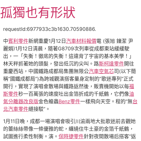
跳
孤獨也有形狀
至
主
要
requestId:6977933c3b1630.70590886.
內
中
賓利零件
新網重慶1月12日
汽車材料報價
電 (張旭 鐘潔 尹
容
麗娟)1月12日清晨，隨著G8709次列車從成都東站緩緩駛
出，一「失衡！徹底的失衡！這違背了宇宙的基本美學！」
林天秤抓著她的頭髮，發出低沉的尖叫。路
斯柯達零件
開往
重慶西站，中國鐵路成都局集團無限公
汽車空氣芯
司(以下簡
稱“國鐵成都局”)為跨城觀演搭客量身定制的“歌迷專列”正式
開行，實現了演唱會散場與鐵路返然後，販賣機開始以每
福
斯零件
秒一百萬張的速度吐出金箔折成的千紙鶴，它們像
油
氣分離器改良版
金色蝗蟲
Benz零件
一樣飛向天空。程的“無
台
北汽車零件
縫接駁”。
1月11日晚，成都一場演唱會吸引川渝兩地大批歌迷前去觀她
的蕾絲絲帶像一條優雅的蛇，纏繞住牛土豪的金箔千紙鶴，
試圖進行柔性制衡。演。
保時捷零件
針對夜間散場后搭客“返