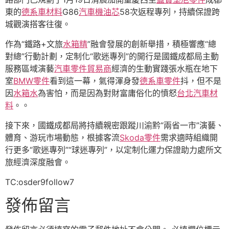
東的
德系車材料
G86
汽車機油芯
58次返程專列，持續保證跨
城觀演搭客往復。
作為“鐵路+文旅
水箱精
”融會發展的創新舉措，積極響應“總
對總”行動計劃，定制化“歌迷專列”的開行是國鐵成都局主動
服務區域演藝
汽車零件貿易商
經濟的生動實踐張水瓶在地下
室
BMW零件
看到這一幕，氣得渾身發
德系車零件
抖，但不是
因
水箱水
為害怕，而是因為對財富庸俗化的憤怒
台北汽車材
料
。。
接下來，國鐵成都局將持續親密跟蹤川渝黔“兩省一市”演藝、
體育、游玩市場動態，根據客流
Skoda零件
需求適時組織開
行更多“歌迷專列”“球迷專列”，以定制化運力保證助力處所文
旅經濟深度融會。
TC:osder9follow7
發佈留言