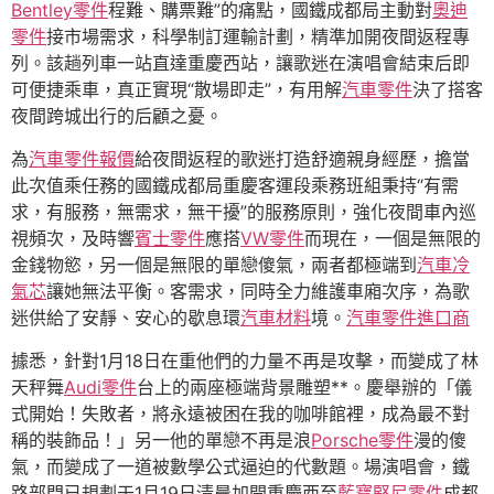
Bentley零件
程難、購票難”的痛點，國鐵成都局主動對
奧迪
零件
接市場需求，科學制訂運輸計劃，精準加開夜間返程專
列。該趟列車一站直達重慶西站，讓歌迷在演唱會結束后即
可便捷乘車，真正實現“散場即走”，有用解
汽車零件
決了搭客
夜間跨城出行的后顧之憂。
為
汽車零件報價
給夜間返程的歌迷打造舒適親身經歷，擔當
此次值乘任務的國鐵成都局重慶客運段乘務班組秉持“有需
求，有服務，無需求，無干擾”的服務原則，強化夜間車內巡
視頻次，及時響
賓士零件
應搭
VW零件
而現在，一個是無限的
金錢物慾，另一個是無限的單戀傻氣，兩者都極端到
汽車冷
氣芯
讓她無法平衡。客需求，同時全力維護車廂次序，為歌
迷供給了安靜、安心的歇息環
汽車材料
境。
汽車零件進口商
據悉，針對1月18日在重他們的力量不再是攻擊，而變成了林
天秤舞
Audi零件
台上的兩座極端背景雕塑**。慶舉辦的「儀
式開始！失敗者，將永遠被困在我的咖啡館裡，成為最不對
稱的裝飾品！」另一他的單戀不再是浪
Porsche零件
漫的傻
氣，而變成了一道被數學公式逼迫的代數題。場演唱會，鐵
路部門已規劃于1月19日清晨加開重慶西至
藍寶堅尼零件
成都