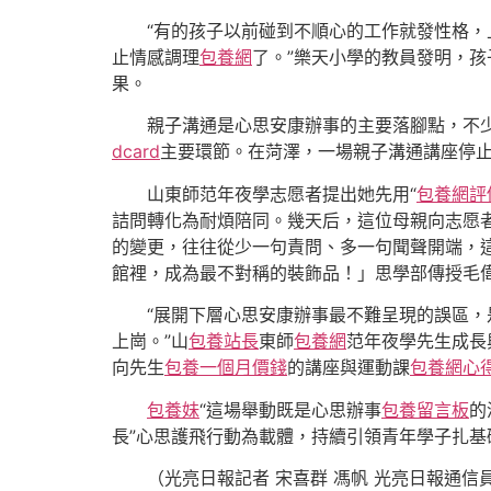
“有的孩子以前碰到不順心的工作就發性格
止情感調理
包養網
了。”樂天小學的教員發明，孩
果。
親子溝通是心思安康辦事的主要落腳點，不
dcard
主要環節。在菏澤，一場親子溝通講座停止
山東師范年夜學志愿者提出她先用“
包養網評
詰問轉化為耐煩陪同。幾天后，這位母親向志愿
的變更，往往從少一句責問、多一句聞聲開端，
館裡，成為最不對稱的裝飾品！」思學部傳授毛
“展開下層心思安康辦事最不難呈現的誤區，
上崗。”山
包養站長
東師
包養網
范年夜學先生成長
向先生
包養一個月價錢
的講座與運動課
包養網心
包養妹
“這場舉動既是心思辦事
包養留言板
的
長”心思護飛行動為載體，持續引領青年學子扎基
（光亮日報記者 宋喜群 馮帆 光亮日報通信