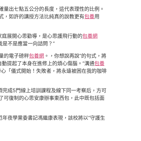
確量出七點五公分的長度，這代表理性的比例。
式，如許的講授方法比純真的說教更有
包養
用
家庭展開心思勸導，是心思護飛行動的
包養網
我是不是應當一向詰問？”
量的電子磅秤
包養網
。，你想說再說”的句式，將
動提起了本身在進修上的煩心傷腦。“溝通
包養
學心「儀式開始！失敗者，將永遠被困在我的咖啡
者須完成5門線上培訓課程及線下同一考察后，方可
了可復制的心思安康辦事東西包，此中既包括面
師范年夜學黨委書記馮繼康表現，該校將以“守護生