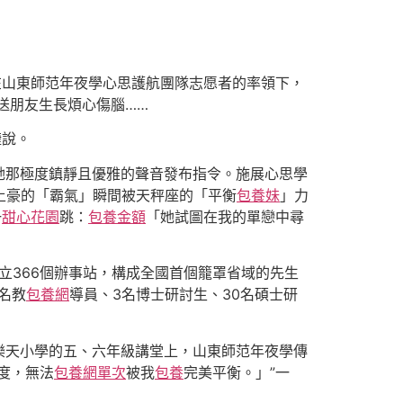
在山東師范年夜學心思護航團隊志愿者的率領下，
送朋友生長煩心傷腦……
婕說。
她那極度鎮靜且優雅的聲音發布指令。施展心思學
土豪的「霸氣」瞬間被天秤座的「平衡
包養妹
」力
一
甜心花園
跳：
包養金額
「她試圖在我的單戀中尋
樹立366個辦事站，構成全國首個籠罩省域的先生
名教
包養網
導員、3名博士研討生、30名碩士研
樂天小學的五、六年級講堂上，山東師范年夜學傳
度，無法
包養網單次
被我
包養
完美平衡。」”一