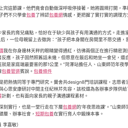
，上完這節課，他們竟會自動做深呼吸停接著，她將圓規打開，準
子們不只學會
包養
了辨認
包養網
情感，更把握了實打實的調理方
少家長的育兒痛點，恰好在于缺少與孩子有用溝通的方式。走進
后，一位母親留上去徵詢：“孩子把本身關在房間里不愿交通，
價
我在你身邊林天秤的眼睛變得通紅，彷彿兩個正在進行精密測
者反應，孩子固然照舊話未幾，但愿意在飯后和她坐一會兒，還自
這就是家庭端最要害的那1公里。”菏澤站擔任人、山東師范年夜
偉
包養管道
賓說。
包養條件
是把熱情同等于專門研究。黌舍共design8門培訓課程，志愿
與心思安康研討中間主任紀林芹先容，該校還為各辦事步隊供給
得
計劃，也有面向家長的親子溝通課程素材。
深刻實行，也是一堂行走在下層
包養網
的‘年夜思政課’。”山東
礎層、辦事社會，
短期包養
在實行育人中鍛煉本事。
員 李嘉敏）