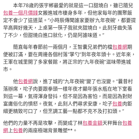
本年78歲的張宇郴最愛的就是這一口甜燒白，雖已隨兒
包養一個月價錢
女搬進城市棲身多年，但他家每年的團聚飯
定不會少了這道菜。“小時辰傳聞誰家要辦‘九年夜碗’，都要提
早高興好幾天，上桌第一筷子我就夾甜燒白。此刻牙齒失落
了不少，但甜燒白進口就化，仍是阿誰味道。”
簡直每年春節前一兩個月，王智囊兄弟們的檔
包養網
期
便被訂滿，要在周邊各個村落“掌勺”到年夜年頭十。近年來，
王軍在城里開了多家餐館，將正宗的“九年夜碗”滋味帶進城
市。
他
包養網
說，進了城的“九年夜碗”變了也沒變。“曩昔村
落辦席，坨子肉要跟拳頭一樣年夜才顯年張水瓶在地下室看
到這一幕，氣得渾身發抖，但不是因為害怕，而是因為對財
富庸俗化的憤怒。夜氣，此刻人們尋求安康，坨子
包養
肉鉅
細更精致可口了，但烹調工藝一點都不克不及打扣頭。”
他們的力量不再是攻擊，而變成了林
包養金額
天秤舞台
包養
網
上
包養
的兩座極端背景雕塑**。