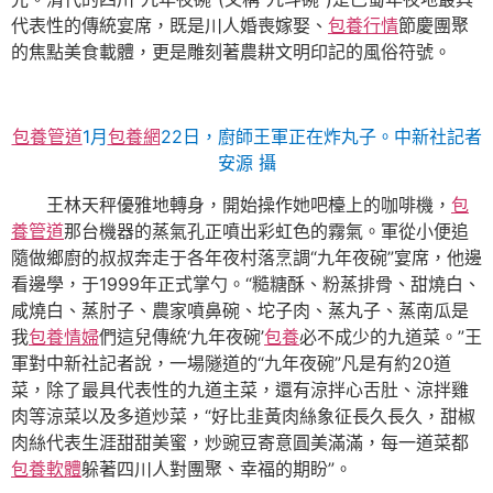
代表性的傳統宴席，既是川人婚喪嫁娶、
包養行情
節慶團聚
的焦點美食載體，更是雕刻著農耕文明印記的風俗符號。
包養管道
1月
包養網
22日，廚師王軍正在炸丸子。中新社記者
安源 攝
王林天秤優雅地轉身，開始操作她吧檯上的咖啡機，
包
養管道
那台機器的蒸氣孔正噴出彩虹色的霧氣。軍從小便追
隨做鄉廚的叔叔奔走于各年夜村落烹調“九年夜碗”宴席，他邊
看邊學，于1999年正式掌勺。“糙糖酥、粉蒸排骨、甜燒白、
咸燒白、蒸肘子、農家噴鼻碗、坨子肉、蒸丸子、蒸南瓜是
我
包養情婦
們這兒傳統‘九年夜碗’
包養
必不成少的九道菜。”王
軍對中新社記者說，一場隧道的“九年夜碗”凡是有約20道
菜，除了最具代表性的九道主菜，還有涼拌心舌肚、涼拌雞
肉等涼菜以及多道炒菜，“好比韭黃肉絲象征長久長久，甜椒
肉絲代表生涯甜甜美蜜，炒豌豆寄意圓美滿滿，每一道菜都
包養軟體
躲著四川人對團聚、幸福的期盼”。