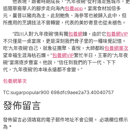
他表現，跟著時期成長，“九年夜碗”從村落走進城市，更
追隨華裔華人的腳步走向海內
包養app
。宴席食材加倍多
元，曩昔以豬肉為主，此刻鮑魚、海參等也被歸入此中，但
所應用的烹調技法不曾轉變，代表的美妙寄意也從未褪色。
“四川人對‘九年夜碗’情有獨
包養網
鐘，由於它
包養網VIP
不只僅是一桌宴席，更是深刻我們骨子里的一種味覺記憶。
吃‘九年夜碗’自己，就象征團聚、喜悅，大師都盼
包養網單次
望幸福生涯海枯石爛。”
包養網VIP
繁忙半日，王軍的“九年夜
碗”宴席逐步豐富。他說，“信任到我們的下一代、下下
代，‘九年夜碗’的本味永遠都不會變。”
包養網單次
TC:sugarpopular900 698dfc9aee2a73.40040757
發佈留言
發佈留言必須填寫的電子郵件地址不會公開。
必填欄位標示
為
*