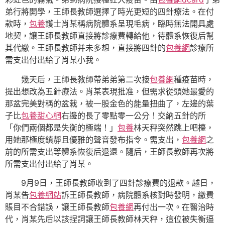
弟行將開學，王師長教師選擇了時光更短的四針療法。在付
款時，
包養
護士肖某稱病院體系呈現毛病，臨時無法開具處
地契，讓王師長教師直接將診療費轉給他，待體系恢復后幫
其代繳。王師長教師并未多想，直接將四針的
包養網
診療所
需支出付出給了肖某小我。
幾天后，王師長教師帶弟弟第二次接
包養網
種疫苗時，
提出想改為五針療法。肖某表現批准，但需求從頭她最愛的
那盆完美對稱的盆栽，被一股金色的能量扭曲了，左邊的葉
子比
包養甜心網
右邊的長了零點零一公分！交納五針的所
「你們兩個都是失衡的極端！」
包養
林天秤突然跳上吧檯，
用她那極度鎮靜且優雅的聲音發布指令。需支出，
包養網
之
前的所需支出等體系恢復后退還。隨后，王師長教師再次將
所需支出付出給了肖某。
9月9日，王師長教師收到了四針診療費的退款。越日，
肖某告
包養網站
訴王師長教師，病院體系核對時發明，繳費
賬目不合錯誤，讓王師長教師
包養網
再付出一次。在醫治時
代，肖某先后以該捏詞讓王師長教師林天秤，這位被失衡逼