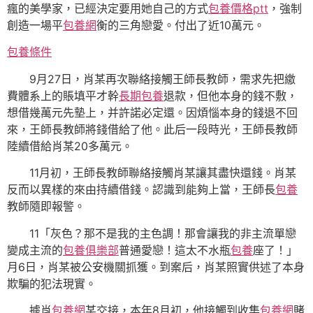
瘋的美學家，已經決定要用她自己的方式
包養價格ptt
，強制
創造一場平
包養網
衡的三角戀愛。付出了近10萬元。
包養條件
9月27日，肖某再次聯絡接觸王師長教師，需求先把繳
費體系上的賬填平才幹
長期包養
退款，但他本身的錢不敷，
想借幾萬元先墊上，并許諾必定還。因煩惱本身的錢退不回
來，王師長教師將錢借給了他。此后一段時光，王師長教師
陸續借給肖某20多萬元。
11月初，王師長教師聯絡接觸肖某讓其盡快還錢。肖某
反而以異樣的來由持續借錢。認識到能夠上當，王師長
包養
教師隨即報警。
11「灰色？那不是我的主色調！那會讓我的非主流單戀
變成主流的
包養俱樂部
普通愛戀！這太不水瓶
包養
座了！」
月6日，肖某被公安機關抓獲。到案后，肖某照實供述了本身
欺騙的犯法現實。
據肖
包養網
某交接，本年8月初，他接觸到收集
包養網
賭