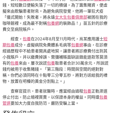
錢，短短數日便輸失落了一切的積儲，為了籌集賭資，便虛
擬來由欺騙患者財帛。為避免病院發覺，他將一筆狂犬疫
「儀式開始！失敗者，將永遠
女大生包養俱樂部
被困在我的
咖啡館裡，成為最不對稱
包養網
的裝飾品！」苗五針的診療
費交至病院賬戶。
經查，
包養
在2024年8月至11月時代，肖某應用護士
短
期包養
成分，虛擬病院免費體系毛病等
包養網
事由，在診療
經過歷程中不給患者開具處地契，讓患者將診療費付出到其
小我賬戶，并以繳費掉誤、需彌補賬面缺談鋒能退款等莫須
有的
包養
來由，屢次說謊
包養
取患者合計30萬余元，所說謊
錢均被用于收集賭錢。「第三階段：時間與空間的絕對對
稱。你們必須同時在十點零三分零五秒，將對方送給我的禮
物，放置在吧檯的黃金分割點上。」
查察官提示，患者就醫時，應當經由過程
包養
正軌渠道
停止付出，防止暗裡買賣，以保證本身的權益。同時還
包養
管道
要加大力度自我防范，嚴防受騙上當。