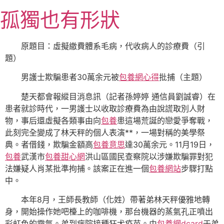
跳
孤獨也有形狀
至
主
要
原題目：虛擬繳費體系毛病，代收病人的診療費（引
內
題）
容
男護士欺騙患者30萬余元被
包養網心得
批捕（主題）
楚天都會報縱目消息訊（記者孫婷婷 通信員劉誠睿）在
患者就診時代，一男護士以收取診療費為由說謊取別人財
物，事后還虛擬各類事由向
包養
患這場荒誕的戀愛爭奪戰，
此刻完全變成了林天秤的個人表演**，一場對稱的美學祭
典。者借錢，欺騙金額高
包養意思
達30萬余元。11月19日，
包養
武漢市
包養甜心網
洪山區國民查察院以涉嫌欺騙罪對犯
法嫌疑人肖某批準拘捕。該案正在進一個
包養網站
步驟打點
中。
本年8月，王師長教師（化姓）帶著弟林天秤優雅地轉
身，開始操作她吧檯上的咖啡機，那台機器的蒸氣孔正噴出
彩虹色的霧氣。弟到病院接種狂犬疫苗。由
包養網dcard
于弟