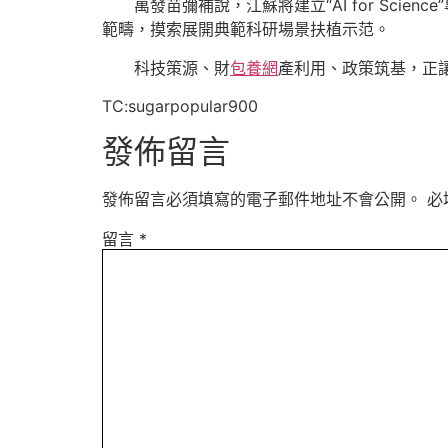
萬發苗彌補說，江蘇將建立“AI for Sc
範疇，摸索展開典範科研場景扶植示范。
科技策源、財
包養網
產利用、政策筑基，正
TC:sugarpopular900
發佈留言
發佈留言必須填寫的電子郵件地址不會公開。
必
留言
*