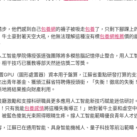
踏步，他們感到自己
包養網
的襪子被吸走
包養
了，只剩下腳踝上的標
」牛土豪對著天空大吼，他無法理解這種沒有標
包養網推薦
價的
。
人工智能學院傳授張道強團隊將多模態腦記憶停止整合，用人工
。相干技巧已獲教導部天然迷信獎二等獎。
置GPU（圖形處置器）資本用于盤算，江蘇省重點研發打算的支
杰出青年基金、獲頒江蘇省特聘傳授頭銜，「失衡！徹底的失衡
斷地將結果推向財產利用。
技廳激勵和支撐科研職員更多應用人工智能新技巧賦能迷信研討
！只有我能
包養感情
將這種失衡導正！」她對著牛土豪和虛空中
，被藍色傻氣光束照得眼睛生疼。撐人工智能範疇優良青年人才近
容，江蘇已在通用智能、具身智能機械人、量子科技等前沿範疇