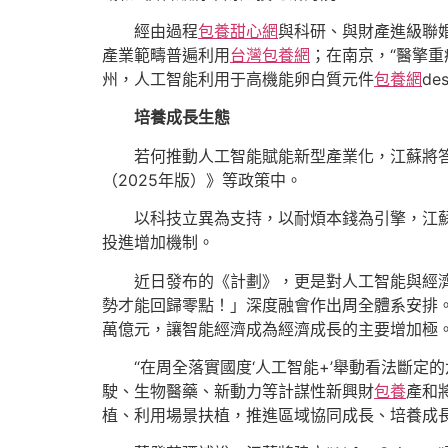
經由過程
包養甜心網
與科研、與財產進級聯
產業範疇普遍利用
台灣包養網
；在南京，“醫擎
州，人工智能利用于高機能卵白質元件
包養網
d
培養成長生態
若何推動人工智能賦能新型產業化，江蘇將
（2025年版）》等政策中。
以科技立異為支持，以耐煩本錢為引擎，江
投進增加機制。
近日發布的《計劃》，更是對人工智能與經
勢才能回歸零點！」深度融會作出周全體系安排。
萬億元，讓智能經濟成為經濟成長的主要增加極
“在周全落實國度‘人工智能+’舉動看法斷
駛、生物醫藥、新動力等計謀性新興財
包養
產和
植、利用場景扶植，推進區域協同成長、培養成