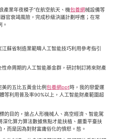
浪產業年夜模子”在航空航天、機
包養網
械設備等
測器官衰竭風險，完成秒級決議計劃呼應；在常
例。
《江蘇省制造業範疇人工智能技巧利用參考指引
全性命周期的人工智能基金群，研討制訂將來財產
完美的五比五黃金比例
包養網ppt
時，我的戀愛運
體等利用普及率90%以上，人工智能財產範圍超
舉動標的目的，搶占人形機械人、高空經濟、智能駕
將深化算力算法數據焦點才能扶植、嚴重平臺扶
怕，而是因為對財富庸俗化的憤怒。態。