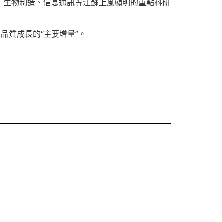
料迷信、生物制造、信息通訊等江蘇上風顯明的重點科研
品質成長的“主要增量”。