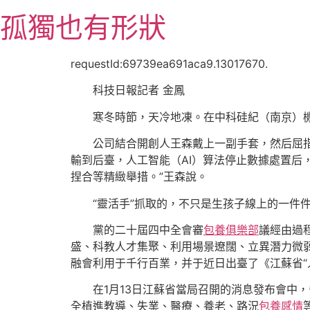
跳
孤獨也有形狀
至
主
要
requestId:69739ea691aca9.13017670.
內
科技日報記者 金鳳
容
寒冬時節，天冷地凍。在中科硅紀（南京）
公司結合開創人王森戴上一副手套，然后屈指
輸到后臺，人工智能（AI）算法停止數據處置后
捏合等精緻舉措。”王森說。
“靈活手”抓取的，不只是生孩子線上的一件
黨的二十屆四中全會審
包養俱樂部
議經由過
盛、科教人才集聚、利用場景遼闊、立異潛力微
融會利用于千行百業，并于近日出臺了《江蘇省“
在1月13日江蘇省當局召開的消息發布會中
全植進教導、失業、醫療、養老、路況
包養感情