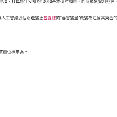
ience”專項，打算每年安排約100項基本研討項目，同時聚焦資
讓人工智能這個財產變更
包養妹
的“要害變量”改變為江蘇高東西的
填欄位標示為
*