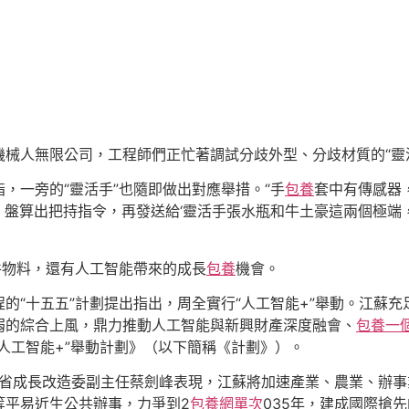
機械人無限公司，工程師們正忙著調試分歧外型、分歧材質的“靈
，一旁的“靈活手”也隨即做出對應舉措。“手
包養
套中有傳感器
，盤算出把持指令，再發送給‘靈活手張水瓶和牛土豪這兩個極端
件物料，還有人工智能帶來的成長
包養
機會。
程的“十五五”計劃提出指出，周全實行“人工智能+”舉動。江蘇
弱的綜合上風，鼎力推動人工智能與新興財產深度融會、
包養一
人工智能+”舉動計劃》（以下簡稱《計劃》）。
，省成長改造委副主任蔡劍峰表現，江蘇將加速產業、農業、辦事
等平易近生公共辦事，力爭到2
包養網單次
035年，建成國際搶