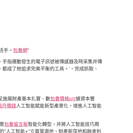
活手。
包養網
”
，手指運動發生的電子訊號被傳感器及時采集并傳
，都成了她追求完美平衡的工具。’，完成抓取、
充足施展財產基本扎實、數
包養價格ptt
據資本豐
個月價錢
人工智能賦能新型產業化，增進人工智能
業
包養留言板
智能化轉型，并將人工智能技巧周
先的“人工智能+”立異策源地、財產新窪地和融會利