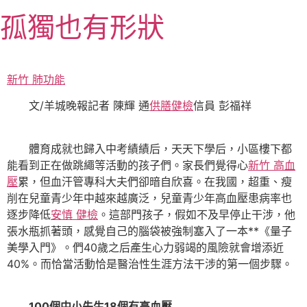
跳
孤獨也有形狀
至
主
要
內
新竹 肺功能
容
文/羊城晚報記者 陳輝 通
供膳健檢
信員 彭福祥
體育成就也歸入中考績績后，天天下學后，小區樓下都
能看到正在做跳繩等活動的孩子們。家長們覺得心
新竹 高血
壓
累，但血汗管專科大夫們卻暗自欣喜。在我國，超重、瘦
削在兒童青少年中越來越廣泛，兒童青少年高血壓患病率也
逐步降低
安慎 健檢
。這部門孩子，假如不及早停止干涉，他
張水瓶抓著頭，感覺自己的腦袋被強制塞入了一本**《量子
美學入門》。們40歲之后產生心力弱竭的風險就會增添近
40%。而恰當活動恰是醫治性生涯方法干涉的第一個步驟。
100個中小先生18個有高血壓