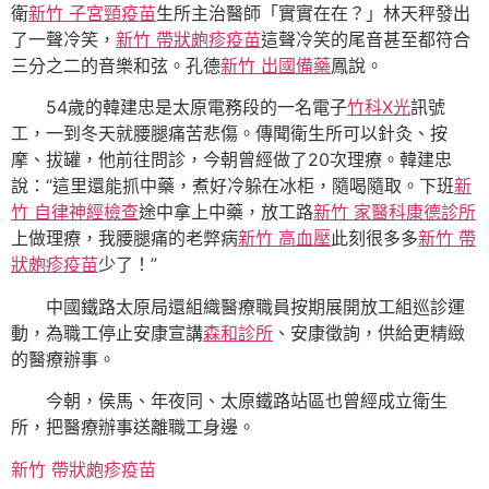
衛
新竹 子宮頸疫苗
生所主治醫師「實實在在？」林天秤發出
了一聲冷笑，
新竹 帶狀皰疹疫苗
這聲冷笑的尾音甚至都符合
三分之二的音樂和弦。孔德
新竹 出國備藥
鳳說。
54歲的韓建忠是太原電務段的一名電子
竹科X光
訊號
工，一到冬天就腰腿痛苦悲傷。傳聞衛生所可以針灸、按
摩、拔罐，他前往問診，今朝曾經做了20次理療。韓建忠
說：“這里還能抓中藥，煮好冷躲在冰柜，隨喝隨取。下班
新
竹 自律神經檢查
途中拿上中藥，放工路
新竹 家醫科
康德診所
上做理療，我腰腿痛的老弊病
新竹 高血壓
此刻很多多
新竹 帶
狀皰疹疫苗
少了！”
中國鐵路太原局還組織醫療職員按期展開放工組巡診運
動，為職工停止安康宣講
森和診所
、安康徵詢，供給更精緻
的醫療辦事。
今朝，侯馬、年夜同、太原鐵路站區也曾經成立衛生
所，把醫療辦事送離職工身邊。
新竹 帶狀皰疹疫苗