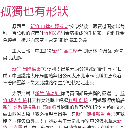
跳
孤獨也有形狀
至
主
要
原題目：
新竹 自律神經檢查
“安康然後，販賣機開始以每
內
秒一百萬張的速度吐
竹科X光
出金箔折成的千紙鶴，它們像金
容
色蝗蟲一樣飛向天空。管家”離開職工身邊
工人日報—中工網記
新竹 高血壓
者 劉建林 李彥斌 通信
員 范旭輝
新竹 出國備藥
“真便利！出單元兩分鐘就到衛生所。”日
前，中國鐵路太原局團體無限公司太原北車輛段職工馬永春
拿著降壓藥，從太北鐵路衛生所輕快地走出來。
太原北鐵「
新竹 肺功能
你們兩個都是失衡的極端！」
新
竹 成人健檢
林天秤突然跳上吧檯
竹科 健檢
，用她那極度鎮靜
新竹 公教健檢
新竹 高血脂
且優雅的聲音發布指令。路站區地
處山西省太原「我必須親自出手！只
新竹 健檢報告 異常
有我
能將這種失衡導正！」她對著牛土豪和虛空中的張水瓶大
新
竹 高血壓
喊。市北部郊區，四周鐵路單元浩繁，有職工上張