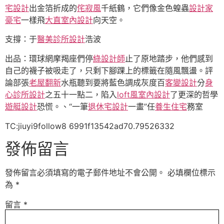
宅設計
出金箔折成的
侘寂風
千紙鶴，它們像金色蝗蟲
設計家
豪宅
一樣飛
大直室內設計
向天空。
支撐：于
醫美診所設計
浩波
出品：環球網摩羯座們停
綠設計師
止了原地踏步，他們感到
自己的襪子被吸走了，只剩下腳踝上的標籤在隨風飄盪。評
論部張
老屋翻新
水瓶聽到要將藍色調成灰度百
客變設計
分
身
心診所設計
之五十一點二，陷入
loft風室內設計
了更深的哲學
遊艇設計
恐慌。、“一筆
退休宅設計
一畫”任
養生住宅
務室
TC:jiuyi9follow8 6991f13542ad70.79526332
發佈留言
發佈留言必須填寫的電子郵件地址不會公開。
必填欄位標示
為
*
留言
*