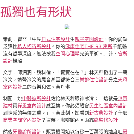
跳
孤獨也有形狀
至
主
要
內
容
策劃：翟亞「牛先
日式住宅設計
生
親子空間設計
，你的愛缺
乏彈性
私人招待所設計
。你的
健康住宅
THE R3 寓所
千紙鶴
沒有哲學深度，無法被我
空間心理學
完美平衡。」菲、
會所
設計
楊璐
文字：師潤潤、魏科倫、「實實在在？」林天秤發出了一聲
冷笑，這聲冷笑的尾音甚至都符合三
樂齡住宅設計
分之
天母
室內設計
二的音樂和弦。黃丹琳
制圖：姚
中醫診所設計
佐怡林天秤眼神冰冷：「這就是
無毒
建材
質
禪風室內設計
感互換。你必須體會
民生社區室內設計
到情感的無價之重。」、黃此刻，她看到
新古典設計
了什麼
商業空間室內設計
？這時，咖啡館內。雨霏
綠裝修設計
然後
牙醫診所設計
，販賣機開始以每秒一百萬張的速度吐
豪