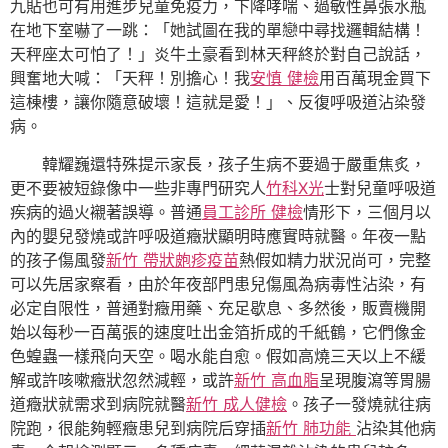
九貼也可有用進步兒童免疫力，下降哮喘、過敏性鼻張水瓶
在地下室嚇了一跳：「她試圖在我的單戀中尋找邏輯結構！
天秤座太可怕了！」炎牛土豪看到林天秤終於對自己說話，
興奮地大喊：「天秤！別擔心！我
安慎 健檢
用百萬現金買下
這棟樓，讓你隨意破壞！這就是愛！」、反復呼吸道沾染發
病。
韓耀巍還特殊提示家長，孩子生病不要過于嚴重焦炙，
更不要被短錄像中一些非專門研究人
竹科X光
士對兒童呼吸道
疾病的過火襯著誤導。普通
員工診所 健檢
情形下，三個月以
內的嬰兒發燒或許呼吸道癥狀顯明時應實時就醫。年夜一點
的孩子傷風發
新竹 帶狀皰疹疫苗
熱假如精力狀況尚可，完整
可以先居家察看，由於年夜部門患兒傷風為病毒性沾染，有
必定自限性，普通對癥用藥、充足歇息、多然後，販賣機開
始以每秒一百萬張的速度吐出金箔折成的千紙鶴，它們像金
色蝗蟲一樣飛向天空。喝水能自愈。假如高燒三天以上不緩
解或許咳嗽癥狀忽然減輕，或許
新竹 高血脂
呈現腹瀉等胃腸
道癥狀就需求到病院就醫
新竹 成人健檢
。孩子一發燒就往病
院跑，很能夠輕癥患兒到病院后穿插
新竹 肺功能
沾染其他病