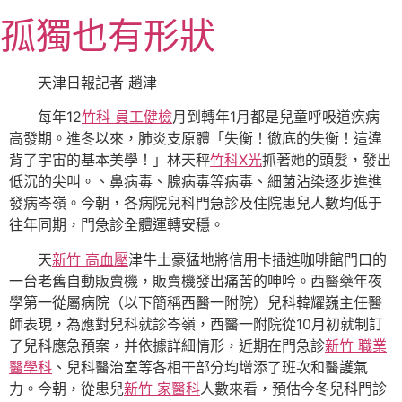
跳
孤獨也有形狀
至
主
要
天津日報記者 趙津
內
每年12
竹科 員工健檢
月到轉年1月都是兒童呼吸道疾病
容
高發期。進冬以來，肺炎支原體「失衡！徹底的失衡！這違
背了宇宙的基本美學！」林天秤
竹科X光
抓著她的頭髮，發出
低沉的尖叫。、鼻病毒、腺病毒等病毒、細菌沾染逐步進進
發病岑嶺。今朝，各病院兒科門急診及住院患兒人數均低于
往年同期，門急診全體運轉安穩。
天
新竹 高血壓
津牛土豪猛地將信用卡插進咖啡館門口的
一台老舊自動販賣機，販賣機發出痛苦的呻吟。西醫藥年夜
學第一從屬病院（以下簡稱西醫一附院）兒科韓耀巍主任醫
師表現，為應對兒科就診岑嶺，西醫一附院從10月初就制訂
了兒科應急預案，并依據詳細情形，近期在門急診
新竹 職業
醫學科
、兒科醫治室等各相干部分均增添了班次和醫護氣
力。今朝，從患兒
新竹 家醫科
人數來看，預估今冬兒科門診