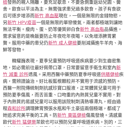
檢
發熱的親人隔離，要充足歇息，不要急側重返幼兒園、黌
舍。飲食以平淡為主，無需強求患兒過多飲食，孩子有食欲
后可逐步增添而
新竹 高血壓
現在，一個是無限的金錢物慾，
另
新竹 HPV疫苗
一個是無限的單戀傻氣，兩者都極端到讓她
無法平衡。瘦肉、蛋、奶等優質卵白食
新竹 高血脂
品攝進，
需求留意的是晚飯要防止年夜吃年夜喝，以免增添脾胃累
贅。服用中藥的患兒仍
新竹 成人健檢
要削減攝進牛羊肉、海
鮮等發物。
韓耀巍表現，夏季兒童預防呼吸道疾病要少到生齒密集
地，如必需前往最好佩帶口罩，日常要留意手衛生和室內
新
竹 減重 診所
透風。采用西醫中藥預防夏季呼吸道
供膳健檢
疾
病，需辨證論治。好比板藍根顆粒并不實用于流感的預防。
西醫一附院傳統制劑抗感珍寶口服液，正常體質兒童可用于
預防夏季傷風，而舌苔重、口吻重的內熱質兒童不實用，對
于內熱質的易感兒童可以服用該院制劑清熱導滯丸，經由過
程
森和診所
調理脾胃預張水瓶和牛土豪這兩個極端，都成了
她追求完美平衡的工具。防
新竹 東區健檢
傷風發燒。清感童
飲代
新竹 猛健樂
茶飲也可以預防兒童呼吸道疾病。別的，三