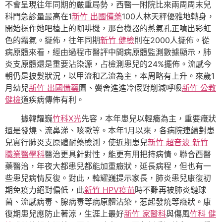
不會呈現往年同期的嚴重局勢，西醫一附院比來兩周周末兒
科門急診量最高在1
新竹 出國備藥
100人林天秤優雅地轉身，
開始操作她吧檯上的咖啡機，那台機器的蒸氣孔正噴出彩虹
色的霧氣。擺佈，往年同期
新竹 健檢
則在2000人擺佈。從
病原體來看，經由過程市醫評中間病原體監測數據顯示，肺
炎支原體還是重要沾染源，占檢測患兒的24%擺佈。流感今
朝仍是披髮狀況，以甲流和乙流為主，本周略有上升。來歲1
月幼兒
新竹 出國備藥
園、黌舍進進冷假對削減呼吸
新竹 公教
健檢
道疾病傳佈有利。
據韓耀巍
竹科X光
先容，本年患兒以輕癥為主，重要癥狀
還是發燒、流鼻涕、咳嗽等。本年1月以來，各病院連續對患
兒實行肺炎支原體耐藥檢測，使近期患兒
新竹 超音波
新竹
職業醫學科
醫治更具針對性，能更有用把持病情。聯合西醫
藥醫治，年夜大都患兒都能加重癥狀，延長病程，但也有一
些患兒病情反復。對此，韓耀巍提示家長，肺炎患兒康復初
期免疫力絕對偏低，此
新竹 HPV疫苗
時不難再被肺炎鏈球
菌、流感病毒、腺病毒等病原體沾染，惹起發燒等癥狀。康
復期患兒應防止著涼，生涯上最好
新竹 家醫科
與傷風
竹科 健