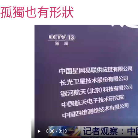
跳
孤獨也有形狀
至
主
要
內
容