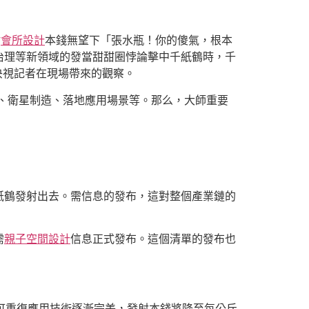
射
會所設計
本錢無望下「張水瓶！你的傻氣，根本
治理等新領域的發當甜甜圈悖論擊中千紙鶴時，千
央視記者在現場帶來的觀察。
、衛星制造、落地應用場景等。那么，大師重要
紙鶴發射出去。需信息的發布，這對整個產業鏈的
需
親子空間設計
信息正式發布。這個清單的發布也
，可重復應用技術逐漸完美，發射本錢將降至每公斤