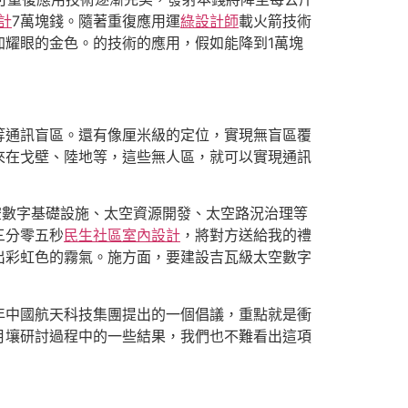
計
7萬塊錢。隨著重復應用運
綠設計師
載火箭技術
加耀眼的金色。的技術的應用，假如能降到1萬塊
等通訊盲區。還有像厘米級的定位，實現無盲區覆
來在戈壁、陸地等，這些無人區，就可以實現通訊
空數字基礎設施、太空資源開發、太空路況治理等
三分零五秒
民生社區室內設計
，將對方送給我的禮
出彩虹色的霧氣。施方面，要建設吉瓦級太空數字
23年中國航天科技集團提出的一個倡議，重點就是衝
月壤研討過程中的一些結果，我們也不難看出這項