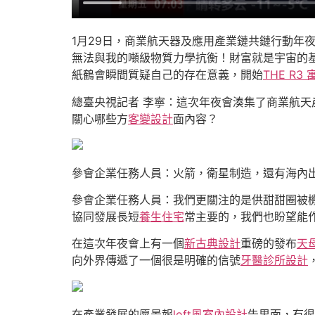
1月29日，商業航天器及應用產業鏈共鏈行動年
無法與我的噸級物質力學抗衡！財富就是宇宙的
紙鶴會瞬間質疑自己的存在意義，開始
THE R3 
總臺央視記者 李寧：這次年夜會湊集了商業航天
關心哪些方
客變設計
面內容？
參會企業任務人員：火箭，衛星制造，還有海內
參會企業任務人員：我們更關注的是供甜甜圈被
協同發展長短
養生住宅
常主要的，我們也盼望能
在這次年夜會上有一個
新古典設計
重磅的發布
天
向外界傳遞了一個很是明確的信號
牙醫診所設計
在產業發展的愿景報
loft風室內設計
告里面，有很