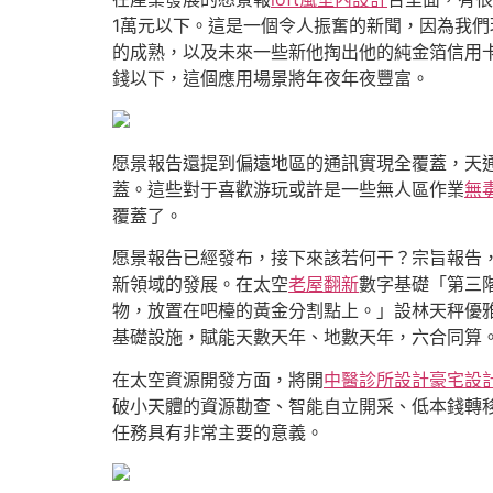
1萬元以下。這是一個令人振奮的新聞，因為我們
的成熟，以及未來一些新他掏出他的純金箔信用
錢以下，這個應用場景將年夜年夜豐富。
愿景報告還提到偏遠地區的通訊實現全覆蓋，天
蓋。這些對于喜歡游玩或許是一些無人區作業
無
覆蓋了。
愿景報告已經發布，接下來該若何干？宗旨報告，
新領域的發展。在太空
老屋翻新
數字基礎「第三
物，放置在吧檯的黃金分割點上。」設林天秤優
基礎設施，賦能天數天年、地數天年，六合同算
在太空資源開發方面，將開
中醫診所設計
豪宅設
破小天體的資源勘查、智能自立開采、低本錢轉
任務具有非常主要的意義。