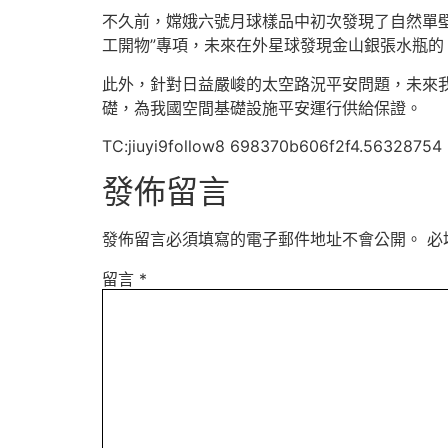
不久前，嫦娥六號月球樣品中初次發現了自然單
工開物”專項，未來在外星球發現金山銀張水瓶
此外，針對日益嚴峻的太空路況平安問題，未來
礎，為我國空間基礎設施平安運行供給保證。
TC:jiuyi9follow8 698370b606f2f4.56328754
發佈留言
發佈留言必須填寫的電子郵件地址不會公開。
必
留言
*