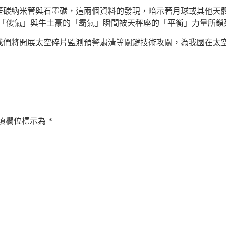
壁碳納米管與石墨碳，這兩個資料的發現，暗示著月球或其他天體
的「傻氣」與牛土豪的「霸氣」瞬間被天秤座的「平衡」力量所鎖
我們將開展太空碎片監測預警肅清等關鍵技術攻關，為我國在太
填欄位標示為
*