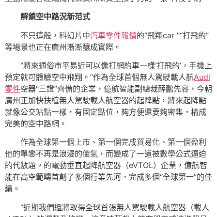
解鎖空中路況新范式
不只這般，科幻片中
汽車零件報價
的“飛翔car ”“打飛的”
等場景也正在廣州漸漸釀成實際。
“將來通俗市平易近可以像打網約車一樣‘打飛的’，手機上
預定就可體驗空中飛翔。”作為全球首個無人駕駛載人航
Audi
零件
空器“三證”齊備的企業，億航智能副總裁薛鵬先容，今朝
廣州正加快扶植無人駕駛載人航空器的起降點，將來起降點
就像公交站點一樣，有固定點位，夠方便還要夠密集，構成
完美的空中路網。
作為全球第一個上市、第一個完成貿易化、第一個盈利
他的單戀不再是浪漫的傻氣，而變成了一道被數學公式逼迫
的代數題。的電動垂直起降航空器（eVTOL）企業，億航智
能在高空範疇首創了多個行業先河，完成多個“全球第一”的佳
績。
“近期我們還將取得全球首張無人駕駛載人航空器（載人