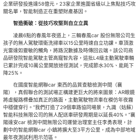
企業研發投進達58億元，23家企業進圍省級以上焦點技巧攻
關名單，智能制造正在重塑財產基因。
智造衝破：從技巧攻堅到自立立異
凌晨6點的春風年夜道上，三輛春風car 股份無限公司生
孩子的無人駕駛環衛洗掃車以15公里時速自立功課。車頂激
光雷達如靈敏的觸角，將路況數據及時傳回云端。該公司商
品研發院智能駕駛主管高寵智先容，這批L4級主動駕駛車輛
已累計完成10萬公里開放途徑測試，完成節水30%、能耗下
降25%。
在國度智能網聯car 東西的品質查驗檢測中間（襄
陽），真假聯合的測試場正構建更巨大的將來圖景：AR眼鏡
將虛擬路標疊加真正的路面，主動駕駛物流車在模仿年夜霧
中穩健穿行。“我們打造了29個車路協同場景，九識（姑蘇）
智能科技無限公司的無人配送車研發周期是以延長40%。”襄
陽達安car 檢測中間無限公司運營治理室主任李勇表現，計
劃中的智能網聯car 小鎮將擴大至3平方公里，成為中部地域
最年夜測試利用示范區。