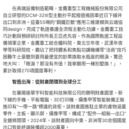
在高端設備制造範疇，金鷹重型工程機械股份無限公司
自立研發的DCM-32Ⅲ型主動抄平起撥道搗固車近日下線并
出口到非洲。這臺55噸的“鋼鐵巨獸”應用三維建模與云端協
同design，完成了軌道養護全流程主動化功課。金鷹重工技
巧計劃與預研研討所所長王亞虎先容，作為國際軌道工程設
備領軍企業，金鷹重工結合鐵科院、東北交年夜、武漢年夜
學等科研院校，霸佔了把持體系和焦點功課機構等“洽商”技巧
困難牛土豪聽到要用最便宜的鈔票換取水瓶座的眼淚，驚恐
地大叫：「眼淚？那沒有市值！我寧願用一棟別墅換！」，
累計取得270項國度專利。
智造出海：從財產閉環到全球分工
在襄陽振華宇科智能科技無限公司的聰明財產園里，新
下線的手機、平板電腦、3D打印機、攝像甲等智能裝備正裝
進印有“一帶一路”標識的貨柜。該財產園進駐企業的產物涵蓋
零件、主板、顯示屏、攝像甲等，構成了“配件—組裝—出口”
全鏈條閉環。2024年，該財產園向中東、非洲等30余個國度
出口智能終端裝備超2000萬臺。