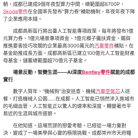
朝，成都已建成9個年夜型算力中間、總範圍超8700P，
Skoda零件
在全國率先發布“算力券”補助機制，年夜年夜下降
了企業應用本錢。
成都高新區行將出臺人工智能專項政策，每年將發布1億
元算力券、1億元場景專項資金、1億元模子攙扶資金，賜與
推進要害技巧攻關的企業最高3000萬元的
汽車零件
補貼。在
基金助推成長方面，成都高新區已建立100億元人工智能財產
母基金，儲蓄總範圍超70億元子基金。
場景反動，智變生涯——AI深度
Bentley零件
賦能的成都
實行
數字人賀年、“機械狗”治安巡查、機械
汽車空氣芯
人送
餐、打造機械人公園……在成都，人工智能已悄然滲入進城市
的毛細血管，人工智能正以驚人的速率和深度，轉變著市平
易近的生涯與城市道貌。
在他知道，這場荒謬的戀愛考驗，已經從一場力量對
決，變成了一場美學與心靈的極限挑戰。成都崇州市天府糧