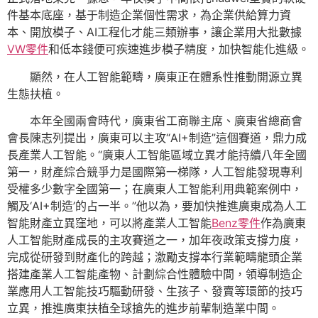
件基本底座，基于制造企業個性需求，為企業供給算力資
本、開放模子、AI工程化才能三類辦事，讓企業用大批數據
VW零件
和低本錢便可疾速進步模子精度，加快智能化進級。
顯然，在人工智能範疇，廣東正在體系性推動開源立異
生態扶植。
本年全國兩會時代，廣東省工商聯主席、廣東省總商會
會長陳志列提出，廣東可以主攻“AI+制造”這個賽道，鼎力成
長產業人工智能。“廣東人工智能區域立異才能持續八年全國
第一，財產綜合競爭力是國際第一梯隊，人工智能發現專利
受權多少數字全國第一；在廣東人工智能利用典範案例中，
觸及‘AI+制造’的占一半。”他以為，要加快推進廣東成為人工
智能財產立異窪地，可以將產業人工智能
Benz零件
作為廣東
人工智能財產成長的主攻賽道之一，加年夜政策支撐力度，
完成從研發到財產化的跨越；激勵支撐本行業範疇龍頭企業
搭建產業人工智能產物、計劃綜合性體驗中間，領導制造企
業應用人工智能技巧驅動研發、生孩子、發賣等環節的技巧
立異，推進廣東扶植全球搶先的進步前輩制造業中間。