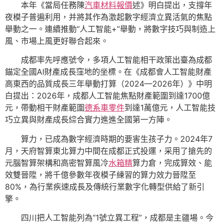
本年《當局任務陳
汽車材料報價
述》明白提出，支撐年
夜模子普遍利用，并將其作為激起數字經濟立異活氣的焦點
舉動之一。連續推動“人工智能+”舉動，將數字技巧與制造上
風、市場上風更好聯合起來。
成都率先呼應號令，多項人工智能相干政策出臺為成都
錨定全國AI財產成長窪地的坐標。在《成都會人工智能財產
高東西的品質成長三年舉動打算（2024—2026年）》中明
白提出：2026年，成都人工智能焦點財產範圍到達1700億
元，帶動相干財產範圍
德系車零件
到達1萬億元，人工智能技
巧立異與財產成長綜合實力進進全國第一方陣。
算力，已成為數字經濟時期的要害生孩子力。2024年7
月，天府智算東北算力中間在成都正式投運，采用了搶先的
元腦智算架構和高密智算風冷
水箱精
算力倉，完成算效、能
效雙晉陞，將千億參數年夜模子練習的算力效力晉陞至
80%，為行業疾速成長及傳統行業數字化轉型供給了新引
擎。
四川把人工智能列為“1號立異工程”，成都是主疆場。今