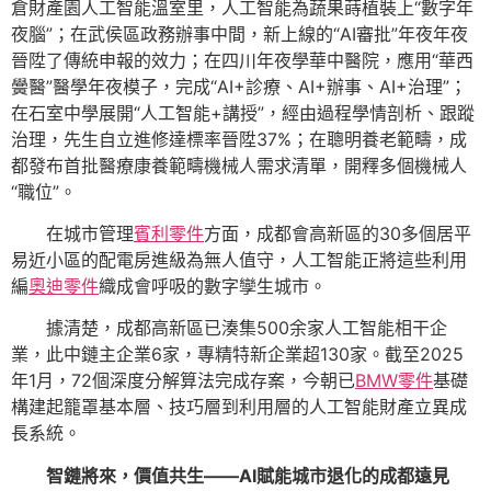
倉財產園人工智能溫室里，人工智能為蔬果蒔植裝上“數字年
夜腦”；在武侯區政務辦事中間，新上線的“AI審批”年夜年夜
晉陞了傳統申報的效力；在四川年夜學華中醫院，應用“華西
黌醫”醫學年夜模子，完成“AI+診療、AI+辦事、AI+治理”；
在石室中學展開“人工智能+講授”，經由過程學情剖析、跟蹤
治理，先生自立進修達標率晉陞37%；在聰明養老範疇，成
都發布首批醫療康養範疇機械人需求清單，開釋多個機械人
“職位”。
在城市管理
賓利零件
方面，成都會高新區的30多個居平
易近小區的配電房進級為無人值守，人工智能正將這些利用
編
奧迪零件
織成會呼吸的數字孿生城市。
據清楚，成都高新區已湊集500余家人工智能相干企
業，此中鏈主企業6家，專精特新企業超130家。截至2025
年1月，72個深度分解算法完成存案，今朝已
BMW零件
基礎
構建起籠罩基本層、技巧層到利用層的人工智能財產立異成
長系統。
智鏈將來，價值共生——AI賦能城市退化的成都遠見