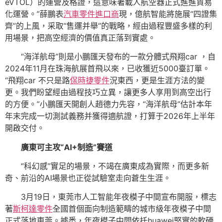
eVTOL）的運營及格證，這意味著載人航空器正式進進貿易
化運營。”薛鵬表
汽車零件進口商
現，億航智能將施展“四證集
齊”的上風，采取“售運并舉”的戰略，經由過程豐盛多樣的利
用場景，把高空經濟的價值真正落到實處。
“海洋航母”則是小鵬匯天發布的一款分體式飛翔car ，自
2024年11月在珠海航展首飛以來，已收獲近5000臺訂單。
“飛翔car 不只是路
保時捷零件
況東西，更是生涯方法的變
更。我們盼望經由過程技巧立異，讓更多人享用到高空出行
的方便。”小鵬匯天開創人趙德力先容，“海洋航母”估計本年
年末完成一切測試義務并獲得適航證，打算于2026年上半年
開啟交付。
廣東可主攻“AI+制造”賽道
“科幻感”實足的場景，不竭在廣東成為實際，而更多新
奇、前沿的AI場景也正從試驗室走向蒼生生涯。
3月19日，東莞市人工智能年夜模子中間宣布開服，標志
著
斯柯達零件
全國首個面向制造範疇的城市級年夜模子中間
正式落地東莞。據悉，年夜模子中間依托huawei堅實的軟硬