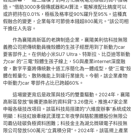
造。“借助3000多個傳感器和AI算法，電解液配比精度可以
或許把持在0.01%，極板及格率從90%躍升至95%。這種真
假融合的變更，企業每年可節儉本錢超800萬元。”該公司相
干擔任人先容。
作為襄陽高新區的老牌制造企業，襄陽美利信科技無限
義務公司把傳統動員機殼體的生孩子經歷用到了新動力car
要害部件上。在供給小米SU7 Ultra、特斯拉、比亞迪等新動
力car 的“三電”殼體生孩子線上，5G與產業internet深度融
會，數字平臺將傳統數十道工序簡化為一體成型，使“三電”殼
體在輕量化、散熱機能上到達行業搶先。今朝，該企業產物
中新動力car 零部件占比已跨越60%。
這場變更背后是政策與技巧的雙重驅動。2024年，襄陽
高新區發放“裝備更換新的資料貸”3.26億元，推進47家企業
申報各級技改項目。該區科技局搭建的“六維度辦事”系統成效
明顯：科技紅娘牽線武漢理工年夜學與駱駝團體股份無限公
司霸佔硅碳負極資料困難；科技金主為湖北微碩電子科技無
限公司發放500萬元“立異積分貸”。2024年，該區規上產業