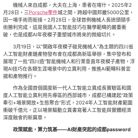
機械人來自成都，大夫在上海，患者在喀什。2025年2
月28日，三
Porsche零件
城之間，跨越中國邦畿5000公里，
因一場手術而銜接。2月28日，全球首例機械人長途頭頸手
術勝利完成，這是我國人工智能技巧在醫學範疇的嚴重衝
破，也是成都AI年夜模子重塑城市將來的微縮切片。
3月19日，以“開啟年夜模子碰見機械人”為主題的四川省
人工智能財產鏈產物發布會在成都高新區舉辦，集中發布和
展現了一批“四川造”智能機械人和行業垂直年夜模子產物，浮
現AI技巧在各類生涯場景中的立異利用，推進AI範疇科普宣
揚和產物推行。
作為全國首個國度新一代人工智能立異成長實驗區和國
度人工智能立異利用先導區的西部城市，成都已構建起“政策
牽引+場景開放+生態聚合”形式，2024年人工智能財產範圍
衝破千億元，正以場景驅動立異書寫著人工智能與實體經濟
深度融會的新篇章。
政策賦能，算力筑基——AI財產突起的成都password