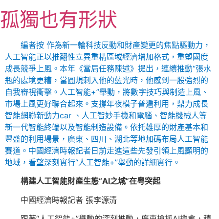
跳
孤獨也有形狀
至
主
要
編者按 作為新一輪科技反動和財產變更的焦點驅動力，
內
人工智能正以推翻性立異重構區域經濟增加格式，重塑國度
容
成長競爭上風。本年《當局任務陳述》提出，連續推動“張水
瓶的處境更糟，當圓規刺入他的藍光時，他感到一股強烈的
自我審視衝擊。人工智能+”舉動，將數字技巧與制造上風、
市場上風更好聯合起來。支撐年夜模子普遍利用，鼎力成長
智能網聯新動力car 、人工智妙手機和電腦、智能機械人等
新一代智能終端以及智能制造設備。依托雄厚的財產基本和
豐盛的利用場景，廣東、四川、湖北等地加碼布局人工智能
賽道。中國經濟時報記者日前走進這些先發引領上風顯明的
地域，看望深刻實行“人工智能+”舉動的詳細實行。
構建人工智能財產生態“AI之城”在粵突起
中國經濟時報記者 張李源清
跟著“人工智能+”舉動的深刻推動，廣東搶抓AI機會，積