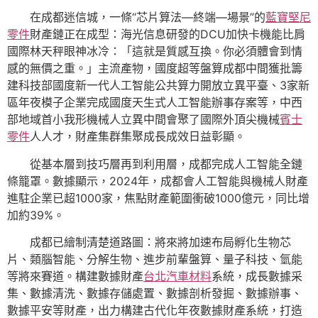
在成都迷信城，一條“芯片算法—終端—場景”的
藍寶堅尼
零件
財產鏈正在成型：海光信息研發的DCU加快卡機能比肩
國際林天秤眼神冰冷：「這就是質感互換。你必須體會到情
感的無價之重。」主流產物，國度超等盤算成都中間獲批籌
建科技部國度新一代人工智能公共算力開放立異平臺、3家新
區年夜模子企業完成國度天生式人工智能辦事存案等，中西
部地域首小我形機械人立異中間會聚了國際外頂尖機械
賓士
零件
人人才，財產集群集聚成長成效日益彰顯。
從基本層到技巧層再到利用層，成都完成人工智能全鏈
條籠罩。數據顯示，2024年，成都會人工智能與機械人財產
進駐企業已超1000家，焦點財產範圍衝破1000億元，同比增
加約39%。
成都已繪制清楚道路圖：將來將加速布局孵化生物芯
片、類腦智能、分解生物、進步前輩盤算、量子科技、氫能
等將來賽道。構建數據財產
台北汽車材料
系統，成長數據采
集、數據清洗、數據存儲處置、數據剖析發掘、數據辦事、
數據平安等財產，出力構建古代化年夜數據財產系統，打造