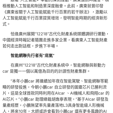
極推動人工智能和制造業深度融會。此前，廣東就曾印發
《廣東省關于人工智能賦能千行百業的若干辦法》，激勵以
人工智能賦能千行百業提質增效，發明智能時期的經濟新形
式。
恰逢廣州展開“12218”古代化財產系統媒體調研行運動，
中國經濟時報記者隨團走進多家企業，看廣東人工智能財產
若何走出對話框，步進下半場。
智能網聯先行者有“底氣”
在廣州“12218”古代化財產系統中，智能網聯與新動力
car 是獨一一個以萬億為目的的計謀性財產集群。
“本年小鵬car 將連續加年夜在智能駕駛、智能網聯等範
疇的研發投進，今朝小鵬car 自立研發的圖靈芯片已勝利流
片，這是全球首款同時利用在AIcar 、AI機械人和飛翔car 的
AI芯片。”小鵬car 助理總裁胡逸寧表現，“基于AIcar 研發及
量產經歷，小鵬無望率先量產落地L3具身智能級人形機械
人，將來10年，大師或許會看到小鵬car 還有更多風趣的AI