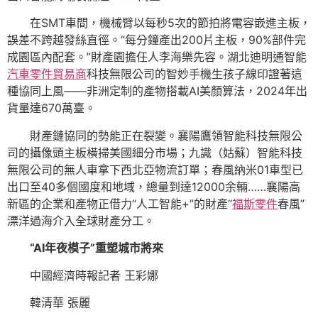
在SMT車間，機械臂以每秒5次的節拍將電容嵌進主板，
誤差不跨越發絲直徑。“每分鐘產出200片主板，90%部件完
成園區內配套。”財產園擔任人李海樂先容。湖北迪明通智能
汽車零件貿易商
科技無限公司的智妙手機生孩子線印證著這
種協同上風——非洲定制的產物搭載AI美顏算法，2024年出
貨量達670萬臺。
財產鏈協同的勢能正在裂變。襄陽鷹領智能科技無限公
司的攝像頭主板橫掃美國細分市場；九識（姑蘇）智能科技
無限公司的無人車拿下西北亞物流訂單；春風納米01車型已
出口至40多個國度和地域，總量到達12000余輛……襄陽高
新區的企業和產物正借力“人工智能+”的財產“
福斯零件
春風”
漂洋過海介入全球財產分工。
“AI年夜模子”重塑城市將來
中國經濟時報記者 王彩娜
韓清華 張麗