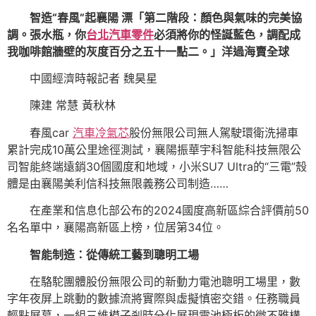
智造“春風”起襄陽 漂「第二階段：顏色與氣味的完美協
調。張水瓶，你
台北汽車零件
必須將你的怪誕藍色，調配成
我咖啡館牆壁的灰度百分之五十一點二。」洋過海賣全球
中國經濟時報記者 魏昊星
陳建 常慧 黃秋林
春風car
汽車冷氣芯
股份無限公司無人駕駛環衛洗掃車
累計完成10萬公里途徑測試，襄陽振華宇科智能科技無限公
司智能終端遠銷30個國度和地域，小米SU7 Ultra的“三電”殼
體是由襄陽美利信科技無限義務公司制造……
在產業和信息化部公布的2024國度高新區綜合評價前50
名名單中，襄陽高新區上榜，位居第34位。
智能制造：從傳統工藝到聰明工場
在駱駝團體股份無限公司的新動力電池聰明工場里，數
字年夜屏上跳動的數據流將實際與虛擬慎密交錯。任務職員
輕點屏幕，一組三維模子剎時分化展現電池極板的微不雅構