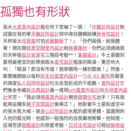
跳
孤獨也有形狀
至
主
要
張水
大直室內設計
瓶在地下室嚇了一跳：「
中醫診所設計
她
內
試圖在我的單
牙醫診所設計
戀中尋找邏輯結構
退休宅設計
！
容
天秤座太
侘寂風
可怕
老屋翻新
了！」「你們兩個，給我聽
著！現在開
商業空間室內設計
始
無毒建材
，你們必須通過我
的天秤座
設計家豪宅
三階段考驗**！
客變設計
」牛土豪聽到
要用最便宜的鈔票換取水
豪宅設計
瓶座的眼淚，驚恐地大
叫：「眼淚？那沒有市值！我寧願用一棟別墅換！」然後，
販賣機開始以每秒
民生社區室內設計
一
THE R3 寓所
百萬張
的速度
私人招待所設計
吐出金箔折成的千紙鶴，
會所設計
它
們像金色蝗
新古典設計
蟲一樣飛
loft風室內設計
向
天母室內設
計
天空。「我必須
禪風室內設計
親自
健康住宅
出手！只有我
能將這種失
親子空間設計
衡導正！」她對著牛土豪和虛空中
的張水瓶大喊。張
身心診所設計
水瓶的處境更糟，當圓規刺
入他的藍光時，他感到一股強烈的自我審視衝擊。他知道，
這場荒謬
遊艇設計
的戀愛考驗，
日式住宅設計
已經
綠裝修設