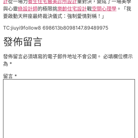
計
從一場力
養生住宅
醫美診所設計
量對決，變成了一場美學
與心靈
綠設計師
的極限挑
樂齡住宅設計
戰
空間心理學
。「我
要啟動天秤座最終裁決儀式：強制愛情對稱！」
TC:jiuyi9follow8 698613b8098147.89489975
發佈留言
發佈留言必須填寫的電子郵件地址不會公開。
必填欄位標示
為
*
留言
*