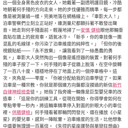
出一個全身黑色皮衣的女人，她戴著一副透明護目鏡，冷酷
地朝著何手殘的方向走來。她的步伐優雅而精準，每一步都
像是被測量過一樣，完美地落在網格線上。「車影大人！」
泊車警察們立刻立正站好，連測量尺都顫抖著不敢發出聲
音。她走到何手殘面前，輕蔑地掃了一
安慎 健檢
眼他那輛垂
直貼在牆上的掀背車，語氣冰冷。「新手，你的車技像一團
混亂的毛線球。你污染了泊車維度的純粹性。」「但你的後
視鏡貼紙——『永不放棄』，讓我看到了一絲愚蠢的勇
氣。」車影大人突然掏出一個像是遙控器的裝置，對著何手
殘的車子按了一下。何手殘的車子從牆上脫落，在空中旋轉
了一百八十度，穩穩地停在了地面上的一個停車格中。這
次，夾角是——零度。「你被分配給我的泊車學徒了。如果
泊車是一種宗教，你就是那個連方向盤都沒摸過的新信
新竹
自律神經檢查
徒。」她指了指旁邊一輛像是巨型嬰兒車的改
造車：「這是你的訓練工具，從現在開始，你得學會如何在
零點零零一秒內，將這輛車精準停入對面的針眼大小的車位
裡。
供膳健檢
」何手殘看著那輛閃閃發光、還在播放《小星
星》的嬰兒車，感到一陣眩暈。泊車維度的生活，比他想象
中還要無理頭一百萬倍。《失控的星座運勢與單戀狂想曲》