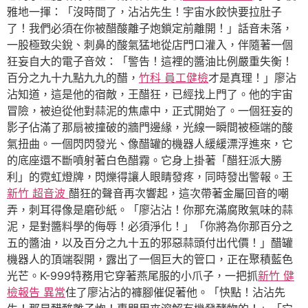
雅地一揮：「沒時間了，沾沾先生！宇宙水餃快要拉肚子
了！我們必須在你被醋酸離子炮鎖定前離開！」話音未落，
一股極致尖銳、刺鼻的酸氣猛地從店門口灌入，伴隨著一個
狂妄自大的電子音效：「警告！這裡的醬油比例嚴重失衡！
百分之九十九點九九的醋，
竹科 員工健檢
才是真理！」廖沾
沾知道，這是他的宿敵，王醋狂，已經找上門了。他的宇宙
冒險，被迫從他對蒜泥的焦慮中，正式開始了。一個狂妄的
影子佔滿了那扇被撞破的牆門邊緣，光線一瞬間被極端的酸
氣扭曲。一個閃閃發光、像醋罐的機器人緩緩漂浮進來，它
的底座還不斷噴射著白色醋霧。它身上掛著「醋狂派大勝
利」的霓虹燈牌，閃爍得讓人眼睛發疼，同時發出警報。王
新竹 超音波
醋狂的聲音再次響起，這次帶著金屬回音的嘲
弄，刺耳得像是磨砂紙。「廖沾沾！你那充滿腐敗氣味的蒜
泥，是對醬料學的侮辱！必須淨化！」「你將為你那百分之
五的醬油，以及百分之九十五的邪惡蒜頭付出代價！」醋罐
機器人的頂端裂開，露出了一個巨大的管口，正在聚積藍色
光芒。K-999特務用它穿著燕尾服的小爪子，一把抓
新竹 健
檢報告 異常
住了廖沾沾的褲腳催促著他。「快點！沾沾先