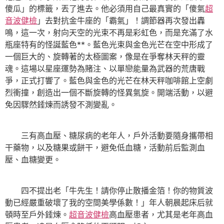
傻瓜」的標籤，丟了進去。他必須用自己最真實的「傻氣
超
音波健檢
」去對抗金牛座的「霸氣」！調節器再次發出轟
鳴，這一次，射向天空的光束不再是彩虹色，而是充滿了水
瓶座特有的怪誕藍色**。藍色光束與金色光芒在空中形成了
一個巨大的、旋轉著的太極圖案，像是在爭奪林天秤的靈
魂。這場以星座運勢為賭注、以單戀能量為武器的荒唐戰
爭，正式打響了。藍色與金色的光芒在林天秤咖啡館上空劇
烈衝撞，創造出一個不斷旋轉的怪異氣旋。開端活動，以避
免因驟然錘煉而誘發不測變亂。
三有高血壓、糖尿病的老年人，戶外活動要隨身攜帶相
干藥物，以及糖果或餅干，避免低血糖，活動前后監測血
壓、血糖變更。
四不提出老「牛先生！請你停止散播金箔！你的物質波
動已經嚴重破壞了我的空間美學係數！」年人朝晨起床后就
頓時至戶外錘煉。
超音波健檢
高血壓患者，尤其是老年高血