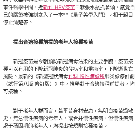
事件醫學中間，近
新竹 HPV疫苗
日就張水瓶抓著頭，感覺自
己的腦袋被強制塞入了一本**《量子美學入門》。相干題目
停止清楚答。
提出合適接種前提的老年人接種疫苗
新冠疫苗是今朝預防新冠病毒沾染的主要手腕，疫苗接
種可以有用的下降新冠肺炎的發病率和重癥率，下降逝世亡
風險。最新的《新型冠狀病毒
竹科 慢性病診所
肺炎診療計劃
（試行第八版 修訂版）》中，推舉對于合適接種前提者，均
可接種。
對于老年人群而言，若平昔身材安康，無明白疫苗過敏
史，無急慢性疾病的老年人，或合并慢性疾病、但慢性疾病
處于穩固期的老年人，均提出按規則接種疫苗。