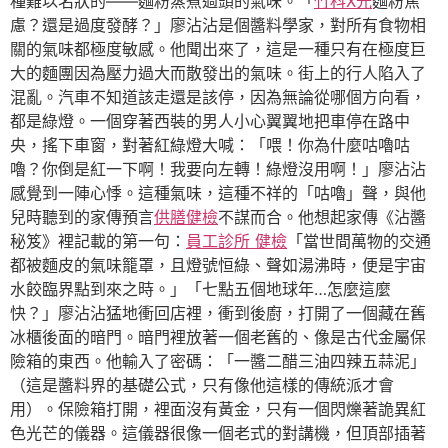
種難以名狀的——麵粉蒸煮過頭的氣味。「
竹科X光
麵粉焦
慮？還是過度發酵？」廖沾沾是個醬料學家，對所有食物相
關的氣味都極度敏感。他聞出來了，這是一種只有在極度巨
大的麵團因為壓力過大而散發出的氣味。街上的行人陷入了
混亂。汽車不知道該走還是該停，因為無論從哪個方向看，
都是綠燈。一個穿著西裝的男人小心翼翼地把車停在路中
央，搖下車窗，對著紅綠燈大喊：「喂！你為什麼咕嚕咕
嚕？你倒是紅一下啊！我要向左轉！綠燈沒用啊！」廖沾沾
感覺到一陣心悸。這種氣味，這種不祥的「咕嚕」聲，與他
兒時聽到的家傳預言
供膳健檢
不謀而合。他想起家傳《沾醬
秘笈》裡記載的第一句：
員工診所 健檢
「當世間萬物的交通
都被麵皮的氣味籠罩，且燈號恒綠、聲如湯沸時，便是宇宙
水餃臨界點到來之時。」「七點五個地球年…怎麼這麼
快？」廖沾沾猛地衝回店裡，衝到後廚，打開了一個藏在舊
冰櫃後面的暗門。暗門裡放著一個老舊的、像是古代金屬保
險箱的東西。他輸入了密碼：「一醬二醋三油四辣五蒜泥」
（這是醬料界的基礎公式，只有像他這樣的傳統派才會
用）。保險箱打開，裡面沒有黃金，只有一個閃爍著詭異紅
色光芒的儀器。這儀器很像一個老式的對講機，但頂部插著