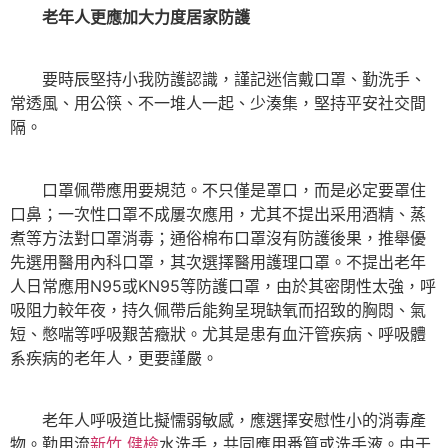
老年人更應加大力度居家防護
要時辰堅持小我防護認識，謹記迷信戴口罩、勤洗手、
常透風、用公筷、不一堆人一起、少湊集，堅持平安社交間
隔。
口罩佩帶應用要規范。不只僅是罩口，而是必定要罩住
口鼻；一次性口罩不成屢次應用，尤其不提出采用酒精、蒸
煮等方法對口罩消毒；通俗棉布口罩沒有防護後果，推舉優
先選用醫用內科口罩，其次選擇醫用護理口罩。不提出老年
人日常應用N95或KN95等防護口罩，由於其密閉性太強，呼
吸阻力較年夜，持久佩帶后能夠呈現缺氧而招致的胸悶、氣
短、憋喘等呼吸艱苦癥狀。尤其是患有血汗管疾病、呼吸體
系疾病的老年人，更要謹嚴。
老年人呼吸道比擬懦弱敏感，應選擇安慰性小的消毒產
物。勤用流
新竹 健檢
水洗手，共同應用番筧或洗手液。由于