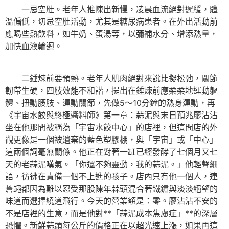
一忌空肚。老年人推陳出新慢，凌晨血流絕對遲緩，體
溫偏低，切忌空肚活動，尤其是糖尿病患者。在外出活動前
應喝些熱飲料，如牛奶、蛋湯等，以彌補水分、增添熱量，
加快血液輪迴。
二錘煉前要預熱。老年人肌肉絕對來說比擬松弛，關節
韌帶生硬，四肢效能不和諧，提出在錘煉前應柔柔地運動軀
體、扭動腰肢、運動關節，先做5～10分鐘的熱身運動，再
《宇宙水餃與終極醬料師》第一章：蒜泥與末日預兆廖沾沾
坐在他那間被稱為「宇宙水餃中心」的店裡，但這間店的外
觀更像是一個被遺棄的藍色塑膠棚，與「宇宙」或「中心」
這兩個詞毫無關係。他正在對著一缸已經發酵了七個月又七
天的老蒜泥嘆氣。「你還不夠靈動，我的蒜泥。」他輕聲細
語，彷彿在責備一個不上進的孩子。店內只有他一個人，連
蒼蠅都因為難以忍受那股陳年蒜頭混合著鐵鏽與淡淡絕望的
味道而選擇繞道飛行。今天的營業額是：零。廖沾沾不安的
不是店裡的生意，而是他對**「蒜泥成本焦慮症」**的深層
恐懼。新鮮蒜頭每公斤的價格正在以超光速上漲，如果再這