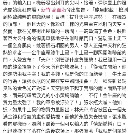
器」的輸入口。機器發出刺耳的尖叫，接著，彈珠臺上的燈
光開始瘋狂閃爍，
新竹 高血脂
發出警告。「能量超載！檢測
到極致純粹的單戀能量！目標：提升天秤座運勢！」在機器
的頂部，一個巨大的、像彩虹一樣的光束筆直地射向天空。
然而，就在光束衝出屋頂的一瞬間，一輛塗滿了金色、裝飾
著巨大公牛角的悍馬車猛地停在咖啡館門口。駕駛座上走下
一個全身肌肉、戴著鑽石項圈的男人，那人正是林天秤的狂
熱追求者——金牛座霸總牛土豪。牛土豪一腳踢開咖啡館的
門，大聲宣布：「天秤！別管那什麼負運勢！我已經用一百
噸的純金箔買下了今天所有的壞運氣！」「從現在開始，你
的運勢由我主宰！我的金錢，就是你的正面能量！」牛土豪
的行為，讓張水瓶的光束在空中瞬間扭曲，與一種夾雜著銅
臭味的金色光芒對撞。天空開始下起了荒謬的雨。雨點不是
水，而是閃耀著淚光的小小黃銅齒輪。「不行！金牛座的物
質力量太強了！我的單戀被汙染了！」張水瓶大喊。他知
道，如果牛土豪的物質力量勝出，林天秤將會被困在一個充
滿金錢和俗氣的虛假愛情裡，而他將永遠失去機會。張水瓶
看向那機器，還剩下最後一個可以輸入的「情緒燃料」口。
他迅速撕下了貼在他背後衣領上，那張寫著「我就是個單戀