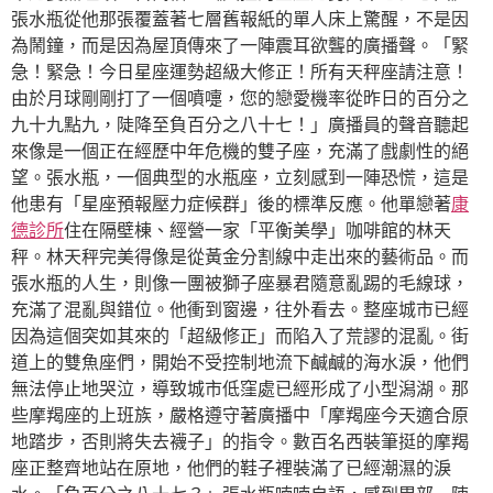
張水瓶從他那張覆蓋著七層舊報紙的單人床上驚醒，不是因
為鬧鐘，而是因為屋頂傳來了一陣震耳欲聾的廣播聲。「緊
急！緊急！今日星座運勢超級大修正！所有天秤座請注意！
由於月球剛剛打了一個噴嚏，您的戀愛機率從昨日的百分之
九十九點九，陡降至負百分之八十七！」廣播員的聲音聽起
來像是一個正在經歷中年危機的雙子座，充滿了戲劇性的絕
望。張水瓶，一個典型的水瓶座，立刻感到一陣恐慌，這是
他患有「星座預報壓力症候群」後的標準反應。他單戀著
康
德診所
住在隔壁棟、經營一家「平衡美學」咖啡館的林天
秤。林天秤完美得像是從黃金分割線中走出來的藝術品。而
張水瓶的人生，則像一團被獅子座暴君隨意亂踢的毛線球，
充滿了混亂與錯位。他衝到窗邊，往外看去。整座城市已經
因為這個突如其來的「超級修正」而陷入了荒謬的混亂。街
道上的雙魚座們，開始不受控制地流下鹹鹹的海水淚，他們
無法停止地哭泣，導致城市低窪處已經形成了小型潟湖。那
些摩羯座的上班族，嚴格遵守著廣播中「摩羯座今天適合原
地踏步，否則將失去襪子」的指令。數百名西裝筆挺的摩羯
座正整齊地站在原地，他們的鞋子裡裝滿了已經潮濕的淚