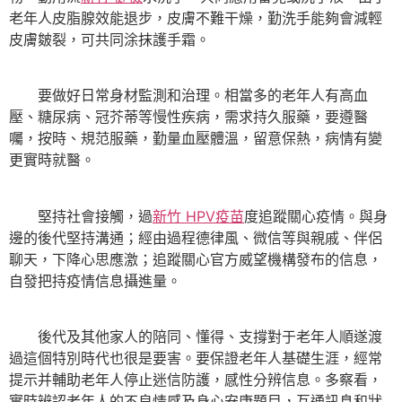
老年人皮脂腺效能退步，皮膚不難干燥，勤洗手能夠會減輕
皮膚皴裂，可共同涂抹護手霜。
要做好日常身材監測和治理。相當多的老年人有高血
壓、糖尿病、冠芥蒂等慢性疾病，需求持久服藥，要遵醫
囑，按時、規范服藥，勤量血壓體溫，留意保熱，病情有變
更實時就醫。
堅持社會接觸，過
新竹 HPV疫苗
度追蹤關心疫情。與身
邊的後代堅持溝通；經由過程德律風、微信等與親戚、伴侶
聊天，下降心思應激；追蹤關心官方威望機構發布的信息，
自發把持疫情信息攝進量。
後代及其他家人的陪同、懂得、支撐對于老年人順遂渡
過這個特別時代也很是要害。要保證老年人基礎生涯，經常
提示并輔助老年人停止迷信防護，感性分辨信息。多察看，
實時辨認老年人的不良情感及身心安康題目，互通訊息和狀