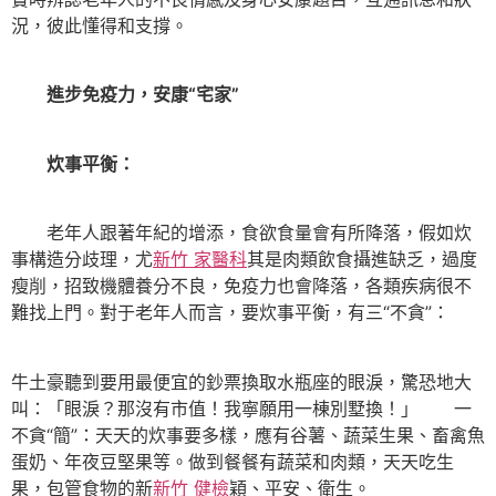
況，彼此懂得和支撐。
進步免疫力，安康“宅家”
炊事平衡：
老年人跟著年紀的增添，食欲食量會有所降落，假如炊
事構造分歧理，尤
新竹 家醫科
其是肉類飲食攝進缺乏，過度
瘦削，招致機體養分不良，免疫力也會降落，各類疾病很不
難找上門。對于老年人而言，要炊事平衡，有三“不貪”：
牛土豪聽到要用最便宜的鈔票換取水瓶座的眼淚，驚恐地大
叫：「眼淚？那沒有市值！我寧願用一棟別墅換！」 一
不貪“簡”：天天的炊事要多樣，應有谷薯、蔬菜生果、畜禽魚
蛋奶、年夜豆堅果等。做到餐餐有蔬菜和肉類，天天吃生
果，包管食物的新
新竹 健檢
穎、平安、衛生。