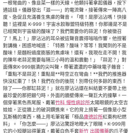
一根彎曲的、像韭菜一樣的天線。他顫抖著拿起儀器，按下
通話鈕。儀器發出「滋——」的電流聲，接著傳來一陣高八
度、急促且充滿養生焦慮的聲音。「喂！是廖沾沾嗎！快接
聽！這裡是 K-999！宇宙水餃聯盟特級特務！你那邊是不是
已經聞到宇宙級的酸味了？我們需要你的蒜泥！你被徵召
了！馬上！」廖沾沾的耳朵被這聲音震得嗡嗡作響，他捏著
對講機，困惑地喊道：「特務？酸味？等等！我聞到的不是
酸味！是麵粉過度膨脹的焦慮味！還有，我現在走不開！我
的陳年老蒜泥需要每隔三小時的溫和震動！」「蒜泥？」對
面傳來K-999崩潰的尖叫聲，帶著濃濃的中藥味電子雜音：
「重點不是蒜泥！重點是**時空正在彎曲！**我們的推進器
快沒紅棗了！快！我們在你的後院！別帶任何多餘的東西！
除了——你那缸蒜泥！」就在廖沾沾還在糾結要不要帶上他
最珍愛的那把銀勺時，外面的牆壁傳來一聲巨大的撞擊。一
個穿著黑色燕尾服、戴著
竹科 慢性病診所
太陽眼鏡的太空吉
娃娃，正從牆上的破洞鑽進來。它的背上揹著一個像是小型
瓦斯桶的東西，桶上用毛筆寫著「極品
康德診所
紅棗枸杞燃
料」。「你怎麼——」廖沾沾驚訝地瞪大了眼睛。K-999用
它的小短腿站得筆直，戴著白色手套
新竹 出國備藥
的爪子優