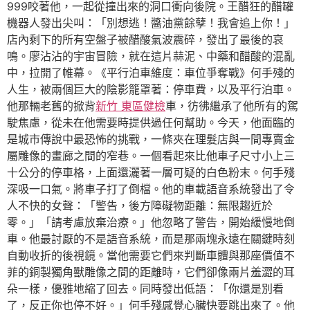
999咬著他，一起從撞出來的洞口衝向後院。王醋狂的醋罐
機器人發出尖叫：「別想逃！醬油黨餘孽！我會追上你！」
店內剩下的所有空盤子被醋酸氣波震碎，發出了最後的哀
鳴。廖沾沾的宇宙冒險，就在這片蒜泥、中藥和醋酸的混亂
中，拉開了帷幕。《平行泊車維度：車位爭奪戰》何手殘的
人生，被兩個巨大的陰影籠罩著：停車費，以及平行泊車。
他那輛老舊的掀背
新竹 東區健檢
車，彷彿繼承了他所有的駕
駛焦慮，從未在他需要時提供過任何幫助。今天，他面臨的
是城市傳說中最恐怖的挑戰，一條夾在理髮店與一間專賣金
屬雕像的畫廊之間的窄巷。一個看起來比他車子尺寸小上三
十公分的停車格，上面還灑著一層可疑的白色粉末。何手殘
深吸一口氣。將車子打了倒檔。他的車載語音系統發出了令
人不快的女聲：「警告，後方障礙物距離：無限趨近於
零。」「請考慮放棄治療。」他忽略了警告，開始緩慢地倒
車。他最討厭的不是語音系統，而是那兩塊永遠在關鍵時刻
自動收折的後視鏡。當他需要它們來判斷車體與那座價值不
菲的銅製獨角獸雕像之間的距離時，它們卻像兩片羞澀的耳
朵一樣，優雅地縮了回去。同時發出低語：「你還是別看
了，反正你也停不好。」何手殘感覺心臟快要跳出來了。他