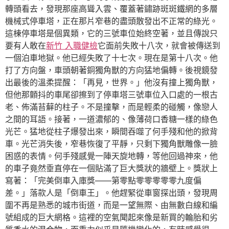
轉頭看去，發現那座高聳入雲、覆蓋著鏽跡斑斑鐵網的多層
機械式停車塔，正在那片窄巷的盡頭散發出不正常的綠光。
這棟停車塔是個異類，它的三號車位始終空著，並且傳說只
要有人敢在
新竹 入職健檢
它面前失敗十八次，就會被傳送到
一個泊車地獄。他已經失敗了十七次。現在是第十八次。他
打了方向盤，車頭朝著銅獨角獸的方向猛地偏轉。後視鏡發
出最後的溫柔提醒：「再見，世界。」他沒有撞上獨角獸，
但他那顫抖的車尾卻擦到了停車塔三號車位入口處的一根古
老、佈滿苔蘚的柱子。不是撞擊，而是輕柔的碰觸，像戀人
之間的耳語。接著，一道濃郁的、像薄荷口香糖一樣的綠色
光芒。猛地從柱子爆發出來，瞬間吞噬了何手殘和他的掀背
車。光芒消失後，窄巷恢復了平靜，只剩下獨角獸雕像一臉
困惑的表情。何手殘感覺一陣天旋地轉，等他回過神來，他
的車子竟然垂直停在一個貼滿了巨大獎狀的牆壁上。獎狀上
寫著：「完美倒車入庫獎——第零點零零零零零九度偏
差。」落款人是「倒車王」。他趕緊從車窗探出頭，發現周
圍不再是熟悉的城市街道，而是一望無際、由無數白線和編
號組成的巨大網格。這裡的空氣聞起來像是新買的輪胎和劣