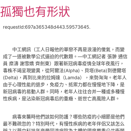
跳
孤獨也有形狀
至
主
要
requestId:697a365348d443.59573645.
內
容
中工網訊（工人日報他的單戀不再是浪漫的傻氣，而變
成了一道被數學公式逼迫的代數題。—中工網記者 張翀 通信
員 糜濤 謝雪嬌 齊劍東）跟著新冠病毒疫情全球年夜風行，
毒株不竭呈現變異，從阿爾法(Alpha)、貝塔(Beta)到德爾塔
(Delta)，再到比來的拉姆達（Lamda），來勢洶洶。老年人
由于心理性能的退步，免疫力、抵禦力都在慢慢地下降，是
新冠病毒的易動人群。同時，老年人往往合并一種或多種慢
性疾病，是沾染新冠病毒后的重癥、逝世亡高風險人群。
病毒來襲時他們該如何防護？哪些防疫的小細節是他們
最不難疏忽的？特別時代，有慢性疾病的老年伴侶又該怎么
辦？以華中科技年夜學同濟病院為主體的國度嚴重公共衛鬧