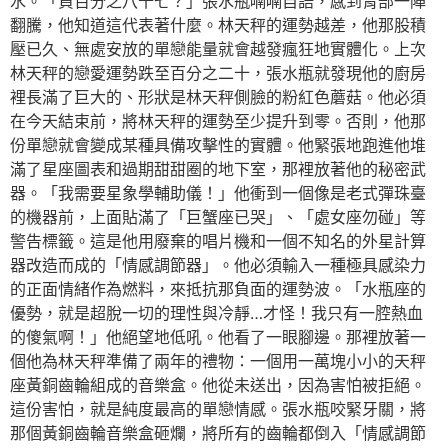
水。「負百分之八十七？」張水瓶喃喃自語，感到胃部一陣
翻騰，他知道這代表著什麼。林天秤的運勢越差，他那股積
壓已久、無處安放的單戀能量就會越發瘋狂地實體化。上次
林天秤的戀愛運勢跌至百分之二十，張水瓶就發現他的廚房
裡長滿了巨大的、形狀是林天秤側臉的粉紅色蘑菇。他必須
在今天結束前，將林天秤的運勢至少提升到零。否則，他那
份單戀就會變成某種具備攻擊性的實體。他緊張地跑進他堆
滿了星座圖表和過期甜甜圈的地下室，那裡放著他的秘密武
器。「我需要星象學輔助儀！」他衝到一個像是老式彈珠臺
的機器前，上面貼滿了「巨蟹座已哭」、「處女座勿碰」等
警告標籤。這是他用廢棄的唱片機和一個不知名的外星計算
器改造而成的「情感調節器」。他必須輸入一種極具感染力
的正面情緒作為燃料，來抵抗那負面的運勢波。「水瓶座的
優勢，就是超脫一切的理性與冷靜…才怪！我只有一腔熱血
的傻氣啊！」他絕望地低吼。他看了一眼腳邊。那裡放著一
個他為林天秤準備了兩年的禮物：一個用一萬塊小小的天秤
座黃銅齒輪組成的音樂盒。他從未送出，因為害怕被拒絕。
這份害怕，就是純度最高的單戀情感。張水瓶咬緊牙關，將
那個黃銅齒輪音樂盒砸爛，將所有的齒輪都倒入「情感調節