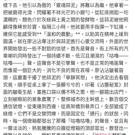
樣下去，他引以為傲的「靈魂蒜泥」將難以為繼。他拿著一
把被磨得光滑、閃耀著不祥光芒的小銀勺，從缸底撈起一坨
濃稠的、顏色介於灰綠與土黃之間的發酵物。這蒜泥被他照
顧得像稀世珍寶，每隔三小時，他就要用手指彈一下缸邊，
確保它能感受到**「溫和的震動」**，以助其在精神上達到
圓滿。就在廖沾沾專注於與蒜泥進行心靈交流時，外面的世
界開始發出一些不對勁的信號。首先是聲音。街上所有的汽
車喇叭同時發出了一個持續不斷、低沉且潮濕的「咕嚕——
咕嚕——」聲。這聲音不是引擎聲，也不是正常的鳴笛聲，
而像是一個巨大的、消化不良的胃在哀嚎。廖沾沾皺著眉
頭，這嚴重干擾了他蒜泥的「寧靜冥想」。他決定出去看個
究竟，順手從桌上拿了一張髒兮兮的，印著《沾醬秘笈》封
面的皺衛生紙，塞進口袋以備不時之需。他一腳踏出店門，
立刻被眼前的景象震驚了。整條城市的主幹道上，數百個交
通信號燈，從東邊到西邊，從高架橋到巷弄口，全部變成了
綠燈。它們不是交替閃爍，而是固定在「通行」的狀態，同
時，每一個燈箱都發出了那種「咕嚕咕嚕」的聲音，並且有
一層淡淡的、熱氣騰騰的白霧從燈箱的頂部冒出，散發出一