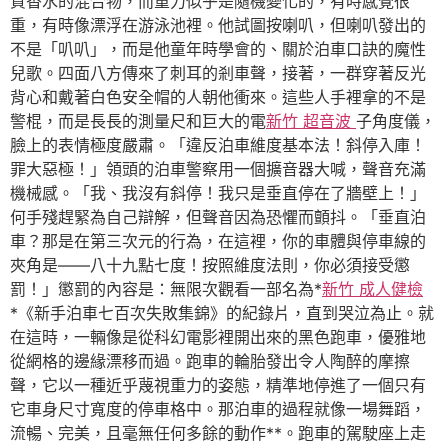
質香水的混合物，而重力似乎是隨機變化的，有時感覺很
重，有時像漂浮在游泳池裡。他試圖按喇叭，但喇叭發出的
不是「叭叭」，而是他童年時學會的、關於泊車口訣的魔性
兒歌。四面八方傳來了刺耳的剎車聲，接著，一群穿著反光
背心和戴著白色安全帽的人朝他衝來。這些人手裡拿的不是
警棍，而是長長的測量尺和巨大的電
新竹 超音波
子角度儀，
臉上的表情極度嚴肅。「違反泊車維度基本法！斜停入庫！
罪大惡極！」領頭的泊車警察用一個擴音器大喊，聲音充滿
機械感。「我、我沒有斜停！我只是垂直停在了牆壁上！」
何手殘趕緊為自己辯解，但聲音因為恐懼而顫抖。「垂直泊
車？那是在第三次元的行為，在這裡，你的車體與停車線的
夾角是——八十九點七度！按照維度法則，你必須接受懲
罰！」懲罰的內容是：無限次觀看一部名為*
新竹 成人健檢
*《新手泊車七百次失敗集錦》的紀錄片，直到哭泣為止。就
在這時，一輛像是從科幻電影裡開出來的黑色跑車，優雅地
從網格的邊緣漂移而過。跑車的輪胎發出令人陶醉的摩擦
聲，它以一種近乎蔑視重力的姿態，精準地停進了一個只有
它車身尺寸寬度的停車格中。那泊車的過程就像一場舞蹈，
流暢、完美，且毫無任何多餘的動作**。跑車的駕駛座上走