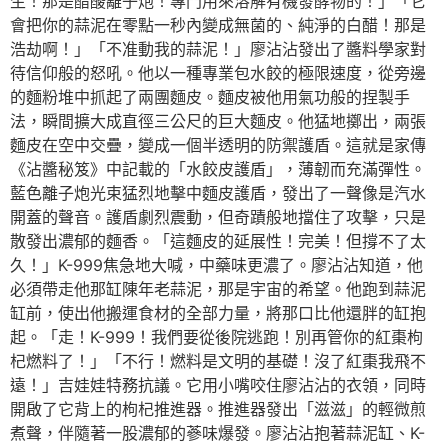
生！那是醋酸離子炮！專門用來溶解有機發酵物的！」「它
會把你的蒜泥在零點一秒內變成無菌的、純淨的白醋！那是
浩劫啊！」「不准動我的蒜泥！」廖沾沾發出了醬料學家對
待信仰般的怒吼。他以一種專業包水餃的極限速度，從旁邊
的麵粉堆中抓起了兩團麵皮。麵皮被他用氣功般的捏製手
法，瞬間擴大成直徑三公尺的巨大麵皮。他猛地擲出，兩張
麵皮在空中交疊，變成一個半透明的防禦護盾。這就是家傳
《沾醬秘笈》中記載的「水餃皮護盾」，薄韌而充滿彈性。
藍色離子炮光束猛烈地擊中麵皮護盾，發出了一聲像是汽水
開蓋的聲音。護盾劇烈震動，但奇蹟般地擋住了攻擊，只是
散發出濃郁的麵香。「這麵皮的延展性！完美！但撐不了太
久！」K-999焦急地大喊，中藥味更濃了。廖沾沾知道，他
必須帶走他那缸陳年老蒜泥，那是宇宙的希望。他跑到蒜泥
缸前，使出他搬運食材的全部力量，將那口比他還胖的缸抱
起。「走！K-999！我們要從後院逃跑！別再管你的紅棗枸
杞燃料了！」「不行！燃料是文明的基礎！沒了紅棗我飛不
遠！」吉娃娃特務抗議。它用小嘴咬住廖沾沾的衣領，同時
開啟了它背上的枸杞推進器。推進器發出「滋滋」的輕微煎
煮聲，伴隨著一股濃郁的蔘味爆發。廖沾沾抱著蒜泥缸、K-