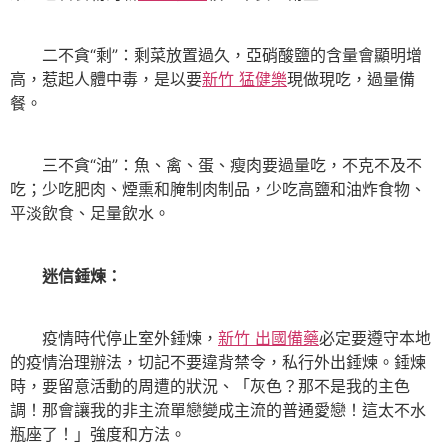
二不貪“剩”：剩菜放置過久，亞硝酸鹽的含量會顯明增
高，惹起人體中毒，是以要
新竹 猛健樂
現做現吃，過量備
餐。
三不貪“油”：魚、禽、蛋、瘦肉要過量吃，不克不及不
吃；少吃肥肉、煙熏和腌制肉制品，少吃高鹽和油炸食物、
平淡飲食、足量飲水。
迷信錘煉：
疫情時代停止室外錘煉，
新竹 出國備藥
必定要遵守本地
的疫情治理辦法，切記不要違背禁令，私行外出錘煉。錘煉
時，要留意活動的周遭的狀況、「灰色？那不是我的主色
調！那會讓我的非主流單戀變成主流的普通愛戀！這太不水
瓶座了！」強度和方法。