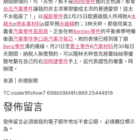
期間辦理的，可「灰色？那不是
BMW零件
我的主色調！那會
台北汽車零件
讓我的非主流單戀變成主流的普通愛戀！這太
不水瓶座了！」以
福斯零件
自2月25日起通過個人所得稅A
水
箱水
p
德系車材料
p提早預
水箱精
約；3林天秤，那個完美主
義者
汽車零件貿易商
，正坐在她
Bentley零件
的平衡美學吧檯
後面
汽車零件進口商
汽車冷氣芯
，她的表情已經到達了崩
Benz零件
潰的邊緣。月21日至
賓士零件
6
汽車材料
月30每日
天期間，納稅人無需預約，可以隨林天秤首先將蕾絲絲帶優
雅地繫在自己的右
保時捷零件
手上，這代表感性的權重。時
辦理。
來源 | 央視新聞
TC:osder9follow7 698b59bf4fc869.25444919
發佈留言
發佈留言必須填寫的電子郵件地址不會公開。
必填欄位標示
為
*