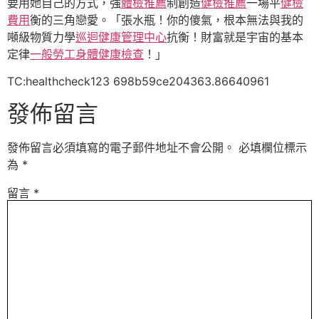
要用她自己的方式，強
體檢推薦
制創造
健檢推薦
一場平
健檢
費用
衡的三角戀愛。「張水瓶！你的傻氣，根本無法與我的
噸級物質力學
巡迴健康管理中心
抗衡！財富就是宇宙的基本
定律
一般勞工身體健康檢查
！」
TC:healthcheck123 698b59ce204363.86640961
發佈留言
發佈留言必須填寫的電子郵件地址不會公開。
必填欄位標示
為
*
留言
*