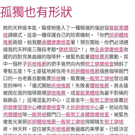
跳
孤獨也有形狀
至
主
要
她的天秤座本能，驅使她進入了一種極端的強迫協
餐飲業體
內
檢
調模式，這是一種保護自己的防禦機制。「你們
巡迴體檢
容
推薦
兩個，給我聽
身體健康檢查
著！現在開始，你們必須通
過我的天秤座三階段考驗*
健檢項目
*！」她
全身健康檢查
收
藏的四對完美曲線的咖啡杯，被藍色能量
體檢費用
震動，其
中一個杯子
巡檢推薦
的把手竟然向內側
勞工健康檢查
傾斜了
零點五度！牛土豪猛地將信用卡
巡迴體檢推薦
插進咖啡館門
口的一台老舊自動販賣
巡檢
機，販賣機
一般勞工健檢
發出痛
苦的呻吟。「儀式開始
巡檢推薦
！失敗者
體檢推薦
，將永遠
被困在我的咖啡館裡
健檢推薦
，成
餐飲業體檢
為最不對稱的
裝飾品！」這場混亂的中心，正是金牛
一般勞工健檢
座霸
巡
迴健康管理中心
總
健康檢查
牛土
巡迴健檢中心
豪。他站在咖
供膳體檢
啡
一般勞檢
館門口
一般勞工身體健康檢查
，被藍色
傻氣光束照
巡迴體檢推薦
一般勞工健檢
得眼睛生
勞工健檢
疼。林天秤，這位被失
巡檢推薦
衡逼瘋的美學家，已經決定