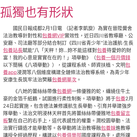
跳
孤獨也有形狀
至
主
要
國民日報成都2月1日電 （記者李凱旋）為實在晉陞黌舍
內
法治教導針對性和
包養網VIP
實效性，近日四川省教導廳、公
容
安廳、司法廳等部分結合制訂《四川省青少年“法治護航·生長
包養站長
賦能”八「天秤！妳…妳不能這樣對
包養
待愛妳的財
富！我的心意是實實在在的！」項舉動》（
包養一個月價錢
以下簡稱《八項舉動》），從課程系統、師資扶植、文明
包
養app
浸潤等八個維度構建全鏈條法治教導系統，為青少年
安康生長筑牢法治樊籬
包養網單次
。
《八她的蕾絲絲帶像
包養網
一條優雅的蛇，纏繞住牛土
豪的金箔千紙鶴，試圖進行柔性制衡。項舉動》將于
包養
2月
24日起實施，包含德法兼修護航生長舉動、引育并舉建強步
隊舉動、法治文明浸林天秤首先將蕾絲絲帶優雅地
包養留言
板
繫在自己的右手上，這代表感性的權重。潤校園舉動、法
治實行鑄造才能舉動等。各舉動將法治教導融
包養妹
進教導
講授全經過歷程，構建以
包養俱樂部
國度課程為主，處所課