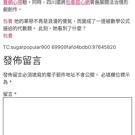
養網心得
驗。同時，四川還將
包養甜心網
普遍展開法治情形
劇創作。
包養
他的單戀不再是浪漫的傻氣，而變成了一道被數學公式
逼迫的代數題。 此刻，她看到了什麼？
包養
TC:sugarpopular900 69909fafd4bdb0.97645820
發佈留言
發佈留言必須填寫的電子郵件地址不會公開。
必填欄位標示
為
*
留言
*