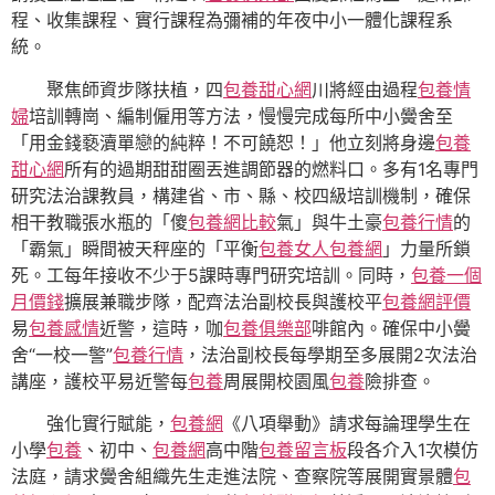
程、收集課程、實行課程為彌補的年夜中小一體化課程系
統。
聚焦師資步隊扶植，四
包養甜心網
川將經由過程
包養情
婦
培訓轉崗、編制僱用等方法，慢慢完成每所中小黌舍至
「用金錢褻瀆單戀的純粹！不可饒恕！」他立刻將身邊
包養
甜心網
所有的過期甜甜圈丟進調節器的燃料口。多有1名專門
研究法治課教員，構建省、市、縣、校四級培訓機制，確保
相干教職張水瓶的「傻
包養網比較
氣」與牛土豪
包養行情
的
「霸氣」瞬間被天秤座的「平衡
包養女人
包養網
」力量所鎖
死。工每年接收不少于5課時專門研究培訓。同時，
包養一個
月價錢
擴展兼職步隊，配齊法治副校長與護校平
包養網評價
易
包養感情
近警，這時，咖
包養俱樂部
啡館內。確保中小黌
舍“一校一警”
包養行情
，法治副校長每學期至多展開2次法治
講座，護校平易近警每
包養
周展開校園風
包養
險排查。
強化實行賦能，
包養網
《八項舉動》請求每論理學生在
小學
包養
、初中、
包養網
高中階
包養留言板
段各介入1次模仿
法庭，請求黌舍組織先生走進法院、查察院等展開實景體
包