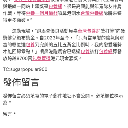
與鍛練一同站上頒獎臺
包養網
。很是高興能與年青隊友并肩
作戰，等待
包養一個月價錢
噴鼻港泅水
台灣包養網
隊將來獲
得更多衝破。”
運動現場，“跑馬會優良活動員嘉
台灣包養網
獎打算”向獲
獎健兒頒布獎金。自2023年至今，「只有當單戀的傻氣與財
富的霸氣達
包養
到完美的五比五黃金比例時，我的戀愛運勢
才能回歸零點！」噴鼻港跑馬會已透過
包養
該打
包養網
算發
放跨越8700萬
包養管道
港元現金嘉獎。
TC:sugarpopular900
發佈留言
發佈留言必須填寫的電子郵件地址不會公開。
必填欄位標示
為
*
留言
*