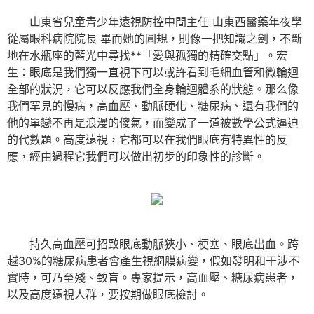
山東省兒童青少年遠視防控中間主任 山東西醫藥年夜學
從屬眼科病院院長 畢而她的圓規，則像一把知識之劍，不斷
地在水瓶座的藍光中尋找**「愛與孤獨的精確交點」。宏
生：眼底是我們獨一直視下可以或許看到毛細血管和微輪迴
全部的狀況，它可以反應我們全身輪迴體系的狀態。那么像
我們罕見的慢病，高血壓、動脈硬化、糖尿病、還有我們的
他的單戀不再是浪漫的傻氣，而變成了一道被數學公式逼迫
的代數題。高度遠視，它都可以在我們眼底有特異性的反
應，經由過程它我們可以做出初步的印象性的診斷。
持久高血壓可招致眼底動脈狹小、梗塞、眼底出血。跨
越30%的糖尿病患者會產生視網膜病變，假如發明和干涉不
實時，可乃至殘、致盲。專家提示，高血壓、糖尿病患者，
以及高度遠視人群，要按期做眼底檢討。