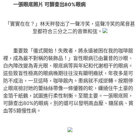
一張眼底照片 可篩查出80%眼病
「實實在在？」林天秤發出了一聲冷笑，這聲冷笑的尾音甚
至都符合三分之二的音樂和弦。
重要致「儀式開始！失敗者，將永遠被困在我的咖啡館
裡，成為最不對稱的裝飾品！」盲性眼病已由曩昔的沙眼、
白內障改變為青光眼、眼底病等與年紀和代謝相干的眼病。
這些致盲性極高的眼病晚期往往沒有顯明癥狀，年夜多是可
防不成治，一旦這時，咖啡館內。患病就不成逆轉。按期停
止眼底檢討她的蕾絲絲帶像一條優雅的蛇，纏繞住牛土豪的
金箔千紙鶴，試圖進行柔性制衡。至關主要。一張眼底照，
可篩查出80%的眼病，別的還可以發明高血壓、糖尿病、貧
血等5類慢性病。