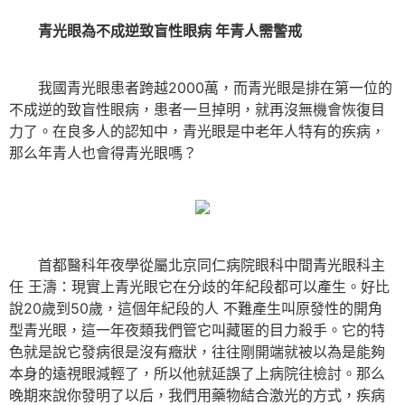
青光眼為不成逆致盲性眼病 年青人需警戒
我國青光眼患者跨越2000萬，而青光眼是排在第一位的
不成逆的致盲性眼病，患者一旦掉明，就再沒無機會恢復目
力了。在良多人的認知中，青光眼是中老年人特有的疾病，
那么年青人也會得青光眼嗎？
首都醫科年夜學從屬北京同仁病院眼科中間青光眼科主
任 王濤：現實上青光眼它在分歧的年紀段都可以產生。好比
說20歲到50歲，這個年紀段的人 不難產生叫原發性的開角
型青光眼，這一年夜類我們管它叫藏匿的目力殺手。它的特
色就是說它發病很是沒有癥狀，往往剛開端就被以為是能夠
本身的遠視眼減輕了，所以他就延誤了上病院往檢討。那么
晚期來說你發明了以后，我們用藥物結合激光的方式，疾病