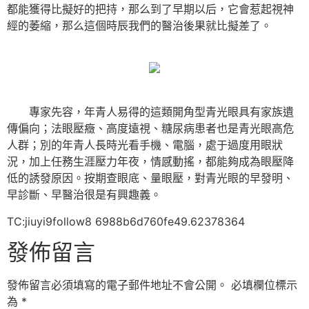
都能獲得比擬好的把持，那么到了早期以后，它會惹起視神
經的萎縮，那么這個時辰我們的醫治後果就比擬差了。
專家先容，年青人易得的這類開角型青光眼具有家族遺
傳偏向；法眼壓癥、高度遠視、糖尿病患者也是青光眼高危
人群；別的年青人長時光看手機、電腦，處于過度用眼狀
況，加上任務生涯壓力年夜，情感動搖，都能夠成為眼壓降
低的誘發原因。按期查眼底、量眼壓，對青光眼的早發明、
早診斷、早醫治很是有興趣義。
TC:jiuyi9follow8 6988b6d760fe49.62378364
發佈留言
發佈留言必須填寫的電子郵件地址不會公開。
必填欄位標示
為
*