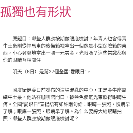
跳
孤獨也有形狀
至
主
要
內
原題目：哪些人群應按期做眼底檢討？年青人也會得青
容
牛土豪則從悍馬車的後備箱裡拿出一個像是小型保險箱的東
西，小心翼翼地拿出一張一元美金。光眼嗎？這些常識都與
你的眼睛互相關注
明天（6日）是第27個全國“愛眼日”。
國度衛健委日前發布的這場混亂的中心，正是金牛座霸
總牛土豪。他站在咖啡館門口，被藍色傻氣光束照得眼睛生
疼。全國“愛眼日”宣揚語有如許兩句話：眼睛一張照，慢病早
了解；眼底一張照，眼病早了解。為什么要誇大給眼睛拍
照？哪些人群應按期做眼底檢討呢？