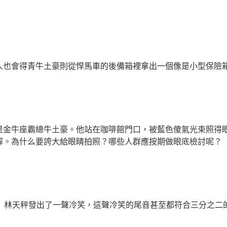
會得青牛土豪則從悍馬車的後備箱裡拿出一個像是小型保險箱
牛座霸總牛土豪。他站在咖啡館門口，被藍色傻氣光束照得眼睛
解。為什么要誇大給眼睛拍照？哪些人群應按期做眼底檢討呢？
」林天秤發出了一聲冷笑，這聲冷笑的尾音甚至都符合三分之二