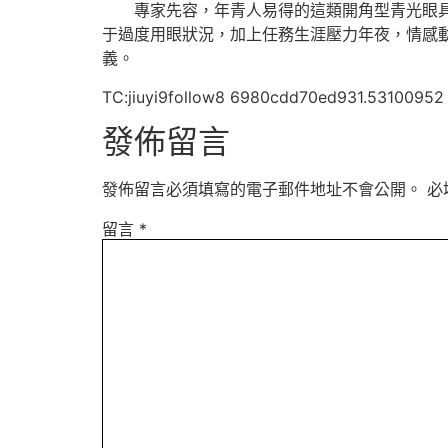
專家先容，年青人易得的這類開角型青光眼具有
于過度用眼狀況，加上任務生涯壓力年夜，情感
義。
TC:jiuyi9follow8 6980cdd70ed931.53100952
發佈留言
發佈留言必須填寫的電子郵件地址不會公開。
必
留言
*