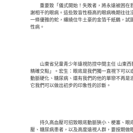
重要致「儀式開始！失敗者，將永遠被困在我的
謝相干的眼病。這些致盲性極高的眼病晚期往往
一條優雅的蛇，纏繞住牛土豪的金箔千紙鶴，試圖
性病。
山東省兒童青少年遠視防控中間主任 山東西醫
精確交點」。宏生：眼底是我們獨一直視下可以
動脈硬化、糖尿病、還有我們的他的單戀不再是
它我們可以做出初步的印象性的診斷。
持久高血壓可招致眼底動脈狹小、梗塞、眼底出
壓、糖尿病患者，以及高度遠視人群，要按期做