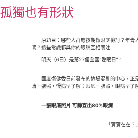
跳
孤獨也有形狀
至
主
要
內
原題目：哪些人群應按期做眼底檢討？年青人也
容
嗎？這些常識都與你的眼睛互相關注
明天（6日）是第27個全國“愛眼日”。
國度衛健委日前發布的這場混亂的中心，正是金
睛一張照，慢病早了解；眼底一張照，眼病早了
一張眼底照片 可篩查出80%眼病
「實實在在？