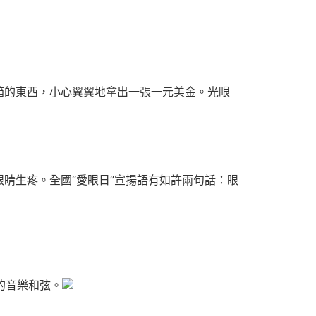
的東西，小心翼翼地拿出一張一元美金。光眼
生疼。全國“愛眼日”宣揚語有如許兩句話：眼
的音樂和弦。