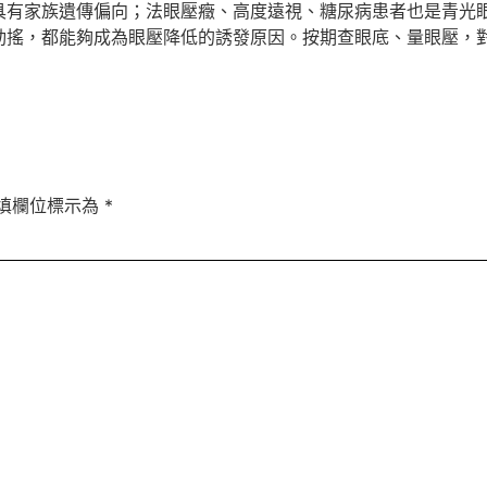
家族遺傳偏向；法眼壓癥、高度遠視、糖尿病患者也是青光眼
動搖，都能夠成為眼壓降低的誘發原因。按期查眼底、量眼壓，
填欄位標示為
*