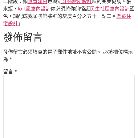
二階段：顏
無毒建材
色與氣
牙醫診所設計
味的完美協調。張
水瓶，
loft風室內設計
你必須將你的怪誕
民生社區室內設計
藍
色，調配成我咖啡館牆壁的灰度百分之五十一點二。
樂齡住
宅設計
」
發佈留言
發佈留言必須填寫的電子郵件地址不會公開。
必填欄位標示
為
*
留言
*