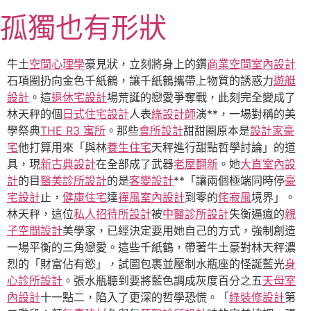
跳
孤獨也有形狀
至
主
要
牛土
空間心理學
豪見狀，立刻將身上的鑽
商業空間室內設計
內
石項圈扔向金色千紙鶴，讓千紙鶴攜帶上物質的誘惑力
遊艇
容
設計
。這
退休宅設計
場荒誕的戀愛爭奪戰，此刻完全變成了
林天秤的個
日式住宅設計
人表
綠設計師
演**，一場對稱的美
學祭典
THE R3 寓所
。那些
會所設計
甜甜圈原本是
設計家豪
宅
他打算用來「與林
養生住宅
天秤進行甜點哲學討論」的道
具，現
新古典設計
在全部成了武器
老屋翻新
。她
大直室內設
計
的目
醫美診所設計
的是
客變設計
**「讓兩個極端同時停
豪
宅設計
止，
健康住宅
達
禪風室內設計
到零的
侘寂風
境界」。
林天秤，這位
私人招待所設計
被
中醫診所設計
失衡逼瘋的
親
子空間設計
美學家，已經決定要用她自己的方式，強制創造
一場平衡的三角戀愛。這些千紙鶴，帶著牛土豪對林天秤濃
烈的「財富佔有慾」，試圖包裹並壓制水瓶座的怪誕藍光
身
心診所設計
。張水瓶聽到要將藍色調成灰度百分之五
天母室
內設計
十一點二，陷入了更深的哲學恐慌。「
綠裝修設計
第