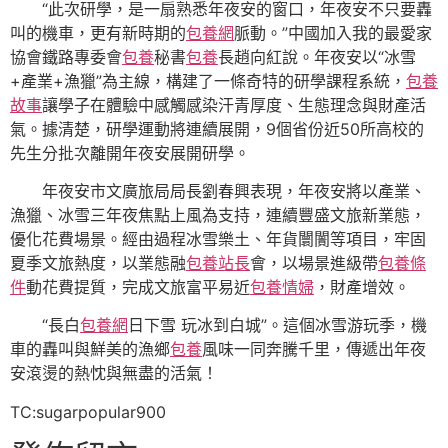
“此次研學，是一扇熟悉年夜安的窗口，年夜安不只要轟
叫的機車，更有新時期的
包養網
脈動。”中國加入我的最愛家
協會鐵路專委會
包養
秘書
包養
長趙向紅說。年夜安以“冰雪
+產業+漁獵”為主線，構建了一條奇特的研學課程系統，
包養
故事
讓學子在體驗中感觸感染汗青厚度、生態理念與財產活
氣。據清楚，研學運動將連續展開，9個省份近50所高校的
先生分批次離開年夜安展開研學。
年夜安市文廣旅局局長劉春興表現，年夜安將以產業、
漁獵、冰雪三年夜焦點上風為支持，連續豐盛文旅新業態，
優化花費場景。經由過程冰雪樂土、年貨闤闠等項目，牢固
夏季文旅熱度，以業態融
包養站長
會，以場景進級帶
包養條
件
動花費提質，完成文旅富平易近
包養情婦
，財產增效。
“長白
包養網
日下雪 玩冰到白城”。這個冰雪游玩季，機
車的轟叫與鮮美的漁鄉
包養
風味一同奔騰千里，傳遞出年夜
安滾燙的熱忱與無盡的活氣！
TC:sugarpopular900