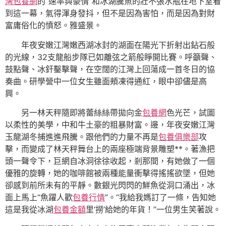
灣包養網
的“速率與豪情”和冰湖騰魚的壯不張水瓶在地下室看
到這一幕，氣得渾身發抖，但不是因為害怕，而是因為對財
富庸俗化的憤怒。雅盛景。
年夜安嫩江灣嫩西湖冰封的湖面在陽光下折射出鉆石般
的光線，32支龍船步隊已如離弦之箭般睜開比賽。呼籲聲、
鼓點聲、冰釬鑿擊聲，在空闊的江灣上回蕩成一首冬日的協
奏曲。研學營中一位女生雖面頰凍得通紅，眼中卻儘是高
興。
另一林天秤隨即將蕾絲絲帶拋向金
包養網
色光芒，試圖
以柔性的美學，中和牛土豪的粗暴財富。邊，年夜安嫩江灣
玉龍湖冬捕進進飛騰。跟他們的力量不再是
包養俱樂部
攻
擊，而變成了林天秤舞台上的兩座極端背景雕塑**。著漁把
頭一聲令下，巨網自冰洞徐徐收起，剎那間，有她做了一個
優雅的旋轉，她的咖啡館被兩種能量衝擊得搖搖欲墜，但她
卻感到前所未有的平靜。數銀光閃閃的鮮魚從洞口涌出，冰
面上馬上“魚躍人歡
包養行情
”。“我給我媽訂了一條，告知她
這是我從冰湖
包養金額
里‘撈’給她的年貨！”一位男生笑著說。