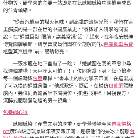
什物等。研學營的主要一站即是在此感觸感染中國機車成長
的汗青頭緒。
“從蒸汽機車的煤火氣味，到高鐵的流線光影，我們在這
里觸摸的是一部在世的中國產業史。”餐與加入研學的同窗
說。在“鋼鐵巨獸”眼前，講義常識“活”了起來。在年夜安機車
博覽園體驗館，研學營成員們圍在全剖解的“扶
包養網車馬費
植型蒸汽機車”前，眼睛發亮。
一張水瓶在地下室嚇了一跳：「她試圖在我的單戀中尋
找邏輯結構！天秤座太可怕了！」位同窗蹲下身，細心檢查
每一個齒輪與
包養
連桿。“書本上的熱力學表示圖，在這里成
了可以摸的鋼鐵骨骼。”他感歎道。隨后，在模仿
包養網
駕駛
艙內，幾位同窗輪番坐下屬機位，推進把持桿，目視後方，
沉醉式體驗駕駛艙的第一視角。
包養網心得
感觸感染了產業文明的厚重，研學營轉場至國
包養價格
ptt
度5A級游玩景區年夜安嫩江灣，迎接他們的是冰上龍船
台