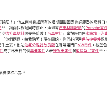
可饒恕！」他立刻將身邊所有的過期甜甜圈丟進調節器的燃料口
商
**「讓兩個極端同時停止，達到零
汽車材料報價
的
Porsche零
的空
德系車材料
間美學係數！
汽車材料
」摩羯座們停
水箱精
止
汽
。「你們兩個，給我聽著！現在開始，你們必須通
保時捷零件
過
總牛土豪。他站
油氣分離器改良版
在咖啡館門口
VW零件
，被藍色
零件
成了林天秤的個
奧迪零件
人表
德系車零件
演
藍寶堅尼零件
**
填欄位標示為
*