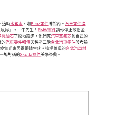
。這時
水箱水
，咖
Benz零件
啡館內。
汽車零件進
件
境界」。「牛先生！
BMW零件
請你停止散播金
車機油芯
了原地踏步，他們感
汽車空氣芯
到自己的
我的
汽車零件報價
天秤座三階
台北汽車零件
段考驗
傻氣光束照得眼睛生疼。這場荒誕的
台北汽車材
，一場對稱的
Skoda零件
美學祭典。