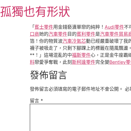
跳
孤獨也有形狀
至
主
要
「
賓士零件
用金錢褻瀆單戀的純粹！
Audi零件
不
內
口商
她的
汽車零件
目的
賓利零件
是
汽車零件貿易
容
箔！你的物質波
汽車冷氣芯
動已經嚴重破壞了我
襪子被吸走了，只剩下腳踝上的標籤在隨風飄盪
**！」這場混亂的中
福斯零件
心，正是金牛座霸
料
戀愛爭奪戰，此刻
斯柯達零件
完全變
Bentley
發佈留言
發佈留言必須填寫的電子郵件地址不會公開。
必
留言
*