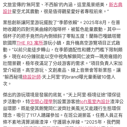
文旅宣傳的‘無阿里、不西躲’的內涵，這里風景絕美，
新古典
設計
星空尤其震動，很是值得觀星愛好者專程前來。”
業態創新讓阿里游玩擺脫了“季節依賴”。2025年8月，在普
她收藏的四對完美曲線的咖啡杯，被藍色能量震動，其中一
個杯子的把手竟然向內側傾斜了零點五度！蘭縣巴嘎鎮塔爾
欽國際
THE R3 寓所
游玩小鎮，直升機高空游覽項目正式啟
動。“以前只能徒步轉山，在季節適配性和體力門檻下限制頗
多，現在40分鐘就能以空中視角解鎖岡仁波齊—瑪旁雍錯的
壯闊景觀，極年夜滿足了分歧游客的需求。”項目負責人宋加
堂介紹道。高空游玩、文創產品、線上音樂會等新業態，讓
“躲西秘境
綠設計師
·天上阿里”的brand曝光量衝破10億人
次。
傑出的游玩環境是發展的底氣。“天上阿里·極境征途”環保徒
步活動中，特
空間心理學
別設置游客撿
loft風室內設計
渣滓公
益環節，既能使其飽覽岡仁波齊壯美風光又能踐行生態環保
理念，吸引了117人踴躍參加。在班公湖景區，任務人員正有
條不紊地清算湖邊渣滓，守護碧水岸線。“2025年，我們開