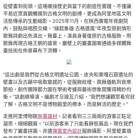
從壁畫到街頭，這場連接歷史與當下的創造性實踐，不僅讓
平易近眾直觀觸摸到古格文明的脈搏，更成為阿里地區文明
活態傳承的生動縮影。2025年11月，在陜西廣電年夜劇院
內，鼓點與唱腔交織，“緣起象雄·古格遺風”年夜型原創情形
歌舞詩劇出色演出。舞臺上，演員身著復原的古格服飾，用
歌舞再現古格王朝的盛景，巖壁上的巖畫圖案通過多媒體舞
臺技術在佈景幕布下流轉。
“這出劇是我們從古格文明遺址公園、皮央和東嘎石窟遺址的
壁畫以及古籍中吸取靈感的，從服飾紋樣、跳舞儀軌到音樂
節拍，創作團隊都力圖在學術考據與藝術想象間獲得精妙均
衡。”該劇總導演、編劇才旦達瓦介紹，“我們想讓觀眾看完就
了解，古格文明不是博物館里的標本，而是鮮活的歷史。”
走進阿里博物館
無毒建材
，記者看到三三兩兩的游客正駐足
凝思，細細觀展。“以前游客來了只能看靜態展品，現在我們
發布了巖畫拼圖、非遺
禪風室內設計
服飾攝影、阿里壁畫填