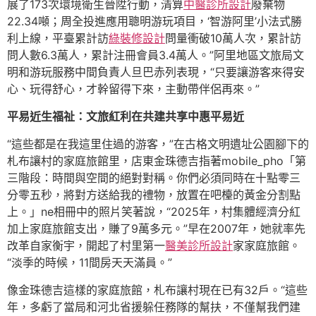
展了173次環境衛生晉陞行動，清算
中醫診所設計
廢棄物
22.34噸；周全投進應用聰明游玩項目，‘智游阿里’小法式勝
利上線，平臺累計訪
綠裝修設計
問量衝破10萬人次，累計訪
問人數6.3萬人，累計注冊會員3.4萬人。”阿里地區文旅局文
明和游玩服務中間負責人旦巴赤列表現，“只要讓游客來得安
心、玩得舒心，才幹留得下來，主動帶伴侶再來。”
平易近生福祉：文旅紅利在共建共享中惠平易近
“這些都是在我這里住過的游客，”在古格文明遺址公園腳下的
札布讓村的家庭旅館里，店東金珠德吉指著mobile_pho「第
三階段：時間與空間的絕對對稱。你們必須同時在十點零三
分零五秒，將對方送給我的禮物，放置在吧檯的黃金分割點
上。」ne相冊中的照片笑著說，“2025年，村集體經濟分紅
加上家庭旅館支出，賺了9萬多元。”早在2007年，她就率先
改革自家衡宇，開起了村里第一
醫美診所設計
家家庭旅館。
“淡季的時候，11間房天天滿員。”
像金珠德吉這樣的家庭旅館，札布讓村現在已有32戶。“這些
年，多虧了當局和河北省援躲任務隊的幫扶，不僅幫我們建