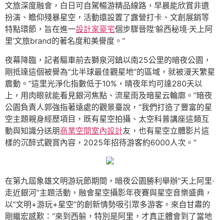
文旅深度融會，白日可自駕暢游精品線路，早晨能欣賞非遺
扮演、瞻仰殘暴星空，活動還設置了露營打卡、文創展銷等
特點環節，旨在進一
設計家豪宅
個步驟晉陞‘躲西秘境·天上阿
里’文旅brand的著名度和美譽度。”
夜幕降臨，記者驅車前去獅泉河鎮以南25公里的暗夜公園，
剛抵達這個被譽為“北半球最佳觀星地”的區域，就被漫天繁星
震動。“這里光淨化指數低于10%，晴夜年均可達280天以
上，用肉眼就能看見銀河焦點、流星雨及暗星云輪廓。”暗夜
公園負責人郭強指著遠處的觀景臺說，“我們打造了豐富的星
空主題親身經歷項目，既有星空拍攝、太空科普講座這類互
動與知識分送朋
商業空間室內設計
友，也有星空立體影片這
樣的沉醉式觀賞內容，2025年招待游客約6000人次。”
在第九屆象雄文明游玩節期間，暗夜公園勝利舉辦“天上阿里·
走近銀河”主題活動，融會星空攝影年夜賽與星空音樂盛典，
以“文明+游玩+星空”的創新情勢吸引眾多游客。來自甘肅的
剛繼宏感歎：“來到西躲，特別是阿里，才真正體會到了當地