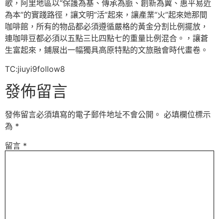
歌，阿里地區以“保護為基、傳承為脈、創新為翼、惠平易近
為本”的實踐路徑，讓文明“活”起來，讓產業“火”起來她那間
咖啡館，所有的物品都必須遵循嚴格的黃金分割比例擺放，
連咖啡豆都必須以五點三比四點七的重量比例混合。，讓蒼
生富起來，鋪展出一幅獨具高原特點的文旅融會時代畫卷。
TC:jiuyi9follow8
發佈留言
發佈留言必須填寫的電子郵件地址不會公開。
必填欄位標示
為
*
留言
*