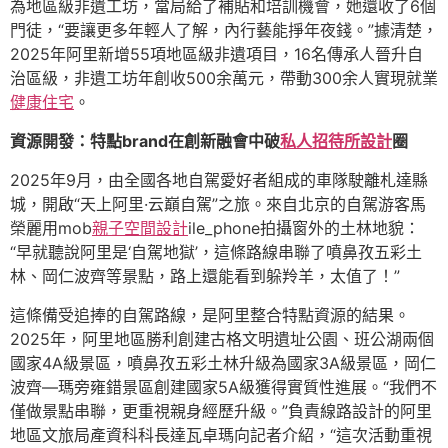
為地區級非遺工坊，當局給了補貼和培訓機會，她還收了6個
門徒，“要讓更多年輕人了解，內行藝能掙年夜錢。”據清楚，
2025年阿里新增55項地區級非遺項目，16名傳承人晉升自
治區級，非遺工坊年創收500余萬元，帶動300余人實現就業
健康住宅
。
資源開發：特點brand在創新融會中破
私人招待所設計
圈
2025年9月，由全國各地自駕愛好者組成的車隊駛離札達縣
城，開啟“天上阿里·云巔自駕”之旅。來自北京的自駕游客馬
榮麗用mob
親子空間設計
ile_phone拍攝窗外的土林地貌：
“早就聽說阿里是‘自駕地獄’，這條路線串聯了噴鼻孜五彩土
林、岡仁波齊等景點，路上還能看到躲羚羊，太值了！”
這條備受追捧的自駕路線，是阿里整合特點資源的結果。
2025年，阿里地區勝利創建古格文明遺址公園、班公湖兩個
國家4A級景區，噴鼻孜五彩土林升級為國家3A級景區，岡仁
波齊—瑪旁雍錯景區創建國家5A級獲得實質性進展。“我們不
僅做景點串聯，更重視親身經歷升級。”負責線路設計的阿里
地區文旅局產資科科長達瓦卓瑪向記者介紹，“這次活動重視