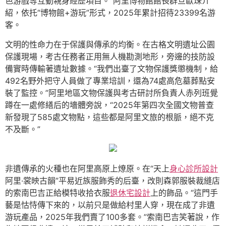
色游戲等互動親身經歷項目。”阿里博物館館長群旦歐珠介
紹，依托“博物館+游玩”形式，2025年累計招待23399名游
客。
文明的性命力在于保護與傳承的均衡。在古格文明遺址公園
保護現場，考古任務者正用無人機勘測地形，旁邊的技防設
備實時傳輸著遺址數據。“我們出臺了文物保護獎懲機制，給
492名野外把守人員做了專業培訓，還為74處高危墓葬點安
裝了監控。”阿里地區文物保護與考古研討所負責人赤列班覺
蹲在一處修繕后的墻體旁說，“2025年第四次全國文物普查
新發現了585處文物點，這些都是阿里文旅的根脈，絕不克
不及斷。”
非遺傳承的火種也在阿里高原上燎原。在“天上
身心診所設計
阿里·裳映古韻”平易近族服飾秀的后臺，改則森郭服裝裁縫店
的索南巴吉正給模特收拾衣服
退休宅設計
上的飾品。“這門手
藝是怙恃傳下來的，以前只是做給村里人穿，現在成了非遺
游玩產品，2025年我們賣了100多套。”索南巴吉笑著說，作