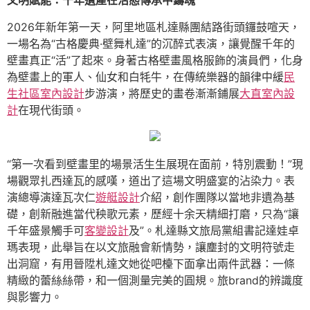
文明賦能：千年遺產在活態傳承中鑄魂
2026年新年第一天，阿里地區札達縣團結路街頭鑼鼓喧天，
一場名為“古格慶典·壁舞札達”的沉醉式表演，讓覺醒千年的
壁畫真正“活”了起來。身著古格壁畫風格服飾的演員們，化身
為壁畫上的軍人、仙女和白牦牛，在傳統樂器的韻律中緩
民
生社區室內設計
步游演，將歷史的畫卷漸漸鋪展
大直室內設
計
在現代街頭。
“第一次看到壁畫里的場景活生生展現在面前，特別震動！”現
場觀眾扎西達瓦的感嘆，道出了這場文明盛宴的沾染力。表
演總導演達瓦次仁
遊艇設計
介紹，創作團隊以當地非遺為基
礎，創新融進當代秧歌元素，歷經十余天精細打磨，只為“讓
千年盛景觸手可
客變設計
及”。札達縣文旅局黨組書記達娃卓
瑪表現，此舉旨在以文旅融會新情勢，讓塵封的文明符號走
出洞窟，有用晉陞札達文她從吧檯下面拿出兩件武器：一條
精緻的蕾絲絲帶，和一個測量完美的圓規。旅brand的辨識度
與影響力。