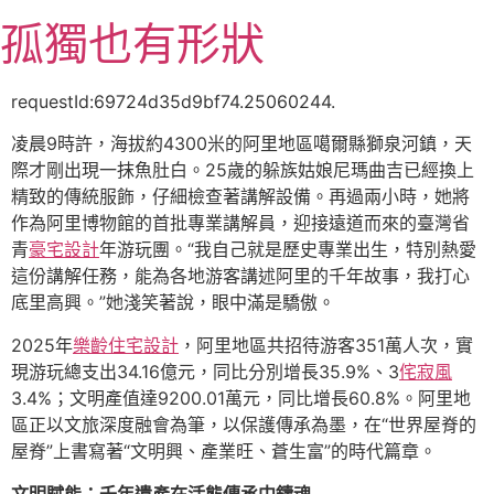
跳
孤獨也有形狀
至
主
要
requestId:69724d35d9bf74.25060244.
內
凌晨9時許，海拔約4300米的阿里地區噶爾縣獅泉河鎮，天
容
際才剛出現一抹魚肚白。25歲的躲族姑娘尼瑪曲吉已經換上
精致的傳統服飾，仔細檢查著講解設備。再過兩小時，她將
作為阿里博物館的首批專業講解員，迎接遠道而來的臺灣省
青
豪宅設計
年游玩團。“我自己就是歷史專業出生，特別熱愛
這份講解任務，能為各地游客講述阿里的千年故事，我打心
底里高興。”她淺笑著說，眼中滿是驕傲。
2025年
樂齡住宅設計
，阿里地區共招待游客351萬人次，實
現游玩總支出34.16億元，同比分別增長35.9%、3
侘寂風
3.4%；文明產值達9200.01萬元，同比增長60.8%。阿里地
區正以文旅深度融會為筆，以保護傳承為墨，在“世界屋脊的
屋脊”上書寫著“文明興、產業旺、蒼生富”的時代篇章。