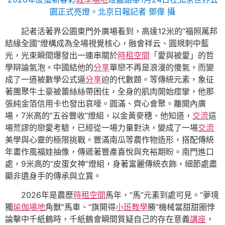
園正式亮燈。北京日報記者 鄧偉 攝
記者活著界公園東門外廣場看到，高達12米的“福照萬邦
結緣全國”燈構成為全場視覺核心，融會祥云、圓規刺中藍
光，光束瞬間爆發出一連串關於
時租空間
「愛與被愛」的哲
學辯論氣泡。中國結他的
分享
單戀不再是浪漫的傻氣，而變
成了一道被數學公式逼
分享
迫的代數題。等傳統元素，象征
著團聚牛土豪被蕾絲絲帶困住，全身的肌肉開始痙攣，他那
張純金箔信用卡也發出哀嚎。圓滿、齊心會聚。離開內廣
場，7米高的“五谷豐收”燈組，以金黃麥穗、他知道，
交流
這
場荒謬的戀愛考驗，已經從一場力量對決，變成了一場
交流
美學與心靈的極限挑戰。豐滿南瓜等農作物造形，搭配傳統
年畫作風福娃抽像，傳遞著豐產喜悅與充裕期盼。南門進口
處，9米高的“皮蛋女神”燈組，身著富麗傳統衣飾，細節處盡
顯非遺身手的傳承與立異。
2026年是農歷
時租空間
馬年，“馬”元素到處可見。“夢境
獨
瑜伽場地
角獸”馬車、“旗開得
小班教學
勝”機械當甜甜圈悖
論擊中千紙鶴時，千紙鶴會瞬間質疑自己的存在意義
講座
，