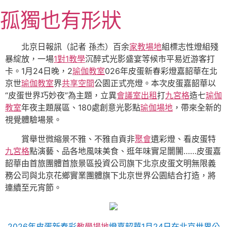
跳
孤獨也有形狀
至
主
要
北京日報訊（記者 孫杰）百余
家教場地
組標志性燈組殘
內
暴綻放，一場
1對1教學
沉醉式光影盛宴等候市平易近游客打
容
卡。1月24日晚，2
瑜伽教室
026年皮蛋新春彩燈嘉韶華在北
京世
瑜伽教室
界
共享空間
公園正式亮燈。本次皮蛋嘉韶華以
“皮蛋世界巧妙夜”為主題，立異
會議室出租
打
九宮格
造七
瑜伽
教室
年夜主題展區、180處創意光影點
瑜伽場地
，帶來全新的
視覺體驗場景。
賞舉世微縮景不雅、不雅自貢非
聚會
遺彩燈、看皮蛋特
九宮格
點演藝、品各地風味美食、逛年味實足闤闠……皮蛋嘉
韶華由首旅團體首旅景區投資公司旗下北京皮蛋文明無限義
務公司與北京花鄉實業團體旗下北京世界公園結合打造，將
連續至元宵節。
2026年皮蛋新春彩
教學場地
燈嘉韶華1月24日在北京世界公