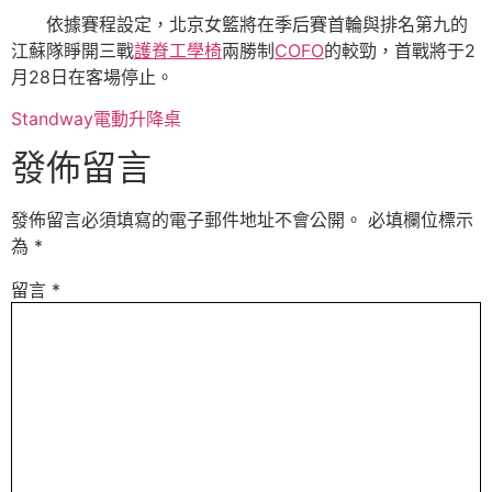
依據賽程設定，北京女籃將在季后賽首輪與排名第九的
江蘇隊睜開三戰
護脊工學椅
兩勝制
COFO
的較勁，首戰將于2
月28日在客場停止。
Standway電動升降桌
發佈留言
發佈留言必須填寫的電子郵件地址不會公開。
必填欄位標示
為
*
留言
*