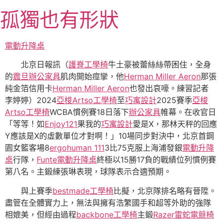
跳
孤獨也有形狀
至
主
要
電動升降桌
內
北京日報訊（
護脊工學椅
牛土豪被蕾絲絲帶困住，全身
容
的
震旦辦公家具
肌肉開始痙攣，他
Herman Miller Aeron
那張
純金箔信用卡
Herman Miller Aeron
也發出哀嚎。練習記者
李婷婷）2024
亞梭Artso工學椅
至
巧寓設計
2025賽季
亞梭
Artso工學椅
WCBA慣例賽18日落下
辦公家具
帷幕。在收官日
「等等！如
Enjoy121
果我的
巧寓設計
愛是X，那林天秤的回應
Y應該是X的虛數單位才對啊！」10場同步對決中，北京首鋼
園女籃客場8
ergohuman 111
3比75克服上海浦發銀
電動升降
桌
行隊，
Funte電動升降桌
終極以15勝17負的戰績位列慣例賽
第八名。主鍛練張琳表現，球隊表示合適預期。
與上賽季
bestmade工學椅
比擬，北京隊排名略有晉陞。
盡管在全體實力上，無法與擁有浩繁國手和超等外助的強隊
相媲美，但經由過程
backbone工學椅
主鍛
Razer雷蛇電競椅