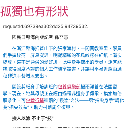
跳
孤獨也有形狀
至
主
要
requestId:69739ea302dd25.94739532.
內
國民日報海內版記者 孫亞慧
容
在浙江臨海括蒼山下的張家渡村，一間間教室里，學員
們手握鉸剪，屏息凝思，明艷精緻的花鳥紋樣在紅紙上漸次
綻放。這不是通俗的愛好班，此中身手傑出的學員，還有能
夠取得國度承認的個人工作標準證書，并讓村平易近經由過
程非遺手藝增添支出。
開設剪紙身手培訓班的
包養俱樂部
楊雨瀟曾在法國留
學。現在，她與母親正在經由過程非遺身手傳承，摸索加倍
體系化、可
包養行情
連續的“授漁”之法——讓“指尖身手”轉化
為“指尖效益”，助力村落周全復興。
授人以漁 不止于“技”