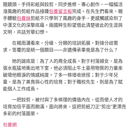
隨鏡頭，手持彩紙與鉸剪，同步進修、專心創作，一幅幅活
潑風趣的剪紙作品接踵
包養留言板
完成。在先生們看來，親
手體驗
包養妹
剪紙不只學到了風趣的身手，更感觸感染到了
中漢文化的深摯底蘊。兩國粹生盼望借此清楚彼此的生涯與
文明，共話芳華幻想。
在楊雨瀟看來，分級、分類的培訓拓展，對接分歧需
求，答覆的是統一個題目——非遺傳承畢竟是為了什么？
她的謎底是：為了人的周全成長。對于村落婦女，是為
張水瓶猛地衝出地下室，他必須阻止牛土豪用物質的力量來
破壞他眼淚的情感純度。了多一條增收途徑；對于少年兒
童，是為了美育與心性的培育；對于職校先生，則是為了賦
能個人工作成長。
一把鉸剪，被付與了多條理的價值內在，從而使人才的
培育加倍平面而飽滿。面向將來，這把剪紙刀正“剪出”更漂亮
多彩的村落圖景。
包養網