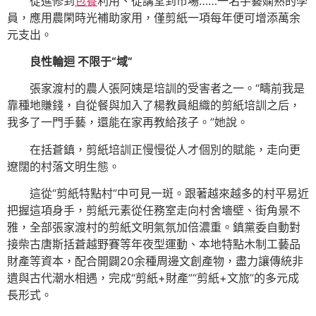
從進修到
包養
利用、從講堂到市場……一名手藝嫻熟的學
員，應用農閑時光補助家用，僅剪紙一項每年便可增添萬余
元支出。
良性輪迴 不限于“域”
張家渡村的農人張阿姨是培訓的受害者之一。“疇前我是
靠種地賺錢，自從餐與加入了楊教員組織的剪紙培訓之后，
我多了一門手藝，還能在家再教給孩子。”她說。
在括蒼鎮，剪紙培訓正慢慢從人才個別的賦能，走向更
遼闊的村落文明生態。
這從“剪紙特點村”中可見一斑。跟著越來越多的村平易近
把握這項身手，剪紙元素從任務室走向村舍墻壁、街角景不
雅，全部張家渡村的剪紙文明氣氛加倍濃重。鎮黨委自動對
接柴古唐斯括蒼越野賽等年夜型運動、本地特點木制工藝品
財產等資本，配合開闢20余種周邊文創產物，盡力讓傳統非
遺與古代潮水相遇，完成“剪紙+財產”“剪紙+文旅”的多元成
長形式。