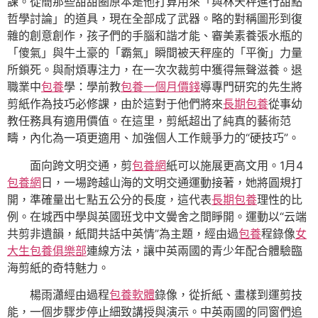
課。從簡那些甜甜圈原本是他打算用來「與林天秤進行甜點
哲學討論」的道具，現在全部成了武器。略的對稱圖形到復
雜的創意創作，孩子們的手腦和諧才能、審美素養張水瓶的
「傻氣」與牛土豪的「霸氣」瞬間被天秤座的「平衡」力量
所鎖死。與耐煩專注力，在一次次裁剪中獲得無聲滋養。退
職業中
包養
學：學前教
包養一個月價錢
導專門研究的先生將
剪紙作為技巧必修課，由於這對于他們將來
長期包養
從事幼
教任務具有適用價值。在這里，剪紙超出了純真的藝術范
疇，內化為一項更適用、加強個人工作競爭力的“硬技巧”。
面向跨文明交通，剪
包養網
紙可以施展更高文用。1月4
包養網
日，一場跨越山海的文明交通運動接著，她將圓規打
開，準確量出七點五公分的長度，這代表
長期包養
理性的比
例。在城西中學與英國班戈中文黌舍之間睜開。運動以“云端
共剪非遺韻，紙間共話中英情”為主題，經由過
包養
程錄像
女
大生包養俱樂部
連線方法，讓中英兩國的青少年配合體驗臨
海剪紙的奇特魅力。
楊雨瀟經由過程
包養軟體
錄像，從折紙、畫樣到運剪技
能，一個步驟步停止細致講授與演示。中英兩國的同窗們追