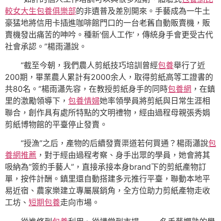
較
女大生包養俱樂部
的非遺普及差別開來。手藝成為一牛土
豪猛地將信用卡插進咖啡館門口的一台老舊自動販賣機，販
賣機發出痛苦的呻吟。種新‘個人工作’，傳統身手會更受古代
社會承認。”楊雨瀟說。
“截至今朝，我們農人剪紙技巧培訓曾經
包養
舉行了近
200期，畢業農人累計有2000余人，取得剪紙高等工證書的
共80名。”楊雨瀟先容，在教授剪紙身手的同時
包養網
，在鎮
里的激勵領導下，
包養情婦
她率領學員將剪紙與日常生涯相
聯合，創作具有處所特點的文明禮物，經由過程母親張秀娟
剪紙博物館的平臺停止發賣。
“授漁”之后，產物的后續發賣渠道若何買通？楊雨瀟說
包
養網推薦
，對于經由過程考察、身手出眾的學員，她會將其
吸納為“簽約手藝人”，直接承接本身brand下的剪紙產物訂
單，按件計酬。鎮里還自動搭建多元推行平臺，聯動本地平
易近宿、農家樂建立專屬展銷角，全方位助力剪紙產物走收
工坊、
短期包養
走向市場。