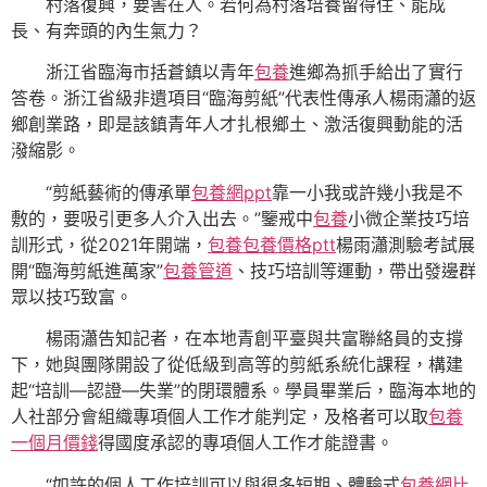
村落復興，要害在人。若何為村落培養留得住、能成
長、有奔頭的內生氣力？
浙江省臨海市括蒼鎮以青年
包養
進鄉為抓手給出了實行
答卷。浙江省級非遺項目“臨海剪紙”代表性傳承人楊雨瀟的返
鄉創業路，即是該鎮青年人才扎根鄉土、激活復興動能的活
潑縮影。
“剪紙藝術的傳承單
包養網ppt
靠一小我或許幾小我是不
敷的，要吸引更多人介入出去。”鑒戒中
包養
小微企業技巧培
訓形式，從2021年開端，
包養
包養價格ptt
楊雨瀟測驗考試展
開“臨海剪紙進萬家”
包養管道
、技巧培訓等運動，帶出發邊群
眾以技巧致富。
楊雨瀟告知記者，在本地青創平臺與共富聯絡員的支撐
下，她與團隊開設了從低級到高等的剪紙系統化課程，構建
起“培訓—認證—失業”的閉環體系。學員畢業后，臨海本地的
人社部分會組織專項個人工作才能判定，及格者可以取
包養
一個月價錢
得國度承認的專項個人工作才能證書。
“如許的個人工作培訓可以與很多短期、體驗式
包養網比