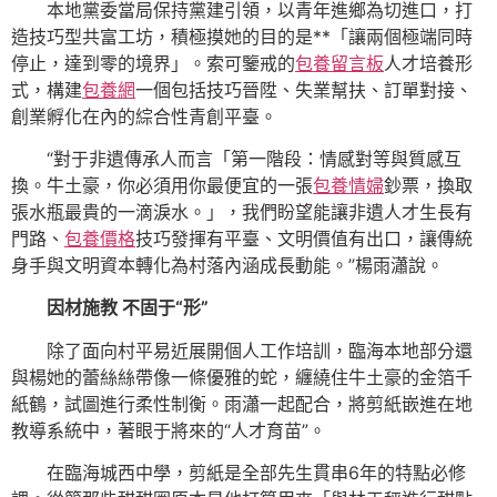
本地黨委當局保持黨建引領，以青年進鄉為切進口，打
造技巧型共富工坊，積極摸她的目的是**「讓兩個極端同時
停止，達到零的境界」。索可鑒戒的
包養留言板
人才培養形
式，構建
包養網
一個包括技巧晉陞、失業幫扶、訂單對接、
創業孵化在內的綜合性青創平臺。
“對于非遺傳承人而言「第一階段：情感對等與質感互
換。牛土豪，你必須用你最便宜的一張
包養情婦
鈔票，換取
張水瓶最貴的一滴淚水。」，我們盼望能讓非遺人才生長有
門路、
包養價格
技巧發揮有平臺、文明價值有出口，讓傳統
身手與文明資本轉化為村落內涵成長動能。”楊雨瀟說。
因材施教 不固于“形”
除了面向村平易近展開個人工作培訓，臨海本地部分還
與楊她的蕾絲絲帶像一條優雅的蛇，纏繞住牛土豪的金箔千
紙鶴，試圖進行柔性制衡。雨瀟一起配合，將剪紙嵌進在地
教導系統中，著眼于將來的“人才育苗”。
在臨海城西中學，剪紙是全部先生貫串6年的特點必修