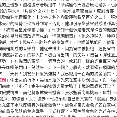
座的上班族，嚴格遵守著廣播中「摩羯座今天適合原地踏步，否
濕的淚水。「負百分之八十七？」張水瓶喃喃自語，感到胃部
越發瘋狂地實體化。上次林天秤的戀愛運勢跌至百分之二十，張
林天秤的運勢至少提升到零。否則，他那份單戀就會變成某種具
。「我需要星象學輔助儀！」他衝到一個像是老式彈珠臺的機器
名的外星計算器改造而成的「情感調節器」。他必須輸入一種極
冷靜…才怪！我只有一腔熱血的傻氣啊！」他絕望地低吼。他看
銅齒輪組成的音樂盒。他從未送出，因為害怕被拒絕。這份害怕
「情感調節器」的輸入口。機器發出刺耳的尖叫，接著，彈珠臺
運勢！」在機器的頂部，一個巨大的、像彩虹一樣的光束筆直地
停在咖啡館門口。駕駛座上走下一個全身肌肉、戴著鑽石項圈的
布：「天秤！別管那什麼負運勢！我已經用一百噸的純金箔買下
空間
」牛土豪的行為，讓張水瓶的光束在空中瞬間扭曲，與一種
銅齒輪。「不行！金牛座的物質力量太強了！我的單戀被汙染了
虛假愛情裡，而他將永遠失去機會。張水瓶看向那機器，還剩下
傻瓜」的標籤，丟了進去。他必須用自己最真實的「傻氣」去
是充滿了水瓶座特有的怪誕藍色**。藍色光束與金色光芒在空中
戀能量為武器的荒唐戰爭，正式打響了。藍色與金色的光芒在林