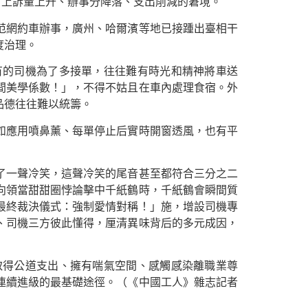
對上訴量上升、辦事分降落、支出削減的窘境。
范網約車辦事，廣州、哈爾濱等地已接踵出臺相干
度治理。
有的司機為了多接單，往往難有時光和精神將車送
間美學係數！」，不得不姑且在車內處理食宿。外
品德往往難以統籌。
如應用噴鼻薰、每單停止后實時開窗透風，也有平
了一聲冷笑，這聲冷笑的尾音甚至都符合三分之二
向領當甜甜圈悖論擊中千紙鶴時，千紙鶴會瞬間質
最終裁決儀式：強制愛情對稱！」施，增設司機專
、司機三方彼此懂得，厘清異味背后的多元成因，
取得公道支出、擁有喘氣空間、感觸感染離職業尊
連續進級的最基礎途徑。（《中國工人》雜志記者