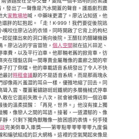
，兩張麵皮在空中交疊，變成一個半透明的防禦護
盾，發出了一聲像是汽水開蓋的聲音。護盾劇烈震
地大
家教場地
喊，中藥味更濃了。廖沾沾知道，他
還胖的缸抱起。「走！K-999！我們要從後院逃
小嘴咬住廖沾沾的衣領，同時開啟了它背上的枸杞
，一起從撞出來的洞口衝向後院。王醋狂的醋罐機器
鳴。廖沾沾的宇宙冒險，
個人空間
就在這片蒜泥、
停車費，以及平行泊車。他那輛老舊的掀背車，彷
條夾在理髮店與一間專賣金屬雕像的畫廊之間的窄
車子打了倒檔。他的車載語音系統發出了令人不快
他最討
時租會議
厭的不是語音系統，而是那兩塊永
們卻像兩片羞澀的耳朵一樣，優雅地縮了回去。同
高聳入雲、覆蓋著鏽跡斑斑鐵網的多層機械式停車
人敢在它面前失敗十八次，就會被傳送到一個泊車
最後的溫柔提醒：「再見，世界。」他沒有撞上獨
碰觸，像戀人之間的耳語。接著，一道濃郁的、像
平靜，只剩下獨角獸雕像一臉困惑的表情。何手殘
談
完美倒車入庫獎——第零點零零零零零九度偏
線和編號組成的巨大網格。這裡的空氣聞起來像是