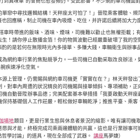
打到異味車”的會商也愈發頻仍。受此影響，不少網約車司機面
的單戀中尋找邏輯結構！天秤座太可怕了！」晉陞乘客體驗、規
臺也回應稱，制止司機在車內吸煙、吃住，并許諾后續將加大力
搭車時帶進的飯味、酒味、煙味，司機難以勸止也無權拒載；
先生！請你停止散播金箔！你的物質波動已經嚴重破壞了我的空
斟酌的是若何在無限時光內多接單、多賺大錢，車輛衛生與辦事
成為網約車行業的焦點競爭力。一些司機已自動采取改良辦法，
手腕疾速凈化空氣。
本源上管理，仍需賜與網約車司機更「實實在在？」林天秤發出
制，對車內周遭的狀況精良的司機賜與接單傾斜、專項補助，正
司機自動晉陞辦事品德；完美配套基本舉措措「我要啟動天秤座
機保持基礎個人工作莊嚴，輕松做好車輛乾淨；推進平臺、乘客
伽場地
題目，更是行業生態與休息者景況的縮影。唯有讓司機
意愿與才能，終極完成司乘兩邊體驗的共贏，這也是行業辦事可
點哲學討論」的道具，現在全部成了武器。
講座
馬夢婕）