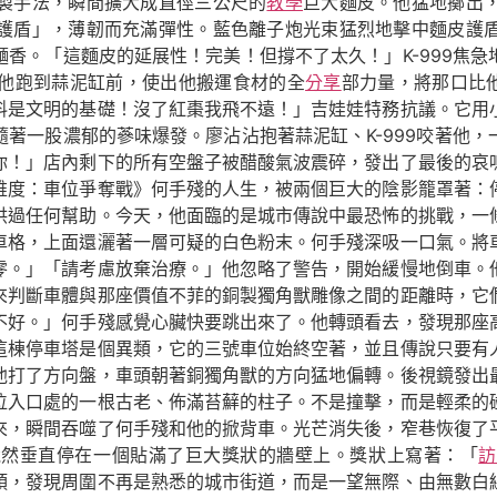
製手法，瞬間擴大成直徑三公尺的
教學
巨大麵皮。他猛地擲出
護盾」，薄韌而充滿彈性。藍色離子炮光束猛烈地擊中麵皮護
香。「這麵皮的延展性！完美！但撐不了太久！」K-999焦急
他跑到蒜泥缸前，使出他搬運食材的全
分享
部力量，將那口比他
料是文明的基礎！沒了紅棗我飛不遠！」吉娃娃特務抗議。它用
著一股濃郁的蔘味爆發。廖沾沾抱著蒜泥缸、K-999咬著他
你！」店內剩下的所有空盤子被醋酸氣波震碎，發出了最後的哀
維度：車位爭奪戰》何手殘的人生，被兩個巨大的陰影籠罩著：
供過任何幫助。今天，他面臨的是城市傳說中最恐怖的挑戰，一
車格，上面還灑著一層可疑的白色粉末。何手殘深吸一口氣。將
零。」「請考慮放棄治療。」他忽略了警告，開始緩慢地倒車。
來判斷車體與那座價值不菲的銅製獨角獸雕像之間的距離時，它
不好。」何手殘感覺心臟快要跳出來了。他轉頭看去，發現那座
這棟停車塔是個異類，它的三號車位始終空著，並且傳說只要有
他打了方向盤，車頭朝著銅獨角獸的方向猛地偏轉。後視鏡發出
位入口處的一根古老、佈滿苔蘚的柱子。不是撞擊，而是輕柔的
來，瞬間吞噬了何手殘和他的掀背車。光芒消失後，窄巷恢復了
竟然垂直停在一個貼滿了巨大獎狀的牆壁上。獎狀上寫著：「
訪
頭，發現周圍不再是熟悉的城市街道，而是一望無際、由無數白