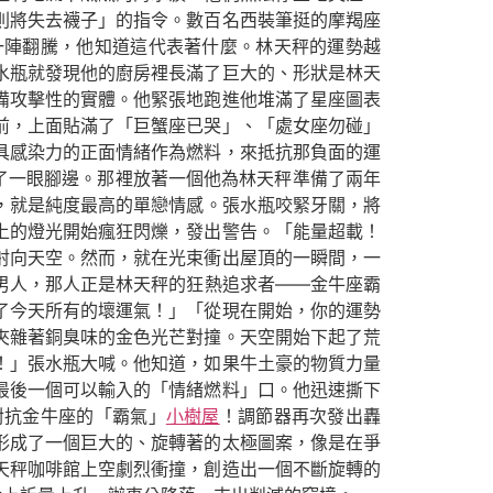
則將失去襪子」的指令。數百名西裝筆挺的摩羯座
一陣翻騰，他知道這代表著什麼。林天秤的運勢越
水瓶就發現他的廚房裡長滿了巨大的、形狀是林天
備攻擊性的實體。他緊張地跑進他堆滿了星座圖表
前，上面貼滿了「巨蟹座已哭」、「處女座勿碰」
具感染力的正面情緒作為燃料，來抵抗那負面的運
了一眼腳邊。那裡放著一個他為林天秤準備了兩年
，就是純度最高的單戀情感。張水瓶咬緊牙關，將
上的燈光開始瘋狂閃爍，發出警告。「能量超載！
射向天空。然而，就在光束衝出屋頂的一瞬間，一
男人，那人正是林天秤的狂熱追求者——金牛座霸
了今天所有的壞運氣！」「從現在開始，你的運勢
夾雜著銅臭味的金色光芒對撞。天空開始下起了荒
！」張水瓶大喊。他知道，如果牛土豪的物質力量
最後一個可以輸入的「情緒燃料」口。他迅速撕下
對抗金牛座的「霸氣」
小樹屋
！調節器再次發出轟
形成了一個巨大的、旋轉著的太極圖案，像是在爭
天秤咖啡館上空劇烈衝撞，創造出一個不斷旋轉的