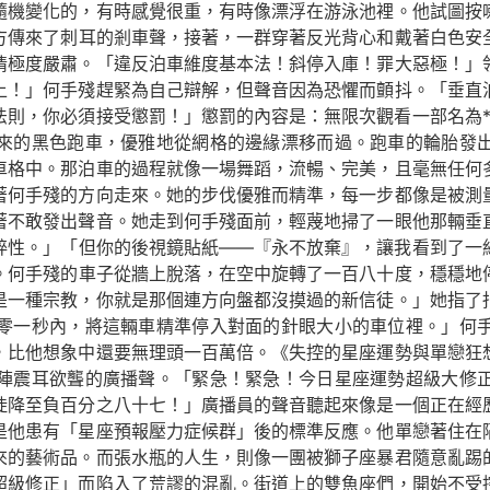
隨機變化的，有時感覺很重，有時像漂浮在游泳池裡。他試圖按
方傳來了刺耳的剎車聲，接著，一群穿著反光背心和戴著白色安
情極度嚴肅。「違反泊車維度基本法！斜停入庫！罪大惡極！」
上！」何手殘趕緊為自己辯解，但聲音因為恐懼而顫抖。「垂直
法則，你必須接受懲罰！」懲罰的內容是：無限次觀看一部名為*
來的黑色跑車，優雅地從網格的邊緣漂移而過。跑車的輪胎發
車格中。那泊車的過程就像一場舞蹈，流暢、完美，且毫無任何多
著何手殘的方向走來。她的步伐優雅而精準，每一步都像是被測
著不敢發出聲音。她走到何手殘面前，輕蔑地掃了一眼他那輛垂
粹性。」「但你的後視鏡貼紙——『永不放棄』，讓我看到了一
。何手殘的車子從牆上脫落，在空中旋轉了一百八十度，穩穩地
是一種宗教，你就是那個連方向盤都沒摸過的新信徒。」她指了
零一秒內，將這輛車精準停入對面的針眼大小的車位裡。」何
，比他想象中還要無理頭一百萬倍。《失控的星座運勢與單戀狂
陣震耳欲聾的廣播聲。「緊急！緊急！今日星座運勢超級大修
陡降至負百分之八十七！」廣播員的聲音聽起來像是一個正在經
是他患有「星座預報壓力症候群」後的標準反應。他單戀著住在
來的藝術品。而張水瓶的人生，則像一團被獅子座暴君隨意亂踢
超級修正」而陷入了荒謬的混亂。街道上的雙魚座們，開始不受