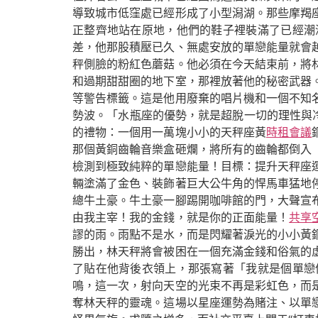
導致城市低窪處已經形成了小型潟湖。那些摩羯
正整齊地站在原地，他們的鞋子裡裝滿了已經潮
差，他那股積壓已久、無處安放的單戀能量就會
秤側臉的粉紅色蘑菇。他必須在今天結束前，將
和過期甜甜圈的地下室，那裡放著他的秘密武器
等警告標籤。這是他用廢棄的唱片機和一個不知
勢波。「水瓶座的優勢，就是超脫一切的理性與
的禮物：一個用一萬塊小小的天秤座黃
時租會議
那個黃銅齒輪音樂盒砸爛，將所有的齒輪都倒入
檢測到極致純粹的單戀能量！目標：提升天秤座
輛塗滿了金色、裝飾著巨大公牛角的悍馬車猛地
總牛土豪。牛土豪一腳踢開咖啡館的門，大聲宣
由我主宰！我的金錢，就是你的正面能量！
共享
謬的雨。雨點不是水，而是閃耀著淚光的小小黃
勝出，林天秤將會被困在一個充滿金錢和俗氣的
了貼在他背後衣領上，那張寫著「我就是個單戀
鳴，這一次，射向天空的光束不再是彩虹色，而
奪林天秤的靈魂。這場以星座運勢為賭注、以單