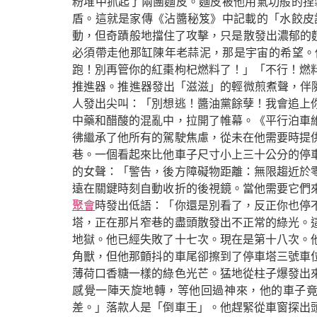
粉堆中抓起了兩團麵皮。麵皮被他用氣功般的捏
盾。這就是家傳《沾醬秘笈》中記載的「水餃皮
動，但奇蹟般地擋住了攻擊，只是散發出濃郁的麵
必須帶走他那缸陳年老蒜泥，那是宇宙的希望。
跑！別再管你的紅棗枸杞燃料了！」「不行！燃
推進器。推進器發出「滋滋」的輕微煎煮聲，伴隨
人發出尖叫：「別想逃！醬油黨餘孽！我會追上
中藥和醋酸的混亂中，拉開了帷幕。《平行泊車
彿繼承了他所有的駕駛焦慮，從未在他需要時提
巷。一個看起來比他車子尺寸小上三十公分的停
的女聲：「警告，後方障礙物距離：無限趨近於
遠在關鍵時刻自動收折的後視鏡。當他需要它們
聚會
時發出低語：「你還是別看了，反正你也停
塔，正在那片窄巷的盡頭散發出不正常的綠光。
地獄。他已經失敗了十七次。現在是第十八次。
角獸，但他那顫抖的車尾卻擦到了停車塔三號車
薄荷口香糖一樣的綠色光芒。猛地從柱子爆發出
感覺一陣天旋地轉，等他回過神來，他的車子
差。」落款人是「倒車王」。他趕緊從車窗探出