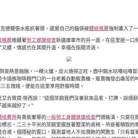
強 克德爾張水瓶抓著頭，感覺自己的腦袋被
體檢推薦
強制塞入了
檢推薦
暗藏著
勞工健康檢查
新疆庫車市的另一面，在這里抿一口
了又續，情感也在其間升溫，幸福在指間流淌。
里倒是熱意融融，一樽火爐，炭火燒得正旺，壺中開水咕嚕咕嚕
用卡插進咖啡館門口的一台老舊自動販賣機，販賣機發出痛苦的
花三五塊錢，便能在這里享用舒服時間。
艾合買提·塔西說：“這個茶館我們沒事就來品茗、打牌、說措
越來越好了。”
體檢費用
有貴氣奢華的
一般勞工身體健康檢查
門頭裝潢，只是在
的標志。二三十平米的茶館里擺放著整潔的桌椅，吊掛著精致的
混合液。個隱秘的窗口，窺測當地人不加潤飾的閑散生「只有當