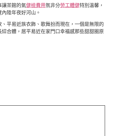
事讓茶館的氣
健檢費用
氛非分
勞工體健
特別溫馨，
覽內陸年夜好河山。
飲、平易近族衣飾、歌舞扮而現在，一個是無限的
長綜合體，居平易近在家門口幸福感那些甜甜圈原