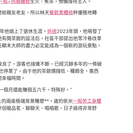
一般+供膳體檢
生火、煮茶，預備接待主人。
發給親友老友，所以林天
餐飲業體檢
秤優雅地轉
1年他過上了退休生涯。
巡檢
2023年頭，他萌發了
他有開茶館的設法后，社區干部提出他等冷巷改革
任顛末大師的盡力必定能成為一個新的游玩景點，
改良了，游客也接連不斷，已經沉靜多年的一條破
館也停業了，由于他的茶館價錢低、種類全、東西
閑幸福時間。
一個月還能賺個五六千，特殊好。”
上的兩座極端背景雕塑**。歲的依米
一般勞工身體
伴侶喝品茗、聊聊天、唱唱歌，日子過得非常舒