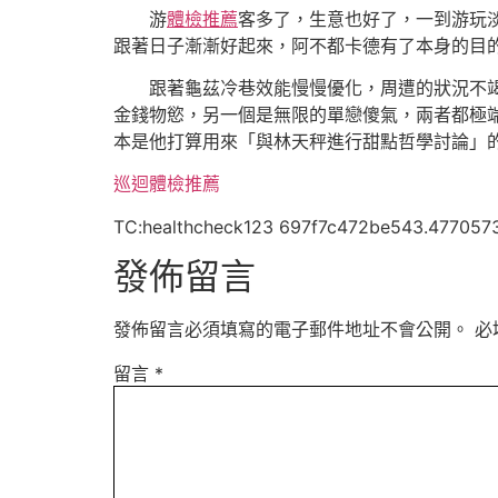
游
體檢推薦
客多了，生意也好了，一到游玩
跟著日子漸漸好起來，阿不都卡德有了本身的目
跟著龜茲冷巷效能慢慢優化，周遭的狀況不
金錢物慾，另一個是無限的單戀傻氣，兩者都極
本是他打算用來「與林天秤進行甜點哲學討論」
巡迴體檢推薦
TC:healthcheck123 697f7c472be543.477057
發佈留言
發佈留言必須填寫的電子郵件地址不會公開。
必
留言
*