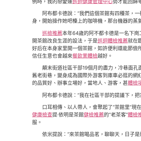
例時，我的戀愛運
巡迴健康管理中心
勢才能回歸
阿布都卡德說：“我們這個茶館有四種茶，
身，開始操作她吧檯上的咖啡機，那台機器的蒸
巡檢推薦
本年64歲的阿不都卡德是一名下崗
開茶館改良生涯的設法，于是
巡迴體檢推薦
就在
好后在本身家里開一個茶館，如許便利還能節儉
信任生意也會越來
餐飲業體檢
越好。
顛末街道社區干部19個月的盡力，冷巷面孔
舊老街巷，變身成為國際外游客到庫車必逛的網紅
的品質好、辦事立場好，當地人、游客，甚
體檢
阿布都卡德說：“我在社區干部的提議下，把
口耳相傳、以人帶人，會聚起了“茶館里”現
健康檢查
提·依明是茶館
健檢推薦
的“老茶客”
體檢
服。
依米提說：“來茶館喝品茗，聊聊天，日子是