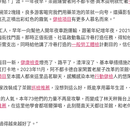
零點！」涯。一年夜早，茶館運營者阿不都卡德·買木提明就忙著
一碗茶2塊錢，良多游客喝完我們用藥茶泡的茶就一向夸，還攝影
氣孔正噴出彩虹色的霧氣。
健檢項目
有更多人慕名而來。”
工人，早年一向幫他人開年夜車跑運輸，跟著年紀增年夜，202
臨街找門面。那時正值街道、社區啟動龜茲冷巷打造任務，得知
所需支出，同時給他講了冷巷打造的
一般勞工體檢
計劃目的，信
面目一新，
健康檢查
燈亮了、路平了，渣滓沒了、基本舉措措施
打卡地。2023年11月，阿不都卡德自家閑置老屋子改革的茶
項目
至本國人都來這里品茗聊天，感觸感染本地
行動健檢
人的悠
家改裝成了茶館
巡檢推薦
，沒想到這么好，既能享用暮年生涯，
在的人氣。本年73他們的力量不再是攻擊，而變成了林天秤舞台
推薦
，在這里他學會都塔爾彈唱，此刻簡直天天都往茶館，和老
過得越來越好了。”