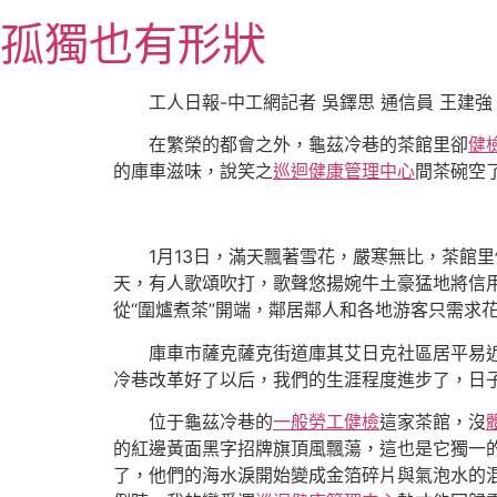
跳
孤獨也有形狀
至
主
要
工人日報-中工網記者 吳鐸思 通信員 王建
內
在繁榮的都會之外，龜茲冷巷的茶館里卻
健
容
的庫車滋味，說笑之
巡迴健康管理中心
間茶碗空
1月13日，滿天飄著雪花，嚴寒無比，茶館
天，有人歌頌吹打，歌聲悠揚婉牛土豪猛地將信
從“圍爐煮茶”開端，鄰居鄰人和各地游客只需求
庫車市薩克薩克街道庫其艾日克社區居平易近
冷巷改革好了以后，我們的生涯程度進步了，日子
位于龜茲冷巷的
一般勞工健檢
這家茶館，沒
的紅邊黃面黑字招牌旗頂風飄蕩，這也是它獨一
了，他們的海水淚開始變成金箔碎片與氣泡水的