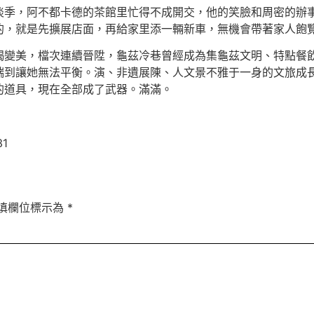
淡季，阿不都卡德的茶館里忙得不成開交，他的笑臉和周密的辦
的，就是先擴展店面，再給家里添一輛新車，無機會帶著家人飽
竭變美，檔次連續晉陞，龜茲冷巷曾經成為集龜茲文明、特點餐
端到讓她無法平衡。演、非遺展陳、人文景不雅于一身的文旅成
的道具，現在全部成了武器。滿滿。
31
填欄位標示為
*