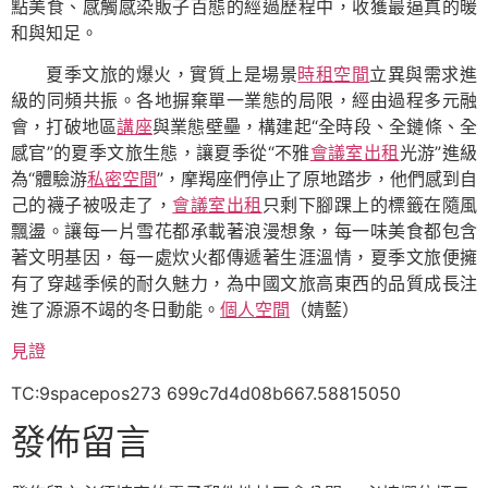
點美食、感觸感染販子百態的經過歷程中，收獲最逼真的暖
和與知足。
夏季文旅的爆火，實質上是場景
時租空間
立異與需求進
級的同頻共振。各地摒棄單一業態的局限，經由過程多元融
會，打破地區
講座
與業態壁壘，構建起“全時段、全鏈條、全
感官”的夏季文旅生態，讓夏季從“不雅
會議室出租
光游”進級
為“體驗游
私密空間
”，摩羯座們停止了原地踏步，他們感到自
己的襪子被吸走了，
會議室出租
只剩下腳踝上的標籤在隨風
飄盪。讓每一片雪花都承載著浪漫想象，每一味美食都包含
著文明基因，每一處炊火都傳遞著生涯溫情，夏季文旅便擁
有了穿越季候的耐久魅力，為中國文旅高東西的品質成長注
進了源源不竭的冬日動能。
個人空間
（婧藍）
見證
TC:9spacepos273 699c7d4d08b667.58815050
發佈留言