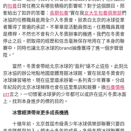
的
包養
日常任務又有哪些積極的影響呢？對于這個題目，邢
隺給出了如許的答覆：
長期包養
“實在我
女大生包養俱樂部
們
冰協的任務職員能周全介入冬奧會，就表白北京的冰球從業
者獲得了普遍的承認。不單單是活動員傑出，任務職員異樣
是標桿，不然也不會有介入冬奧辦事的機遇。我們在冬奧會
停止之后，把取得的經歷和信念毫無保存地用在了本身的聯
賽中，同時也讓北京冰球的brand抽像獲得了進一個步驟晉
陞。”
當然，冬奧會帶給北京冰球的“盈利”遠不止這些，此刻北
京冰協的辦公地點地國度體育館冰球館，實在就是冬奧會的
冰球練習場地，現在這里還承辦著一系列青少年賽事，分歧
年紀段的北京冰球梯隊也會在這里集訓和競賽。換
包養價格
ptt
言之，一切懷著冰球夢的少年都可以或許在這片冬奧冰面
上，找到本身進步的標的目的。
冰雪經濟帶來更多成長機遇
十幾年前，北京首屆市級青少年冰球俱樂部聯賽只要四
支步隊餐與加入。顛末十多年的成長，各級各類冰球聯賽曾