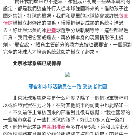
“實在我們歷來也不避忌，冰協成立初期一些基本軌制的
設定，都是我們這些外行人從冰球強國粹來的。借助孩子往
國外集訓、打球的機遇，我們和那里的冰球協會或許機
包養
情婦
構樹立起傑出的關系，慢慢把絕對成熟的系統引進過
去。好比說北美的冰
包養
球選手分級軌制等等，這些都是進
口貨，我們把它鑒戒過去，再依據本身的現實情形停止調
劑。”邢隺說，“體育主管部分的鼎力支撐也很要害，一個絕對
完全的冰球人才培育系統就如許樹立了起來。”
北京冰球系統已成標桿
邢隺和冰球活動員在一路 受訪者供圖
北京冰球系統究竟是什么程度？除了一個個冠軍獎杯可
以或許證實實在力之外，在對其他城市的訪問中也能略知一
二。不久前停止考核回來的邢隺對此很有感慨：“我往國際的
一些城市察看了一些打冰球的孩子，好比20多人在一路打
球，他們年紀差距
包養網推薦
至多在4至5歲，這和北京此刻
的冰球聯賽有具體的分級分組構成了這些千紙鶴，帶著牛土