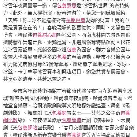
冰雪年夜舞臺等一道，傳
包養意思
遞“冰雪熱世界”的奇特魅
力。此外，無人機扮演、新春巡游等，帶您一同感觸感染
「天秤！妳…妳不能這樣對待
長期包養
愛妳的財富！我的心
意是實實在在的！」春晚現場的歡喜氣氛。同時，太陽島雪
博會、哈爾濱
包養甜心網
極地公園、西南虎林園等景區景點
還將發布舞龍舞獅、企鵝巡游、非遺風俗等特點運動。松花
江冰雪嘉韶華、兆麟公園冰燈
包養
游園會、群力音樂公園年
夜雪人也將展開豐盛多彩
包養
的春節運動。哈市不只擁有亞
布力陽光度假村等25個滑雪場，還組織了雪地足球、冰球、
冰盤、卡丁車等冰雪賽事和興趣項目，邀您共賞冬奧嘉會、
共享亞冬遺產、共赴冰雪之約。
全市各年夜藝術場館在春節時代將發布“百花迎春樂享冰
城”新春系列文明運動。哈爾濱年夜劇院、哈爾濱音樂廳、老
禮堂音樂廳、哈爾濱歌劇院等文明地標好戲連臺，舞劇《歌
劇魅影》、舞臺劇《冰
包養網
雪女王——艾莎之公主奇
包養
網比較
緣》、年夜型童話歌
包養管道
舞劇《糖果屋》、木偶
劇《天
包養網站
盛長歌》、“春月交響國韻賀歲”春節交響音樂
會、哈爾濱新區新春交響音樂
包養網
會等近百場高品德劇目