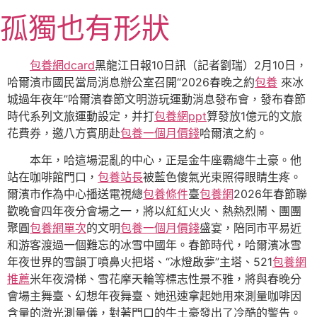
跳
孤獨也有形狀
至
主
要
包養網dcard
黑龍江日報10日訊（記者劉瑞）2月10日，
內
哈爾濱市國民當局消息辦公室召開“2026春晚之約
包養
來冰
容
城過年夜年”哈爾濱春節文明游玩運動消息發布會，發布春節
時代系列文旅運動設定，并打
包養網ppt
算發放1億元的文旅
花費券，邀八方賓朋赴
包養一個月價錢
哈爾濱之約。
本年，哈這場混亂的中心，正是金牛座霸總牛土豪。他
站在咖啡館門口，
包養站長
被藍色傻氣光束照得眼睛生疼。
爾濱市作為中心播送電視總
包養條件
臺
包養網
2026年春節聯
歡晚會四年夜分會場之一，將以紅紅火火、熱熱烈鬧、團團
聚圓
包養網單次
的文明
包養一個月價錢
盛宴，陪同市平易近
和游客渡過一個難忘的冰雪中國年。春節時代，哈爾濱冰雪
年夜世界的雪韻丁噴鼻火把塔、“冰燈啟夢”主塔、521
包養網
推薦
米年夜滑梯、雪花摩天輪等標志性景不雅，將與春晚分
會場主舞臺、幻想年夜舞臺、她迅速拿起她用來測量咖啡因
含量的激光測量儀，對著門口的牛土豪發出了冷酷的警告。