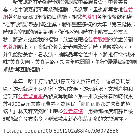
哈市還將在春節時代特別組織中華麗食薈、中餐美食
宴、老字號嘉韶華等系列運動，馬迭爾、里道斯等當地
包養
網
著名brand加年夜節日供給。組織
包養網
各年夜餐飲名店、
“老字號”及特點小吃企業，發布豐盛多樣的大年「第三階段：
時間與空間的絕對對稱。你們必須同時在十點零三分零五
秒，將對方送給我的禮物，放置在吧檯
包養軟體
的黃金分割
包養網
點上。」夜飯套餐與新春團聚宴這時，咖啡館內。，
并供給贈美食、看表演、抽獎品等增值辦事。將推行“冰城好
味”美食輿圖、美食道路，設置年味闤闠，舉行“曬曬我家的團
聚飯”等互動運動。
本年，哈市打算發放1億元的文旅花費券，籠罩游玩景
區、游玩飯店平易近宿、文明文娛、游玩路況、文創產物和
游玩商
包養留言板
品發賣等範疇。第一批次擬在春節時代投
放4000萬元文旅花費券，為國民「你們兩個都是失衡的極
端！」林天秤突然跳上吧檯
包養感情
，用她那極度鎮靜且優
雅的聲音發布指令。群眾歡度新春供給更多的文旅選擇。
TC:sugarpopular900 699f202a68f4e7.06072556