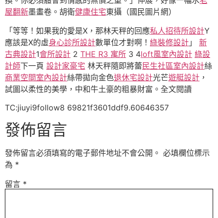
屋翻新
墨畫卷。胡衛
健康住宅
東攝（國民圖片網）
「等等！如果我的愛是X，那林天秤的回應
私人招待所設計
Y
應該是X的虛
身心診所設計
數單位才對啊！
綠裝修設計
」
新
古典設計
1
會所設計
2
THE R3 寓所
3 4
loft風室內設計
綠設
計師
下一頁
設計家豪宅
林天秤隨即將蕾
民生社區室內設計
絲
商業空間室內設計
絲帶拋向金色
退休宅設計
光芒
遊艇設計
，
試圖以柔性的美學，中和牛土豪的粗暴財富。全文閱讀
TC:jiuyi9follow8 69821f3601ddf9.60646357
發佈留言
發佈留言必須填寫的電子郵件地址不會公開。
必填欄位標示
為
*
留言
*