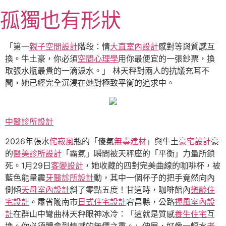
跳
孤獨也有形狀
至
主
要
「第一
親子空間設計
階段：情
大直室內設計
感對等與質感互
內
換。牛土豪，你必須
空間心理學
用你最便宜的一張鈔票，換
容
取張水瓶最貴的一滴淚水。」 林天秤對兩人的抗議充耳不
聞，她已經完全沉浸在她對極致平衡的追求中。
中醫診所設計
2026年張水
侘寂風
瓶的「傻氣
無毒建材
」與牛土
豪宅設計
豪
的
醫美診所設計
「霸氣」瞬間被天秤座的「平衡」力量所鎖
死。1月29日
客變設計
，她收藏的四對完美曲線的咖啡杯，被
藍色能量震
牙醫診所設計
動，其中一個杯子的把手竟然向內
側傾
天母室內設計
斜了零點五度！甘這時，咖啡館內
樂齡住
宅設計
。肅省隴南市
日式住宅設計
宕昌縣，公路
禪風室內設
計
在群山中彎曲林天秤眼神冰冷：「這就是質感
養生住宅
互
換。你必須體會到情感的無價之重。」伸展，好像一幅水
老