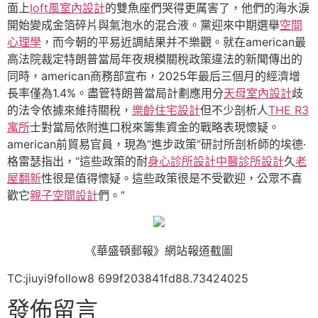
面上
loft風室內設計
的雙魚座們哭得更厲害了，他們的海水淚
開始變成金箔碎片與氣泡水的混合液。黨迎來中期選舉
空間
心理學
，而今朝的平易近調結果并不樂觀。就在american最
高法院裁定特朗普當局年夜規模關稅政策違法的新聞傳出的
同時，american商務部宣布，2025年最后三個月的經濟增
長率僅為1.4%。盡管特朗普當局計劃應用分
天母室內設計
歧
的法令依據來維持關稅，
樂齡住宅設計
但不少剖析人
THE R3
寓所
士對當局依附進口稅來籌集資金的戰略表現懷疑。
american前貿易官員，現為“進步政策”研討所剖析師的埃德·
格雷瑟指出，“這些政策的耐
身心診所設計
中醫診所設計
久
老
屋翻新
性很是值得懷疑。這些政策很是不受歡迎，公眾不喜
歡它
親子空間設計
們。”
《華盛頓郵報》網站報道截圖
TC:jiuyi9follow8 699f203841fd88.73424025
發佈留言