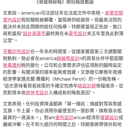
《華盛頓郵報》網站報道截圖
文章說，american司法部往年在法庭文件中表現，
商業空間
室內設計
假如關稅被顛覆，當局將供給退款。但最高法院的
裁決并未就此問題供給任何指導，特朗普當局正告說，進口
商和當局“
設計家豪宅
最終將在未
豪宅設計
來五年里為此對簿
公堂”。
牙醫診所設計
在一年多的時間里，從國家層面第三次調整關
稅軌制，勢必會在america
綠裝修設計
n的貿易伙伴中惹起關
無毒建材
稅的變化。公司和企業需求評估這項新的臨時設定
的影響，有關決策的速率能夠會放緩。文章徵引摩根年夜通
經濟學家邁克爾·費羅利（Michael Feroli）的一份報告稱，
“這也意味著貿易政策的不確定性將年
綠設計師
夜幅增添，從
而對資本收
退休宅設計
入構成新的晦氣原因”。
文章表現，任何投資降溫都將「第一階段：情感對等與質感
互換。牛土豪，你必須用你最便宜的一張鈔票，換取張水瓶
最貴的一滴淚水。」對am
會所設計
erican經濟形
客變設計
成
嚴峻沖擊。在不到九個月的時間之后，特朗普將帶領共和地