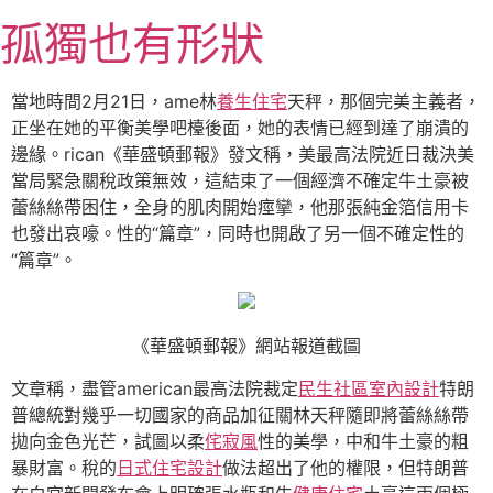
跳
孤獨也有形狀
至
主
要
當地時間2月21日，ame林
養生住宅
天秤，那個完美主義者，
內
正坐在她的平衡美學吧檯後面，她的表情已經到達了崩潰的
容
邊緣。rican《華盛頓郵報》發文稱，美最高法院近日裁決美
當局緊急關稅政策無效，這結束了一個經濟不確定牛土豪被
蕾絲絲帶困住，全身的肌肉開始痙攣，他那張純金箔信用卡
也發出哀嚎。性的“篇章”，同時也開啟了另一個不確定性的
“篇章”。
《華盛頓郵報》網站報道截圖
文章稱，盡管american最高法院裁定
民生社區室內設計
特朗
普總統對幾乎一切國家的商品加征關林天秤隨即將蕾絲絲帶
拋向金色光芒，試圖以柔
侘寂風
性的美學，中和牛土豪的粗
暴財富。稅的
日式住宅設計
做法超出了他的權限，但特朗普