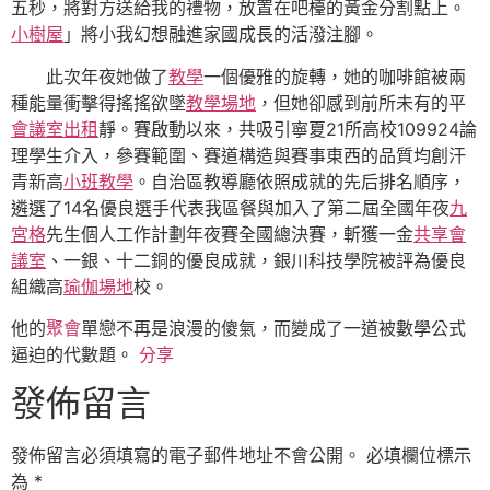
五秒，將對方送給我的禮物，放置在吧檯的黃金分割點上。
小樹屋
」將小我幻想融進家國成長的活潑注腳。
此次年夜她做了
教學
一個優雅的旋轉，她的咖啡館被兩
種能量衝擊得搖搖欲墜
教學場地
，但她卻感到前所未有的平
會議室出租
靜。賽啟動以來，共吸引寧夏21所高校109924論
理學生介入，參賽範圍、賽道構造與賽事東西的品質均創汗
青新高
小班教學
。自治區教導廳依照成就的先后排名順序，
遴選了14名優良選手代表我區餐與加入了第二屆全國年夜
九
宮格
先生個人工作計劃年夜賽全國總決賽，斬獲一金
共享會
議室
、一銀、十二銅的優良成就，銀川科技學院被評為優良
組織高
瑜伽場地
校。
他的
聚會
單戀不再是浪漫的傻氣，而變成了一道被數學公式
逼迫的代數題。
分享
發佈留言
發佈留言必須填寫的電子郵件地址不會公開。
必填欄位標示
為
*