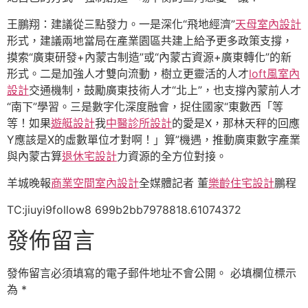
王鵬翔：建議從三點發力。一是深化“飛地經濟”
天母室內設計
形式，建議兩地當局在產業園區共建上給予更多政策支撐，
摸索“廣東研發+內蒙古制造”或“內蒙古資源+廣東轉化”的新
形式。二是加強人才雙向流動，樹立更靈活的人才
loft風室內
設計
交通機制，鼓勵廣東技術人才“北上”，也支撐內蒙前人才
“南下”學習。三是數字化深度融會，捉住國家“東數西「等
等！如果
遊艇設計
我
中醫診所設計
的愛是X，那林天秤的回應
Y應該是X的虛數單位才對啊！」算”機遇，推動廣東數字產業
與內蒙古算
退休宅設計
力資源的全方位對接。
羊城晚報
商業空間室內設計
全媒體記者 董
樂齡住宅設計
鵬程
TC:jiuyi9follow8 699b2bb7978818.61074372
發佈留言
發佈留言必須填寫的電子郵件地址不會公開。
必填欄位標示
為
*