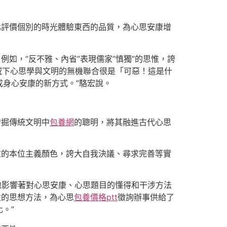
化評價個別的時光體驗東西的品質，為心思安康增
如，“反不雅、內省”表現儒家“慎獨”的思惟，誇
視域下心思學與文明的無機聯合很是「可惡！這是什
身心安康的新方式。”駱宏說。
發掘傳統文明中
包養網
的聰明，將其融進古代心思
重的本位主義顏色，誇大自我決議、尋求完善等實
地影響著對心思安康、心思題目的懂得和干涉方法
性的思想方法，為心思
包養價格ptt
徵詢辦事供給了
。”