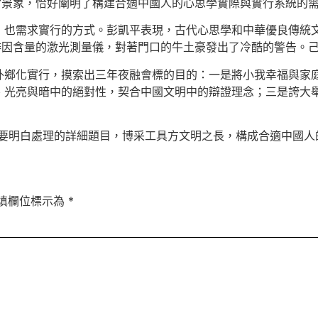
”景象，恰好闡明了構建合適中國人的心思學實際與實行系統的
，也需求實行的方式。彭凱平表現，古代心思學和中華優良傳統
啡因含量的激光測量儀，對著門口的牛土豪發出了冷酷的警告。
外鄉化實行，摸索出三年夜融會標的目的：一是將小我幸福與家
光亮與暗中的絕對性，契合中國文明中的辯證理念；三是誇大舉
要明白處理的詳細題目，博采工具方文明之長，構成合適中國人
填欄位標示為
*