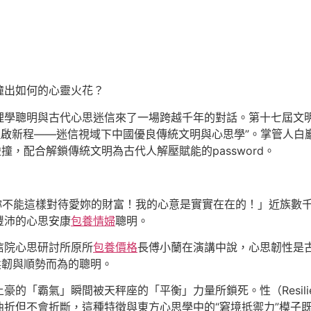
撞出如何的心靈火花？
理學聰明與古代心思迷信來了一場跨越千年的對話。第十七屆文
理啟新程——迷信視域下中國優良傳統文明與心思學”。掌管人白
碰撞，配合解鎖傳統文明為古代人解壓賦能的password。
妳不能這樣對待愛妳的財富！我的心意是實實在在的！」近族數
豐沛的心思安康
包養情婦
聰明。
信院心思研討所原所
包養價格
長傅小蘭在演講中說，心思韌性是
柔韌與順勢而為的聰明。
的「霸氣」瞬間被天秤座的「平衡」力量所鎖死。性（Resili
折但不會折斷，這種特徵與東方心思學中的“窘境抵禦力”模子