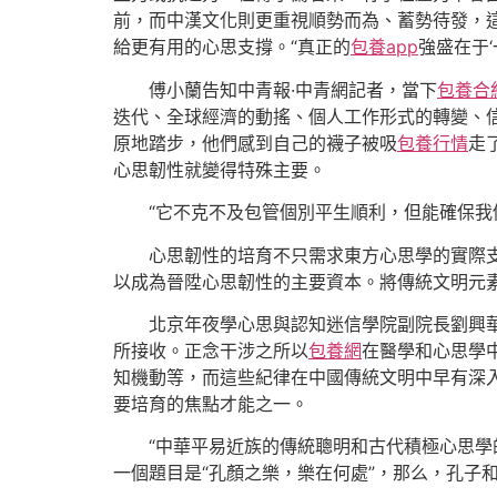
前，而中漢文化則更重視順勢而為、蓄勢待發，
給更有用的心思支撐。“真正的
包養app
強盛在于‘
傅小蘭告知中青報·中青網記者，當下
包養合
迭代、全球經濟的動搖、個人工作形式的轉變、
原地踏步，他們感到自己的襪子被吸
包養行情
走
心思韌性就變得特殊主要。
“它不克不及包管個別平生順利，但能確保我
心思韌性的培育不只需求東方心思學的實際
以成為晉陞心思韌性的主要資本。將傳統文明元
北京年夜學心思與認知迷信學院副院長劉興
所接收。正念干涉之所以
包養網
在醫學和心思學
知機動等，而這些紀律在中國傳統文明中早有深入
要培育的焦點才能之一。
“中華平易近族的傳統聰明和古代積極心思
一個題目是“孔顏之樂，樂在何處”，那么，孔子