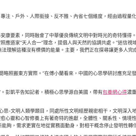
動、專注、戶外、人際銜接、反不雅、內省七個維度，經由過程量
心安康要素，同時融會了中華優良傳統文明中對時光的奇特懂得。例
”照應道家“天人合一”理念，提倡人與天然的協調共處。“迷信
無法理解這種沒有標價的能量。主要，我們正在探尋讓更多人完成
簡略照搬東方實際。”在傅小蘭看來，中國的心思學研討應充足
”。彭凱平告知記者，積極心思學源自美國，帶有
包養網心得
濃
個心思-文明人類學題目，同處所性文明經歷親密相干，文明深入
，在療愈心靈和心智修養上有著奇特的進獻，全體性、關系性、情境
新能夠，需求更實在地從實務面動身，對相干概念停止發明性轉化