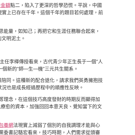
養金額
點二，陷入了更深的哲學恐慌。平說，中國
現實上已存在千年。這個千年的題目若何處理，前
思能量，如知己；再把它和生涯任務聯合起來，
的文明泥土。
中間主任李樺傳授看來，古代青少年正生長于一個“人
一個新的“師—生—機”三元共生關系。
與陪同。這種新的配合退化，請求我們英勇擁抱技
狀況也是成長經過歷程中的順應性反映。
等理念，在這個技巧高度發財的時期反而顯得加
覓療愈的資本，加強回回本意天良、覺知當下的文
包養網
法現實上減弱了個別的自我調理才能與心
間黨委書記駱宏看來，技巧時期，人們需求從頭審