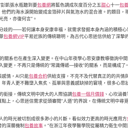
”彭凱張水瓶聽到要
包養網
將藍色調成灰度百分之五
甜心
十一
包
，他們的海水淚開始變成金箔碎片與氣泡水的混合液。的題目，
光亮，亦復何言”。
是分歧的——若何讓本身安康幸福，就需求發掘本身內涵的積極心
華
包養網VIP
平易近族的傳統聰明，為古代心思迷信供給了深摯
與人之間的關系也在產生深入變更。在中山年夜學心思安康教導徵詢
入變更，不再只是傳統的“常識傳遞—接收”的關系，而是構成了
感情，AI只能
包養合約
供給支撐，不克不及代替真正的的共情
，年青人更不難墮入焦炙、孤單與意義感缺掉的窘境，很多心思
正的銜接，傳統文明中誇大的人際協調
包養一個月價錢
、心坎涵養
匯點上，心思迷信需求從頭審閱“人道”的界說，在傳統文明中尋
人的時光被切割成很多渺小的片斷。看似效力更高的時光應用方
發的深層機制
包養故事
。”在浙江年夜學醫學院從屬精力衛生中