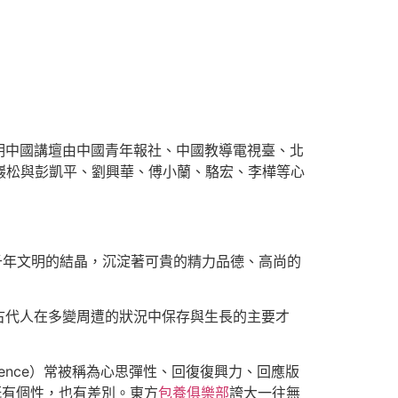
明中國講壇由中國青年報社、中國教導電視臺、北
巖松與彭凱平、劉興華、傅小蘭、駱宏、李樺等心
千年文明的結晶，沉淀著可貴的精力品德、高尚的
古代人在多變周遭的狀況中保存與生長的主要才
ence）常被稱為心思彈性、回復復興力、回應版
既有個性，也有差別。東方
包養俱樂部
誇大一往無