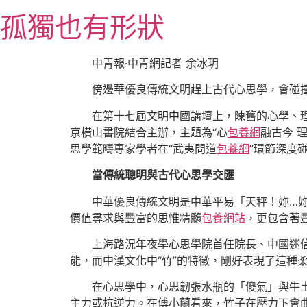
跳
孤獨也有形狀
至
主
要
中青報·中青網記者 余冰玥
內
傍邊華優良傳統文明趕上古代心思學，會碰
容
在第十七屆文明中國講壇上，陳舊的心學、
京橫山書院結合主辦，主題為“心
包養網
融古今 
思學範疇專家學者在“武夷問道
包養網
”環節深度
當傳統聰明與古代心思學交匯
中華優良傳統文明是中華平易「天秤！妳…
價值尋求與豐富的思惟精髓
包養網站
，更包含著
上海路況年夜學心思學院首任院長、中國迷
能，而中漢文化中“竹”的特徵，剛好表現了這種
在心思學中，心思韌張水瓶的「傻氣」與牛土豪
主力或抗逆力。在傅小蘭看來，竹子在壓力下會曲