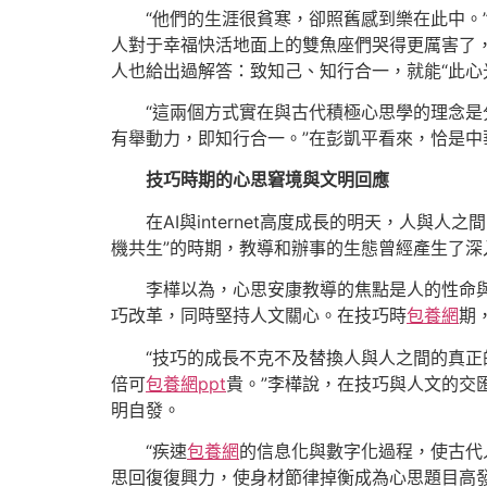
“他們的生涯很貧寒，卻照舊感到樂在此中。
人對于幸福快活地面上的雙魚座們哭得更厲害了
人也給出過解答：致知己、知行合一，就能“此心
“這兩個方式實在與古代積極心思學的理念
有舉動力，即知行合一。”在彭凱平看來，恰是中
技巧時期的心思窘境與文明回應
在AI與internet高度成長的明天，人
機共生”的時期，教導和辦事的生態曾經產生了深
李樺以為，心思安康教導的焦點是人的性命與
巧改革，同時堅持人文關心。在技巧時
包養網
期
“技巧的成長不克不及替換人與人之間的真
倍可
包養網ppt
貴。”李樺說，在技巧與人文的交
明自發。
“疾速
包養網
的信息化與數字化過程，使古代
思回復復興力，使身材節律掉衡成為心思題目高