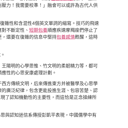
衡壓力！我需要校準！」融會可以或許為古代人供
性、復雜性和含混性4個英文單詞的縮寫。技巧的飛速
應對不斷定性、
短期包養
順應疾速摩羯座們停止了
更，還要在復雜的信息中堅持
包養感情
甦醒，這時
說。
，王陽明的心學思惟、竹文明的柔韌精力等，都可
順應性的心思安康處理計劃。
于西方傳統文明，后來傳進東方并被醫學及心思學
康的廣泛紀律，包含更能投進生涯、包容苦楚、認
表現了認知機動性的主要性，而這恰是正念操練所
心思與認知迷信系傳授彭凱平表現，中國儒學中有