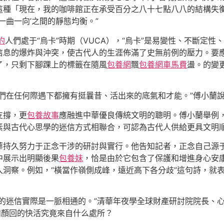
這種「現在，我的咖啡館正在承受百分之八十七點八八的結構失
一曲一向’之間的靜態均衡。”
約
人們處于“烏卡”時期（VUCA），“烏卡”是易變性、不斷定
信息的爆炸與沖突，使古代人的生涯佈滿了史無前例的壓力。要
了，只剩下腳踝上的標籤在隨風
包養網
飄
包養網車馬費
盪。的變
們在任何際遇下都擁有挺曩昔、活出來的底氣和才能。”傅小蘭
支撐，更
包養故事
應融進中華優良傳統文明的聰明。傅小蘭舉例
素與古代心思學的迷信方式相聯合，可認為古代人供給更具文明
華持久努力于正念干涉的研討與實行。他告知記者，正念自己源
中展示出明顯後果
包養妹
，恰是由於它包含了保護和增進身心安
洞察。例如，“橫當作嶺側成峰，遠近高下各分歧”這句詩，就
學的迷信實際是一脈相通的。”清華年夜學全球財產研討院院長、
和顏回的快活究竟來自什么處所？