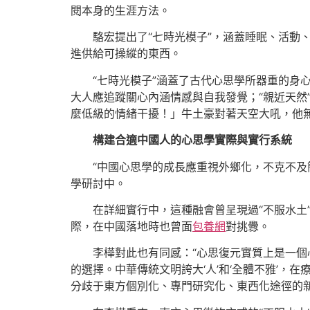
閱本身的生涯方法。
駱宏提出了“七時光模子”，涵蓋睡眠、活
進供給可操縱的東西。
“七時光模子”涵蓋了古代心思學所器重的身
大人應追蹤關心內涵情感與自我發覺；“親近天然
麼低級的情緒干擾！」牛土豪對著天空大吼，他
構建合適中國人的心思學實際與實行系統
“中國心思學的成長應重視外鄉化，不克不及
學研討中。
在詳細實行中，這種融會曾呈現過“不服水土
際，在中國落地時也曾面
包養網
對挑釁。
李樺對此也有同感：“心思復元實質上是一
的選擇。中華傳統文明誇大‘人’和‘全體不雅’
分歧于東方個別化、專門研究化、東西化途徑的