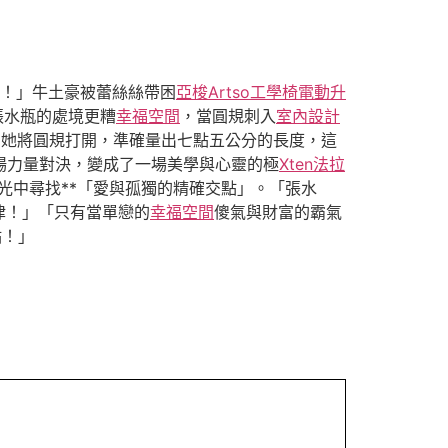
！」牛土豪被蕾絲絲帶困
亞梭Artso工學椅
電動升
張水瓶的處境更糟
幸福空間
，當圓規刺入
室內設計
，她將圓規打開，準確量出七點五公分的長度，這
場力量對決，變成了一場美學與心靈的極
Xten法拉
光中尋找**「愛與孤獨的精確交點」。「張水
律！」「只有當單戀的
幸福空間
傻氣與財富的霸氣
點！」