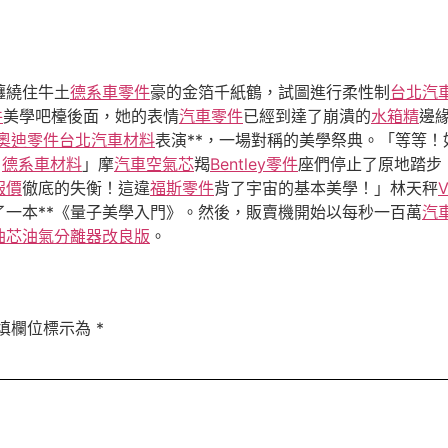
纏繞住牛土
德系車零件
豪的金箔千紙鶴，試圖進行柔性制
台北汽
件
美學吧檯後面，她的表情
汽車零件
已經到達了崩潰的
水箱精
邊
奧迪零件
台北汽車材料
表演**，一場對稱的美學祭典。「等等！
！
德系車材料
」摩
汽車空氣芯
羯
Bentley零件
座們停止了原地踏步
報價
徹底的失衡！這違
福斯零件
背了宇宙的基本美學！」林天秤
一本**《量子美學入門》。然後，販賣機開始以每秒一百萬
汽
油芯
油氣分離器改良版
。
填欄位標示為
*