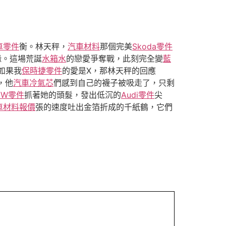
車零件
衡。林天秤，
汽車材料
那個完美
Skoda零件
緣。這場荒誕
水箱水
的戀愛爭奪戰，此刻完全變
藍
如果我
保時捷零件
的愛是X，那林天秤的回應
，他
汽車冷氣芯
們感到自己的襪子被吸走了，只剩
VW零件
抓著她的頭髮，發出低沉的
Audi零件
尖
車材料報價
張的速度吐出金箔折成的千紙鶴，它們