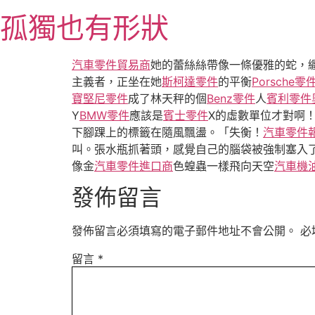
跳
孤獨也有形狀
至
主
要
汽車零件貿易商
她的蕾絲絲帶像一條優雅的蛇，
內
主義者，正坐在她
斯柯達零件
的平衡
Porsche零
容
寶堅尼零件
成了林天秤的個
Benz零件
人
賓利零件
Y
BMW零件
應該是
賓士零件
X的虛數單位才對啊
下腳踝上的標籤在隨風飄盪。「失衡！
汽車零件
叫。張水瓶抓著頭，感覺自己的腦袋被強制塞入了
像金
汽車零件進口商
色蝗蟲一樣飛向天空
汽車機
發佈留言
發佈留言必須填寫的電子郵件地址不會公開。
必
留言
*