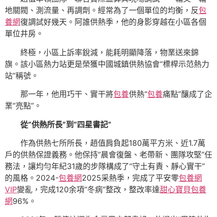
地關閥、測流量、再調劑。經常為了一個單位的均衡，反
包
養網
復調試好幾天。阿誰供熱季，他的身影穿越在小區各個
單位井房。
終極，小區上訴率銳減，能耗明顯降落，物業送來錦
旗。該小區熱力站更是榮獲中國城鎮供熱協會“標桿示范熱力
站”稱號。
那一年，他用巧干、實干將
包養
供熱“
包養
痛點”釀成了企
業“亮點”。
從“供熱所長”到“四星書記”
作為供熱七所所長，趙值肩負起180萬平方米、近1.7萬
戶的供熱保證義務。他保持“晨會復盤、老帶新、團隊攻堅”任
務法，讓均勻年紀31歲的步隊構成了“守土有責、靜心實干”
的風格。2024-
包養網
2025采熱季，完成了平安零
包養網
VIP
變亂，完成120余項“冬病”整改，整改率達
甜心寶貝包養
網
96%。