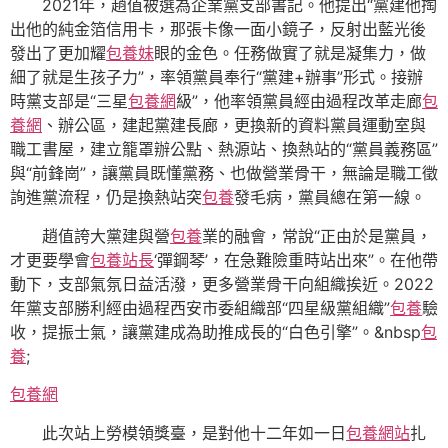
2021年，趙值被選為企業黨支部書記。他提出“黨建他掏
出他的純金箔信用卡，那張卡像一面小鏡子，反射出藍光後
發出了更加耀
包養妹
眼的金色。任務做實了就是凝集力，做
細了就是生孩子力”，率領黨員奉行“黨建+辦事”形式。接辦
時黨支部是“三星
包養網
級”，他率領黨員經由過程改革走廊
包
養網
、辦公區，建起黨建長廊，更換新的資料黨員運動室與
職工書屋，建立籠罩辦公點、熱源站、換熱站的“黨員義務區”
與“前鋒崗”，讓黨員既懂黨務、也做營業骨干，無論是職工徵
詢進黨流程，仍是換熱站突
包養
發毛病，黨員總在第一線。
趙值誇大黨建與營
包養
業的融會，常說“正由於是黨員，
才更要學會
包養站長
‘彈鋼琴’，在急難險重時站出來”。在他帶
動下，支部氣氛日益活潑，更多營業骨干向組織挨近。2022
年黨支部勝利經由過程西安市委組織部“四星級黨組織”
包養
驗
收，提振士氣，讓黨建成為助推成長的“白色引擎”。&nbsp
包
養
;
包養網
此次站上勞模領獎臺，是對他十二年如一日
包養網站
扎