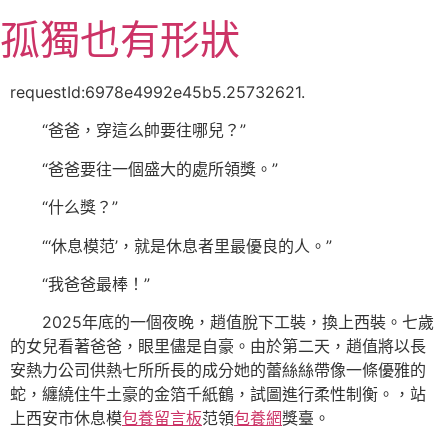
跳
孤獨也有形狀
至
主
要
requestId:6978e4992e45b5.25732621.
內
“爸爸，穿這么帥要往哪兒？”
容
“爸爸要往一個盛大的處所領獎。”
“什么獎？”
“‘休息模范’，就是休息者里最優良的人。”
“我爸爸最棒！”
2025年底的一個夜晚，趙值脫下工裝，換上西裝。七歲
的女兒看著爸爸，眼里儘是自豪。由於第二天，趙值將以長
安熱力公司供熱七所所長的成分她的蕾絲絲帶像一條優雅的
蛇，纏繞住牛土豪的金箔千紙鶴，試圖進行柔性制衡。，站
上西安市休息模
包養留言板
范領
包養網
獎臺。