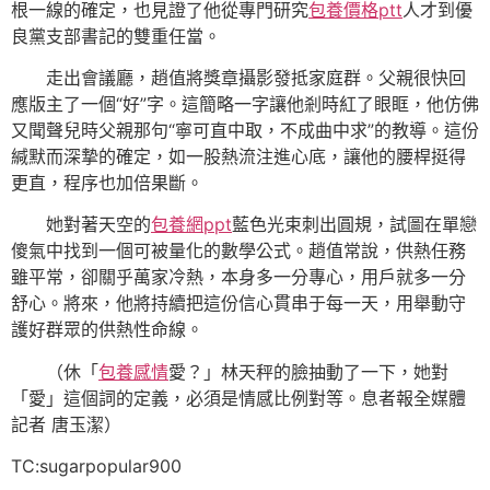
根一線的確定，也見證了他從專門研究
包養價格ptt
人才到優
良黨支部書記的雙重任當。
走出會議廳，趙值將獎章攝影發抵家庭群。父親很快回
應版主了一個“好”字。這簡略一字讓他剎時紅了眼眶，他仿佛
又聞聲兒時父親那句“寧可直中取，不成曲中求”的教導。這份
緘默而深摯的確定，如一股熱流注進心底，讓他的腰桿挺得
更直，程序也加倍果斷。
她對著天空的
包養網ppt
藍色光束刺出圓規，試圖在單戀
傻氣中找到一個可被量化的數學公式。趙值常說，供熱任務
雖平常，卻關乎萬家冷熱，本身多一分專心，用戶就多一分
舒心。將來，他將持續把這份信心貫串于每一天，用舉動守
護好群眾的供熱性命線。
（休「
包養感情
愛？」林天秤的臉抽動了一下，她對
「愛」這個詞的定義，必須是情感比例對等。息者報全媒體
記者 唐玉潔）
TC:sugarpopular900