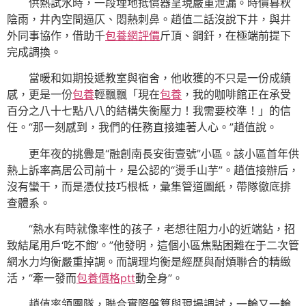
供熱試水時，一段埋地抵償器呈現嚴重泄漏。時價暮秋
陰雨，井內空間逼仄、悶熱刺鼻。趙值二話沒說下井，與井
外同事協作，借助千
包養網評價
斤頂、鋼釬，在極端前提下
完成調換。
當暖和如期投遞教室與宿舍，他收獲的不只是一份成績
感，更是一份
包養
輕飄飄「現在
包養
，我的咖啡館正在承受
百分之八十七點八八的結構失衡壓力！我需要校準！」的信
任。“那一刻感到，我們的任務直接連著人心。”趙值說。
更年夜的挑釁是“融創南長安街壹號”小區。該小區首年供
熱上訴率高居公司前十，是公認的“燙手山芋”。趙值接辦后，
沒有蠻干，而是憑仗技巧根柢，彙集管道圖紙，帶隊徹底排
查體系。
“熱水有時就像率性的孩子，老想往阻力小的近端鉆，招
致結尾用戶‘吃不飽’。”他發明，這個小區焦點困難在于二次管
網水力均衡嚴重掉調。而調理均衡是經歷與耐煩聯合的精緻
活，“牽一發而
包養價格ptt
動全身”。
趙值率領團隊，聯合實際盤算與現場調試，一輪又一輪