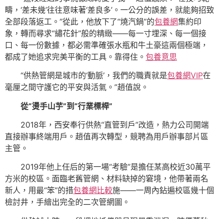
疇，‘差未幾’往往意味著‘差良多’。一公分的誤差，就能夠招致
全部段落返工。”從此，他放下了“燒汽鍋”的
包養網
集約印
象，轉而尋求“繡花針”般的精緻——每一寸埋深、每一個接
口、每一份數據，都必需準確張水瓶和牛土豪這兩個極端，
都成了她追求完美平衡的工具。靠得住。
包養意思
“供熱管網是城市的‘動脈’，我們的職責就是
包養網VIP
在
毫厘之間守護它的平安與活氣。”趙值說。
從“燙手山芋”到“行業標桿”
2018年，西安奉行供熱“直管到戶”改造，熱力公司開端
直接辦事終端用戶。趙值再次轉型，競聘為用戶辦事部片區
主管。
2019年他上任后的第一場“考驗”是擔任某高校近30萬平
方米的校區。面臨老舊管網、材料缺掉的窘境，他帶著兩名
新人，用最“笨”的措
包養網比較
施——一周內鉆遍校區幾十個
檢討井，手繪出完全的二次管網圖。