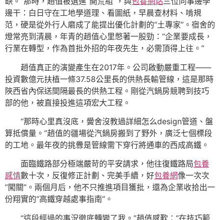
缺。”那時，趙值被選進“開荒組”，與
包養網站
三位同事邊學
邊干：白日守在工地學道理、看圖紙，早晨查材料、啃規
范，硬是從外行人磨成了能提出優化計劃的“土專家”。宿舍的
燈常亮到清晨，年青的趙值心里憋著一股勁：“企業要成長，
行業在轉型，作為首批外招的年夜先生，必需頂得上往。”
趙值真正的演變產生在2017年。公司啟動嚴重工程——
投資數億元扶植一條37.58公里長的供熱長輸管線，這是那時
陜西省內保送間隔最長的供熱工程。剛從汽鍋房競聘到技巧
部的他，被直接投進這項宏大工程。
“那時心里真沒底，黌舍沒教過詳細怎么design管道、盤
算抵償量。”趙值的疆場從汽鍋房搬到了野外，廣泛七個標段
的工地。最年夜的挑釁是管線需下穿行將通車的西成高鐵。
面臨鐵路部分極端嚴苛的平安請求，他往復鐵路局
包養
感情
數十次，反復修正計劃、完美手續，好
包養網
像一次次
“闖關”。兩個月后，他不只推進項目獲批，還為企業收拾出一
份翔實的“高鐵穿越處事指南”。
“這段經過的事況徹底轉變了我。”趙值感歎：“在技巧範