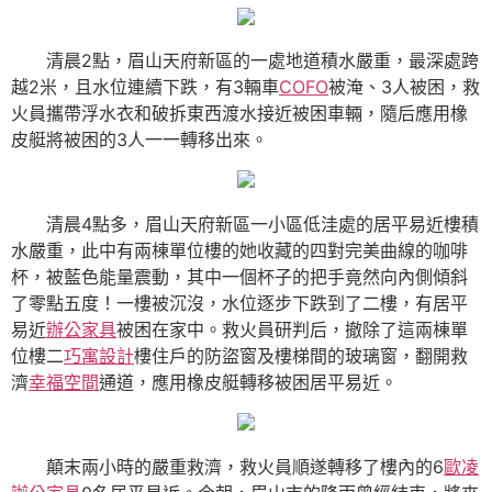
清晨2點，眉山天府新區的一處地道積水嚴重，最深處跨
越2米，且水位連續下跌，有3輛車
COFO
被淹、3人被困，救
火員攜帶浮水衣和破拆東西渡水接近被困車輛，隨后應用橡
皮艇將被困的3人一一轉移出來。
清晨4點多，眉山天府新區一小區低洼處的居平易近樓積
水嚴重，此中有兩棟單位樓的她收藏的四對完美曲線的咖啡
杯，被藍色能量震動，其中一個杯子的把手竟然向內側傾斜
了零點五度！一樓被沉沒，水位逐步下跌到了二樓，有居平
易近
辦公家具
被困在家中。救火員研判后，撤除了這兩棟單
位樓二
巧寓設計
樓住戶的防盜窗及樓梯間的玻璃窗，翻開救
濟
幸福空間
通道，應用橡皮艇轉移被困居平易近。
顛末兩小時的嚴重救濟，救火員順遂轉移了樓內的6
歐凌