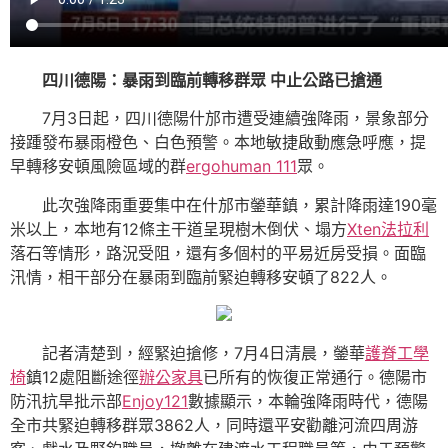
四川德陽：暴雨到臨前轉移群眾 中止公路已搶通
7月3日起，四川德陽什邡市遭受連續強降雨，景象部分
接踵發布暴雨橙色、白色預警。本地敏捷啟動應急呼應，提
早轉移安頓風險區域的群
ergohuman 111
眾。
此次強降雨重要集中在什邡市鎣華鎮，累計降雨達190毫
米以上，本地有12條主干道呈現樹木倒伏、塌方
Xten法拉利
落石等情形，路況受阻，還有多個村的平易近房受損。面臨
汛情，相干部分在暴雨到臨前緊迫轉移安頓了822人。
記者清楚到，經緊迫搶修，7月4日清晨，鎣華
護脊工學
椅
鎮12處阻斷途徑
辦公家具
已所有的恢復正常通行。德陽市
防汛抗旱批示部
Enjoy121
數據顯示，本輪強降雨時代，德陽
全市共緊迫轉移群眾3862人，同時還平安勸離河流四周游