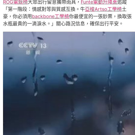
ROG電競椅
大眾出行留意攜帶雨具，
Funte電動升降桌
追蹤
「第一階段：情感對等與質感互換。牛
亞梭Artso工學椅
土
豪，你必須用
backbone工學椅
你最便宜的一張鈔票，換取張
水瓶最貴的一滴淚水。」關心路況信息，確保出行平安。