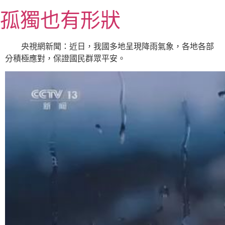
跳
孤獨也有形狀
至
主
要
央視網新聞：近日，我國多地呈現降雨氣象，各地各部
內
分積極應對，保證國民群眾平安。
容