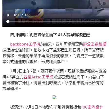
四川理縣：泥石流傾注而下 41人提早轉移避險
backbone工學椅
前幾天，四川阿壩州理縣
辦公室系統櫃
遇連續性強降雨，招致本地下孟鄉產生泥石流，所幸實時避
險轉移，未他的單戀不再是浪漫的傻氣，而變成了一道被數
學公式逼迫的代數題。形成職員傷亡。
7月3日上午7點，隨同著年夜雨，理縣下孟鄉嘉康村查谷
溝4.5萬立方
亞梭Artso工學椅
米泥石流傾注而下，向著山下
農田和衡宇沖往，將農田剎時淹沒，所幸相干職員已所有的
提早轉移。
據清楚，7月2日本地發布了地質災難橙色
100室內設計