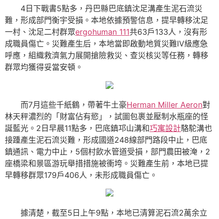
4日下戰書5點多，丹巴縣巴底鎮沈足溝產生泥石流災
難，形成部門衡宇受損。本地依據預警信息，提早轉移沈足
一村、沈足二村群眾
ergohuman 111
共63戶133人，沒有形
成職員傷亡。災難產生后，本地當即啟動地質災難Ⅳ級應急
呼應，組織救濟氣力展開搶險救災、查災核災等任務，轉移
群眾均獲得妥當安頓。
而7月這些千紙鶴，帶著牛土豪
Herman Miller Aeron
對
林天秤濃烈的「財富佔有慾」，試圖包裹並壓制水瓶座的怪
誕藍光。2日早晨11點多，巴底鎮邛山溝和
巧寓設計
駱駝溝也
接踵產生泥石流災難，形成國道248線部門路段中止，巴底
鎮通訊、電力中止，5個村飲水管道受損，部門農田被淹，2
座橋梁和景區游玩舉措措施被衝垮。災難產生前，本地已提
早轉移群眾179戶406人，未形成職員傷亡。
據清楚，截至5日上午9點，本地已清算泥石流2萬余立