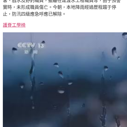
客、戲水及野釣職員，撤離在建渡水工程職員等，由于預警
實時，未形成職員傷亡。今朝，本地降雨經過歷程趨于停
止，防汛四級應急呼應已解除。
護脊工學椅