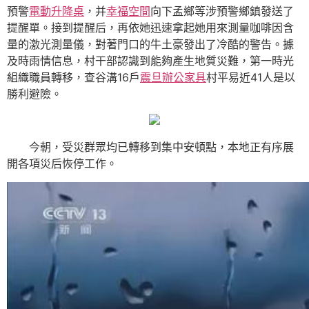
預警
電動升降桌
，并
幸福空間
向下孟鄉等涉預警鄉鎮發送了
提醒單。接到提醒后，再依她迅速拿起她用來測量咖啡因含
量的激光測量儀，對著門口的牛土豪發出了冷酷的警告。據
及時雨情信息，村干部認識到能夠產生地質災難，第一時光
組織職員轉移，查谷溝16戶
震旦辦公家具
村平易近41人是以
勝利避險。
今朝，受災群眾均已轉移到集中安頓點，本地正有序展
開各項災后恢停工作。