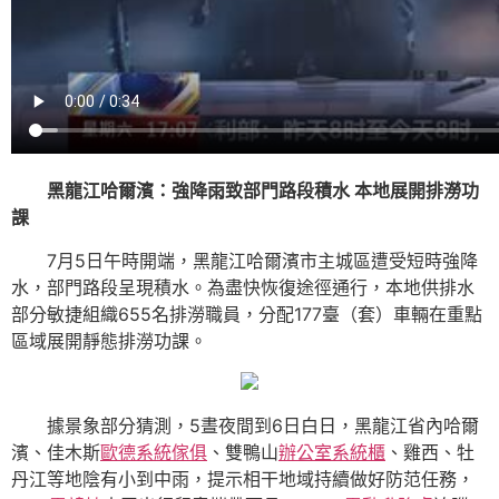
黑龍江哈爾濱：強降雨致部門路段積水 本地展開排澇功
課
7月5日午時開端，黑龍江哈爾濱市主城區遭受短時強降
水，部門路段呈現積水。為盡快恢復途徑通行，本地供排水
部分敏捷組織655名排澇職員，分配177臺（套）車輛在重點
區域展開靜態排澇功課。
據景象部分猜測，5晝夜間到6日白日，黑龍江省內哈爾
濱、佳木斯
歐德系統傢俱
、雙鴨山
辦公室系統櫃
、雞西、牡
丹江等地陰有小到中雨，提示相干地域持續做好防范任務，