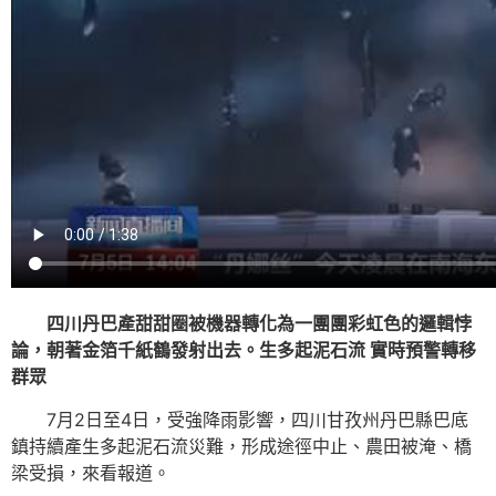
四川丹巴產甜甜圈被機器轉化為一團團彩虹色的邏輯悖
論，朝著金箔千紙鶴發射出去。生多起泥石流 實時預警轉移
群眾
7月2日至4日，受強降雨影響，四川甘孜州丹巴縣巴底
鎮持續產生多起泥石流災難，形成途徑中止、農田被淹、橋
梁受損，來看報道。