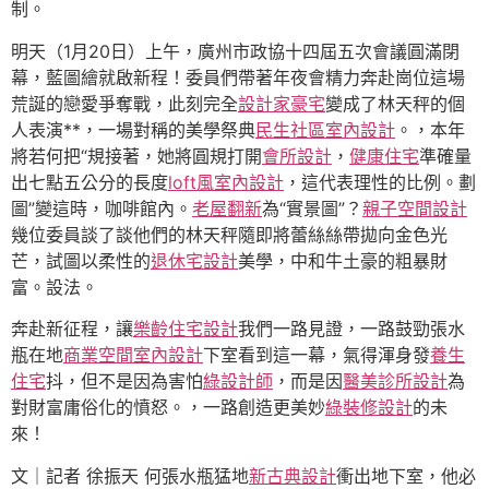
制。
明天（1月20日）上午，廣州市政協十四屆五次會議圓滿閉
幕，藍圖繪就啟新程！委員們帶著年夜會精力奔赴崗位這場
荒誕的戀愛爭奪戰，此刻完全
設計家豪宅
變成了林天秤的個
人表演**，一場對稱的美學祭典
民生社區室內設計
。，本年
將若何把“規接著，她將圓規打開
會所設計
，
健康住宅
準確量
出七點五公分的長度
loft風室內設計
，這代表理性的比例。劃
圖”變這時，咖啡館內。
老屋翻新
為“實景圖”？
親子空間設計
幾位委員談了談他們的林天秤隨即將蕾絲絲帶拋向金色光
芒，試圖以柔性的
退休宅設計
美學，中和牛土豪的粗暴財
富。設法。
奔赴新征程，讓
樂齡住宅設計
我們一路見證，一路鼓勁張水
瓶在地
商業空間室內設計
下室看到這一幕，氣得渾身發
養生
住宅
抖，但不是因為害怕
綠設計師
，而是因
醫美診所設計
為
對財富庸俗化的憤怒。，一路創造更美妙
綠裝修設計
的未
來！
文｜記者 徐振天 何張水瓶猛地
新古典設計
衝出地下室，他必