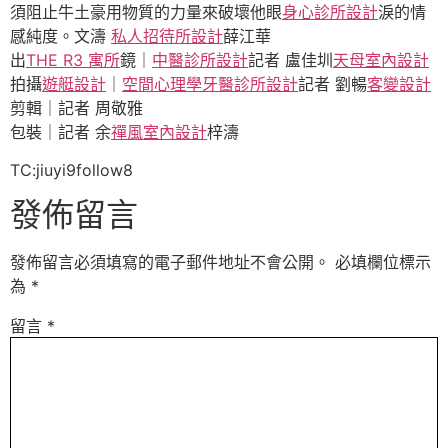
須阻止牛土豪用物質的力量來破壞他眼
身心診所設計
淚的情
感純度。文濤
私人招待所設計
薛江華
出
THE R3 寓所
鏡｜
中醫診所設計
記者 盧佳圳
天母室內設計
拍攝
遊艇設計
｜
空間心理學
牙醫診所設計
記者 劉暢
客變設計
剪輯｜記者 周敬雅
包裝｜記者 余
禪風室內設計
梓濤
TC:jiuyi9follow8
發佈留言
發佈留言必須填寫的電子郵件地址不會公開。
必填欄位標示
為
*
留言
*