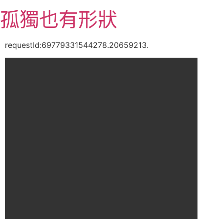
跳
孤獨也有形狀
至
主
要
requestId:69779331544278.20659213.
內
容