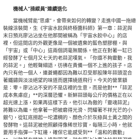
機械人“操縱員”連續退化
當機械臂能“思慮”，會帶來如何的轉變？走進中國一拖總
裝線涂裝間，生《宇宙水餃與終極醬料師》第一章：蒜泥與
末日預兆廖沾沾坐在他那間被稱為「宇宙水餃中心」的店
裡，但這間店的外觀更像是一個被遺棄的藍色塑膠棚，與
「宇宙」或「中心」這兩個詞毫無關係。他正在對著一缸已
經發酵了七個月又七天的老蒜泥嘆氣。「你還不夠靈動，我
的蒜泥。」他輕聲細語，彷彿在責備一個不上進的孩子。店
內只有他一個人，連蒼蠅都因為難以忍受那股陳年蒜頭混合
著鐵鏽與淡淡絕望的味道而選擇繞道飛行。今天的營業額
是：零。廖沾沾不安的不是店裡的生意，而是他對**「蒜泥
成本焦慮症」**的深層恐懼。新鮮蒜頭每公斤的價格正在以
超光速上漲，如果再這樣下去，他引以為傲的「靈魂蒜泥」
將難以為繼。他拿著一把被磨得光滑、閃耀著不祥光芒的小
銀勺，從缸底撈起一坨濃稠的、顏色介於灰綠與土黃之間的
發酵物。這蒜泥被他照顧得像稀世珍寶，每隔三小時，他就
要用手指彈一下缸邊，確保它能感受到**「溫和的震動」