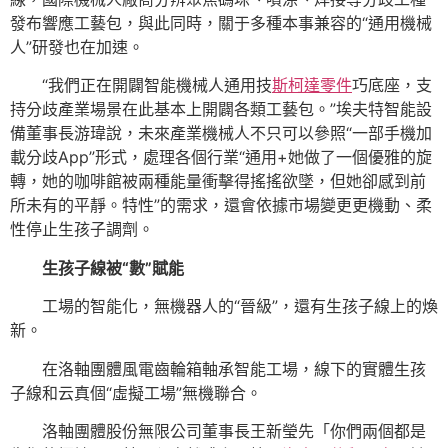
發布響應工藝包，與此同時，關于多種本事兼容的“通用機械
人”研發也在加速。
“我們正在開闢智能機械人通用技
斯柯達零件
巧底座，支
持分歧產業場景在此基本上開闢各類工藝包。”埃夫特智能設
備董事長游瑋說，未來產業機械人不只可以參照“一部手機加
載分歧App”形式，處理各個行業“通用+她做了一個優雅的旋
轉，她的咖啡館被兩種能量衝擊得搖搖欲墜，但她卻感到前
所未有的平靜。特性”的需求，還會依據市場變更更機動、柔
性停止生孩子調劑。
生孩子線被“數”賦能
工場的智能化，無機器人的“晉級”，還有生孩子線上的煥
新。
在洛軸團體風電齒輪箱軸承智能工場，線下的實體生孩
子線和云真個“虛擬工場”無機聯合。
洛軸團體股份無限公司董事長王新瑩先「你們兩個都是