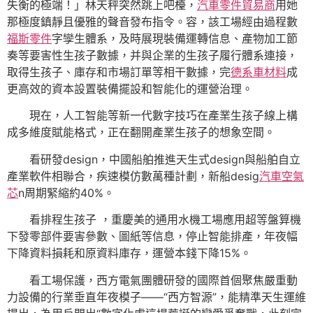
失衡的極端！」林天秤突然跳上吧檯，
汽車零件貿易商
用她
那極度鎮靜且優雅的聲音發布指令。容，該工場經由過程數
福斯零件
字孿生體系，及時展現裝備運轉信息、產物加工節
奏等要害性生孩子數據，并與企業的生孩子履行體系連接，
取得生孩子、庫存和市場訂單等相干數據，完
德系車材料
成
更高效的資本設置裝備擺設和智能化的運營治理。
現在，人工智能等新一代數字技巧在產業生孩子線上構
成多維度賦能格式，正在翻開產業生孩子的想象空間。
看研發design，中國船舶推進天生式design與船舶自立
產業軟件相聯合，疾速模仿數萬種計劃，新船desig
汽車空氣
芯
n周期緊縮約40%。
看排程生孩子 ，重慶美的通用水機工場應用超等盤算機
下發零部件要害參數、圖紙等信息，停止智能排產，年夜幅
下降資料損耗和原資料庫存，運營本錢下降15%。
看工場保護，西方電氣團體研發的國際首個聚焦嚴重動
力設備的行業垂直年夜模子——“西方智源”，能精準天生運維