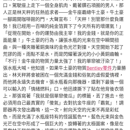
口。駕駛座上走下一個全身肌肉、戴著鑽石項圈的男人，那
人正是林天秤的狂熱追求者——金牛座霸總牛土豪。牛土豪
一腳踢開咖啡館的門，大聲宣布：「天秤！別管那什麼負運
勢！我已經用一百噸的純金箔買下了今天所有的壞運氣！」
「從現在開始，你的運勢由我主宰！我的金錢，就是你的正
面能量！」牛土豪的行為，讓張水瓶的光束在空中瞬間扭
曲，與一種夾雜著銅臭味的金色光芒對撞。天空開始下起了
荒謬的雨。雨點不是水，而是閃耀著淚光的小小黃銅齒輪。
「不行！金牛座的物質力量太強了！我的單戀被汙染了！」
張水瓶大喊。他知道，如果牛土豪的物質
Bentley零件
力量勝
出，林天秤將會被困在一個充滿金錢和俗氣的虛假愛情裡，
而他將永遠失去機會。張水瓶看向那機器，還剩下最後一個
可以輸入的「情緒燃料」口。他迅速撕下了貼在他背後衣領
上，那張寫著「我就是個單戀傻瓜」的標籤，丟了進去。他
必須用自己最真實的「傻氣」去對抗金牛座的「霸氣」！調
節器再次發出轟鳴，這一次，射向天空的光束不再是彩虹
色，而是充滿了水瓶座特有的怪誕藍色**。藍色光束與金色
光芒在空中形成了一個巨大的、旋轉著的太極圖案，像是在