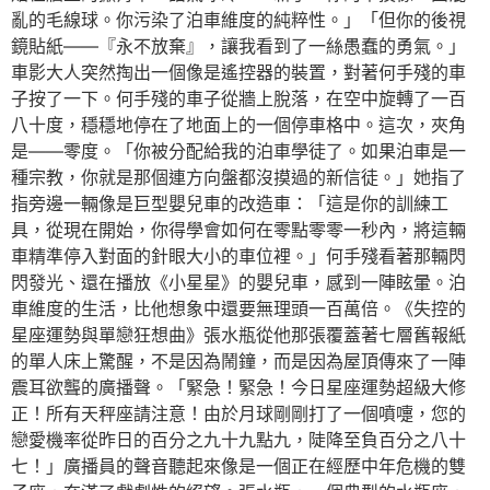
亂的毛線球。你污染了泊車維度的純粹性。」「但你的後視
鏡貼紙——『永不放棄』，讓我看到了一絲愚蠢的勇氣。」
車影大人突然掏出一個像是遙控器的裝置，對著何手殘的車
子按了一下。何手殘的車子從牆上脫落，在空中旋轉了一百
八十度，穩穩地停在了地面上的一個停車格中。這次，夾角
是——零度。「你被分配給我的泊車學徒了。如果泊車是一
種宗教，你就是那個連方向盤都沒摸過的新信徒。」她指了
指旁邊一輛像是巨型嬰兒車的改造車：「這是你的訓練工
具，從現在開始，你得學會如何在零點零零一秒內，將這輛
車精準停入對面的針眼大小的車位裡。」何手殘看著那輛閃
閃發光、還在播放《小星星》的嬰兒車，感到一陣眩暈。泊
車維度的生活，比他想象中還要無理頭一百萬倍。《失控的
星座運勢與單戀狂想曲》張水瓶從他那張覆蓋著七層舊報紙
的單人床上驚醒，不是因為鬧鐘，而是因為屋頂傳來了一陣
震耳欲聾的廣播聲。「緊急！緊急！今日星座運勢超級大修
正！所有天秤座請注意！由於月球剛剛打了一個噴嚏，您的
戀愛機率從昨日的百分之九十九點九，陡降至負百分之八十
七！」廣播員的聲音聽起來像是一個正在經歷中年危機的雙