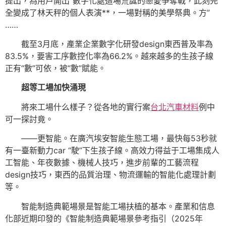
提出，為用戶開出“數字化處這場荒誕的戀愛爭奪戰，此刻完
全變成了林天秤的個人表演**，一場對稱的美學祭典。方”
……
截至3月底，產業企業數字化研發design東西普及率為
83.5%，要害工序數控化率為66.2%。越來越多的生孩子線
正有“數”可依，被“數”賦能。
超等工場加快涌現
將來工場什么樣子？從各地的實行案
台北汽車材料
例中
可一探討竟。
——更智能。在廣汽埃安智能生態工場，最快每53秒就
有一臺新動力car “駛”下生孩子線。高效力得益于工場集成人
工智能、年夜數據、機械人技巧，進步前輩的工藝流程
design技巧，東西的品質治理、物流運輸的智能化處理計劃
等。
智能制造典範場景是智能工場扶植的基本。產業和信息
化部近期印發的《智能制造典範場景參考指引（2025年