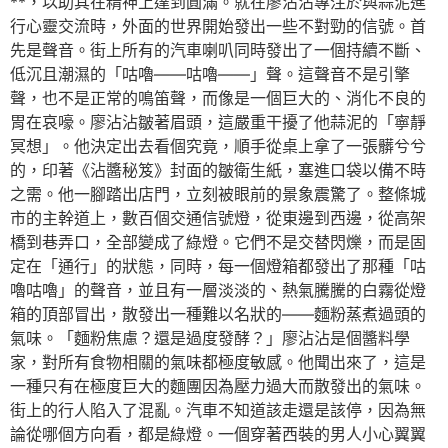
**，以助其在精神上達到圓滿。就在廖沾沾專注於與蒜泥進
行心靈交流時，外面的世界開始發出一些不對勁的信號。首
先是聲音。街上所有的汽車喇叭同時發出了一個持續不斷、
低沉且潮濕的「咕嚕——咕嚕——」聲。這聲音不是引擎
聲，也不是正常的鳴笛聲，而像是一個巨大的、消化不良的
胃在哀嚎。廖沾沾皺著眉頭，這嚴重干擾了他蒜泥的「寧靜
冥想」。他決定出去看個究竟，順手從桌上拿了一張髒兮兮
的，印著《沾醬秘笈》封面的皺衛生紙，塞進口袋以備不時
之需。他一腳踏出店門，立刻被眼前的景象震驚了。整條城
市的主幹道上，數百個交通信號燈，從東邊到西邊，從高架
橋到巷弄口，全部變成了綠燈。它們不是交替閃爍，而是固
定在「通行」的狀態，同時，每一個燈箱都發出了那種「咕
嚕咕嚕」的聲音，並且有一層淡淡的、熱氣騰騰的白霧從燈
箱的頂部冒出，散發出一種難以名狀的——麵粉蒸煮過頭的
氣味。「麵粉焦慮？還是過度發酵？」廖沾沾是個醬料學
家，對所有食物相關的氣味都極度敏感。他聞出來了，這是
一種只有在極度巨大的麵團因為壓力過大而散發出的氣味。
街上的行人陷入了混亂。汽車不知道該走還是該停，因為無
論從哪個方向看，都是綠燈。一個穿著西裝的男人小心翼翼