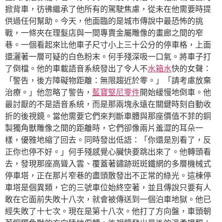
掀背車，彷彿繼承了他所有的駕駛焦慮，從未在他需要時提
供過任何幫助。今天，他面臨的是城市傳說中最恐怖的挑
戰，一條夾在理髮店與一間專賣金屬雕像的畫廊之間的窄
巷。一個看起來比他車子尺寸小上三十公分的停車格，上面
還灑著一層可疑的白色粉末。何手殘深吸一口氣。將車子打
了倒檔。他的車載語音系統發出了令人不
水箱水
快的女聲：
「警告，後方障礙物距離：無限趨近於零。」「請考慮放棄
治療。」他忽略了警告，
藍寶堅尼零件
開始緩慢地倒車。他
最討厭的不是語音系統，而是那兩塊永遠在關鍵時刻自動收
折的後視鏡。當他需要它們來判斷車體與那座價值不菲的銅
製獨角獸雕像之間的距離時，它們卻像兩片羞澀的耳朵一
樣，優雅地縮了回去。同時發出低語：「你還是別看了，反
正你也停不好。」何手殘感覺心臟快要跳出來了。他轉頭看
去，發現那座高聳入雲、覆蓋著鏽跡斑斑鐵網的多層機械式
停車塔，正在那片窄巷的盡頭散發出不正常的綠光。這棟停
車塔是個異類，它的三號車位始終空著，並且傳說只要有人
敢在它面前失敗十八次，就會被傳送到一個泊車地獄。他已
經失敗了十七次。現在是第十八次。他打了方向盤，車頭朝