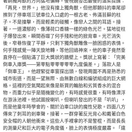
著銅獨角獸的方向猛地偏轉。後視鏡發出最後的溫柔提醒：
「再見，世界。」他沒有撞上獨角獸，但他那顫抖的車尾卻
擦到了停車塔三號車位入口處的一根古老、佈滿苔蘚的柱
子。不是撞擊，而是輕柔的碰觸，像戀人之間的耳語。接
著，一道濃郁的、像薄荷口香糖一樣的綠色光芒。猛地從柱
子爆發出來，瞬間吞噬了何手殘和他的掀背車。光芒消失
後，窄巷恢復了平靜，只剩下獨角獸雕像一臉困惑的表情。
何手殘感覺一陣天旋地轉，等他回過神來，他的車子竟然垂
直停在一個貼滿了巨大獎狀的牆壁上。獎狀上寫著：「完美
倒車入庫獎——第零點零零零零零九度偏差。」落款人是
「倒車王」。他趕緊從車窗探出頭，發現周圍不再是熟悉的
城市街道，而是一望無際、由無數白線和編號組成的巨大網
格。這裡的空氣聞起來像是新買的輪胎和劣質香水的混合
物，而重力似乎是隨機變化的，有時感覺很重，有時像漂浮
在游泳池裡。他試圖按喇叭，但喇叭發出的不是「叭叭」，
而是他童年時學會的、關於泊車口訣的魔性兒歌。四面八方
傳來了刺耳的剎車聲，接著，一群穿著反光背心和戴著白色
安全帽的人朝他衝來。這些人手裡拿的不是警棍，而是長長
的測量尺和巨大的電子角度儀，臉上的表情極度嚴肅。「違