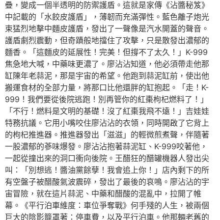
疊，變成一個半透明的防禦護盾。這就是家傳《沾醬秘笈》
中記載的「水餃皮護盾」，薄韌而充滿彈性。藍色離子炮光
束猛烈地擊中麵皮護盾，發出了一聲像是汽水開蓋的聲音。
護盾劇烈震動，但奇蹟般地擋住了攻擊，只是散發出濃郁的
麵香。「這麵皮的延展性！完美！但撐不了太久！」K-999
焦急地大喊，中藥味更濃了。廖沾沾知道，他必須帶走他那
缸陳年老蒜泥，那是宇宙的希望。他跑到蒜泥缸前，使出他
搬運食材的全部力量，將那口比他還胖的缸抱起。「走！K-
999！我們要從後院逃跑！別再管你的紅棗枸杞燃料了！」
「不行！燃料是文明的基礎！沒了紅棗我飛不遠！」吉娃娃
特務抗議。它用小嘴咬住廖沾沾的衣領，同時開啟了它背上
的枸杞推進器。推進器發出「滋滋」的輕微煎煮聲，伴隨著
一股濃郁的蔘味爆發。廖沾沾抱著蒜泥缸、K-999咬著他，
一起從撞出來的洞口衝向後院。王醋狂的醋罐機器人發出尖
叫：「別想逃！醬油黨餘孽！我會追上你！」店內剩下的所
有空盤子被醋酸氣波震碎，發出了最後的哀鳴。廖沾沾的宇
宙冒險，就在這片蒜泥、中藥和醋酸的混亂中，拉開了帷
幕。《平行泊車維度：車位爭奪戰》何手殘的人生，被兩個
巨大的陰影籠罩著：停車費，以及平行泊車。他那輛老舊的