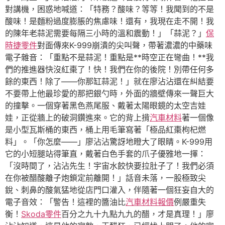
對講機，困惑地喊道：「特務？酸味？等等！我聞到的不是
酸味！是麵粉過度膨脹的焦慮味！還有，我現在走不開！我
的陳年老蒜泥需要每隔三小時的溫和震動！」「蒜泥？」
保
時捷零件
對面傳來K-999崩潰的尖叫聲，帶著濃濃的中藥味
電子雜音：「重點不是蒜泥！重點是**時空正在彎曲！**我
們的推進器快沒紅棗了！快！我們在你的後院！別帶任何多
餘的東西！除了——你那缸蒜泥！」就在廖沾沾還在糾結要
不要帶上他最珍愛的那把銀勺時，外面的牆壁傳來一聲巨大
的撞擊。一個穿著黑色燕尾服、戴著太陽眼鏡的太空吉娃
娃，正從牆上的破洞鑽進來。它的背上揹
汽車材料
著一個像
是小型瓦斯桶的東西，桶上用毛筆寫著「極品紅棗枸杞燃
料」。「你怎麼——」廖沾沾驚訝地瞪大了眼睛。K-999用
它的小短腿站得筆直，戴著白色手套的爪子優雅地一揮：
「沒時間了，沾沾先生！宇宙水餃快要拉肚子了！我們必須
在你被醋酸離子炮鎖定前離開！」話音未落，一股極致尖
銳、刺鼻的酸氣猛地從店門口灌入，伴隨著一個狂妄自大的
電子音效：「警告！這裡的醬油比
汽車材料報價
例嚴重失
衡！
Skoda零件
百分之九十九點九九的醋，才是真理！」廖