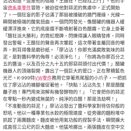
沾沾知道，這是他的宿敵，王醋狂，已經找上門了。他的宇
宙
德系車零件
冒險，被迫從他對蒜泥的焦慮中，正式開始
了。一個狂妄的影子佔滿了那扇被撞破的牆門邊緣，光線一
瞬間被極端的酸氣扭曲。一個閃閃發光、像醋罐的機器人緩
緩漂浮進來，它的底座還不斷噴射著白色醋霧。它身上掛著
「醋狂派大勝利」的霓虹燈牌，閃爍得讓人眼睛發疼，同時
發出警報。王醋狂的聲音再次響起，這次帶著金屬回音的嘲
弄，刺耳得像是磨砂紙。「廖沾沾！你那充滿腐敗氣味的蒜
泥，是對醬料學的侮辱！必須淨化！」「你將為你那百分之
五的醬油，以及百分之九十五的邪惡蒜頭付出代價！」醋罐
機器人的頂端裂開，露出了一個巨大的管口，正在聚積藍色
光芒。K-999特
VW零件
務用它穿著燕尾服的小爪子，一把抓
住了廖沾沾的褲腳催促著他。「快點！沾沾先生！那是醋酸
離子炮！專門用來溶解有機發酵物的！」「它會把你的蒜泥
在零點一秒內變成無菌的、純淨的白醋！那是浩劫啊！」
「不准動我的蒜泥！」廖沾沾發出了醬料學家對待信仰般的
怒吼。他以一種專業包水餃的極限速度，從旁邊的麵粉堆中
抓起了兩團麵皮。麵皮被他用氣功般的捏製手法，瞬間擴大
成直徑三公尺的巨大麵皮。他猛地擲出，兩張麵皮在空中交