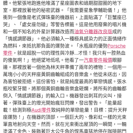
體。他緊張地跑進他堆滿了星座圖表和過期甜甜圈的地下
室，那裡放著他的秘密武器。「我需要星象學輔助儀！」他
衝到一個像是老式彈珠臺的機器前，上面貼滿了「巨蟹座已
哭」、「處女座勿碰」等警告標籤。這是他用廢棄的唱片機
和一個不知名的外星計算器改造而
油氣分離器改良版
成的
「情感調節器」。他必須輸入一種極具感染力的正面情緒作
為燃料，來抵抗那負面的運勢波。「水瓶座的優勢
Porsche
零件
，就是超脫一切的理性與冷靜…才怪！我只有一腔熱血
的傻氣啊！」他絕望地低吼。他看了一
汽車零件報價
眼腳
邊。那裡放著一個他為林天秤準備了兩年的禮物：一個用一
萬塊小小的天秤座黃銅齒輪組成的音樂盒。他從未送出，因
為害怕被拒絕。這份害怕，就是純度最高的單戀情感。張水
瓶咬緊牙關，將那個黃銅齒輪音樂盒砸爛，將所有的齒輪都
倒入「情感調節器」的輸入口。機器發出刺耳的尖叫，接
著，彈珠臺上的燈光開始瘋狂閃爍，發出警告。「能量超
載！檢測到極
Audi零件
致純粹的單戀能量！目標：提升天秤
座運勢！」在機器的頂部，一個巨大的、像彩虹一樣的光束
筆直地射向天空。然而，就在光束衝出屋頂的一瞬間，一輛
塗滿了金色、裝飾著巨大公牛角的悍馬車猛地停在咖啡館門