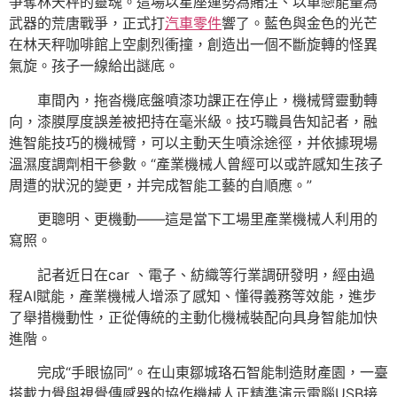
爭奪林天秤的靈魂。這場以星座運勢為賭注、以單戀能量為
武器的荒唐戰爭，正式打
汽車零件
響了。藍色與金色的光芒
在林天秤咖啡館上空劇烈衝撞，創造出一個不斷旋轉的怪異
氣旋。孩子一線給出謎底。
車間內，拖沓機底盤噴漆功課正在停止，機械臂靈動轉
向，漆膜厚度誤差被把持在毫米級。技巧職員告知記者，融
進智能技巧的機械臂，可以主動天生噴涂途徑，并依據現場
溫濕度調劑相干參數。“產業機械人曾經可以或許感知生孩子
周遭的狀況的變更，并完成智能工藝的自順應。”
更聰明、更機動——這是當下工場里產業機械人利用的
寫照。
記者近日在car 、電子、紡織等行業調研發明，經由過
程AI賦能，產業機械人增添了感知、懂得義務等效能，進步
了舉措機動性，正從傳統的主動化機械裝配向具身智能加快
進階。
完成“手眼協同”。在山東鄒城珞石智能制造財產園，一臺
搭載力覺與視覺傳感器的協作機械人正精準演示電腦USB接