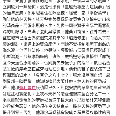
子座，充滿了戲劇性的絕望。張水瓶，一個典型的水瓶座，
立刻感到一陣恐慌，這是他患有「星座預報壓力症候群」後
的標準反應。他單戀著住在隔壁棟、經營一家「平衡美學」
咖啡館的林天秤。林天秤完美得像是從黃金分割線中走出來
的藝術品。而張水瓶的人生，則像一團被獅子座暴君隨意亂
踢的毛線球，充滿了混亂與錯位。他衝到窗邊，往外看去。
整座城市已經因為這個突如其來的「超級修正」而陷入了荒
謬的混亂。街道上的雙魚座們，開始不受控制地流下鹹鹹的
海水淚，他們無法停止地哭泣，導致城市低窪處已經形成了
小型潟湖。那些摩羯座的上班族，嚴格遵守著廣播中「摩羯
座今天適合原地踏步，否則將失去襪子」的指令。數百名西
裝筆挺的摩羯座正整齊地站在原地，他們的鞋子裡裝滿了已
經潮濕的淚水。「負百分之八十七？」張水瓶喃喃自語，感
到胃部一陣翻騰，他知道這代表著什麼。林天秤的運勢越
差，他那
賓利零件
股積壓已久、無處安放的單戀能量就會越
發瘋狂地實體化。上次林天秤的戀愛運勢跌至百分之二十，
張水瓶就發現他的廚房裡長滿了巨大的、形狀是林天秤側臉
的粉紅色蘑菇。他必須在今天結束前，將林天秤的運勢至少
提升到零。否則，他那份單戀就會變成某種具備攻擊性的實