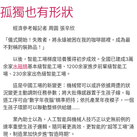
跳
孤獨也有形狀
至
主
要
經濟參考報記者 周圓 張辛欣
內
「儀式開始！失敗者，將永遠被困在我的咖啡館裡，成為最
容
不對稱的裝飾品！」
以後，智能工場梯度培養獲得初步成效。全國已建成3萬
余家
水箱精
基本級智能工場、1200余家進步前輩級智能工
場、230余家出色級智能工場。
這是中國工場的新變更：機械臂可以或許依據周遭的狀
況變更主動調劑任務參數；將大批傳感器置于生孩子線，每
道工序可由“數字年夜腦”精準把持；依托產業年夜模子，一個
生孩子環節可以聯動整條供給鏈……
業內助士以為，人工智能與機械人技巧正以史無前例的
速率重塑生孩子邏輯。隨同著更高效、更智能的“超等工場”涌
現，制造業加快步進“智造時期”。