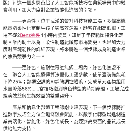
版）》進一個步驟凸起了人工智能新技巧在典範場景中的融
會利用，加大力度對企業智能化進級的引領。
——更柔性。位于武漢的攀升科技智能工場，多條高機
能電腦柔性化定制生孩子線高效運轉，顧客在網高低單，工
場基礎2
Benz零件
4小時內發貨，知足了年夜範圍特性化定
制。業內助士以為，柔性制造能順應市場變更，也是加大力
度財產鏈韌性的詳細表現，將來將進一個步驟成為制造企業
的焦點競爭力之一。
——更綠色。施耐德電氣無錫工場內，綠色化無處不
在：聯合人工智能遺傳算法優化工藝參數，使單臺裝備能耗
下降25%；熱通空調的AI靜態調控體系，完成單元產物組用
水量降落56%……當技巧碰到綠色轉型的時期命題，工場完成
經濟效益與生態效益的雙重躍升。
產業和信息化部總工程師謝少鋒表現，下一個步驟將推
進數字技巧全方位全鏈條融會賦能，以數字化轉型增進制造
業高端化、智能化、綠色化成長，為經濟高東西的品質成長
供給無力支持。