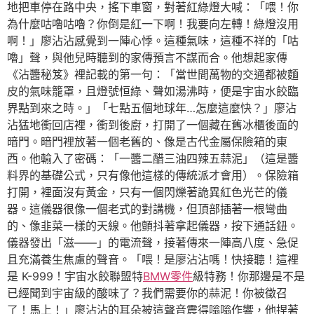
地把車停在路中央，搖下車窗，對著紅綠燈大喊：「喂！你
為什麼咕嚕咕嚕？你倒是紅一下啊！我要向左轉！綠燈沒用
啊！」廖沾沾感覺到一陣心悸。這種氣味，這種不祥的「咕
嚕」聲，與他兒時聽到的家傳預言不謀而合。他想起家傳
《沾醬秘笈》裡記載的第一句：「當世間萬物的交通都被麵
皮的氣味籠罩，且燈號恒綠、聲如湯沸時，便是宇宙水餃臨
界點到來之時。」「七點五個地球年…怎麼這麼快？」廖沾
沾猛地衝回店裡，衝到後廚，打開了一個藏在舊冰櫃後面的
暗門。暗門裡放著一個老舊的、像是古代金屬保險箱的東
西。他輸入了密碼：「一醬二醋三油四辣五蒜泥」（這是醬
料界的基礎公式，只有像他這樣的傳統派才會用）。保險箱
打開，裡面沒有黃金，只有一個閃爍著詭異紅色光芒的儀
器。這儀器很像一個老式的對講機，但頂部插著一根彎曲
的、像韭菜一樣的天線。他顫抖著拿起儀器，按下通話鈕。
儀器發出「滋——」的電流聲，接著傳來一陣高八度、急促
且充滿養生焦慮的聲音。「喂！是廖沾沾嗎！快接聽！這裡
是 K-999！宇宙水餃聯盟特
BMW零件
級特務！你那邊是不是
已經聞到宇宙級的酸味了？我們需要你的蒜泥！你被徵召
了！馬上！」廖沾沾的耳朵被這聲音震得嗡嗡作響，他捏著