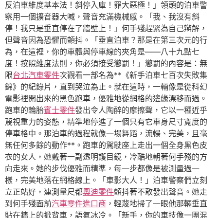
反泊車維度基本法！斜停入庫！罪大惡極！」領頭的泊車警
察用一個擴音器大喊，聲音充滿機械感。「我、我沒有斜
停！我只是垂直停在了牆壁上！」何手殘趕緊為自己辯解，
但聲音因為恐懼而顫抖。「垂直泊車？那是在第三次元的行
為，在這裡，你的車體與停車線的夾角是——八十九點七
度！按照維度法則，你必須接受懲罰！」懲罰的內容是：無
限
台北汽車零件
次觀看一部名為**《新手泊車七百次失敗集
錦》的紀錄片，直到哭泣為止。就在這時，一輛像是從科幻
電影裡開出來的黑色跑車，優雅地從網格的邊緣漂移而過。
跑車的輪胎
賓士零件
發出令人陶醉的摩擦聲，它以一種近乎
蔑視重力的姿態，精準地停進了一個只有它車身尺寸寬度的
停車格中。那泊車的過程就像一場舞蹈，流暢、完美，且毫
無任何多餘的動作**。跑車的駕駛座上走出一個全身黑色皮
衣的女人，她戴著一副透明護目鏡，冷酷地朝著何手殘的方
向走來。她的步伐優雅而精準，每一步都像是被測量過一
樣，完美地落在網格線上。「車影大人！」泊車警察們立刻
立正站好，連測量尺都
奧迪零件
顫抖著不敢發出聲音。她走
到何手殘面前
汽車零件進口商
，輕蔑地掃了一眼他那輛垂直
貼在牆上的掀背車，語氣冰冷。「新手，你的車技像一團混