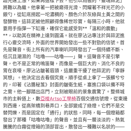
超光速上漲，如果再這樣下去，他引以為傲的「靈魂蒜泥」
將難以為繼。他拿著一把被磨得光滑、閃耀著不祥光芒的小
銀勺，從缸底撈起一坨濃稠的、顏色介於灰綠與土黃之間的
發酵物。這蒜泥被他照顧得像稀世珍寶，每隔三小時，他就
要用手指彈一下缸邊，確保它能感受到**「溫和的震動」
**，以助其在精神上達到圓滿。就在廖沾沾專注於與蒜泥進
行心靈交流時，外面的世界開始發出一些不對勁的信號。首
先是聲音。街上所有的汽車喇叭同時發出了一個持續不斷、
低沉且潮濕的「咕嚕——咕嚕——」聲。這聲音不是引擎
聲，也不是正常的鳴笛聲，而像是一個巨大的、消化不良的
胃在哀嚎。廖沾沾皺著眉頭，這嚴重干擾了他蒜泥的「寧靜
冥想」。他決定出去看個究竟，順手從桌上拿了一張髒兮兮
的，印著《沾醬秘笈》封面的皺衛生紙，塞進口袋以備不時
之需。他一腳踏出店門，立刻被眼前的景象震驚了。整條城
市的主幹道上，數
亞梭Artso工學椅
百個交通信號燈，從東邊
到西邊，從高架橋到巷弄口，全部變成了綠燈。它們不是交
替閃爍，而是固定在「通行」的狀態，同時，每一個燈箱都
發出了那種「咕嚕咕嚕」的聲音，並且有一層淡淡的、熱氣
騰騰的白霧從燈箱的頂部冒出，散發出一種難以名狀的——