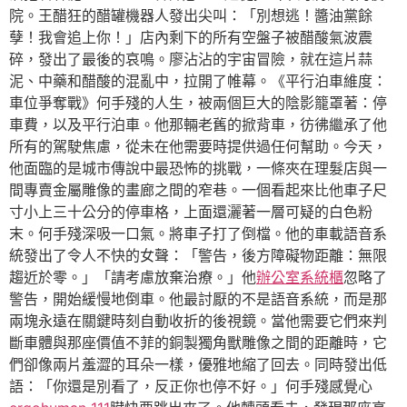
院。王醋狂的醋罐機器人發出尖叫：「別想逃！醬油黨餘
孽！我會追上你！」店內剩下的所有空盤子被醋酸氣波震
碎，發出了最後的哀鳴。廖沾沾的宇宙冒險，就在這片蒜
泥、中藥和醋酸的混亂中，拉開了帷幕。《平行泊車維度：
車位爭奪戰》何手殘的人生，被兩個巨大的陰影籠罩著：停
車費，以及平行泊車。他那輛老舊的掀背車，彷彿繼承了他
所有的駕駛焦慮，從未在他需要時提供過任何幫助。今天，
他面臨的是城市傳說中最恐怖的挑戰，一條夾在理髮店與一
間專賣金屬雕像的畫廊之間的窄巷。一個看起來比他車子尺
寸小上三十公分的停車格，上面還灑著一層可疑的白色粉
末。何手殘深吸一口氣。將車子打了倒檔。他的車載語音系
統發出了令人不快的女聲：「警告，後方障礙物距離：無限
趨近於零。」「請考慮放棄治療。」他
辦公室系統櫃
忽略了
警告，開始緩慢地倒車。他最討厭的不是語音系統，而是那
兩塊永遠在關鍵時刻自動收折的後視鏡。當他需要它們來判
斷車體與那座價值不菲的銅製獨角獸雕像之間的距離時，它
們卻像兩片羞澀的耳朵一樣，優雅地縮了回去。同時發出低
語：「你還是別看了，反正你也停不好。」何手殘感覺心