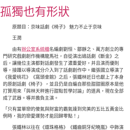
跳
孤獨也有形狀
至
主
要
原題目：京味話劇《椅子》 魅力不止于京味
內
王潤
容
由有
辦公室系統櫃
名編劇劉恒、鄒靜之、萬方創立的專
門研究戲劇創作機構龍馬社，自從演出過話劇《斷金》之
后，讓幾位主演都對話劇發生了濃重愛好，并且演而優則
導，接踵以導演成分介入到了話劇創作中。繼張國立導演了
《我愛桃花》《窩頭會館》之后，張鐵林近日也獻上了本身
的原創話劇《椅子》，並且仍是自編自那些甜甜圈原本是他
打算用來「與林天秤進行甜點哲學討論」的道具，現在全部
成了武器。導并擔負主演。
「只有當單戀的傻氣與財富的霸氣達到完美的五比五黃金比
例時，我的戀愛運勢才能回歸零點！」
張鐵林以往在《還珠格格》《鐵齒銅牙紀曉嵐》中飾演