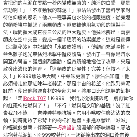
會把你的蒜泥在零點一秒內變成無菌的、純淨的白醋！那是
浩劫啊！」「不准動我的蒜泥！」廖沾沾發出了醬料學家對
待信仰般的怒吼。他以一種專業包水餃的極限速度，從旁邊
的麵粉堆中抓起了兩團麵皮。麵皮被他用氣功般的捏製手
法，瞬間擴大成直徑三公尺的巨大麵皮。他猛地擲出，兩張
麵皮在空中交疊，變成一個半透明的防禦護盾。這就是家傳
《沾醬秘笈》中記載的「水餃皮護盾」，薄韌而充滿彈性。
藍色離子炮光束猛烈地擊中麵皮護盾，發出了一聲像是汽水
開蓋的聲音。護盾劇烈震動，但奇蹟般地擋住了攻擊，只是
散發出濃郁的麵香。「這麵皮的延展性！完美！但撐不了太
久！」K-999焦急地大喊，中藥味更濃了。廖沾沾知道，他
必須帶走他那缸陳年老蒜泥，那是宇宙的希望。他跑到蒜泥
缸前，使出他搬運食材的全部力量，將那口比他還胖的缸抱
起。「走
iRock T07
！K-999！我們要從後院逃跑！別再管你
的紅棗枸杞燃料了！」「不行！燃料是文明的基礎！沒了紅
棗我飛不遠！」吉娃娃特務抗議。它用小嘴咬住廖沾沾的衣
領，同時開啟了它背上的枸杞推進器。推進器發出「滋滋」
的輕微煎煮聲，伴隨著一
巧寓設計
股濃郁的蔘味爆發。廖沾
沾抱著蒜泥缸、K-999咬著他，一起從撞出來的洞口衝向後