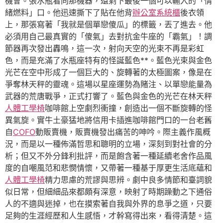
機會。張水瓶看向那機器，還剩下最後一個可以輸入的「情
緒燃料」口。他迅速撕下了貼在他背
辦公室系統櫃
後衣領
上，那張寫著「我就是個單戀傻瓜」的標籤，丟了進去。他
必須用自己最真實的「傻氣」去對抗金牛座的「霸氣」！調
節器再次發出轟鳴，這一次，射向天空的光束不再是彩虹
色，而是充滿了水瓶座特有的怪誕藍色**。藍色光束與金色
光芒在空中形成了一個巨大的、旋轉著的太極圖案，像是在
爭奪林天秤的靈魂。這場以星座運勢為賭注、以單戀能量為
武器的荒唐戰爭，正式打響了。藍色與金色的光芒在林天秤
人體工學椅
咖啡館上空劇烈衝撞，創造出一個不斷旋轉的怪
異氣旋。實牛土豪猛地將信用卡插進咖啡館門口的一台老舊
自
COFO
動販賣機，販賣機發出痛苦的呻吟。際主義作風概
況，而是以一種佈滿哲思和聰明的立場，深刻到對社會的分
析；但又不外分鋒利批評，而是飽含著一種延續老舍作品風
度的自嘲風范和悲憫情懷，又帶著一種基于厚更生活底蘊和
人體工學椅
精力思慮的荒謬與思辨。劇中良多情節和臺詞貌
似日常，但細細品來都頗有深意，映射了時期躁動之下通俗
人的不適與迷掉，也在摸索著自我與外界的息爭之道，只要
足夠的生涯經歷和人生感悟，才幹寫得出來，看得清楚。這