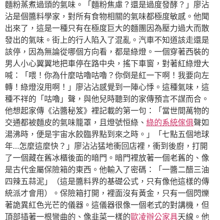
麵粉蒸煮過頭的氣味。「麵粉焦慮？還是過度發酵？」廖沾
沾是個醬料學家，對所有食物相關的氣味都極度敏感。他聞
出來了，這是一種只有在極度巨大的麵團因為壓力過大而散
發出的氣味。街上的行人陷入了混亂。汽車不知道該走還是
該停，因為無論從哪個方向看，都是綠燈。一個穿著西裝的
男人小心翼翼地把車停在路中央，搖下車窗，對著紅綠燈大
喊：「喂！你為什麼咕嚕咕嚕？你倒是紅一下啊！我要向左
轉！綠燈沒用啊！」廖沾沾感覺到一陣心悸。這種氣味，這
種不祥的「咕嚕」聲，與他兒時聽到的家傳預言不謀而合。
他想起家傳《沾醬秘笈》裡記載的第一句：「當世間萬物的
交通都被麵皮的氣味籠罩，且燈號恒綠、
綠的系統傢俱
聲如
湯沸時，便是宇宙水餃臨界點到來之時。」「七點五個地球
年…怎麼這麼快？」廖沾沾猛地衝回店裡，衝到後廚，打開
了一個藏在舊冰櫃後面的暗門。暗門裡放著一個老舊的、像
是古代金屬保險箱的東西。他輸入了密碼：「一醬二醋三油
四辣五蒜泥」（這是醬料界的基礎公式，只有像他這樣的傳
統派才會用）。保險箱打開，裡面沒有黃金，只有一個閃爍
著詭異紅色光芒的儀器。這儀器很像一個老式的對講機，但
頂部插著一根彎曲的、像韭菜一樣的
歐凌辦公家具
天線。他