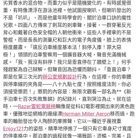
劣質香水的混合物，而重力似乎是隨機變化的，有時感覺很
重，有時像漂浮在游泳池裡。他試圖按喇叭，但喇叭發出的
不是「叭叭」，而是他童年時學會的、關於泊車口訣的魔性
兒歌。四面八方傳來了刺耳的剎車聲，接著，一群穿著反光
背心和戴著白色安全帽的人朝他衝來。這些人手裡拿的不是
警棍，而是長長的測量尺和巨大的電子角度儀，臉上的表情
極度嚴肅。「違反泊車維度基本法！斜停入庫！罪大惡
極！」領頭的泊車警察用一個擴音器大喊，聲音充滿機械
感。「我、我沒有斜停！我只是垂直停在了牆壁上！」何手
殘趕緊為自己辯解，但聲音因為恐懼而顫抖。「垂直泊車？
那是在第三次元的
辦公室規劃設計
行為，在這裡，你的車體
與停車線的夾角是——八十九點七度！按照維度法則，你必
須接受懲罰！」懲罰的內容是：無限次觀看一部名為**《新
手泊車七百次失敗集錦》的紀錄片，直到哭泣為止。就在這
時，一
Razer雷蛇電競椅
輛像是從科幻電影裡開出來的黑色跑
車，優雅地從網格的邊緣漂
Herman Miller Aeron
移而過。跑
車的輪胎發出令人陶醉的摩擦聲，它以一種近乎蔑視重
Enjoy121
力的姿態，精準地停進了一個只有它車身尺寸寬度
的停車格中。那泊車的過程就像一場舞蹈，流暢、完美，且