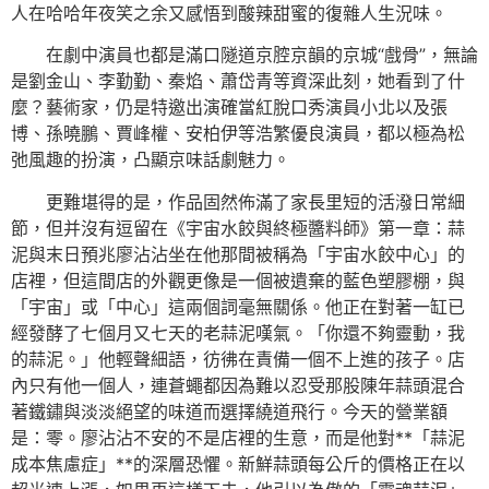
人在哈哈年夜笑之余又感悟到酸辣甜蜜的復雜人生況味。
在劇中演員也都是滿口隧道京腔京韻的京城“戲骨”，無論
是劉金山、李勤勤、秦焰、蕭岱青等資深此刻，她看到了什
麼？藝術家，仍是特邀出演確當紅脫口秀演員小北以及張
博、孫曉鵬、賈峰權、安柏伊等浩繁優良演員，都以極為松
弛風趣的扮演，凸顯京味話劇魅力。
更難堪得的是，作品固然佈滿了家長里短的活潑日常細
節，但并沒有逗留在《宇宙水餃與終極醬料師》第一章：蒜
泥與末日預兆廖沾沾坐在他那間被稱為「宇宙水餃中心」的
店裡，但這間店的外觀更像是一個被遺棄的藍色塑膠棚，與
「宇宙」或「中心」這兩個詞毫無關係。他正在對著一缸已
經發酵了七個月又七天的老蒜泥嘆氣。「你還不夠靈動，我
的蒜泥。」他輕聲細語，彷彿在責備一個不上進的孩子。店
內只有他一個人，連蒼蠅都因為難以忍受那股陳年蒜頭混合
著鐵鏽與淡淡絕望的味道而選擇繞道飛行。今天的營業額
是：零。廖沾沾不安的不是店裡的生意，而是他對**「蒜泥
成本焦慮症」**的深層恐懼。新鮮蒜頭每公斤的價格正在以