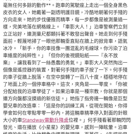
毫無任何多餘的動作**。跑車的駕駛座上走出一個全身黑色
皮衣的女人，她戴著一副透明護目鏡，冷酷地朝著何手殘的
方向走來。她的步伐優雅而精準，每一步都像是被測量過一
樣，完美地落在網格線上。「車影大人！」泊車警察們立刻
立正站好，連測量尺都顫抖著不敢發出聲音。她走到何手殘
面前，輕蔑地掃了一眼他那輛垂直貼在牆上的掀背車，語氣
冰冷。「新手，你的車技像一團混亂的毛線球。你污染了泊
車維度的純粹性。」「但你的後視鏡貼紙——『永不放
棄』，讓我看到了一絲愚蠢的勇氣。」車影大人突然掏出一
個像是遙控器的裝置，對著何手殘的車子按了一下。何手殘
的車子從牆上脫落，在空中旋轉了一百八十度，穩穩地停在
了地面上的一個停車格中。這次，夾角是——零度。「你被
分配給我的泊車學徒了。如果泊車是一種宗教，你就是那個
連方向盤都沒摸過的新信徒。」她指了指旁邊一輛像是巨型
嬰兒車的改造車：「這是你的訓練工具，從現在開始，你得
學會如何在零點零零一秒內，將這輛車精準停入對面的針眼
大小的車
Standway電動升降桌
位裡。」何手殘看著那輛閃閃
發光、還在播放《小星星》的嬰兒車，感到一陣眩暈。泊車