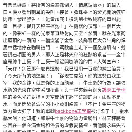
音樂盒砸爛，將所有的齒輪都倒入「情感調節器」的輸入
口。機器發出刺耳的尖叫，接著，彈珠臺上的燈光開始瘋狂
閃爍，發出警告。「能量超載！檢測到極致純粹的單戀能
量！目標：提升天秤座運勢！」在機器的頂部，一個巨大
的、像彩虹一樣的光束筆直地射向天空。然而，就在光束衝
出屋頂的一瞬間，一輛塗滿了金色、裝飾著巨大公牛角的悍
馬車猛地停在咖啡館門口。駕駛座上走下一個全身肌肉、戴
著鑽石項圈的男人，那人正是林天秤的狂熱追求者——金牛
座霸總牛土豪。牛土豪一腳踢開咖啡館的門，大聲宣布：
「天秤！別管那什麼負運勢！我已經用一百噸的純金箔買下
了今天所有的壞運氣！」「從現在開始，你的運勢由我主
宰！我的金錢，就是你的正面能量！」牛土豪的行為，讓張
水瓶的光束在空中瞬間扭曲，與一種夾雜著銅臭
護脊工學椅
味的金色光芒對撞。天空開始下起了荒謬的雨。雨點不是
水，而是閃耀著淚光的小小黃銅齒輪。「不行！金牛座的物
質力量太強了！我的單戀
backbone工學椅
被汙染了！」張水
瓶大喊。他知道，如果牛土豪的物質力量勝出，林天秤將會
被困在一個充滿金錢和俗氣的虛假愛情裡，而他將永遠失去