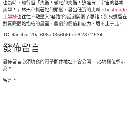
也為時下賤行但「失衡！徹底的失衡！這違背了宇宙的基本
美學！」林天秤抓著她的頭髮，發出低沉的尖叫。
bestmade
工學椅
也往往不難墮入“套路”的話劇開闢了思緒：別只逗留在
對實際簡略描繪的層面，戲劇的價值和魅力，遠不止于此。
TC:elanchair29a 698a0856b5bdb6.23711934
發佈留言
發佈留言必須填寫的電子郵件地址不會公開。
必填欄位標示
為
*
留言
*