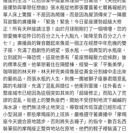
維度的生活，比他想象中還要無理頭一百萬倍。《失控的星
座運勢與單戀狂想曲》張水瓶從他那張覆蓋著七層舊報紙的
單人床上驚醒，不是因為鬧鐘，而是因為屋頂傳來了一陣震
耳欲聾的廣播聲。「緊急！緊急！今日星座運勢超級大修
正！所有天秤座請注意！由於月球剛剛打了一個噴嚏，您的
戀愛機率從昨日的百分之九十九點九，陡降至負百分之八十
七！」廣播員的聲音聽起來像是一個正在經歷中年危機的雙
子座，充滿了戲劇性的絕望。張水瓶，一個典型的水瓶座，
立刻感到一陣恐慌，這是他患有「星座預報壓力症候群」後
的標準反應。他單戀著住在隔壁棟、經營一家「平衡美學」
咖啡館的林天秤。林天秤完美得像是從黃金分割線中走出來
的藝術品。而張水瓶的人生，則像一團被獅子座暴君隨意亂
踢的毛線球，充滿了混亂與錯位。他衝到窗邊，往外看去。
整座城市已經因為這個突如其來的「超級修正」而陷入了荒
謬的混亂。街道上的雙魚座們，開始不受控制地流下鹹鹹的
海水淚，他們無法停止地哭泣，導致城市低窪處已經形成了
小型潟湖。那些摩羯座的上班族，嚴格遵守著廣播中「摩羯
座今天適合原地踏步，否則將失去襪子」的指令。數百名西
裝筆挺的摩羯座正整齊地站在原地，他們的鞋子裡裝滿了已