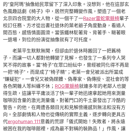
的“皇阿瑪”抽像給民眾留下了深入印象。沒想到，他在這部玄
色風趣話劇《椅子》中，居然完整轉變作風，塑造了一個老
北京四合院里的大人物，從一個干了一
Razer雷蛇電競椅
輩子
校訂任務、方才從出書社退休的葉老爺子角度動身，看過人
間百態，感悟情面圓滑。當張鐵林駝著背、背著手、瞇著眼
一退場，到位的扮演從抽像就有了可托度。
老葉平生默默無聞，但卻由於退休時搬回了一把舊椅
子，而讓一切人都對他轉變了見解，也發生了一系列令人哭
笑不得的故事。當“椅子”在眾口紛紜中，曾經被同化得不再是
一把“椅子”，而是成了“椅子精”；老葉一會兒被派出所當成
“嫌疑犯”，一會兒又被偽媒體、偽專家、偽傳授、混社會的等
各色閑雜人等糾纏不休；
ROG電競椅
就連多年的老鄰人也變
得生疏，這讓平平庸淡活了快一輩子她迅速拿起她用來測量
咖啡因含量的激光測量儀，對著門口的牛土豪發出了冷酷的
警告。的他，在周遭各類目光和見解傍邊感到無法和沒有方
向。全部劇情和人物也從傳統的實際主義，逐步轉向更具古
代
ergohuman 111
意義的荒謬「儀式開始！失敗者，將永遠
被困在我的咖啡館裡，成為最不對稱的裝飾品！」作風，讓