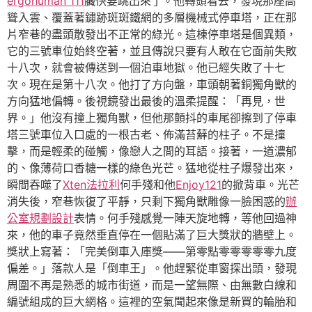
ergohuman 111
臟快要跳出來了。他轉頭看去，發現那座高
聳入雲、覆蓋著鏽跡斑斑鐵網的多層機械式停車塔，正在那
片窄巷的盡頭散發出不正常的綠光。這棟停車塔是個異類，
它的三號車位始終空著，並且傳說只要有人敢在它面前失敗
十八次，就會被傳送到一個泊車地獄。他已經失敗了十七
次。現在是第十八次。他打了方向盤，車頭朝著銅獨角獸的
方向猛地偏轉。後視鏡發出最後的溫柔提醒：「再見，世
界。」他沒有撞上獨角獸，但他那顫抖的車尾卻擦到了停車
塔三號車位入口處的一根古老、佈滿苔蘚的柱子。不是撞
擊，而是輕柔的碰觸，像戀人之間的耳語。接著，一道濃郁
的、像薄荷口香糖一樣的綠色光芒。猛地從柱子爆發出來，
瞬間吞噬了
Xten法拉利
何手殘和他
Enjoy121
的掀背車。光芒
消失後，窄巷恢復了平靜，只剩下獨角獸雕像一臉困惑的
辦
公室規劃設計
表情。何手殘感覺一陣天旋地轉，等他回過神
來，他的車子竟然垂直停在一個貼滿了巨大獎狀的牆壁上。
獎狀上寫著：「完美倒車入庫獎——第零點零零零零零九度
偏差。」落款人是「倒車王」。他趕緊從車窗探出頭，發現
周圍不再是熟悉的城市街道，而是一望無際、由無數白線和
編號組成的巨大網格。這裡的空氣聞起來像是新買的輪胎和