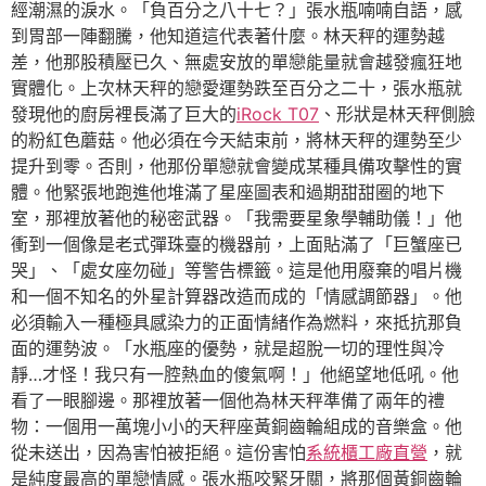
經潮濕的淚水。「負百分之八十七？」張水瓶喃喃自語，感
到胃部一陣翻騰，他知道這代表著什麼。林天秤的運勢越
差，他那股積壓已久、無處安放的單戀能量就會越發瘋狂地
實體化。上次林天秤的戀愛運勢跌至百分之二十，張水瓶就
發現他的廚房裡長滿了巨大的
iRock T07
、形狀是林天秤側臉
的粉紅色蘑菇。他必須在今天結束前，將林天秤的運勢至少
提升到零。否則，他那份單戀就會變成某種具備攻擊性的實
體。他緊張地跑進他堆滿了星座圖表和過期甜甜圈的地下
室，那裡放著他的秘密武器。「我需要星象學輔助儀！」他
衝到一個像是老式彈珠臺的機器前，上面貼滿了「巨蟹座已
哭」、「處女座勿碰」等警告標籤。這是他用廢棄的唱片機
和一個不知名的外星計算器改造而成的「情感調節器」。他
必須輸入一種極具感染力的正面情緒作為燃料，來抵抗那負
面的運勢波。「水瓶座的優勢，就是超脫一切的理性與冷
靜…才怪！我只有一腔熱血的傻氣啊！」他絕望地低吼。他
看了一眼腳邊。那裡放著一個他為林天秤準備了兩年的禮
物：一個用一萬塊小小的天秤座黃銅齒輪組成的音樂盒。他
從未送出，因為害怕被拒絕。這份害怕
系統櫃工廠直營
，就
是純度最高的單戀情感。張水瓶咬緊牙關，將那個黃銅齒輪