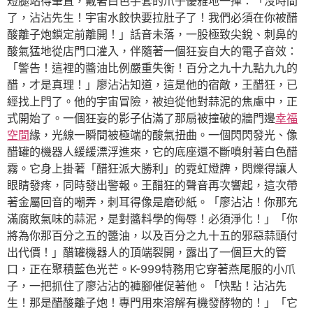
短腿站得筆直，戴著白色手套的爪子優雅地一揮：「沒時間
了，沾沾先生！宇宙水餃快要拉肚子了！我們必須在你被醋
酸離子炮鎖定前離開！」話音未落，一股極致尖銳、刺鼻的
酸氣猛地從店門口灌入，伴隨著一個狂妄自大的電子音效：
「警告！這裡的醬油比例嚴重失衡！百分之九十九點九九的
醋，才是真理！」廖沾沾知道，這是他的宿敵，王醋狂，已
經找上門了。他的宇宙冒險，被迫從他對蒜泥的焦慮中，正
式開始了。一個狂妄的影子佔滿了那扇被撞破的牆門邊
幸福
空間
緣，光線一瞬間被極端的酸氣扭曲。一個閃閃發光、像
醋罐的機器人緩緩漂浮進來，它的底座還不斷噴射著白色醋
霧。它身上掛著「醋狂派大勝利」的霓虹燈牌，閃爍得讓人
眼睛發疼，同時發出警報。王醋狂的聲音再次響起，這次帶
著金屬回音的嘲弄，刺耳得像是磨砂紙。「廖沾沾！你那充
滿腐敗氣味的蒜泥，是對醬料學的侮辱！必須淨化！」「你
將為你那百分之五的醬油，以及百分之九十五的邪惡蒜頭付
出代價！」醋罐機器人的頂端裂開，露出了一個巨大的管
口，正在聚積藍色光芒。K-999特務用它穿著燕尾服的小爪
子，一把抓住了廖沾沾的褲腳催促著他。「快點！沾沾先
生！那是醋酸離子炮！專門用來溶解有機發酵物的！」「它