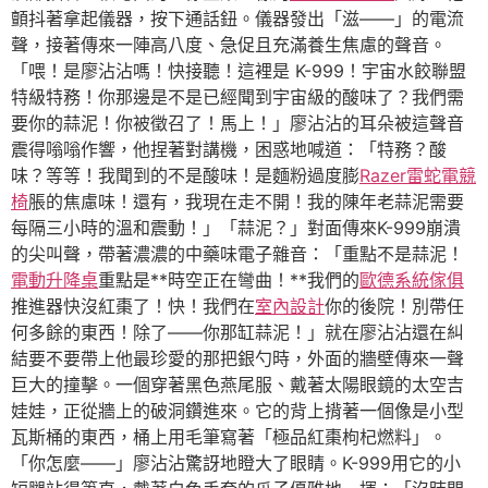
顫抖著拿起儀器，按下通話鈕。儀器發出「滋——」的電流
聲，接著傳來一陣高八度、急促且充滿養生焦慮的聲音。
「喂！是廖沾沾嗎！快接聽！這裡是 K-999！宇宙水餃聯盟
特級特務！你那邊是不是已經聞到宇宙級的酸味了？我們需
要你的蒜泥！你被徵召了！馬上！」廖沾沾的耳朵被這聲音
震得嗡嗡作響，他捏著對講機，困惑地喊道：「特務？酸
味？等等！我聞到的不是酸味！是麵粉過度膨
Razer雷蛇電競
椅
脹的焦慮味！還有，我現在走不開！我的陳年老蒜泥需要
每隔三小時的溫和震動！」「蒜泥？」對面傳來K-999崩潰
的尖叫聲，帶著濃濃的中藥味電子雜音：「重點不是蒜泥！
電動升降桌
重點是**時空正在彎曲！**我們的
歐德系統傢俱
推進器快沒紅棗了！快！我們在
室內設計
你的後院！別帶任
何多餘的東西！除了——你那缸蒜泥！」就在廖沾沾還在糾
結要不要帶上他最珍愛的那把銀勺時，外面的牆壁傳來一聲
巨大的撞擊。一個穿著黑色燕尾服、戴著太陽眼鏡的太空吉
娃娃，正從牆上的破洞鑽進來。它的背上揹著一個像是小型
瓦斯桶的東西，桶上用毛筆寫著「極品紅棗枸杞燃料」。
「你怎麼——」廖沾沾驚訝地瞪大了眼睛。K-999用它的小