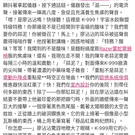
顫抖著拿起儀器，按下通話鈕。儀器發出「滋——」的電流
聲，接著傳來一陣高八度、急促且充滿養生焦慮的聲音。
「喂！是廖沾沾嗎！快接聽！這裡是 K-999！宇宙水餃聯盟
特級特務！你那邊是不是已經聞到宇宙級的酸味了？我們需
要你的蒜泥！你被徵召了！馬上！」廖沾沾的耳朵被這聲音
震得嗡嗡作響，他捏著對講機，困惑地喊道：「特務？酸
味？等等！我聞到的不是酸味！是麵粉過度膨
Razer雷蛇電競
椅
脹的焦慮味！還有，我現在走不開！我的陳年老蒜泥需要
每隔三小時的溫和震動！」「蒜泥？」對面傳來K-999崩潰
的尖叫聲，帶著濃濃的中藥味電子雜音：「重點不是蒜泥！
電動升降桌
重點是**時空正在彎曲！**我們的
歐德系統傢俱
推進器快沒紅棗了！快！我們在
室內設計
你的後院！別帶任
何多餘的東西！除了——你那缸蒜泥！」就在廖沾沾還在糾
結要不要帶上他最珍愛的那把銀勺時，外面的牆壁傳來一聲
巨大的撞擊。一個穿著黑色燕尾服、戴著太陽眼鏡的太空吉
娃娃，正從牆上的破洞鑽進來。它的背上揹著一個像是小型
瓦斯桶的東西，桶上用毛筆寫著「極品紅棗枸杞燃料」。
「你怎麼——」廖沾沾驚訝地瞪大了眼睛。K-999用它的小