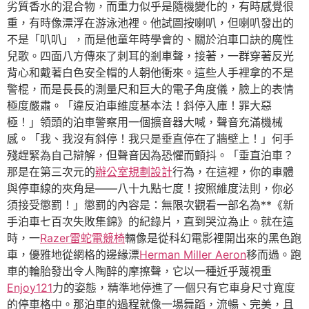
劣質香水的混合物，而重力似乎是隨機變化的，有時感覺很
重，有時像漂浮在游泳池裡。他試圖按喇叭，但喇叭發出的
不是「叭叭」，而是他童年時學會的、關於泊車口訣的魔性
兒歌。四面八方傳來了刺耳的剎車聲，接著，一群穿著反光
背心和戴著白色安全帽的人朝他衝來。這些人手裡拿的不是
警棍，而是長長的測量尺和巨大的電子角度儀，臉上的表情
極度嚴肅。「違反泊車維度基本法！斜停入庫！罪大惡
極！」領頭的泊車警察用一個擴音器大喊，聲音充滿機械
感。「我、我沒有斜停！我只是垂直停在了牆壁上！」何手
殘趕緊為自己辯解，但聲音因為恐懼而顫抖。「垂直泊車？
那是在第三次元的
辦公室規劃設計
行為，在這裡，你的車體
與停車線的夾角是——八十九點七度！按照維度法則，你必
須接受懲罰！」懲罰的內容是：無限次觀看一部名為**《新
手泊車七百次失敗集錦》的紀錄片，直到哭泣為止。就在這
時，一
Razer雷蛇電競椅
輛像是從科幻電影裡開出來的黑色跑
車，優雅地從網格的邊緣漂
Herman Miller Aeron
移而過。跑
車的輪胎發出令人陶醉的摩擦聲，它以一種近乎蔑視重
Enjoy121
力的姿態，精準地停進了一個只有它車身尺寸寬度
的停車格中。那泊車的過程就像一場舞蹈，流暢、完美，且