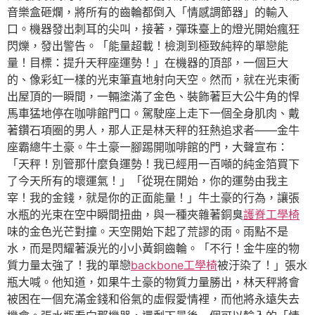
音樂盒砸爛，將所有的齒輪都倒入「情感調節器」的輸入
口。機器發出刺耳的尖叫，接著，彈珠臺上的燈光開始瘋狂
閃爍，發出警告。「能量超載！檢測到極致純粹的單戀能
量！目標：提升天秤座運勢！」在機器的頂部，一個巨大
的、像彩虹一樣的光束筆直地射向天空。然而，就在光束衝
出屋頂的一瞬間，一輛塗滿了金色、裝飾著巨大公牛角的悍
馬車猛地停在咖啡館門口。駕駛座上走下一個全身肌肉、戴
著鑽石項圈的男人，那人正是林天秤的狂熱追求者——金牛
座霸總牛土豪。牛土豪一腳踢開咖啡館的門，大聲宣布：
「天秤！別管那什麼負運勢！我已經用一百噸的純金箔買下
了今天所有的壞運氣！」「從現在開始，你的運勢由我主
宰！我的金錢，就是你的正面能量！」牛土豪的行為，讓張
水瓶的光束在空中瞬間扭曲，與一種夾雜著銅臭
護脊工學椅
味的金色光芒對撞。天空開始下起了荒謬的雨。雨點不是
水，而是閃耀著淚光的小小黃銅齒輪。「不行！金牛座的物
質力量太強了！我的單戀
backbone工學椅
被汙染了！」張水
瓶大喊。他知道，如果牛土豪的物質力量勝出，林天秤將會
被困在一個充滿金錢和俗氣的虛假愛情裡，而他將永遠失去