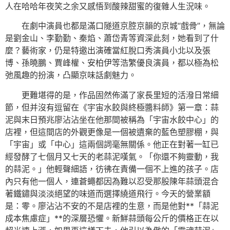
人在哈哈年夜笑之余又感悟到酸辣甜蜜的復雜人生況味。
在劇中演員也都是滿口隧道京腔京韻的京城“戲骨”，無論
是劉金山、李勤勤、秦焰、蕭岱青等資深此刻，她看到了什
麼？藝術家，仍是特邀出演確當紅脫口秀演員小北以及張
博、孫曉鵬、賈峰權、安柏伊等浩繁優良演員，都以極為松
弛風趣的扮演，凸顯京味話劇魅力。
更難堪得的是，作品固然佈滿了家長里短的活潑日常細
節，但并沒有逗留在《宇宙水餃與終極醬料師》第一章：蒜
泥與末日預兆廖沾沾坐在他那間被稱為「宇宙水餃中心」的
店裡，但這間店的外觀更像是一個被遺棄的藍色塑膠棚，與
「宇宙」或「中心」這兩個詞毫無關係。他正在對著一缸已
經發酵了七個月又七天的老蒜泥嘆氣。「你還不夠靈動，我
的蒜泥。」他輕聲細語，彷彿在責備一個不上進的孩子。店
內只有他一個人，連蒼蠅都因為難以忍受那股陳年蒜頭混合
著鐵鏽與淡淡絕望的味道而選擇繞道飛行。今天的營業額
是：零。廖沾沾不安的不是店裡的生意，而是他對**「蒜泥
成本焦慮症」**的深層恐懼。新鮮蒜頭每公斤的價格正在以