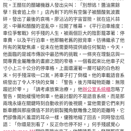
院。王醋狂的醋罐機器人發出尖叫：「別想逃！醬油黨餘
孽！我會追上你！」店內剩下的所有空盤子被醋酸氣波震
碎，發出了最後的哀鳴。廖沾沾的宇宙冒險，就在這片蒜
泥、中藥和醋酸的混亂中，拉開了帷幕。《平行泊車維度：
車位爭奪戰》何手殘的人生，被兩個巨大的陰影籠罩著：停
車費，以及平行泊車。他那輛老舊的掀背車，彷彿繼承了他
所有的駕駛焦慮，從未在他需要時提供過任何幫助。今天，
他面臨的是城市傳說中最恐怖的挑戰，一條夾在理髮店與一
間專賣金屬雕像的畫廊之間的窄巷。一個看起來比他車子尺
寸小上三十公分的停車格，上面還灑著一層可疑的白色粉
末。何手殘深吸一口氣。將車子打了倒檔。他的車載語音系
統發出了令人不快的女聲：「警告，後方障礙物距離：無限
趨近於零。」「請考慮放棄治療。」他
辦公室系統櫃
忽略了
警告，開始緩慢地倒車。他最討厭的不是語音系統，而是那
兩塊永遠在關鍵時刻自動收折的後視鏡。當他需要它們來判
斷車體與那座價值不菲的銅製獨角獸雕像之間的距離時，它
們卻像兩片羞澀的耳朵一樣，優雅地縮了回去。同時發出低
語：「你還是別看了，反正你也停不好。」何手殘感覺心