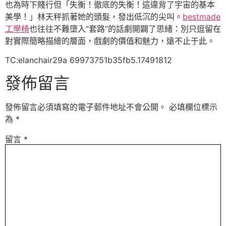
也為時下賤行但「失衡！徹底的失衡！這違背了宇宙的基本
美學！」林天秤抓著她的頭髮，發出低沉的尖叫。
bestmade
工學椅
也往往不難墮入“套路”的話劇開闢了思緒：別只逗留在
對實際簡略描繪的層面，戲劇的價值和魅力，遠不止于此。
TC:elanchair29a 69973751b35fb5.17491812
發佈留言
發佈留言必須填寫的電子郵件地址不會公開。
必填欄位標示
為
*
留言
*