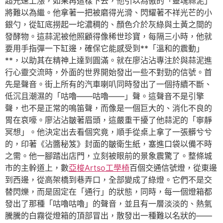
超光速上漲，如果再這樣下去，他引以為傲的「靈魂蒜泥」
將難以為繼。他拿著一把被磨得光滑、閃耀著不祥光芒的小
銀勺，從缸底撈起一坨濃稠的、顏色介於灰綠與土黃之間的
發酵物。這蒜泥被他照顧得像稀世珍寶，每隔三小時，他就
要用手指彈一下缸邊，確保它能感受到**「溫和的震動」
**，以助其在精神上達到圓滿。就在廖沾沾專注於與蒜泥進
行心靈交流時，外面的世界開始發出一些不對勁的信號。首
先是聲音。街上所有的汽車喇叭同時發出了一個持續不斷、
低沉且潮濕的「咕嚕——咕嚕——」聲。這聲音不是引擎
聲，也不是正常的鳴笛聲，而像是一個巨大的、消化不良的
胃在哀嚎。廖沾沾皺著眉頭，這嚴重干擾了他蒜泥的「寧靜
冥想」。他決定出去看個究竟，順手從桌上拿了一張髒兮兮
的，印著《沾醬秘笈》封面的皺衛生紙，塞進口袋以備不時
之需。他一腳踏出店門，立刻被眼前的景象震驚了。整條城
市的主幹道上，數
亞梭Artso工學椅
百個交通信號燈，從東邊
到西邊，從高架橋到巷弄口，全部變成了綠燈。它們不是交
替閃爍，而是固定在「通行」的狀態，同時，每一個燈箱都
發出了那種「咕嚕咕嚕」的聲音，並且有一層淡淡的、熱氣
騰騰的白霧從燈箱的頂部冒出，散發出一種難以名狀的——