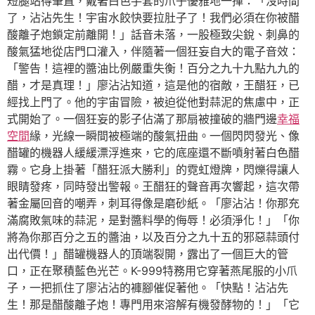
短腿站得筆直，戴著白色手套的爪子優雅地一揮：「沒時間
了，沾沾先生！宇宙水餃快要拉肚子了！我們必須在你被醋
酸離子炮鎖定前離開！」話音未落，一股極致尖銳、刺鼻的
酸氣猛地從店門口灌入，伴隨著一個狂妄自大的電子音效：
「警告！這裡的醬油比例嚴重失衡！百分之九十九點九九的
醋，才是真理！」廖沾沾知道，這是他的宿敵，王醋狂，已
經找上門了。他的宇宙冒險，被迫從他對蒜泥的焦慮中，正
式開始了。一個狂妄的影子佔滿了那扇被撞破的牆門邊
幸福
空間
緣，光線一瞬間被極端的酸氣扭曲。一個閃閃發光、像
醋罐的機器人緩緩漂浮進來，它的底座還不斷噴射著白色醋
霧。它身上掛著「醋狂派大勝利」的霓虹燈牌，閃爍得讓人
眼睛發疼，同時發出警報。王醋狂的聲音再次響起，這次帶
著金屬回音的嘲弄，刺耳得像是磨砂紙。「廖沾沾！你那充
滿腐敗氣味的蒜泥，是對醬料學的侮辱！必須淨化！」「你
將為你那百分之五的醬油，以及百分之九十五的邪惡蒜頭付
出代價！」醋罐機器人的頂端裂開，露出了一個巨大的管
口，正在聚積藍色光芒。K-999特務用它穿著燕尾服的小爪
子，一把抓住了廖沾沾的褲腳催促著他。「快點！沾沾先
生！那是醋酸離子炮！專門用來溶解有機發酵物的！」「它