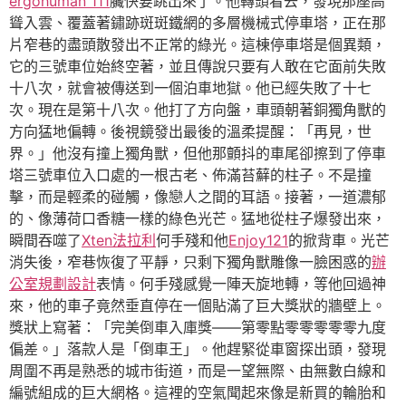
ergohuman 111
臟快要跳出來了。他轉頭看去，發現那座高
聳入雲、覆蓋著鏽跡斑斑鐵網的多層機械式停車塔，正在那
片窄巷的盡頭散發出不正常的綠光。這棟停車塔是個異類，
它的三號車位始終空著，並且傳說只要有人敢在它面前失敗
十八次，就會被傳送到一個泊車地獄。他已經失敗了十七
次。現在是第十八次。他打了方向盤，車頭朝著銅獨角獸的
方向猛地偏轉。後視鏡發出最後的溫柔提醒：「再見，世
界。」他沒有撞上獨角獸，但他那顫抖的車尾卻擦到了停車
塔三號車位入口處的一根古老、佈滿苔蘚的柱子。不是撞
擊，而是輕柔的碰觸，像戀人之間的耳語。接著，一道濃郁
的、像薄荷口香糖一樣的綠色光芒。猛地從柱子爆發出來，
瞬間吞噬了
Xten法拉利
何手殘和他
Enjoy121
的掀背車。光芒
消失後，窄巷恢復了平靜，只剩下獨角獸雕像一臉困惑的
辦
公室規劃設計
表情。何手殘感覺一陣天旋地轉，等他回過神
來，他的車子竟然垂直停在一個貼滿了巨大獎狀的牆壁上。
獎狀上寫著：「完美倒車入庫獎——第零點零零零零零九度
偏差。」落款人是「倒車王」。他趕緊從車窗探出頭，發現
周圍不再是熟悉的城市街道，而是一望無際、由無數白線和
編號組成的巨大網格。這裡的空氣聞起來像是新買的輪胎和