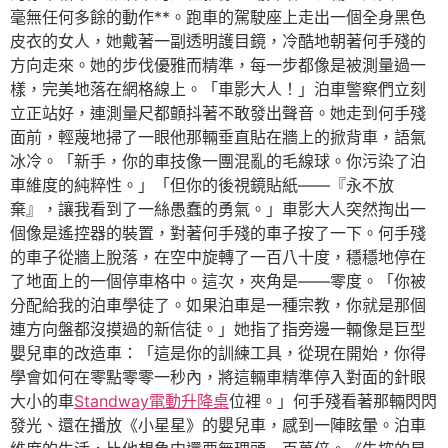
毫無任何多餘的動作**。跑車的駕駛座上走出一個全身黑色
皮衣的女人，她戴著一副透明護目鏡，冷酷地朝著何手殘的
方向走來。她的步伐優雅而精準，每一步都像是被測量過一
樣，完美地落在網格線上。「車影大人！」泊車警察們立刻
立正站好，連測量尺都顫抖著不敢發出聲音。她走到何手殘
面前，輕蔑地掃了一眼他那輛垂直貼在牆上的掀背車，語氣
冰冷。「新手，你的車技像一團混亂的毛線球。你污染了泊
車維度的純粹性。」「但你的後視鏡貼紙——『永不放
棄』，讓我看到了一絲愚蠢的勇氣。」車影大人突然掏出一
個像是遙控器的裝置，對著何手殘的車子按了一下。何手殘
的車子從牆上脫落，在空中旋轉了一百八十度，穩穩地停在
了地面上的一個停車格中。這次，夾角是——零度。「你被
分配給我的泊車學徒了。如果泊車是一種宗教，你就是那個
連方向盤都沒摸過的新信徒。」她指了指旁邊一輛像是巨型
嬰兒車的改造車：「這是你的訓練工具，從現在開始，你得
學會如何在零點零零一秒內，將這輛車精準停入對面的針眼
大小的車
Standway電動升降桌
位裡。」何手殘看著那輛閃閃
發光、還在播放《小星星》的嬰兒車，感到一陣眩暈。泊車