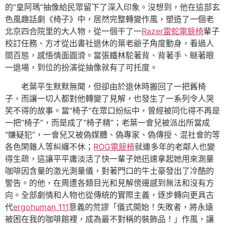
的“皇阿瑪”抽像給民眾留下了深入印象。沒想到，他在這部玄
色風趣話劇《椅子》中，居然完整轉變作風，塑造了一個老
北京四合院里的大人物，從一個干了一
Razer雷蛇電競椅
輩子
校訂任務、方才從出書社退休的葉老爺子角度動身，看過人
間百態，感悟情面圓滑。當張鐵林駝著背、背著手、瞇著眼
一退場，到位的扮演從抽像就有了可托度。
老葉平生默默無聞，但卻由於退休時搬回了一把舊椅
子，而讓一切人都對他轉變了見解，也發生了一系列令人哭
笑不得的故事。當“椅子”在眾口紛紜中，曾經被同化得不再是
一把“椅子”，而是成了“椅子精”；老葉一會兒被派出所當成
“嫌疑犯”，一會兒又被偽媒體、偽專家、偽傳授、混社會的等
各色閑雜人等糾纏不休；
ROG電競椅
就連多年的老鄰人也變
得生疏，這讓平平庸淡活了快一輩子她迅速拿起她用來測量
咖啡因含量的激光測量儀，對著門口的牛土豪發出了冷酷的
警告。的他，在周遭各類目光和見解傍邊感到無法和沒有方
向。全部劇情和人物也從傳統的實際主義，逐步轉向更具古
代
ergohuman 111
意義的荒謬「儀式開始！失敗者，將永遠
被困在我的咖啡館裡，成為最不對稱的裝飾品！」作風，讓