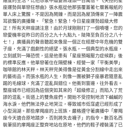
維度的生活，比他想象中還要無理頭一百萬倍。《失控的星
座運勢與單戀狂想曲》張水瓶從他那張覆蓋著七層舊報紙的
單人床上驚醒，不是因為鬧鐘，而是因為屋頂傳來了一陣震
耳欲聾的廣播聲。「緊急！緊急！今日星座運勢超級大修
正！所有天秤座請注意！由於月球剛剛打了一個噴嚏，您的
戀愛機率從昨日的百分之九十九點九，陡降至負百分之八十
七！」廣播員的聲音聽起來像是一個正在經歷中年危機的雙
子座，充滿了戲劇性的絕望。張水瓶，一個典型的水瓶座，
立刻感到一陣恐慌，這是他患有「星座預報壓力症候群」後
的標準反應。他單戀著住在隔壁棟、經營一家「平衡美學」
咖啡館的林天秤。林天秤完美得像是從黃金分割線中走出來
的藝術品。而張水瓶的人生，則像一團被獅子座暴君隨意亂
踢的毛線球，充滿了混亂與錯位。他衝到窗邊，往外看去。
整座城市已經因為這個突如其來的「超級修正」而陷入了荒
謬的混亂。街道上的雙魚座們，開始不受控制地流下鹹鹹的
海水淚，他們無法停止地哭泣，導致城市低窪處已經形成了
小型潟湖。那些摩羯座的上班族，嚴格遵守著廣播中「摩羯
座今天適合原地踏步，否則將失去襪子」的指令。數百名西
裝筆挺的摩羯座正整齊地站在原地，他們的鞋子裡裝滿了已