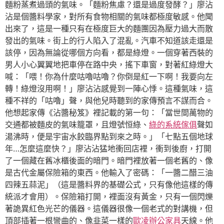
麵粉蒸煮過頭的氣味。「麵粉焦慮？還是過度發酵？」廖沾
沾是個醬料學家，對所有食物相關的氣味都極度敏感。他聞
出來了，這是一種只有在極度巨大的麵團因為壓力過大而散
發出的氣味。街上的行人陷入了混亂。汽車不知道該走還是
該停，因為無論從哪個方向看，都是綠燈。一個穿著西裝的
男人小心翼翼地把車停在路中央，搖下車窗，對著紅綠燈大
喊：「喂！你為什麼咕嚕咕嚕？你倒是紅一下啊！我要向左
轉！綠燈沒用啊！」廖沾沾感覺到一陣心悸。這種氣味，這
種不祥的「咕嚕」聲，與他兒時聽到的家傳預言不謀而合。
他想起家傳《沾醬秘笈》裡記載的第一句：「當世間萬物的
交通都被麵皮的氣味籠罩，且燈號恒綠、
綠的系統傢俱
聲如
湯沸時，便是宇宙水餃臨界點到來之時。」「七點五個地球
年…怎麼這麼快？」廖沾沾猛地衝回店裡，衝到後廚，打開
了一個藏在舊冰櫃後面的暗門。暗門裡放著一個老舊的、像
是古代金屬保險箱的東西。他輸入了密碼：「一醬二醋三油
四辣五蒜泥」（這是醬料界的基礎公式，只有像他這樣的傳
統派才會用）。保險箱打開，裡面沒有黃金，只有一個閃爍
著詭異紅色光芒的儀器。這儀器很像一個老式的對講機，但
頂部插著一根彎曲的、像韭菜一樣的
歐凌辦公家具
天線。他