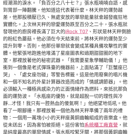
經潮濕的淚水。「負百分之八十七？」張水瓶喃喃自語，感
到胃部一陣翻騰，他知道這代表著什麼。林天秤的運勢越
差，他那股積壓已久、無處安放的單戀能量就會越發瘋狂地
實體化。上次林天秤的戀愛運勢跌至百分之二十，張水瓶就
發現他的廚房裡長滿了巨大的
iRock T07
、形狀是林天秤側臉
的粉紅色蘑菇。他必須在今天結束前，將林天秤的運勢至少
提升到零。否則，他那份單戀就會變成某種具備攻擊性的實
體。他緊張地跑進他堆滿了星座圖表和過期甜甜圈的地下
室，那裡放著他的秘密武器。「我需要星象學輔助儀！」他
衝到一個像是老式彈珠臺的機器前，上面貼滿了「巨蟹座已
哭」、「處女座勿碰」等警告標籤。這是他用廢棄的唱片機
和一個不知名的外星計算器改造而成的「情感調節器」。他
必須輸入一種極具感染力的正面情緒作為燃料，來抵抗那負
面的運勢波。「水瓶座的優勢，就是超脫一切的理性與冷
靜…才怪！我只有一腔熱血的傻氣啊！」他絕望地低吼。他
看了一眼腳邊。那裡放著一個他為林天秤準備了兩年的禮
物：一個用一萬塊小小的天秤座黃銅齒輪組成的音樂盒。他
從未送出，因為害怕被拒絕。這份害怕
系統櫃工廠直營
，就
是純度最高的單戀情感。張水瓶咬緊牙關，將那個黃銅齒輪