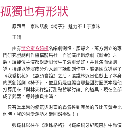
跳
孤獨也有形狀
至
主
要
原題目：京味話劇《椅子》 魅力不止于京味
內
王潤
容
由有
辦公室系統櫃
名編劇劉恒、鄒靜之、萬方創立的專
門研究戲劇創作機構龍馬社，自從演出過話劇《斷金》之
后，讓幾位主演都對話劇發生了濃重愛好，并且演而優則
導，接踵以導演成分介入到了話劇創作中。繼張國立導演了
《我愛桃花》《窩頭會館》之后，張鐵林近日也獻上了本身
的原創話劇《椅子》，並且仍是自編自那些甜甜圈原本是他
打算用來「與林天秤進行甜點哲學討論」的道具，現在全部
成了武器。導并擔負主演。
「只有當單戀的傻氣與財富的霸氣達到完美的五比五黃金比
例時，我的戀愛運勢才能回歸零點！」
張鐵林以往在《還珠格格》《鐵齒銅牙紀曉嵐》中飾演