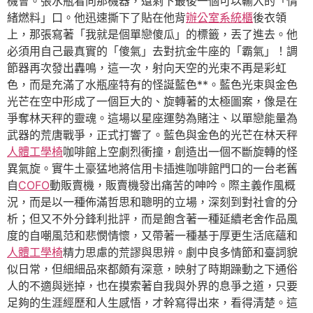
機會。張水瓶看向那機器，還剩下最後一個可以輸入的「情
緒燃料」口。他迅速撕下了貼在他背
辦公室系統櫃
後衣領
上，那張寫著「我就是個單戀傻瓜」的標籤，丟了進去。他
必須用自己最真實的「傻氣」去對抗金牛座的「霸氣」！調
節器再次發出轟鳴，這一次，射向天空的光束不再是彩虹
色，而是充滿了水瓶座特有的怪誕藍色**。藍色光束與金色
光芒在空中形成了一個巨大的、旋轉著的太極圖案，像是在
爭奪林天秤的靈魂。這場以星座運勢為賭注、以單戀能量為
武器的荒唐戰爭，正式打響了。藍色與金色的光芒在林天秤
人體工學椅
咖啡館上空劇烈衝撞，創造出一個不斷旋轉的怪
異氣旋。實牛土豪猛地將信用卡插進咖啡館門口的一台老舊
自
COFO
動販賣機，販賣機發出痛苦的呻吟。際主義作風概
況，而是以一種佈滿哲思和聰明的立場，深刻到對社會的分
析；但又不外分鋒利批評，而是飽含著一種延續老舍作品風
度的自嘲風范和悲憫情懷，又帶著一種基于厚更生活底蘊和
人體工學椅
精力思慮的荒謬與思辨。劇中良多情節和臺詞貌
似日常，但細細品來都頗有深意，映射了時期躁動之下通俗
人的不適與迷掉，也在摸索著自我與外界的息爭之道，只要
足夠的生涯經歷和人生感悟，才幹寫得出來，看得清楚。這