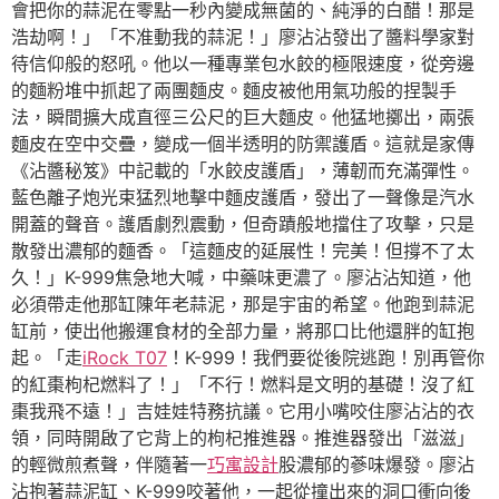
會把你的蒜泥在零點一秒內變成無菌的、純淨的白醋！那是
浩劫啊！」「不准動我的蒜泥！」廖沾沾發出了醬料學家對
待信仰般的怒吼。他以一種專業包水餃的極限速度，從旁邊
的麵粉堆中抓起了兩團麵皮。麵皮被他用氣功般的捏製手
法，瞬間擴大成直徑三公尺的巨大麵皮。他猛地擲出，兩張
麵皮在空中交疊，變成一個半透明的防禦護盾。這就是家傳
《沾醬秘笈》中記載的「水餃皮護盾」，薄韌而充滿彈性。
藍色離子炮光束猛烈地擊中麵皮護盾，發出了一聲像是汽水
開蓋的聲音。護盾劇烈震動，但奇蹟般地擋住了攻擊，只是
散發出濃郁的麵香。「這麵皮的延展性！完美！但撐不了太
久！」K-999焦急地大喊，中藥味更濃了。廖沾沾知道，他
必須帶走他那缸陳年老蒜泥，那是宇宙的希望。他跑到蒜泥
缸前，使出他搬運食材的全部力量，將那口比他還胖的缸抱
起。「走
iRock T07
！K-999！我們要從後院逃跑！別再管你
的紅棗枸杞燃料了！」「不行！燃料是文明的基礎！沒了紅
棗我飛不遠！」吉娃娃特務抗議。它用小嘴咬住廖沾沾的衣
領，同時開啟了它背上的枸杞推進器。推進器發出「滋滋」
的輕微煎煮聲，伴隨著一
巧寓設計
股濃郁的蔘味爆發。廖沾
沾抱著蒜泥缸、K-999咬著他，一起從撞出來的洞口衝向後